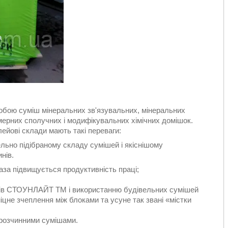
собою суміш мінеральних зв'язувальних, мінеральних
мерних сполучних і модифікувальних хімічних домішок.
йові склади мають такі переваги:
льно підібраному складу сумішей і якіснішому
нів.
 раза підвищується продуктивність праці;
локів СТОУНЛАЙТ TM і використанню будівельних сумішей
цне зчеплення між блоками та усуне так звані «містки
 розчинними сумішами.