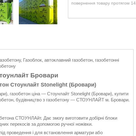
повернення товару протягом 14
азобетону, Газоблок, автоклавний газобетон, газобетонні
зобетону
стоунлайт Бровари
тон Стоунлайт Stonelight (Бровари)
ри), газобетон ціна — Стоунлайт Stonelight (Бровари), купити
азобетон, будівництво з газобетону — СТОУНЛАЙТ м. Бровари.
зобетона СТОУНЛАйт. Дає змогу виготовити добірні блоки
их перекосів за допомогою ручної ножівки.
ід проведення і для встановлення арматури або