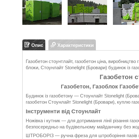
Опис
Характеристики
Газобетон стоунтлайт, газобетон ціна, виробництво г
блоки, Стоунлайт Stonelight (Бровари) будинок із га
Газобетон 
Газобетон, Газоблок Газобе
Будинок із газобетону — Стоунлайт Stonelight (Брова
газобетон Стоунлайт Stonelight (Бровари), куплю г
Інструменти від Стоунлайт
Ножівка і кутник — для дотримання лінії різання га
безпосередньо на будівельному майданчику без жодн
ШТРОБОРІЗ — ручна фреза для штроборіння пазів п