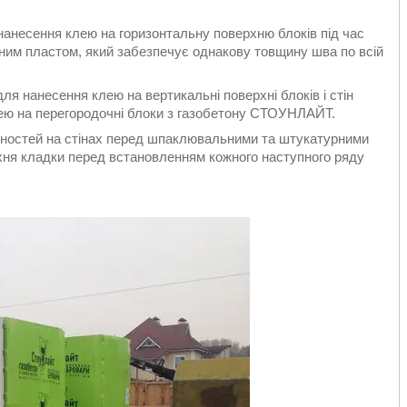
сення клею на горизонтальну поверхню блоків під час
рним пластом, який забезпечує однакову товщину шва по всій
анесення клею на вертикальні поверхні блоків і стін
клею на перегородочні блоки з газобетону СТОУНЛАЙТ.
ностей на стінах перед шпаклювальними та штукатурними
хня кладки перед встановленням кожного наступного ряду