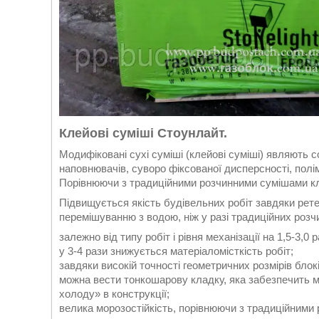
Клейові суміші Стоунлайт
.
Модифіковані сухі суміші (клейові суміші) являють 
наповнювачів, суворо фіксованої дисперсності, полі
Порівнюючи з традиційними розчинними сумішами кле
Підвищується якість будівельних робіт завдяки рете
перемішуванню з водою, ніж у разі традиційних розчи
залежно від типу робіт і рівня механізації на 1,5-3,0
у 3-4 рази знижується матеріаломісткість робіт;
завдяки високій точності геометричних розмірів б
можна вести тонкошарову кладку, яка забезпечить мі
холоду» в конструкції;
велика морозостійкість, порівнюючи з традиційними