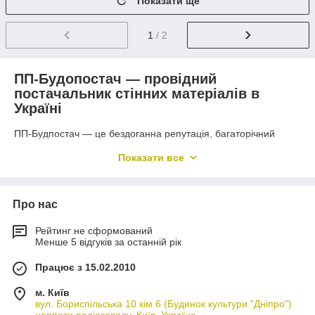
Показати ще
1
/ 2
ПП-Будопостач — провідний
постачальник стінних матеріалів в
Україні
ПП-Будпостач — це бездоганна репутація, багаторічний
досвід роботи та вигідні умови для покупців. Власні склади в
Показати все
найбільших містах України та співпраця з провідними
заводами-виробниками дають змогу нам постачати
продукцію по всій країні. Щоб купити пінобетон, силікатну
облицювальну цеглу або газоблок у Житомирі за ціною, яка
Про нас
дійсно тішить —співпрацюйте з нами, і ми запропонуємо
найкращі умови.
Рейтинг не сформований
Менше 5 відгуків за останній рік
Переваги газобетонних блоків
Працює з 15.02.2010
Газобетонні блоки — дешевий матеріал, який, попри низьку
вартість, має численні переваги. Серед його основних
м. Київ
переваг можна виділити:
вул. Бориспільська 10 кім 6 (Будинок культури "Дніпро")
напроти радіозаводу, Київ, Україна