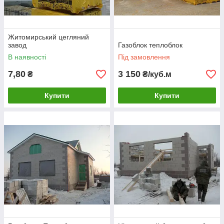
Житомирський цегляний
завод
Газоблок теплоблок
В наявності
Під замовлення
7,80
3 150
₴
₴/куб.м
Купити
Купити