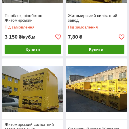
Піноблок, пінобетон
Житомирський силікатний
Житомирський
завод
Під замовлення
Під замовлення
3 150
7,80
₴/куб.м
₴
Купити
Купити
Житомирський силікатний