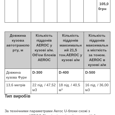
105,0
0грн
Довжина
Кількість
Кількість
Кількість
кузова
піддонів
піддонів
піддонів
автотранспо
AEROC у
максимальн
максимальн
рту, м
кузові а/м.
ий 21,5
а місткість
Об'єм блоків
тон.AEROC у
за тоном.
AEROC
кузові а/м
AEROC в
кузові а/м
Довжина
D-300
D-400
D-500
кузова Фури
13,6 метрів
22 під. / 47,52
18 під. / 40,5
16 під. / 36,00
м3
м³
м3
Тип виробів
За технічними параметрами Aeroc U-блоки схожі з