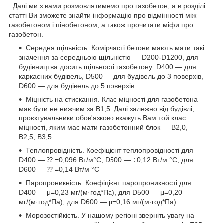
Далі ми з вами розмовлятимемо про газобетон, а в розділі
статті Ви зможете знайти інформацію про відмінності між
газобетоном і пінобетоном, а також прочитати міфи про
газобетон.
Середня щільність. Комірчасті бетони мають мати такі
значення за середньою щільністю — D200-D1200, для
будівництва досить щільності газобетону D400 — для
каркасних будівель, D500 — для будівель до 3 поверхів,
D600 — для будівель до 5 поверхів.
Міцність на стискання. Клас міцності для газобетона
має бути не нижчим за В1,5. Далі залежно від будівлі,
проєктувальники обов'язково вкажуть Вам той клас
міцності, яким має мати газобетонний блок — В2,0,
В2,5, В3,5...
Теплопровідність. Коефіцієнт теплопровідності для
D400 ― ⁇ =0,096 Вт/м°С, D500 — ÷0,12 Вт/м °C, для
D600 — ⁇ =0,14 Вт/м °C
Паропроникність. Коефіцієнт паропроникності для
D400 — μ=0,23 мг/(м·год*Па), для D500 — μ=0,20
мг/(м·год*Па), для D600 — μ=0,16 мг/(м·год*Па)
Морозостійкість. У нашому регіоні зверніть увагу на