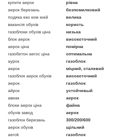
купити аерок
рівна
аерок березань
безпомилковий
подяка еко ком юей
велика
вакансія обухів
користь
газоблоки обухів ціна
низька
блок аерок
високоточний
аерок ціна
помірна
газобетон aeroc ціна
оптимальна
аурок
газоблок
аерок
міцний, сталевий
газоблок аерок обухів
високоточний
аерок
газоблок
айрок
устойчевый
авиак
аерок
блоки аерок ціна
файна
обухів завод
аерок
газоблок березань
300/200/600
аерок обухів
щільний
aerok
газоблок