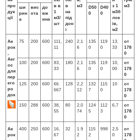
про
в в
в
м3
з 1
м3
ши
вис
до
D50
D40
дук
1
на
м3б
рин
ота
вж
0
0
ції
м3/
під
лок
а
ина
шт
дон
ів,
і
м2
Ае
75
200
600
111,
240
2,1
135
119
13,
от
рок
11
6
0
0
33
178
,
0
Aer
100
200
600
83,
180
2,1
135
119
10,
от
oc
33
6
0
0
00
178
для
0
пер
его
125
200
600
66.
128
2,2
132
115
10
от
ро
667
12
7
0
178
док
0
150
288
600
38,
80
2,0
124
112
6,7
от
55
74
5
3
178
0
Ае
400
250
600
16,
32
1.9
115
998
2,5
от
рок
67
2
2
0
178