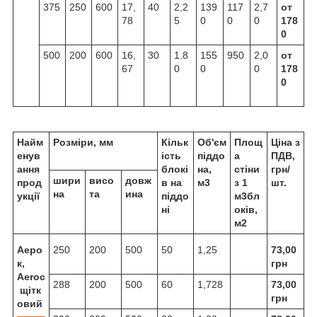
375
250
600
17,
40
2,2
139
117
2,7
от
78
5
0
0
0
178
0
500
200
600
16,
30
1.8
155
950
2,0
от
67
0
0
0
178
0
Найм
Розміри, мм
Кільк
Об'єм
Площ
Ціна з
енув
ість
піддо
а
ПДВ,
ання
блокі
на,
стіни
грн/
шири
висо
довж
прод
в на
м3
з 1
шт.
на
та
ина
укції
піддо
м3бл
ні
оків,
м2
Аеро
250
200
500
50
1,25
73,00
к,
грн
Aeroc
288
200
500
60
1,728
73,00
щітк
грн
овий