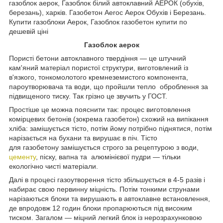
газоблок аерок, Газоблок білий автоклавний АЕРОК (обухів,
березань), харків. Газобетон Aeroc Аерок Обухів і Березань.
Купити газоблоки Аерок, Газоблок газобетон купити по
дешевій ціні
Газоблок аерок
Пористі бетони автоклавного твердіння — це штучний
кам'яний матеріал пористої структури, виготовлений із
в'язкого, тонкомолотого кремнеземистого компонента,
пароутворювача та води, що пройшли тепло оброблення за
підвищеного тиску. Так грізно це звучить у ГОСТ.
Простіше це можна пояснити так: процес виготовлення
комірцевих бетонів (зокрема газобетон) схожий на випікання
хліба: замішується тісто, потім йому потрібно піднятися, потім
нарізається на бухани та вирушає в піч. Тісто
для газобетону замішується строго за рецептурою з води,
цементу
, піску, вапна та алюмінієвої пудри — тільки
екологічно чисті матеріали.
Далі в процесі газоутворення тісто збільшується в 4-5 разів і
набирає свою первинну міцність. Потім тонкими струнами
нарізаються блоки та вирушають в автоклавне встановлення,
де впродовж 12 годин блоки пропарюються під високим
тиском. Загалом — міцний легкий блок із нерозрахунковою