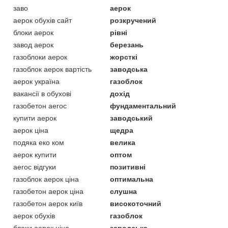
заво
аерок
аерок обухів сайт
розкручений
блоки аерок
рівні
завод аерок
березань
газоблоки аерок
жорсткі
газоблок аерок вартість
заводська
аерок україна
газоблок
вакансії в обухові
дохід
газобетон aeroc
фундаментальний
купити аерок
заводський
аерок ціна
щедра
подяка еко ком
велика
аерок купити
оптом
aeroc відгуки
позитивні
газоблок аерок ціна
оптимальна
газобетон аерок ціна
слушна
газобетон аерок київ
високоточний
аерок обухів
газоблок