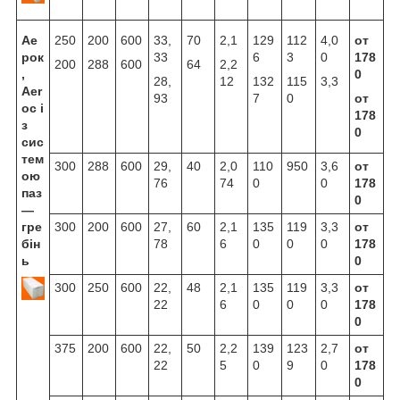
Ае
250
200
600
33,
70
2,1
129
112
4,0
от
рок
33
6
3
0
178
200
288
600
64
2,2
,
0
28,
12
132
115
3,3
Aer
93
7
0
от
oc
і
178
з
0
сис
тем
300
288
600
29,
40
2,0
110
950
3,6
от
ою
76
74
0
0
178
паз
0
—
гре
300
200
600
27,
60
2,1
135
119
3,3
от
бін
78
6
0
0
0
178
ь
0
300
250
600
22,
48
2,1
135
119
3,3
от
22
6
0
0
0
178
0
375
200
600
22,
50
2,2
139
123
2,7
от
22
5
0
9
0
178
0