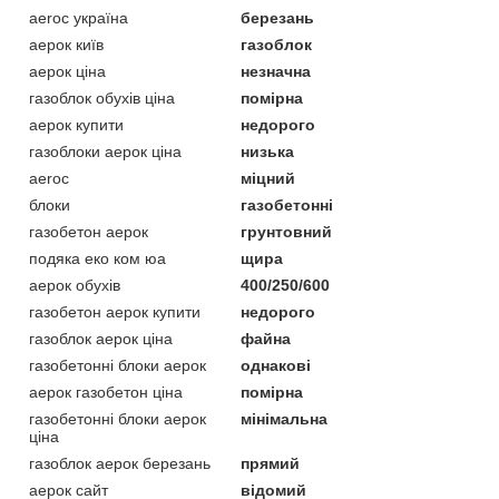
aeroc україна
березань
аерок київ
газоблок
аерок ціна
незначна
газоблок обухів ціна
помірна
аерок купити
недорого
газоблоки аерок ціна
низька
aeroc
міцний
блоки
газобетонні
газобетон аерок
грунтовний
подяка еко ком юа
щира
аерок обухів
400/250/600
газобетон аерок купити
недорого
газоблок аерок ціна
файна
газобетонні блоки аерок
однакові
аерок газобетон ціна
помірна
газобетонні блоки аерок
мінімальна
ціна
газоблок аерок березань
прямий
аерок сайт
відомий