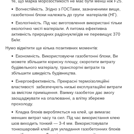
те, що марка морозостійкості не має бути менш ніж F25.
Вогнестійкість. Згідно з ГОСТами, зазначеними вище,
газобетонні блоки належать до групи матеріалів (НГ).
Екологічність. Під час виготовлення використані тільки
екологічно чисті матеріали. А питома ефективна
активність природних радіонуклеїдів не перевищує 370
Бк/кг.
Нумо відмітити ще кілька позитивних моментів:
Економність. Використовуючи газобетонні блоки, Ви
можете збільшити корисну площу, скоротити витрату
будівельного матеріалу, транспортні витрати та
збільшити швидкість будівництва.
Енергоефективність. Прекрасні термоізоляційні
властивості забезпечують низькі експлуатаційні витрати
за вмістом приміщення. Взимку газобетон дає змогу
заощаджувати на опалюванні, а влітку збереже
прохолоду.
Кладка блоків виробляється на клей, це вимагає
менших витрат часу та сил. Під час використання клею
шов виходить тонкий — 3-4 мм. Використовувати
тонкошаровий клей для укладання газобетонних блоків