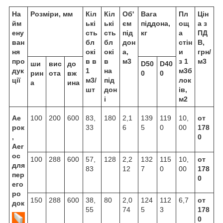
На
Розміри, мм
Кіл
Кіл
Об'
Вага
Пл
Цін
йм
ькі
ькі
єм
піддона,
ощ
а з
ену
сть
сть
під
кг
а
ПД
ван
бл
бл
дон
стін
В,
ня
окі
окі
а,
и
грн/
про
в в
в
м3
з 1
м3
ши
вис
до
D50
D40
дук
1
на
м3б
рин
ота
вж
0
0
ції
м3/
під
лок
а
ина
шт
дон
ів,
і
м2
Ае
100
200
600
83,
180
2,1
139
119
10,
от
рок
33
6
5
0
00
178
,
0
Aer
oc
100
288
600
57,
128
2,2
132
115
10,
от
для
83
12
7
0
00
178
пер
0
его
ро
150
288
600
38,
80
2,0
124
112
6,7
от
док
55
74
5
3
178
0