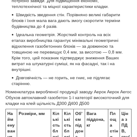
потрібно завжди. Для підвищення економії,
теплотехнічної та міцної характеристики кладки.
Швидкість зведення стін. Порівняно великі габарити
блоків і їхня мала вага дають змогу скоротити терміни
будівництва до 4 разів.
Ідеальна геометрія. Жорсткий контроль на всіх
етапах виробництва гарантує мінімальні геометричні
відхилення газобетонних блоків — за довжиною та
товщиною не перевищує 0,4 мм, за висотою — 0,8 мм.
Крім того, цей показник підтверджує зниження Ваших
витрат на штукатурні суміші, як на фасадні, так і на
внутрішні.
Довговічність — не горить, не гниє, не підлягає
старінню.
Номенклатура виробленої продукції заводу Аерок Аерок Aeroc
Обухов автоклавний газобетон 1-ї категорії високоточний для
кладки на клей щільність Д300 Д400 Д500
На
Розміри, мм
Кіл
Кіл
Об'
Вага
Пл
Цін
йм
ькі
ькі
єм
піддона,
ощ
а з
ену
сть
сть
під
кг
а
ПД
ван
бл
бл
дон
стін
В,
ня
окі
окі
а,
и
грн/