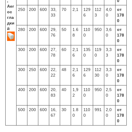
,
0
Aer
250
200
600
33,
70
2,1
129
112
4,0
от
oc
33
6
3
0
178
гла
0
дки
й
280
200
600
29,
50
1.6
110
950
3,6
от
76
8
0
0
178
0
300
200
600
27,
60
2,1
135
119
3,3
от
78
6
0
0
3
178
0
300
250
600
22,
48
2,1
129
112
3,3
от
22
6
6
30
0
178
0
400
200
600
20,
40
1,9
110
950
2,5
от
83
2
0
0
178
0
500
200
600
16,
30
1.8
110
991
2,0
от
67
0
0
0
178
0