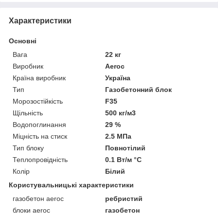
Характеристики
Основні
Вага
22 кг
Виробник
Aeroc
Країна виробник
Україна
Тип
Газобетонний блок
Морозостійкість
F35
Щільність
500 кг/м3
Водопоглинання
29 %
Міцність на стиск
2.5 МПа
Тип блоку
Повнотілий
Теплопровідність
0.1 Вт/м °С
Колір
Білий
Користувальницькі характеристики
газобетон aeroc
ребристий
блоки aeroc
газобетон