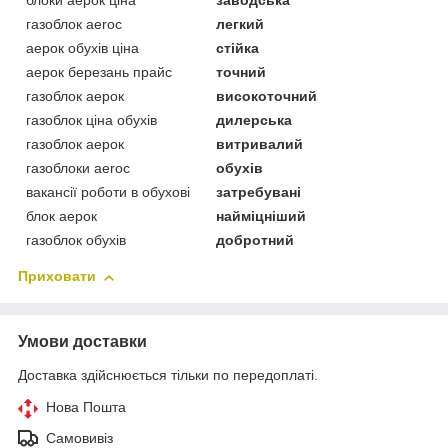
блоки аерок ціна
заводська
газоблок aeroc
легкий
аерок обухів ціна
стійка
аерок березань прайс
точний
газоблок аерок
високоточний
газоблок ціна обухів
дилерська
газоблок аерок
витривалий
газоблоки aeroc
обухів
вакансії роботи в обухові
затребувані
блок аерок
найміцніший
газоблок обухів
добротний
Приховати
Умови доставки
Доставка здійснюється тільки по передоплаті.
Нова Пошта
Самовивіз