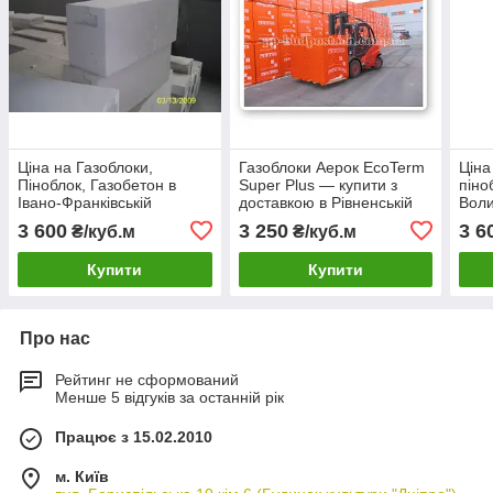
Ціна на Газоблоки,
Газоблоки Аерок EcoTerm
Ціна
Піноблок, Газобетон в
Super Plus — купити з
піно
Івано-Франківській
доставкою в Рівненській
Воли
області, на Аерок Обухів
області
аеро
3 600
3 250
3 6
₴/куб.м
₴/куб.м
Березань
Купити
Купити
Про нас
Рейтинг не сформований
Менше 5 відгуків за останній рік
Працює з 15.02.2010
м. Київ