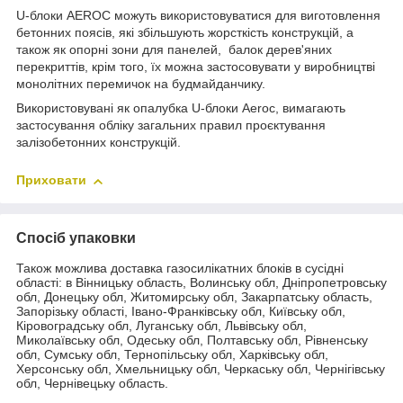
U-блоки AEROC можуть використовуватися для виготовлення
бетонних поясів, які збільшують жорсткість конструкцій, а
також як опорні зони для панелей, балок дерев'яних
перекриттів, крім того, їх можна застосовувати у виробництві
монолітних перемичок на будмайданчику.
Використовувані як опалубка U-блоки Aeroc, вимагають
застосування обліку загальних правил проєктування
залізобетонних конструкцій.
Приховати
Спосіб упаковки
Також можлива доставка газосилікатних блоків в сусідні
області: в Вінницьку область, Волинську обл, Дніпропетровську
обл, Донецьку обл, Житомирську обл, Закарпатську область,
Запорізьку області, Івано-Франківську обл, Київську обл,
Кіровоградську обл, Луганську обл, Львівську обл,
Миколаївську обл, Одеську обл, Полтавську обл, Рівненську
обл, Сумську обл, Тернопільську обл, Харківську обл,
Херсонську обл, Хмельницьку обл, Черкаську обл, Чернігівську
обл, Чернівецьку область.