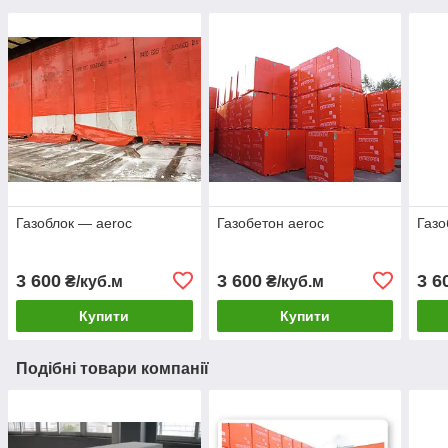
Газоблок — aeroc
Газобетон aeroc
Газо
3 600
3 600
3 6
₴/куб.м
₴/куб.м
Купити
Купити
Подібні товари компанії