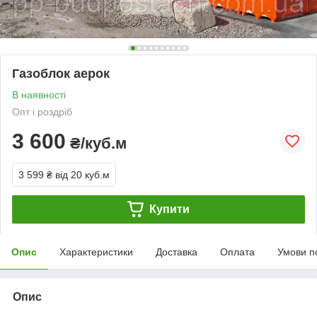
Газоблок аерок
В наявності
Опт і роздріб
3 600
₴/куб.м
3 599 ₴
від 20 куб.м
Купити
Опис
Характеристики
Доставка
Оплата
Умови п
Опис