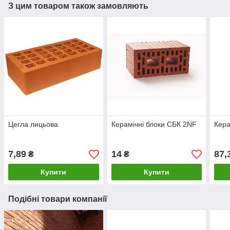
З цим товаром також замовляють
Цегла лицьова
Керамічні блоки СБК 2NF
Кера
7,89
14
87,
₴
₴
Купити
Купити
Подібні товари компанії