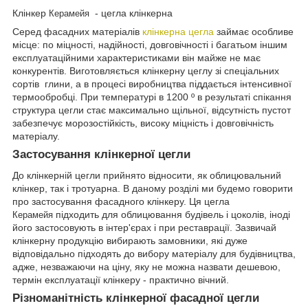
Клінкер
- цегла клінкерна
Керамейя
Серед фасадних матеріалів
клінкерна цегла
займає особливе
місце: по міцності, надійності, довговічності і багатьом іншим
експлуатаційними характеристиками він майже не має
конкурентів. Виготовляється клінкерну цеглу зі спеціальних
сортів глини, а в процесі виробництва піддається інтенсивної
термообробці. При температурі в 1200 º в результаті спікання
структура цегли стає максимально щільної, відсутність пустот
забезпечує морозостійкість, високу міцність і довговічність
матеріалу.
Застосування клінкерної цегли
До клінкерній цегли прийнято відносити, як облицювальний
клінкер, так і тротуарна. В даному розділі ми будемо говорити
про застосування фасадного клінкеру. Ця цегла
підходить для облицювання будівель і цоколів, іноді
Керамейя
його застосовують в інтер'єрах і при реставрації. Зазвичай
клінкерну продукцію вибирають замовники, які дуже
відповідально підходять до вибору матеріалу для будівництва,
адже, незважаючи на ціну, яку не можна назвати дешевою,
термін експлуатації клінкеру - практично вічний.
Різноманітність клінкерної фасадної цегли