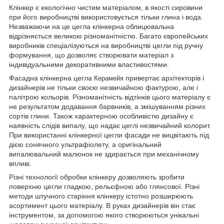
Клінкер є екологічно чистим матеріалом, в якості сировини
при його виробництві використовується тільки глина і вода.
Незважаючи на це цегла клінкерна облицювальна
відрізняється великою різноманітністю. Багато європейських
виробників спеціалізуються на виробництві цегли під ручну
формування, що дозволяє створювати матеріал з
індивідуальними декоративними властивостями.
Фасадна клінкерна цегла
привертає архітекторів і
Керамейя
дизайнерів не тільки своєю незвичайною фактурою, але і
палітрою кольорів. Різноманітність відтінків цього матеріалу є
не результатом додавання барвників, а змішуванням різних
сортів глини. Також характерною особливістю дизайну є
наявність слідів випалу, що надає цеглі незвичайний колорит.
При використанні клінкерної цегли фасади не вицвітають під
дією сонячного ультрафіолету, а оригінальний
випалювальний малюнок не здирається при механічному
впливі.
Різні технології обробки клінкеру дозволяють зробити
поверхню цегли гладкою, рельєфною або глянсової. Різні
методи штучного старіння клінкеру істотно розширюють
асортимент цього матеріалу. В руках дизайнерів він стає
інструментом, за допомогою якого створюються унікальні