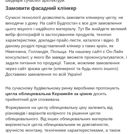
шедеври сучасної архітектури.
Замовити фасадний клінкер
Сучасні технології дозволяють замовити клінкерну цеглу, не
виходячи з дому. На сайті Будпостач є все для замовлення
цього міцного і надійного матеріалу. Тут Ви знайдете великий
вибір фотографій із застосуванням продуктів, технічні
характеристики, докладні прайс-листи, каталоги і відео. В
даному розділі представлений клінкер з таких країн, як
Німеччина, Голландія, Польща. На нашому сайті є Он-Лайн
консультант, у якого Ви завжди зможете проконсультуватися, і
задати питання по продукції. Також, можливе замовлення
через сайт зразка цегли (клінкерної та будь-якого іншого).
Доставимо замовлення по всій Україні!
На сучасному будівельному ринку виробники пропонують
цегла облицювальна
Керамейя
за ціною
досить
прийнятний для споживача.
Формування на цеглу облицювальну ціну залежить від
різновидів і варіантів колірного та рішення цегли
облицювального. Від інших облицювальних матеріалів
вирізняється цегла облицювальним як довговічністю,
зручністю монтажу, технічними характеристиками, а також