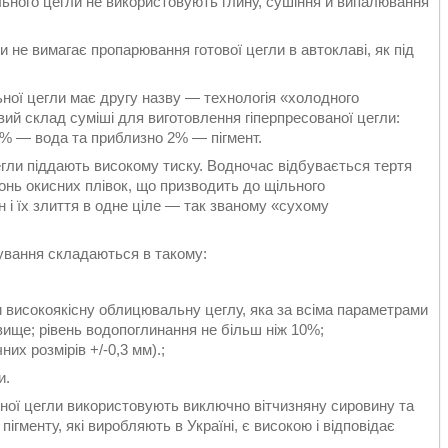
ьного цегли не використовують глину, сушіння й випалювання
не вимагає пропарювання готової цегли в автоклаві, як під
ної цегли має другу назву — технологія «холодного
вий склад суміші для виготовлення гіперпресованої цегли:
% — вода та приблизно 2% — пігмент.
егли піддають високому тиску. Водночас відбувається тертя
хонь окисних плівок, що призводить до щільного
 і їх злиття в одне ціле — так званому «сухому
сування складаються в такому:
и високоякісну облицювальну цеглу, яка за всіма параметрами
вище; рівень водопоглинання не більш ніж 10%;
их розмірів +/-0,3 мм).;
и.
ної цегли використовують виключно вітчизняну сировину та
пігменту, які виробляють в Україні, є високою і відповідає