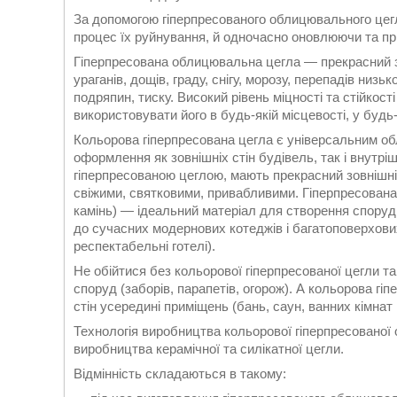
За допомогою гіперпресованого облицювального цегл
процес їх руйнування, й одночасно оновлюючи та 
Гіперпресована облицювальна цегла — прекрасний зах
ураганів, дощів, граду, снігу, морозу, перепадів низ
подряпин, тиску. Високий рівень міцності та стійкос
використовувати його в будь-якій місцевості, у будь
Кольорова гіперпресована цегла є універсальним об
оформлення як зовнішніх стін будівель, так і внутр
гіперпресованою цеглою, мають прекрасний зовнішній
свіжими, святковими, привабливими. Гіперпресована
камінь) — ідеальний матеріал для створення споруд р
до сучасних модернових котеджів і багатоповерхових 
респектабельні готелі).
Не обійтися без кольорової гіперпресованої цегли т
споруд (заборів, парапетів, огорож). А кольорова г
стін усередині приміщень (бань, саун, ванних кімнат 
Технологія виробництва кольорової гіперпресованої
виробництва керамічної та силікатної цегли.
Відмінність складаються в такому: