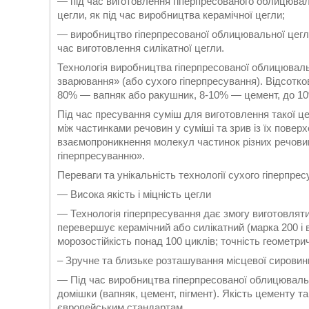
— під час виготовлення гіперпресованого облицювал
цегли, як під час виробництва керамічної цегли;
— виробництво гіперпресованої облицювальної цегли 
час виготовлення силікатної цегли.
Технологія виробництва гіперпресованої облицюваль
зварювання» (або сухого гіперпресування). Відсотко
80% — вапняк або ракушник, 8-10% — цемент, до 10
Під час пресування суміш для виготовлення такої ц
між частинками речовин у суміші та зрив із їх повер
взаємопроникнення молекул частинок різних речовин
гіперпресуванню».
Переваги та унікальність технології сухого гіперпре
— Висока якість і міцність цегли
— Технологія гіперпресування дає змогу виготовлят
перевершує керамічний або силікатний (марка 200 і 
морозостійкість понад 100 циклів; точність геометричн
– Зручне та близьке розташування місцевої сировин
— Під час виробництва гіперпресованої облицюваль
домішки (вапняк, цемент, пігмент). Якість цементу та 
європейським стандартам.