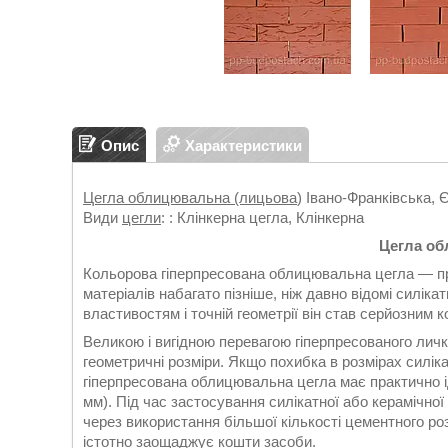
Опис
Характеристики
Цегла облицювальна (лицьова
) Івано-Франківська,
Види
цегли
: : Клінкерна цегла, Клінкерна
Цегла об
Кольорова гіперпресована облицювальна цегла — про
матеріалів набагато пізніше, ніж давно відомі силіка
властивостям і точній геометрії він став серйозним
Великою і вигідною перевагою гіперпресованого личк
геометричні розміри. Якщо похибка в розмірах силіка
гіперпресована облицювальна цегла має практично і
мм). Під час застосування силікатної або керамічної
через використання більшої кількості цементного роз
істотно заощаджує кошти засоби.