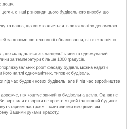
с дощу.
егли, є інші різновиди цього будівельного виробу, що
ску та вапна, що виготовляється в автоклаві за допомогою
ей за допомогою технології обпалювання, він є екологічно
ал, що складається зі сланцевої глини та одержуваний
лини за температури більше 1000 градусів.
поряджувальних робіт фасаду будівлі, можна надати
и його на тлі одноманітних, типових будівель.
 під час будови нових будівель, але й під час виробництва
у дорожче, ніж коштує звичайна будівельна цегла. Однак не
Ви вирішили створити не просто міцний і затишний будинок,
инуть гарним настроєм і позитивними емоціями, які
орену Вашими руками красоту.