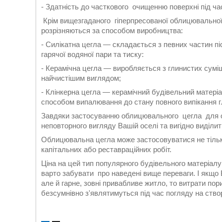
- Здатність до часткового очищенню поверхні під ча
Крім вищезгаданого гіперпресованої облицювальної ц
розрізняються за способом виробництва:
- Силікатна цегла — складається з певних частин пі
гарячої водяної пари та тиску:
- Керамічна цегла — виробляється з глинистих суміш
найчистішим виглядом;
- Клінкерна цегла — керамічний будівельний матері
способом випалювання до стану повного випікання г
Завдяки застосуванню облицювального цегла для о
неповторного вигляду Вашій оселі та вигідно виділит
Облицювальна цегла може застосовуватися не тільки
капітальних або реставраційних робіт.
Ціна на цей тип популярного будівельного матеріал
варто забувати про наведені вище переваги. І якщо 
але й гарне, зовні привабливе житло, то витрати пор
безсумнівно з'являтимуться під час погляду на ств