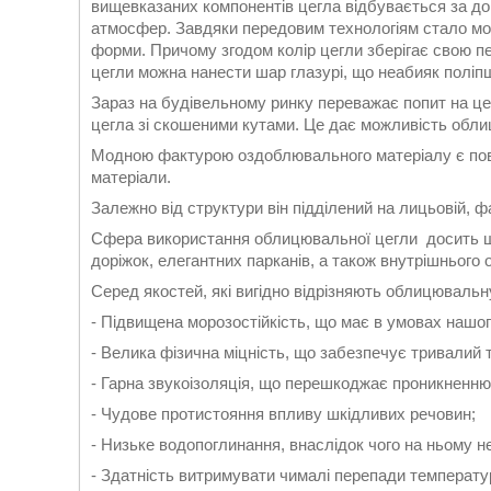
вищевказаних компонентів цегла відбувається за до
атмосфер. Завдяки передовим технологіям стало мож
форми. Причому згодом колір цегли зберігає свою пе
цегли можна нанести шар глазурі, що неабияк поліпш
Зараз на будівельному ринку переважає попит на цег
цегла зі скошеними кутами. Це дає можливість обл
Модною фактурою оздоблювального матеріалу є поверх
матеріали.
Залежно від структури він підділений на лицьовій, ф
Сфера використання облицювальної цегли досить ш
доріжок, елегантних парканів, а також внутрішньог
Серед якостей, які вигідно відрізняють облицювальн
- Підвищена морозостійкість, що має в умовах нашог
- Велика фізична міцність, що забезпечує тривалий т
- Гарна звукоізоляція, що перешкоджає проникненню
- Чудове протистояння впливу шкідливих речовин;
- Низьке водопоглинання, внаслідок чого на ньому н
- Здатність витримувати чималі перепади температу