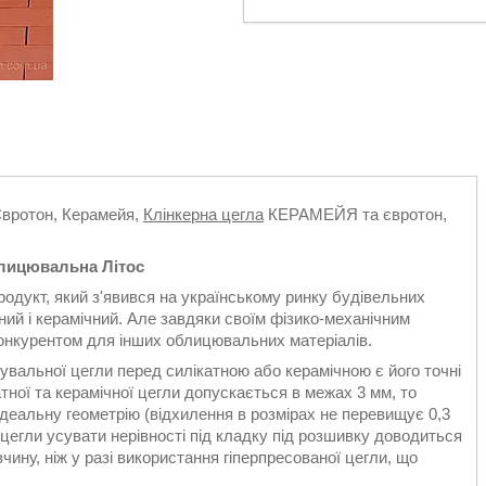
 Євротон, Керамейя,
Клінкерна цегла
КЕРАМЕЙЯ та євротон,
лицювальна Літос
дукт, який з'явився на українському ринку будівельних
тний і керамічний. Але завдяки своїм фізико-механічним
 конкурентом для інших облицювальних матеріалів.
увальної цегли перед силікатною або керамічною є його точні
тної та керамічної цегли допускається в межах 3 мм, то
деальну геометрію (відхилення в розмірах не перевищує 0,3
 цегли усувати нерівності під кладку під розшивку доводиться
чину, ніж у разі використання гіперпресованої цегли, що