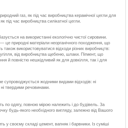
риродний газ, як під час виробництва керамічної цегли для
к під час виробництва силікатної цегли.
азується на використанні екологічно чистої сировини.
— це природні матеріали неорганічного походження, що
ь також використовуватися відходи різних виробництв:
угілля, від виробництва щебеню, шлаки. Пігмент, що
ня й повністю нешкідливий як для довкілля, так і для
не супроводжується жодними видами відходів: ні
 ні твердими речовинами.
ть по одягу, повною мірою належить і до будівель. За
ку будь-якого необхідного вигляду, залежно від Вашого
 у своєму складі цемент, вапняк і барвники. Із суміші