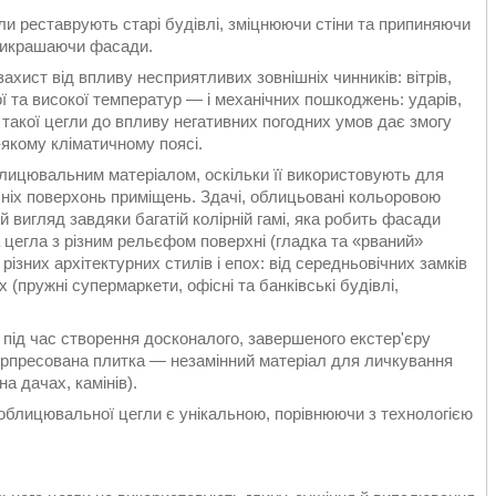
и реставрують старі будівлі, зміцнюючи стіни та припиняючи
прикрашаючи фасади.
ист від впливу несприятливих зовнішніх чинників: вітрів,
ької та високої температур — і механічних пошкоджень: ударів,
ті такої цегли до впливу негативних погодних умов дає змогу
-якому кліматичному поясі.
лицювальним матеріалом, оскільки її використовують для
ішніх поверхонь приміщень. Здачі, облицьовані кольоровою
 вигляд завдяки багатій колірній гамі, яка робить фасади
 цегла з різним рельєфом поверхні (гладка та «рваний»
ізних архітектурних стилів і епох: від середньовічних замків
(пружні супермаркети, офісні та банківські будівлі,
а під час створення досконалого, завершеного екстер'єру
іперпресована плитка — незамінний матеріал для личкування
на дачах, камінів).
 облицювальної цегли є унікальною, порівнюючи з технологією