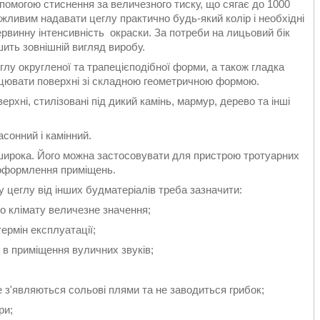
помогою стиснення за величезного тиску, що сягає до 1000
ливим надавати цеглу практично будь-який колір і необхідні
рвинну інтенсивність окраски. За потреби на лицьовий бік
ить зовнішній вигляд виробу.
лу округленої та трапецієподібної форми, а також гладка
ицювати поверхні зі складною геометричною формою.
ні, стилізовані під дикий камінь, мармур, дерево та інші
асонний і камінний.
ирока. Його можна застосовувати для пристрою тротуарних
о оформлення приміщень.
у цеглу від інших будматеріалів треба зазначити:
о клімату величезне значення;
ермін експлуатації;
 в приміщення вуличних звуків;
е з'являються сольові плями та не заводиться грибок;
ри;