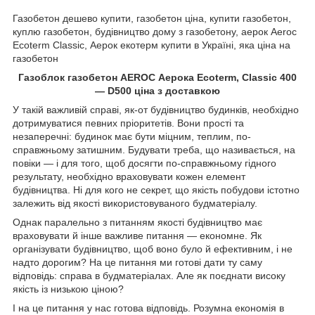
Газобетон дешево купити, газобетон ціна, купити газобетон,
куплю газобетон, будівництво дому з газобетону, аерок Aeroc
Ecoterm Classic, Аерок екотерм купити в Україні, яка ціна на
газобетон
Газоблок газобетон AEROC Аерока Ecoterm, Classic 400
— D500 ціна з доставкою
У такій важливій справі, як-от будівництво будинків, необхідно
дотримуватися певних пріоритетів. Вони прості та
незаперечні: будинок має бути міцним, теплим, по-
справжньому затишним. Будувати треба, що називається, на
повіки — і для того, щоб досягти по-справжньому гідного
результату, необхідно враховувати кожен елемент
будівництва. Ні для кого не секрет, що якість побудови істотно
залежить від якості використовуваного будматеріалу.
Однак паралельно з питанням якості будівництво має
враховувати й інше важливе питання — економне. Як
організувати будівництво, щоб воно було й ефективним, і не
надто дорогим? На це питання ми готові дати ту саму
відповідь: справа в будматеріалах. Але як поєднати високу
якість із низькою ціною?
І на це питання у нас готова відповідь. Розумна економія в