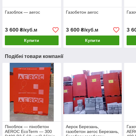
Газоблок — aeroc
Газобетон aeroc
Газо
3 600
3 600
3 6
₴/куб.м
₴/куб.м
Купити
Купити
Подібні товари компанії
Піноблок — пінобетон
Аерок Березань,
Газо
AEROC EcoTerm — 300
газобетон aeroc Березань,
AER