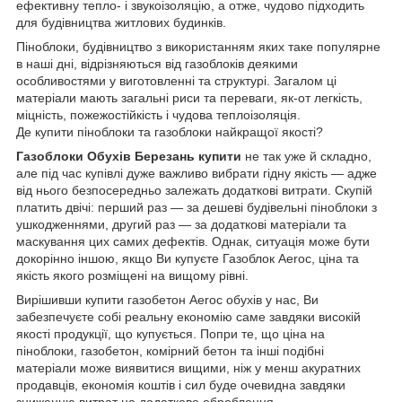
ефективну тепло- і звукоізоляцію, а отже, чудово підходить
для будівництва житлових будинків.
Піноблоки, будівництво з використанням яких таке популярне
в наші дні, відрізняються від газоблоків деякими
особливостями у виготовленні та структурі. Загалом ці
матеріали мають загальні риси та переваги, як-от легкість,
міцність, пожежостійкість і чудова теплоізоляція.
Де купити піноблоки та газоблоки найкращої якості?
Газоблоки Обухів Березань купити
не так уже й складно,
але під час купівлі дуже важливо вибрати гідну якість — адже
від нього безпосередньо залежать додаткові витрати. Скупій
платить двічі: перший раз — за дешеві будівельні піноблоки з
ушкодженнями, другий раз — за додаткові матеріали та
маскування цих самих дефектів. Однак, ситуація може бути
докорінно іншою, якщо Ви купуєте Газоблок Aeroc, ціна та
якість якого розміщені на вищому рівні.
Вирішивши купити газобетон Aeroc обухів у нас, Ви
забезпечуєте собі реальну економію саме завдяки високій
якості продукції, що купується. Попри те, що ціна на
піноблоки, газобетон, комірний бетон та інші подібні
матеріали може виявитися вищими, ніж у менш акуратних
продавців, економія коштів і сил буде очевидна завдяки
зниженню витрат на додаткове оброблення.