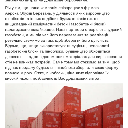
Річ у тім, що наша компанія співпрацює з фірмою
Аерока Обухів Березань, у діяльності яких виробництво
піноблоків та інших подібних будматеріалів (як-от
вищезгаданий комірчастий бетон і газобетонні блоки)
налагоджено якнайкраще. Наші партнери створюють чудовий
газобетон, а ми під час його перевезення та реалізації
ретельно стежимо за тим, щоб зберегти його цілісність.
Відомо, що, якщо використовувати суцільні, непоколоті
газобетонні блоки та піноблоки, будівництво обходиться
дешевше — адже в допоміжних матеріалах для вирівнювання
стін не виникає потреби. Саме тому ми стежимо за тим, щоб
під час продажу будівельні піноблоки зберігали свою форму
повною мірою. Отже, піноблоки, ціна яких відповідає їх
високій якості, позбавляють Вас додаткових витрат.