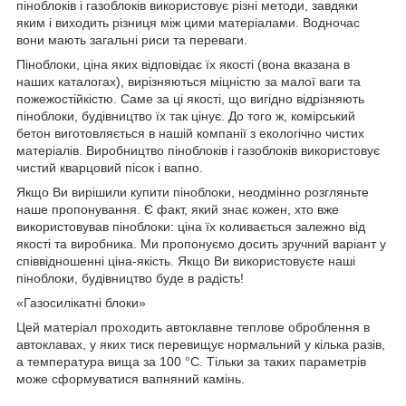
піноблоків і газоблоків використовує різні методи, завдяки
яким і виходить різниця між цими матеріалами. Водночас
вони мають загальні риси та переваги.
Піноблоки, ціна яких відповідає їх якості (вона вказана в
наших каталогах), вирізняються міцністю за малої ваги та
пожежостійкістю. Саме за ці якості, що вигідно відрізняють
піноблоки, будівництво їх так цінує. До того ж, комірський
бетон виготовляється в нашій компанії з екологічно чистих
матеріалів. Виробництво піноблоків і газоблоків використовує
чистий кварцовий пісок і вапно.
Якщо Ви вирішили купити піноблоки, неодмінно розгляньте
наше пропонування. Є факт, який знає кожен, хто вже
використовував піноблоки: ціна їх коливається залежно від
якості та виробника. Ми пропонуємо досить зручний варіант у
співвідношенні ціна-якість. Якщо Ви використовуєте наші
піноблоки, будівництво буде в радість!
«Газосилікатні блоки»
Цей матеріал проходить автоклавне теплове оброблення в
автоклавах, у яких тиск перевищує нормальний у кілька разів,
а температура вища за 100 °C. Тільки за таких параметрів
може сформуватися вапняний камінь.