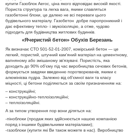
купити Газоблок Aeroc, ціна якого відповідає високій якості.
Пориста структура та легка вага, якими славляться
газобетонні блоки, це далеко не всі переваги цього
будівельного матеріалу. Газобетон добре паропроникний і
дає ефективну тепло- і звукоізоляцію, а отже, чудово
підходить для будівництва житлових будинків.
«Ячеристий бетон» Обухів Березань
Як визначає СТО 501-52-01-2007, комірський бетон — це
легкий, пористий, штучний кам'яний матеріал на цементному,
вапняному або змішаному зв'язувачі. Пористість, яка
доходить до 90% об'єму під час виробництва сечових бетонів,
формується завдяки введенню поротворювачів, якими є
алюмінієва пудра. Залежно від об'ємної ваги та класу
міцності, ці бетони поділяються за своїм призначенням на:
– конструкційні;
– конструкційно-теплоізоляційні;
– теплоізоляційні.
А за типом утворення пор вони діляться на:
-піноблоки (продаж яких здійснюється нашою компанією
поряд з іншими будівельними матеріалами);
-газоблоки (купити які Ви також можете в нас). Виробництво