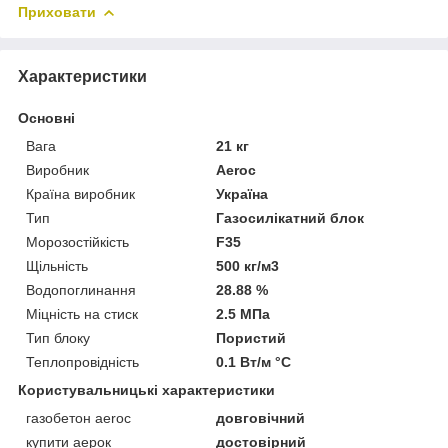
Приховати
Характеристики
Основні
Вага
21 кг
Виробник
Aeroc
Країна виробник
Україна
Тип
Газосилікатний блок
Морозостійкість
F35
Щільність
500 кг/м3
Водопоглинання
28.88 %
Міцність на стиск
2.5 МПа
Тип блоку
Пористий
Теплопровідність
0.1 Вт/м °С
Користувальницькі характеристики
газобетон aeroc
довговічний
купити аерок
достовірний