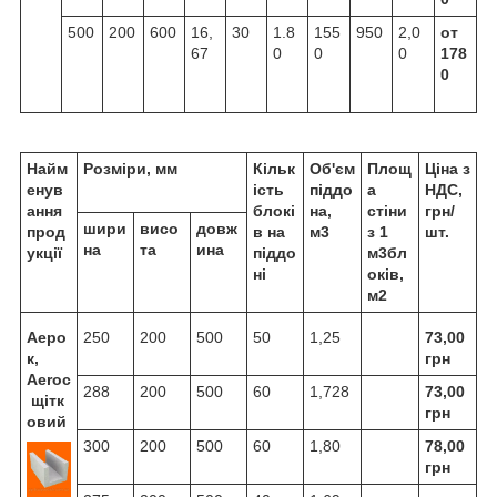
500
200
600
16,
30
1.8
155
950
2,0
от
67
0
0
0
178
0
Найм
Розміри, мм
Кільк
Об'єм
Площ
Ціна з
енув
ість
піддо
а
НДС,
ання
блокі
на,
стіни
грн/
шири
висо
довж
прод
в на
м3
з 1
шт.
на
та
ина
укції
піддо
м3бл
ні
оків,
м2
Аеро
250
200
500
50
1,25
73,00
к,
грн
Aeroc
288
200
500
60
1,728
73,00
щітк
грн
овий
300
200
500
60
1,80
78,00
грн