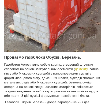
Продаємо газоблоки Обухів, Березань.
Газобетон Aeroc являє собою камінь, створений штучним
способом на основі зв'язувальних елементів (
цементу
, вапна,
гіпсу або їх окремих сумішей) з наповнювачами суміші у
формі кварцового піску, доменних шлаків, відходів збагачення
металевих рудів або їх окремих сумішей. Бетонна суміш,
створена на основі вище названих матеріалів, спінюється
завдяки введенню в неї газоутворювача як алюмінієва пудра
або пасти. З цієї суміші формуються газобетонні блоки.
Газоблок Обухів Березань добре паропроникний і дає