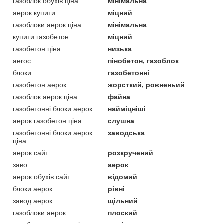
газоблок обухів ціна
мінімальна
аерок купити
міцний
газоблоки аерок ціна
мінімальна
купити газобетон
міцний
газобетон ціна
низька
aeroc
пінобетон, газоблок
блоки
газобетонні
газобетон аерок
жорсткий, ровненьий
газоблок аерок ціна
файна
газобетонні блоки аерок
найміцніші
аерок газобетон ціна
слушна
газобетонні блоки аерок
заводська
ціна
аерок сайт
розкручений
заво
аерок
аерок обухів сайт
відомий
блоки аерок
рівні
завод аерок
щільний
газоблоки аерок
плоский