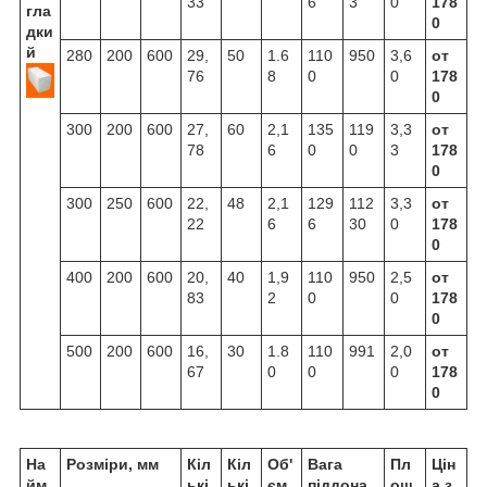
33
6
3
0
178
гла
0
дки
й
280
200
600
29,
50
1.6
110
950
3,6
от
76
8
0
0
178
0
300
200
600
27,
60
2,1
135
119
3,3
от
78
6
0
0
3
178
0
300
250
600
22,
48
2,1
129
112
3,3
от
22
6
6
30
0
178
0
400
200
600
20,
40
1,9
110
950
2,5
от
83
2
0
0
178
0
500
200
600
16,
30
1.8
110
991
2,0
от
67
0
0
0
178
0
На
Розміри, мм
Кіл
Кіл
Об'
Вага
Пл
Цін
йм
ькі
ькі
єм
піддона,
ощ
а з