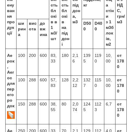
ену
сть
сть
під
кг
а
НД
ван
бл
бл
дон
стін
С,
ня
окі
окі
а,
и
грн/
про
в в
в
м3
з 1
м3
ши
вис
до
D50
D40
дук
1
на
м3б
рин
ота
вж
0
0
ції
м3/
під
лок
а
ина
шт
дон
ів,
і
м2
Ае
100
200
600
83,
180
2,1
139
119
10,
от
рок
33
6
5
0
00
178
,
0
Aer
oc
100
288
600
57,
128
2,2
132
115
10,
от
для
83
12
7
0
00
178
пер
0
его
ро
150
288
600
38,
80
2,0
124
112
6,7
от
док
55
74
5
3
178
0
Ае
250
200
600
33,
70
2,1
129
112
4,0
от