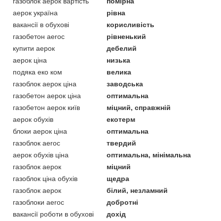
газоблок аерок вартість
помірна
аерок україна
рівна
вакансії в обухові
корисливість
газобетон aeroc
рівненький
купити аерок
дебелий
аерок ціна
низька
подяка еко ком
велика
газоблок аерок ціна
заводська
газобетон аерок ціна
оптимальна
газобетон аерок київ
міцний, справжній
аерок обухів
екотерм
блоки аерок ціна
оптимальна
газоблок aeroc
твердий
аерок обухів ціна
оптимальна, мінімальна
газоблок аерок
міцний
газоблок ціна обухів
щедра
газоблок аерок
білий, незламний
газоблоки aeroc
добротні
вакансії роботи в обухові
дохід