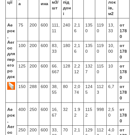
ції
м3/
під
лок
а
ина
шт
дон
ів,
і
м2
Ае
75
200
600
111,
240
2,1
135
119
13,
от
рок
11
6
0
0
33
178
,
0
Aer
100
200
600
83,
180
2,1
135
119
10,
от
oc
33
6
0
0
00
178
для
0
пер
его
125
200
600
66.
128
2,2
132
115
10
от
ро
667
12
7
0
178
док
0
150
288
600
38,
80
2,0
124
112
6,7
от
55
74
5
3
178
0
Ае
400
250
600
16,
32
1.9
115
998
2,5
от
рок
67
2
2
0
178
,
0
Aer
250
200
600
33,
70
2,1
129
112
4,0
от
oc