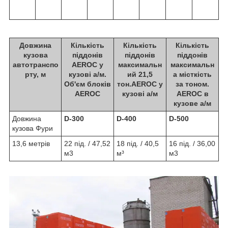
Довжина
Кількість
Кількість
Кількість
кузова
піддонів
піддонів
піддонів
автотранспо
AEROC у
максимальн
максимальн
рту, м
кузові а/м.
ий 21,5
а місткість
Об'єм блоків
тон.AEROC у
за тоном.
AEROC
кузові а/м
AEROC в
кузове а/м
Довжина
D-300
D-400
D-500
кузова Фури
13,6 метрів
22 під. / 47,52
18 під. / 40,5
16 під. / 36,00
м3
м³
м3