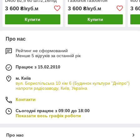
D400 B2,5 60 шт./2,16/під
Газоблок газобетон
400 
ціна з доставкою, по
Березань, Аерок Aeroc
дост
3 600
3 600
3 6
₴/куб.м
₴/куб.м
Україні
Ecoterm Березань
Купити
Купити
Про нас
Рейтинг не сформований
Менше 5 відгуків за останній рік
Працює з 15.02.2010
м. Київ
вул. Бориспільська 10 кім 6 (Будинок культури "Дніпро")
напроти радіозаводу, Київ, Україна
Контакти
Сьогодні працює з 09:00 до 18:00
Показати весь графік роботи
Про нас