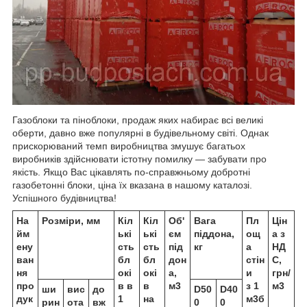
Газоблоки та піноблоки, продаж яких набирає всі великі
оберти, давно вже популярні в будівельному світі. Однак
прискорюваний темп виробництва змушує багатьох
виробників здійснювати істотну помилку — забувати про
якість. Якщо Вас цікавлять по-справжньому добротні
газобетонні блоки, ціна їх вказана в нашому каталозі.
Успішного будівництва!
На
Розміри, мм
Кіл
Кіл
Об'
Вага
Пл
Цін
йм
ькі
ькі
єм
піддона,
ощ
а з
ену
сть
сть
під
кг
а
НД
ван
бл
бл
дон
стін
С,
ня
окі
окі
а,
и
грн/
про
в в
в
м3
з 1
м3
ши
вис
до
D50
D40
дук
1
на
м3б
рин
ота
вж
0
0