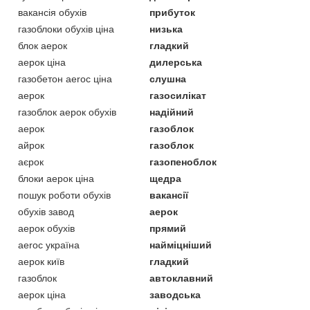
вакансія обухів
прибуток
газоблоки обухів ціна
низька
блок аерок
гладкий
аерок ціна
дилерська
газобетон aeroc ціна
слушна
аерок
газосилікат
газоблок аерок обухів
надійний
аерок
газоблок
айрок
газоблок
аєрок
газопеноблок
блоки аерок ціна
щедра
пошук роботи обухів
вакансії
обухів завод
аерок
аерок обухів
прямий
aeroc україна
найміцніший
аерок київ
гладкий
газоблок
автоклавний
аерок ціна
заводська