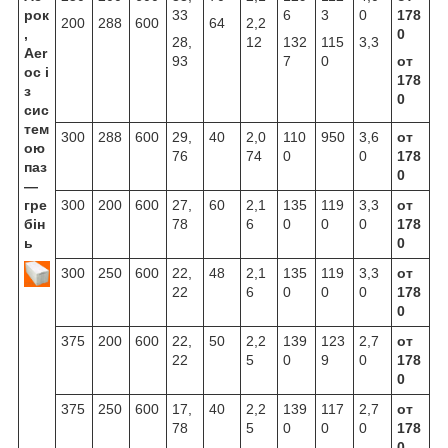
рок
33
6
3
0
178
200
288
600
64
2,2
,
0
28,
12
132
115
3,3
Aer
93
7
0
от
oc
і
178
з
0
сис
тем
300
288
600
29,
40
2,0
110
950
3,6
от
ою
76
74
0
0
178
паз
0
—
гре
300
200
600
27,
60
2,1
135
119
3,3
от
бін
78
6
0
0
0
178
ь
0
300
250
600
22,
48
2,1
135
119
3,3
от
22
6
0
0
0
178
0
375
200
600
22,
50
2,2
139
123
2,7
от
22
5
0
9
0
178
0
375
250
600
17,
40
2,2
139
117
2,7
от
78
5
0
0
0
178
0