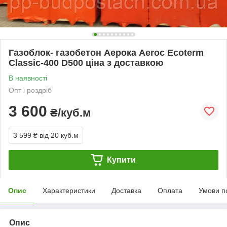
Газоблок- газобетон Аерока Aeroc Ecoterm
Classic-400 D500 ціна з доставкою
В наявності
Опт і роздріб
3 600
₴/куб.м
3 599 ₴
від 20 куб.м
Купити
Опис
Характеристики
Доставка
Оплата
Умови п
Опис