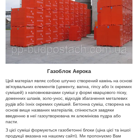
Газоблок Аерока
Цей матеріал являє собою штучно створений камінь на основі
зв'язувальних елементів (цементу, вапна, гіпсу або їх окремих
сумішей) з наповнювачами суміші у формі кварцового піску,
доменних шлаків, золо-унос, відходів збагачення металевих
рудів або їхніх окремих сумішей. Бетонна суміш, створена на
основі вище названих матеріалів, спінюється завдяки
введенню в неї газоутворювача як алюмінієва пудра або
пасти.
З цієї суміші формуються газобетонні блоки (ціна цієї та іншої
продукції вказана на нашому сайті). Ми пропонуємо Вам