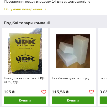
Повернення товару впродовж 14 днів за домовленістю
Всі умови повернення
Подібні товари компанії
Клей для газобетона ЮДК,
Газобетон ціна за штуку
Газо
UDK, УДК
125
115,56
3 8
₴
₴
Купити
Купити