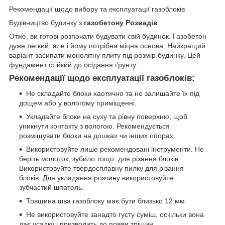
Рекомендації щодо вибору та експлуатації газоблоків
Будівництво будинку з
газобетону Розвадів
Отже, ви готові розпочати будувати свій будинок. Газобетон
дуже легкий, але і йому потрібна міцна основа. Найкращий
варіант засипати монолітну плиту під розмір будинку. Цей
фундамент стійкий до осідання ґрунту.
Рекомендації щодо експлуатації газоблоків:
Не складайте блоки хаотично та не залишайте їх під
дощем або у вологому приміщенні.
Укладайте блоки на суху та рівну поверхню, щоб
уникнути контакту з вологою. Рекомендується
розміщувати блоки на дошках чи інших опорах.
Використовуйте лише рекомендовані інструменти. Не
беріть молоток, зубило тощо. для різання блоків.
Використовуйте твердосплавну пилку для різання
блоків. Для укладання розчину використовуйте
зубчастий шпатель.
Товщина шва газоблоку має бути близько 12 мм.
Не використовуйте занадто густу суміш, оскільки вона
дає усадку і призводить до появи тріщин.