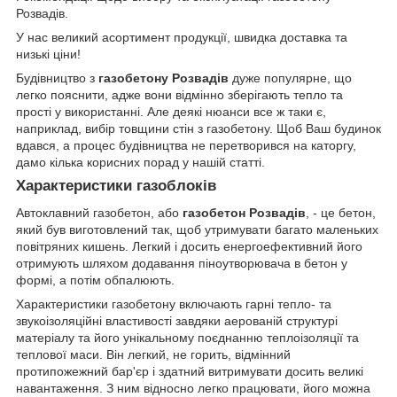
Розвадів.
У нас великий асортимент продукції, швидка доставка та
низькі ціни!
Будівництво з
газобетону Розвадів
дуже популярне, що
легко пояснити, адже вони відмінно зберігають тепло та
прості у використанні. Але деякі нюанси все ж таки є,
наприклад, вибір товщини стін з газобетону. Щоб Ваш будинок
вдався, а процес будівництва не перетворився на каторгу,
дамо кілька корисних порад у нашій статті.
Характеристики газоблоків
Автоклавний газобетон, або
газобетон Розвадів
, - це бетон,
який був виготовлений так, щоб утримувати багато маленьких
повітряних кишень. Легкий і досить енергоефективний його
отримують шляхом додавання піноутворювача в бетон у
формі, а потім обпалюють.
Характеристики газобетону включають гарні тепло- та
звукоізоляційні властивості завдяки аерованій структурі
матеріалу та його унікальному поєднанню теплоізоляції та
теплової маси. Він легкий, не горить, відмінний
протипожежний бар'єр і здатний витримувати досить великі
навантаження. З ним відносно легко працювати, його можна