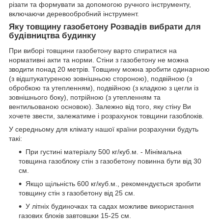
різати та формувати за допомогою ручного інструменту,
включаючи деревообробний інструмент.
Яку товщину
газобетону Розвадів
вибрати для
будівництва будинку
При виборі товщини газобетону варто спиратися на
нормативні акти та норми. Стіни з газобетону не можна
зводити понад 20 метрів. Товщину можна зробити одинарною
(з відштукатуреною зовнішньою стороною), подвійною (з
обробкою та утепленням), подвійною (з кладкою з цегли із
зовнішнього боку), потрійною (з утепленням та
вентильованою основою). Залежно від того, яку стіну Ви
хочете звести, залежатиме і розрахунок товщини газоблоків.
У середньому для клімату нашої країни розрахунки будуть
такі:
При густині матеріалу 500 кг/куб.м. - Мінімальна
товщина газоблоку стін з газобетону повинна бути від 30
см.
Якщо щільність 600 кг/куб.м., рекомендується зробити
товщину стін з газобетону від 25 см.
У літніх будиночках та садах можливе використання
газових блоків завтовшки 15-25 см.