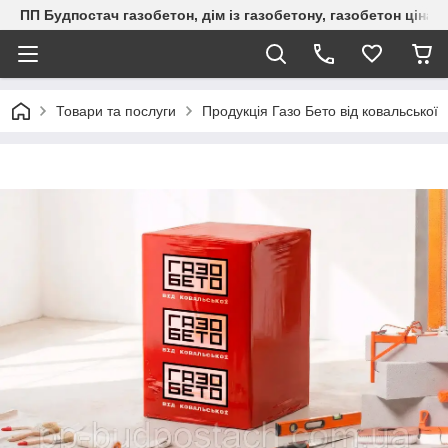
ПП Будпостач газобетон, дім із газобетону, газобетон ціна, 
Товари та послуги
Продукція Газо Бето від ковальської