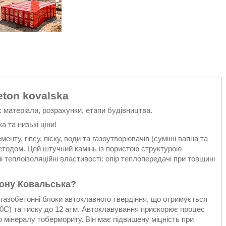
ton kovalska
: матеріали, розрахунки, етапи будівництва.
 та низькі ціни!
нту, гіпсу, піску, води та газоутворювачів (суміші вапна та
етодом. Цей штучний камінь із пористою структурою
 теплоізоляційні властивості: опір теплопередачі при товщині
тону Ковальська?
газобетонні блоки автоклавного твердіння, що отримується
 0С) та тиску до 12 атм. Автоклавування прискорює процес
 мінералу тобермориту. Він має підвищену міцність при