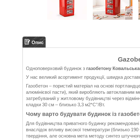
Опис
Gazobe
Одноповерховий будинок з
газобетону Ковальська
У нас великий асортимент продукції, швидка доставка
Газобетон – пористий матеріал на основі портландцеме
алюмінієвої пасти), який виробляють автоклавним м
затребуваний у житловому будівництві через відмінні
кладки 30 см – близько 3,3 м2*С°/Вт.
Чому варто будувати будинок із газобе
Для будівництва приватного будинку рекомендовані 
внаслідок впливу високої температури (близько 190
твердіння, але основна мета методу синтез штучного