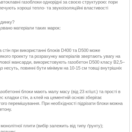
. Автоклавні газоблоки однорідні за своєю структурою: пори
печують хороші тепло- та звукоізоляційні властивості
удинку?
овано матеріали таких марок:
 стін при використанні блоків D400 та D500 може
-якого проекту та розрахунку матеріалів звертають увагу на
лової мансарди, використовують газобетон D500 класу B2,5–
о несуть, повинні бути мінімум на 10-15 см товщі внутрішніх
обетонні блоки мають малу масу (від 23 кг/шт.) та прості в
 кладки стін, а клей на цементній основі зберігає
стого перемішування. При необхідності підрізати блоки можна
етону.
онолітної плити (вибір залежить від типу ґрунту);
 розчин;