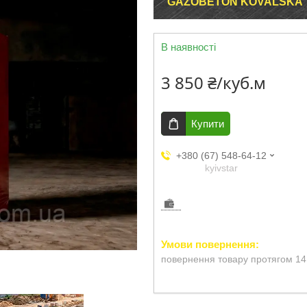
GAZOBETON KOVALSKA
В наявності
3 850 ₴/куб.м
Купити
+380 (67) 548-64-12
kyivstar
повернення товару протягом 14