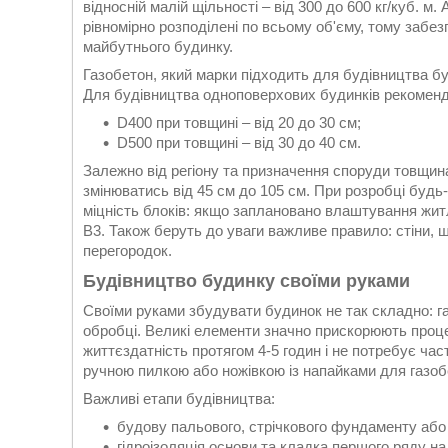
відносній малій щільності – від 300 до 600 кг/куб. м
рівномірно розподілені по всьому об'єму, тому забез
майбутнього будинку.
Газобетон, який марки підходить для будівництва б
Для будівництва одноповерхових будинків рекоменд
D400 при товщині – від 20 до 30 см;
D500 при товщині – від 30 до 40 см.
Залежно від регіону та призначення споруди товщина
змінюватись від 45 см до 105 см. При розробці будь
міцність блоків: якщо заплановано влаштування жит
B3. Також беруть до уваги важливе правило: стіни, щ
перегородок.
Будівництво будинку своїми руками
Своїми руками збудувати будинок не так складно: газ
обробці. Великі елементи значно прискорюють процес
життєздатність протягом 4-5 годин і не потребує ча
ручною пилкою або ножівкою із напайками для газоб
Важливі етапи будівництва:
будову пальового, стрічкового фундаменту або м
гідроізоляція основи та кладка першого ряду на