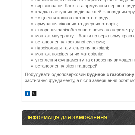
вирівнювання блоків та армування першого ряд
кладка наступних рядів на клей із порядним зр
зміцнення кожного четвертого ряду;
армування віконних та дверних отворів;
створення залізобетонного пояса по периметру 
монтаж мауерлату – балки по верхньому краю с
встановлення кроквяної системи;
гідроізоляція та утеплення покрівлі;
монтаж покрівельних матеріалів;
утеплення фундаменту та створення вимощення
встановлення вікон та дверей.
Побудувати одноповерховий
будинок з газобетону
застигання фундаменту, а після завершення робіт м
ІНФОРМАЦІЯ ДЛЯ ЗАМОВЛЕННЯ