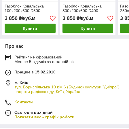
Газоблок Ковальська
Газоблок Ковальська
Газо
100x200x600 D500
300x200x600 D400
250
3 850
3 850
3 8
₴/куб.м
₴/куб.м
Купити
Купити
Про нас
Рейтинг не сформований
Менше 5 відгуків за останній рік
Працює з 15.02.2010
м. Київ
вул. Бориспільська 10 кім 6 (Будинок культури "Дніпро")
напроти радіозаводу, Київ, Україна
Контакти
Сьогодні вихідний
Показати весь графік роботи