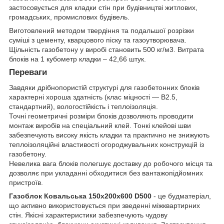
застосовується для кладки стін при будівництві житлових,
громадських, промислових будівель.
Виготовлений методом твердіння та подальшої розрізки
суміші з цементу, кварцового піску та газоутворювача.
Щільність газобетону у виробі становить 500 кг/м3. Витрата
блоків на 1 кубометр кладки – 42,66 штук.
Переваги
Завдяки дрібнопористій структурі для газобетонних блоків
характерні хороша здатність (клас міцності — В2.5,
стандартний), вологостійкість і теплоізоляція.
Точні геометричні розміри блоків дозволяють проводити
монтаж виробів на спеціальний клей. Тонкі клейові шви
забезпечують високу якість кладки та практично не знижують
теплоізоляційні властивості огороджувальних конструкцій із
газобетону.
Невелика вага блоків полегшує доставку до робочого місця та
дозволяє при укладанні обходитися без вантажопідйомних
пристроїв.
Газоблок Ковальська 150x200x600 D500
- це будматеріал,
що активно використовується при зведенні міжквартирних
стін. Якісні характеристики забезпечують чудову