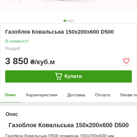
Газоблок Ковальська 150x200x600 D500
В наявності
Роздріб
3 850
₴/куб.м
Купити
Опис
Характеристики
Доставка
Оплата
Умови п
Опис
Газоблок Ковальська 150x200x600 D500
Газоблок Ковальська D500 розміром 150×200×600 мм