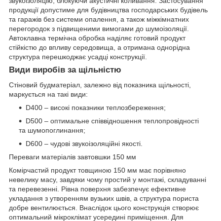
звукоізоляцію, блокуючи акустичні коливання. Застосування
продукції допустиме для будівництва господарських будівель
та гаражів без системи опалення, а також міжкімнатних
перегородок з підвищеними вимогами до шумоізоляції.
Автоклавна термічна обробка наділяє готовий продукт
стійкістю до впливу середовища, а отримана однорідна
структура перешкоджає усадці конструкції.
Види виробів за щільністю
Стіновий будматеріал, залежно від показника щільності,
маркується на такі види:
D400 – високі показники теплозбереження;
D500 – оптимальне співвідношення теплопровідності
та шумопоглинання;
D600 – чудові звукоізоляційні якості.
Переваги матеріалів завтовшки 150 мм
Комірчастий продукт товщиною 150 мм має порівняно
невелику масу, завдяки чому простий у монтажі, складуванні
та перевезенні. Рівна поверхня забезпечує ефективне
укладання з утворенням вузьких швів, а структура пориста
добре вентилюється. Внаслідок цього конструкція створює
оптимальний мікроклімат усередині приміщення. Для