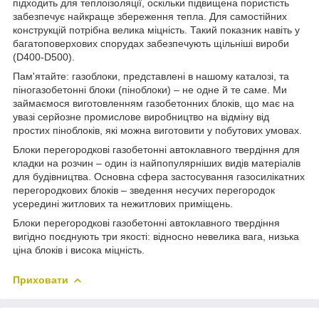
підходить для теплоізоляції, оскільки підвищена пористість
забезпечує найкраще збереження тепла. Для самостійних
конструкцій потрібна велика міцність. Такий показник навіть у
багатоповерхових спорудах забезпечують щільніші вироби
(D400-D500).
Пам'ятайте: газоблоки, представлені в нашому каталозі, та
піногазобетонні блоки (піноблоки) – не одне й те саме. Ми
займаємося виготовленням газобетонних блоків, що має на
увазі серйозне промислове виробництво на відміну від
простих піноблоків, які можна виготовити у побутових умовах.
Блоки перегородкові газобетонні автоклавного твердіння для
кладки на розчин – один із найпопулярніших видів матеріалів
для будівництва. Основна сфера застосування газосилікатних
перегородкових блоків – зведення несучих перегородок
усередині житлових та нежитлових приміщень.
Блоки перегородкові газобетонні автоклавного твердіння
вигідно поєднують три якості: відносно невелика вага, низька
ціна блоків і висока міцність.
Приховати