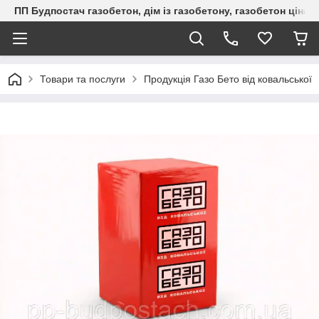
ПП Будпостач газобетон, дім із газобетону, газобетон ціна, 
Товари та послуги
Продукція Газо Бето від ковальської