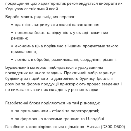
покращення цих характеристик рекомендується вибирати як
з'єднувач спеціальний клей.
Вироби мають ряд вигідних переваг:
здатність витримувати значні навантаження;
пожежостійкість та відсутність у складі токсичних
речовин;
економна ціна порівняно з іншими продуктами такого
призначення;
легкість в обробці, розпилюванні, свердлінні, різанні.
Будівельний матеріал підбирається з урахуванням
покладених на нього завдань. Практичний вибір гарантує
будівництво надійного та довговічного будинку. Ідеальні
розміри та форма продукції прискорюють процес зведення і
не вимагають значних вкладень у розчин кладки.
Газобетонні блоки поділяються на такі різновиди:
за призначенням - стінові та перегородкові;
за формою - з плоскими гранями та U-подібні.
Газоблоки також відрізняються щільністю. Низька (D300-D500)