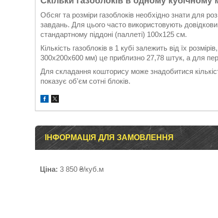
Скільки газоблоків в одному кубічному 
Обсяг та розміри газоблоків необхідно знати для ро
завдань. Для цього часто використовують довідковий
стандартному піддоні (паллеті) 100х125 см.
Кількість газоблоків в 1 кубі залежить від їх розмір
300x200x600 мм) це приблизно 27,78 штук, а для пе
Для складання кошторису може знадобитися кількіст
показує об'єм сотні блоків.
ІНФОРМАЦІЯ ДЛЯ ЗАМОВЛЕННЯ
Ціна:
3 850 ₴/куб.м