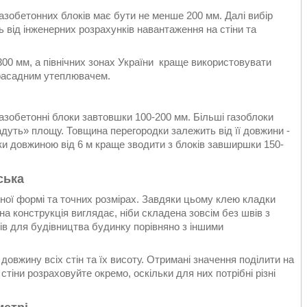
азобетонних блоків має бути не менше 200 мм. Далі вибір
ь від інженерних розрахунків навантаження на стіни та
300 мм, а північних зонах України краще використовувати
 фасадним утеплювачем.
газобетонні блоки завтовшки 100-200 мм. Більші газоблоки
дуть» площу. Товщина перегородки залежить від її довжини -
ки довжиною від 6 м краще зводити з блоків завширшки 150-
ська
івної формі та точних розмірах. Завдяки цьому клею кладки
на конструкція виглядає, ніби складена зовсім без швів з
ів для будівництва будинку порівняно з іншими
 довжину всіх стін та їх висоту. Отримані значення поділити на
 стіни розраховуйте окремо, оскільки для них потрібні різні