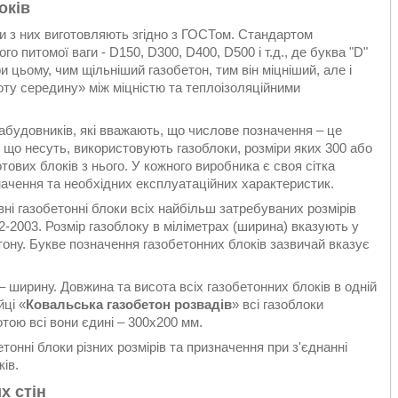
оків
и з них виготовляють згідно з ГОСТом. Стандартом
 питомої ваги - D150, D300, D400, D500 і т.д., де буква "D"
При цьому, чим щільніший газобетон, тим він міцніший, але і
оту середину» між міцністю та теплоізоляційними
абудовників, які вважають, що числове позначення – це
, що несуть, використовують газоблоки, розміри яких 300 або
тових блоків з нього. У кожного виробника є своя сітка
значення та необхідних експлуатаційних характеристик.
ні газобетонні блоки всіх найбільш затребуваних розмірів
-2003. Розмір газоблоку в міліметрах (ширина) вказують у
тону. Букве позначення газобетонних блоків зазвичай вказує
– ширину. Довжина та висота всіх газобетонних блоків в одній
йці «
Ковальська газобетон розвадів
» всі газоблоки
тою всі вони єдині – 300х200 мм.
тонні блоки різних розмірів та призначення при з'єднанні
ів.
х стін