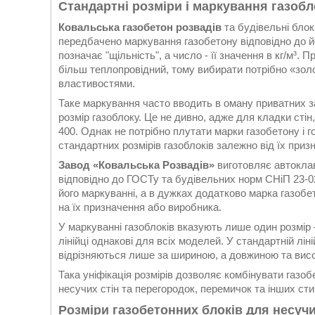
Стандартні розміри і маркування газобл
Ковальська газобетон розвадів
та будівельні блок
передбачено маркування газобетону відповідно до його
позначає "щільність", а число - її значення в кг/м³. 
більш теплопровідний, тому вибирати потрібно «зол
властивостями.
Таке маркування часто вводить в оману приватних з
розмір газоблоку. Це не дивно, адже для кладки стін
400. Однак не потрібно плутати марки газобетону і го
стандартних розмірів газоблоків залежно від їх при
Завод «Ковальська Розвадів»
виготовляє автоклав
відповідно до ГОСТу та будівельних норм СНіП 23-02
його маркуванні, а в дужках додатково марка газобе
на їх призначення або виробника.
У маркуванні газоблоків вказують лише один розмір 
лінійці однакові для всіх моделей. У стандартній ліні
відрізняються лише за шириною, а довжиною та висо
Така уніфікація розмірів дозволяє комбінувати газобе
несучих стін та перегородок, перемичок та інших стик
Розміри газобетонних блоків для несучи