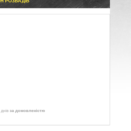
Н РОЗВАДІВ
 днів
за домовленістю