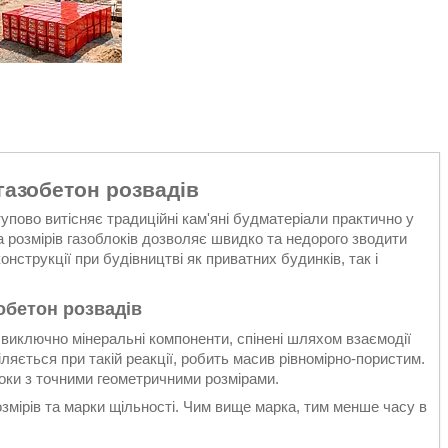
газобетон розвадів
тупово витісняє традиційні кам'яні будматеріали практично у
та розмірів газоблоків дозволяє швидко та недорого зводити
онструкції при будівництві як приватних будинків, так і
обетон розвадів
о виключно мінеральні компоненти, спінені шляхом взаємодії
іляється при такій реакції, робить масив рівномірно-пористим.
локи з точними геометричними розмірами.
озмірів та марки щільності. Чим вище марка, тим менше часу в