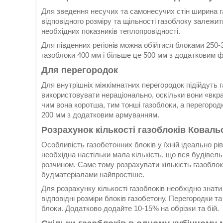
Для зведення несучих та самонесучих стін ширина г
відповідного розміру та щільності газоблоку залежит
необхідних показників теплопровідності.
Для південних регіонів можна обійтися блоками 250-
газоблоки 400 мм і більше це 500 мм з додатковим
Для перегородок
Для внутрішніх міжкімнатних перегородок підійдуть 
використовувати нераціонально, оскільки вони «вкра
чим вона коротша, тим тонші газоблоки, а перегород
200 мм з додатковим армуванням.
Розрахунок кількості газоблоків Коваль
Особливість газобетонних блоків у їхній ідеально р
необхідна настільки мала кількість, що вся будівель
розчином. Саме тому розрахувати кількість газоблок
будматеріалами найпростіше.
Для розрахунку кількості газоблоків необхідно знати
відповідні розміри блоків газобетону. Перегородки та
блоки. Додатково додайте 10-15% на обрізки та бій.