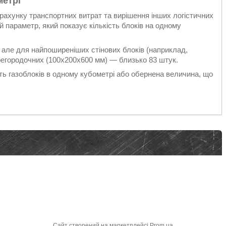
метрі
зрахунку транспортних витрат та вирішення інших логістичних
 параметр, який показує кількість блоків на одному
ів, але для найпоширеніших стінових блоків (наприклад,
регородочних (100x200x600 мм) — близько 83 штук.
ь газоблоків в одному кубометрі або обернена величина, що
Сайт створений на маркетплейсі
Prom.ua