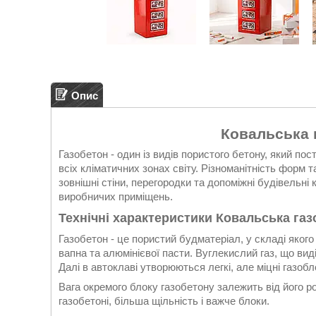
Опис
Ковальська 
Газобетон - один із видів пористого бетону, який пос
всіх кліматичних зонах світу. Різноманітність форм 
зовнішні стіни, перегородки та допоміжні будівельні к
виробничих приміщень.
Технічні характеристики Ковальська газ
Газобетон - це пористий будматеріал, у складі яког
вапна та алюмінієвої пасти. Вуглекислий газ, що вид
Далі в автоклаві утворюються легкі, але міцні газоб
Вага окремого блоку газобетону залежить від його р
газобетоні, більша щільність і важче блоки.