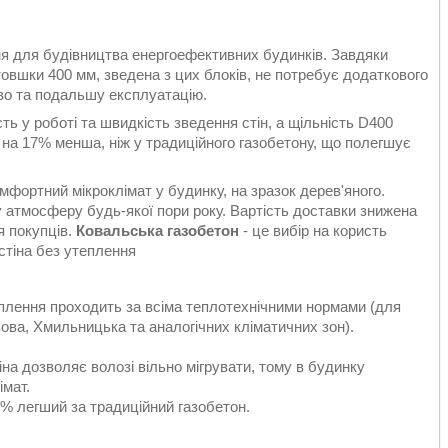
ня для будівництва енергоефективних будинків. Завдяки
овшки 400 мм, зведена з цих блоків, не потребує додаткового
во та подальшу експлуатацію.
ь у роботі та швидкість зведення стін, а щільність D400
 на 17% менша, ніж у традиційного газобетону, що полегшує
мфортний мікроклімат у будинку, на зразок дерев'яного.
 атмосферу будь-якої пори року. Вартість доставки знижена
я покупців.
Ковальська газобетон
- це вибір на користь
 стіна без утеплення
плення проходить за всіма теплотехнічними нормами (для
вова, Хмильницька та аналогічних кліматичних зон).
іна дозволяє волозі вільно мігрувати, тому в будинку
імат.
% легший за традиційний газобетон.