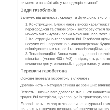
ви можете на сайті або у менеджерів компанії.
Види газоблоків
Залежно від щільності, складу та функціонального пр
Конструкційні. Блоки мають високі характеристи
перегородкові та стінові блоки застосовуються пр
можуть витримувати великі механічні навантаження.
Конструкційно-теплоізоляційні. Газоблоки щіль
несучих стін, переважно в малоповерхових будин
співвідношенням міцності та теплоізоляційних хара
Теплоізоляційні. Блоки мають підвищені теплоіз
щільність (менше 400 кг/м3) не підходять для ств
виключно для утеплення.Для додаткового утепле
Переваги газобетона
Основні переваги газобетону включають:
Довговічність – матеріал стійкий до зовнішніх вплив
Легкість – низька вага дозволяє зменшити навантаже
традиційні матеріали, що спрощує їх транспортуванн
Екологічність – склад включає лише натуральні комп
виділяють токсичних речовин, забезпечуючи високу 