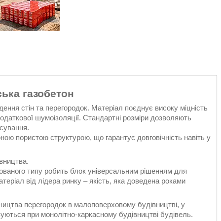
ька газобетон
дення стін та перегородок. Матеріал поєднує високу міцність
додаткової шумоізоляції. Стандартні розміри дозволяють
сування.
рною пористою структурою, що гарантує довговічність навіть у
вництва.
ованого типу робить блок універсальним рішенням для
теріал від лідера ринку – якість, яка доведена роками
ництва перегородок в малоповерховому будівництві, у
вуються при монолітно-каркасному будівництві будівель.