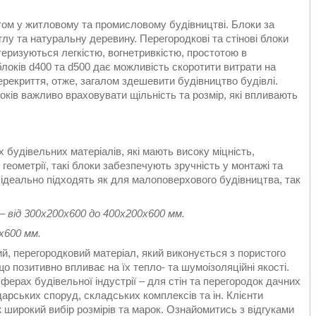
ом у житловому та промисловому будівництві. Блоки за
лу та натуральну деревину. Перегородкові та стінові блоки
теризуються легкістю, вогнетривкістю, простотою в
блоків d400 та d500 дає можливість скоротити витрати на
екриття, отже, загалом здешевити будівництво будівлі.
локів важливо враховувати щільність та розмір, які впливають
 будівельних матеріалів, які мають високу міцність,
й геометрії, такі блоки забезпечують зручність у монтажі та
 ідеально підходять як для малоповерхового будівництва, так
 від 300х200х600 до 400х200х600 мм.
х600 мм.
ий, перегородковий матеріал, який виконується з пористого
о позитивно впливає на їх тепло- та шумоізоляційні якості.
ферах будівельної індустрії – для стін та перегородок дачних
дарських споруд, складських комплексів та ін. Клієнти
ж широкий вибір розмірів та марок. Ознайомитись з відгуками