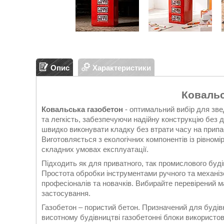
Опис
Характеристики
Ковальс
Ковальська газобетон
- оптимальний вибір для зве
та легкість, забезпечуючи надійну конструкцію без 
швидко виконувати кладку без втрати часу на припа
Виготовляється з екологічних компонентів із рівномі
складних умовах експлуатації.
Підходить як для приватного, так промислового буді
Простота обробки інструментами ручного та механіз
професіоналів та новачків. Вибирайте перевірений ма
застосування.
Газобетон – пористий бетон. Призначений для будів
висотному будівництві газобетонні блоки використо