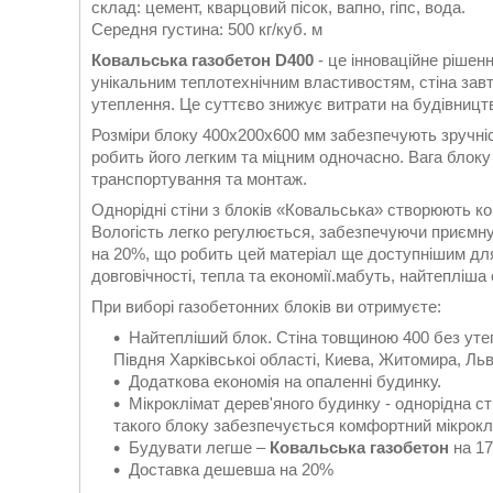
склад: цемент, кварцовий пісок, вапно, гіпс, вода.
Середня густина: 500 кг/куб. м
Ковальська газобетон D400
- це інноваційне рішен
унікальним теплотехнічним властивостям, стіна завт
утеплення. Це суттєво знижує витрати на будівницт
Розміри блоку 400х200х600 мм забезпечують зручніст
робить його легким та міцним одночасно. Вага блоку
транспортування та монтаж.
Однорідні стіни з блоків «Ковальська» створюють ко
Вологість легко регулюється, забезпечуючи приємну
на 20%, що робить цей матеріал ще доступнішим дл
довговічності, тепла та економії.мабуть, найтепліша
При виборі газобетонних блоків ви отримуєте:
Найтепліший блок. Стіна товщиною 400 без уте
Півдня Харківськоі області, Киева, Житомира, Ль
Додаткова економія на опаленні будинку.
Мікроклімат дерев'яного будинку - однорідна ст
такого блоку забезпечується комфортний мікрокл
Будувати легше –
Ковальська газобетон
на 17
Доставка дешевша на 20%