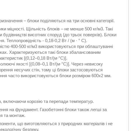
изначення – блоки поділяються на три основні категорії.
ки міцності. Щільність блоків – не менше 500 кг/м3. Такі
и будівництві висотних споруд (до трьох поверхів). Блоки
 Теплопровідність - 0,18-0,2 Вт / (м · ° С).
ністю 400-500 кг/м3 використовуються при облаштуванні
ках. Характеризуються такі блоки збалансованим
ктеристик [(0,12–0,18 Вт/(м·°С)].
олюючі якості [(0,08–0,1 Вт/(м·°С)]. Через невисоку
орення несучих стін, тому ці блоки застосовуються
ння часто використовуються блоки розміром 600х2 мм.
ів, включаючи корозію та перепади температур.
ння на фундамент. Газобетонні блоки також легші за
я та монтаж.
оненти, що виготовляються з природних матеріалів і не
екологічну безпеку.