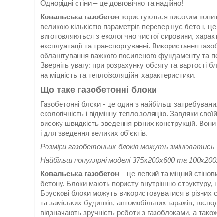
Однорідні стіни – це довговічно та надійно!
Ковальська газобетон
користуються високим попит
великою кількістю параметрів перевершує бетон, цег
виготовляються з екологічно чистої сировини, харак
експлуатації та транспортуванні. Використання газо
облаштування важкого посиленого фундаменту та пер
Зверніть увагу: при розрахунку обсягу та вартості б
на міцність та теплоізоляційні характеристики.
Що таке газобетонні блоки
Газобетонні блоки - це один з найбільш затребуваних
екологічність і відмінну теплоізоляцію. Завдяки свої
високу швидкість зведення різних конструкцій. Вони
і для зведення великих об'єктів.
Розміри газобетонних блоків можуть змінюватись –
Найбільш популярні моделі 375х200х600 та 100х200
Ковальська газобетон
– це легкий та міцний стінов
бетону. Блоки мають пористу внутрішню структуру, щ
Брускові блоки можуть використовуватися в різних с
та заміських будинків, автомобільних гаражів, госпо
відзначають зручність роботи з газоблоками, а тако