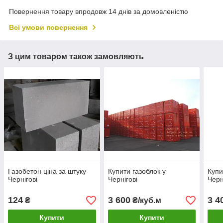
Повернення товару впродовж 14 днів за домовленістю
Всі умови повернення
З цим товаром також замовляють
Газобетон ціна за штуку
Купити газоблок у
Купи
Чернігові
Чернігові
Черн
124
3 600
3 4
₴
₴/куб.м
Купити
Купити