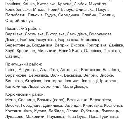
Іванівка, Киїнка, Киселівка, Красне, Любеч, Михайло-
Коцюбинське, Мньов, Новий Білоус, Олишівка, Пакуль,
Полуботки, Пльохів, Рудка, Серединка, Слабин, Смолин,
Старий Білоус.
Ніжинський район:
Вертіївка, Лосинівка, Вікторівка, Леонідівка, Володькова
Дівиця, Бобрик, Безуглівка, Березанка, Березівка,
Берестовець, Богданівка, Веприк, Високе, Григорівка, Данівка,
Зруб, Кропивне, Мильники, Новий Биків, Оленівка, Петрівка,
Савинці.
Прилуцький район:
Івківці, Августівка, Андріївка, Антонівка, Бажанівка, Бакаївка,
Барвінкове, Бережівка, Валки, Васьківці, Веприк, Високе,
Вишнівка, Єгорівка, Івангород, Іваниця, Іванківці, Іржавець,
Калюжинці, Лісові Сорочинці, Мала Дівиця.
Корюківський район:
Мена, Сосниця, Бахмач (село), Величківка, Верхолісся,
Високе, Городище, Данилівка, Заляддя, Кирилівка, Костючки,
Костянтинівка, Кугуки, Лебіддя, Лісове, Лубенець, Луковець,
Лупасове, Маховики, Наумівка, Нова Буда, Нова Гуринівка.