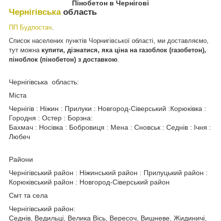
Пінобетон в Чернігові
Чернігівська
область
ПП Будпостач
.
Список населених пунктів Чорнигівської області, ми доставляємо,
тут можна
купити, дізнатися, яка ціна на газоблок (газобетон),
піноблок (пінобетон) з доставкою
.
Чернігівська область:
Міста
Чернігів : Ніжин : Прилуки : Новгород-Сіверський :Корюківка :
Городня : Остер : Борзна:
Бахмач : Носівка : Бобровиця : Мена : Сновськ : Седнів : Ічня :
Любеч
Райони
Чернігівський район : Ніжинський район : Прилуцький район :
Корюківський район : Новгород-Сіверський район
Смт та села
Чернігівський район:
Седнів, Ведильці, Велика Вісь, Вересоч, Вишневе, Жидиничі,