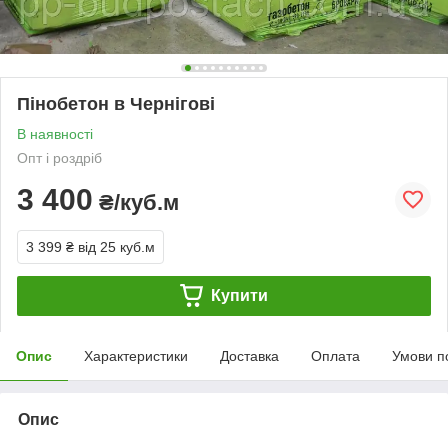
Пінобетон в Чернігові
В наявності
Опт і роздріб
3 400
₴/куб.м
3 399 ₴
від 25 куб.м
Купити
Опис
Характеристики
Доставка
Оплата
Умови п
Опис