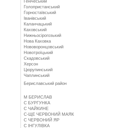
Генічеський
Голопристанський
Горностаївський
Іванівський
Каланчацький
Каховський
Нижньосірогозький
Нова Каховка
Нововоронцовський
Новотроїцький
Скадовський
Херсон
Цюрупинський
Чаплинський
Бериславський район
М БЕРИСЛАВ
С БУРГУНКА
С ЧАЙКИНЕ
С-ЩЕ ЧЕРВОНИЙ МАЯК
С ЧЕРВОНИЙ ЯР
С ІНГУЛІВКА