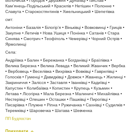
Волочиськ • Городок • Деражня • Дунаївці • Ізяслав •
Кам’янець-Подільський • Красилів • Нетішин • Полонне •
Славута • Старокостянтинів • Хмельницький • Шепетівка
смт:
Антоніни • Базалія • Білогір’я • Віньківці • Вовковинці • Гриців •
Закупне • Летичів • Нова Ушиця • Понінка • Сатанів • Стара
Синява • Смотрич • Теофіполь • Чемерівці • Чорний Острів •
Ярмолинці
Села:
Андріївка • Балин • Бережанка • Богданівці • Браїлівка •
Велика Березна • Велика Левада • Великий Жванчик • Вербка
• Вербовець • Веселівка • Вихрівка • Вовківці • Гаврилівці •
Голосків • Гуменці • Давидківці • Довжок • Жванець • Жилинці •
Закриниччя • Залісся • Заставля • Іванківці • Кадиївці •
Капустин • Колибаївка • Копистин • Крупець • Кузьмин •
Летава • Лісогірка • Мала Березна • Малиничі • Михайлівка •
Нестерівці • Олешин • Осташки • Пашківці • Пирогівці •
Писарівка • Плужне • Ріпна • Ружичанка • Сахнівці • Судилків •
Теремківці • Шаровечка • Шатава • Шевченка
ПП Будпостач
Приховати