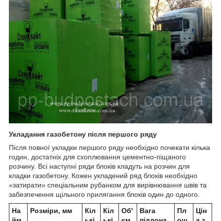
Укладання газобетону після першого ряду
Після повної укладки першого ряду необхідно почекати кілька
годин, достатніх для схоплювання цементно-піщаного
розчину. Всі наступні ряди блоків кладуть на розчин для
кладки газобетону. Кожен укладений ряд блоків необхідно
«затирати» спеціальним рубанком для вирівнювання швів та
забезпечення щільного прилягання блоків один до одного.
На
Розміри, мм
Кіл
Кіл
Об'
Вага
Пл
Цін
йм
ькі
ькі
єм
піддона,
ощ
а з