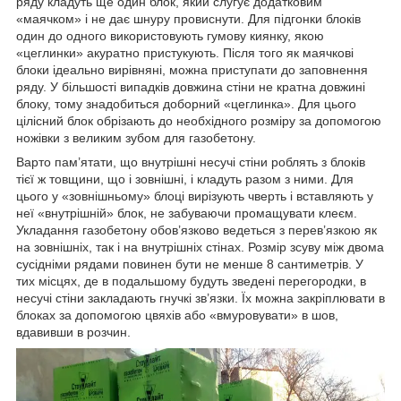
ряду кладуть ще один блок, який слугує додатковим
«маячком» і не дає шнуру провиснути. Для підгонки блоків
один до одного використовують гумову киянку, якою
«цеглинки» акуратно пристукують. Після того як маячкові
блоки ідеально вирівняні, можна приступати до заповнення
ряду. У більшості випадків довжина стіни не кратна довжині
блоку, тому знадобиться доборний «цеглинка». Для цього
цілісний блок обрізають до необхідного розміру за допомогою
ножівки з великим зубом для газобетону.
Варто пам’ятати, що внутрішні несучі стіни роблять з блоків
тієї ж товщини, що і зовнішні, і кладуть разом з ними. Для
цього у «зовнішньому» блоці вирізують чверть і вставляють у
неї «внутрішній» блок, не забуваючи промащувати клеєм.
Укладання газобетону обов’язково ведеться з перев’язкою як
на зовнішніх, так і на внутрішніх стінах. Розмір зсуву між двома
сусідніми рядами повинен бути не менше 8 сантиметрів. У
тих місцях, де в подальшому будуть зведені перегородки, в
несучі стіни закладають гнучкі зв’язки. Їх можна закріплювати в
блоках за допомогою цвяхів або «вмуровувати» в шов,
вдавивши в розчин.