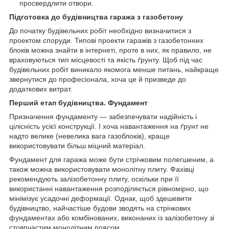
просвердлити отвори.
Підготовка до будівництва гаража з газобетону
До початку будівельних робіт необхідно визначитися з
проектом споруди. Типові проекти гаражів з газобетонних
блоків можна знайти в інтернеті, проте в них, як правило, не
враховуються тип місцевості та якість ґрунту. Щоб під час
будівельних робіт виникало якомога менше питань, найкраще
звернутися до професіонала, хоча це й призведе до
додаткових витрат.
Перший етап будівництва. Фундамент
Призначення фундаменту — забезпечувати надійність і
цілісність усієї конструкції. І хоча навантаження на ґрунт не
надто велике (невелика вага газоблоків), краще
використовувати більш міцний матеріал.
Фундамент для гаража може бути стрічковим полегшеним, а
також можна використовувати монолітну плиту. Фахівці
рекомендують залізобетонну плиту, оскільки при її
використанні навантаження розподіляється рівномірно, що
мінімізує усадочні деформації. Однак, щоб здешевити
будівництво, найчастіше будови зводять на стрічкових
фундаментах або комбінованих, виконаних із залізобетону зі
стовпчастим монолітним поясом.