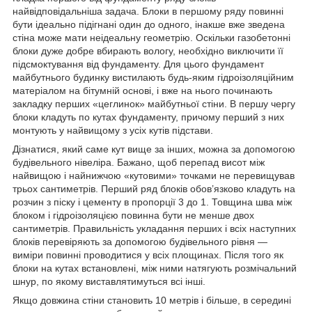
найвідповідальніша задача. Блоки в першому ряду повинні
бути ідеально підігнані один до одного, інакше вже зведена
стіна може мати неідеальну геометрію. Оскільки газобетонні
блоки дуже добре вбирають вологу, необхідно виключити її
підсмоктування від фундаменту. Для цього фундамент
майбутнього будинку вистилають будь-яким гідроізоляційним
матеріалом на бітумній основі, і вже на нього починають
закладку перших «цеглинок» майбутньої стіни. В першу чергу
блоки кладуть по кутах фундаменту, причому перший з них
монтують у найвищому з усіх кутів підстави.
Дізнатися, який саме кут вище за інших, можна за допомогою
будівельного нівеліра. Бажано, щоб перепад висот між
найвищою і найнижчою «кутовими» точками не перевищував
трьох сантиметрів. Перший ряд блоків обов’язково кладуть на
розчин з піску і цементу в пропорції 3 до 1. Товщина шва між
блоком і гідроізоляцією повинна бути не менше двох
сантиметрів. Правильність укладання перших і всіх наступних
блоків перевіряють за допомогою будівельного рівня —
виміри повинні проводитися у всіх площинах. Після того як
блоки на кутах встановлені, між ними натягують розмічальний
шнур, по якому виставлятимуться всі інші.
Якщо довжина стіни становить 10 метрів і більше, в середині