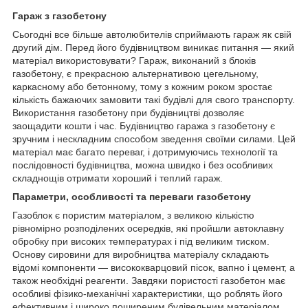
Гараж з газобетону
Сьогодні все більше автолюбителів сприймають гараж як свій
другий дім. Перед його будівництвом виникає питання — який
матеріал використовувати? Гараж, виконаний з блоків
газобетону, є прекрасною альтернативою цегельному,
каркасному або бетонному, тому з кожним роком зростає
кількість бажаючих замовити такі будівлі для свого транспорту.
Використання газобетону при будівництві дозволяє
заощадити кошти і час. Будівництво гаража з газобетону є
зручним і нескладним способом зведення своїми силами. Цей
матеріал має багато переваг, і дотримуючись технології та
послідовності будівництва, можна швидко і без особливих
складнощів отримати хороший і теплий гараж.
Параметри, особливості та переваги газобетону
Газоблок є пористим матеріалом, з великою кількістю
рівномірно розподілених осередків, які пройшли автоклавну
обробку при високих температурах і під великим тиском.
Основу сировини для виробництва матеріалу складають
відомі компоненти — висококварцовий пісок, вапно і цемент, а
також необхідні реагенти. Завдяки пористості газобетон має
особливі фізико-механічні характеристики, що роблять його
ефективним і широко поширеним будівельним матеріалом.