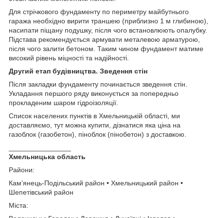
Для стрічкового фундаменту по периметру майбутнього
гаража необхідно вирити траншею (приблизно 1 м глибиною),
насипати піщану подушку, після чого встановлюють опалубку.
Підстава рекомендується армувати металевою арматурою,
після чого залити бетоном. Таким чином фундамент матиме
високий рівень міцності та надійності.
Другий етап будівництва. Зведення стін
Після закладки фундаменту починається зведення стін.
Укладання першого ряду виконується за попередньо
прокладеним шаром гідроізоляції.
Список населених пунктів в Хмельницькій області, ми
доставляємо, тут можна купити, дізнатися яка ціна на
газоблок (газобетон), піноблок (пінобетон) з доставкою.
________________
Хмельницька область
Райони:
Кам’янець-Подільський район • Хмельницький район •
Шепетівський район
Міста: