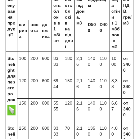
ену
сть
сть
під
кг
а
ПД
ван
бл
бл
дон
стін
В,
ня
окі
окі
а,
и
грн/
про
в в
в
м3
з 1
м3
ши
вис
до
D50
D40
дук
1
на
м3б
рин
ота
вж
0
0
ції
м3/
під
лок
а
ина
шт
дон
ів,
і
м2
Sto
100
200
600
83,
180
2,1
140
110
10,
от
neli
33
6
0
0
00
340
ght
0
для
120
200
600
69,
150
2,1
140
110
8,3
от
пер
44
6
0
0
3
340
его
0
ро
док
150
200
600
55,
120
2,1
140
110
6,6
от
55
6
0
0
7
340
0
Sto
250
200
600
33,
70
2,1
135
110
4,0
от
neli
33
0
0
0
0
340