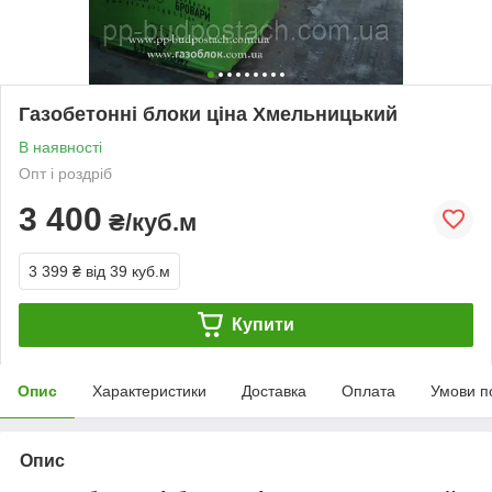
Газобетонні блоки ціна Хмельницький
В наявності
Опт і роздріб
3 400
₴/куб.м
3 399 ₴
від 39 куб.м
Купити
Опис
Характеристики
Доставка
Оплата
Умови п
Опис