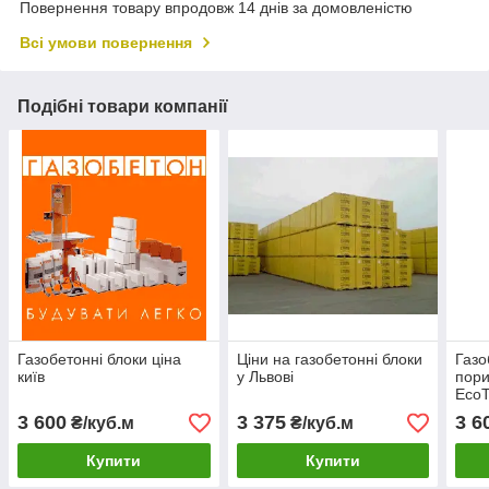
Повернення товару впродовж 14 днів за домовленістю
Всі умови повернення
Подібні товари компанії
Газобетонні блоки ціна
Ціни на газобетонні блоки
Газо
київ
у Львові
пор
EcoT
ціна
3 600
3 375
3 6
₴/куб.м
₴/куб.м
УКРА
Купити
Купити