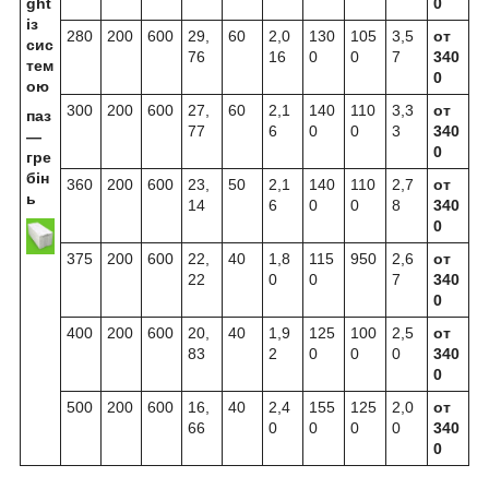
ght
0
із
280
200
600
29,
60
2,0
130
105
3,5
от
сис
76
16
0
0
7
340
тем
0
ою
300
200
600
27,
60
2,1
140
110
3,3
от
паз
77
6
0
0
3
340
—
0
гре
бін
360
200
600
23,
50
2,1
140
110
2,7
от
ь
14
6
0
0
8
340
0
375
200
600
22,
40
1,8
115
950
2,6
от
22
0
0
7
340
0
400
200
600
20,
40
1,9
125
100
2,5
от
83
2
0
0
0
340
0
500
200
600
16,
40
2,4
155
125
2,0
от
66
0
0
0
0
340
0