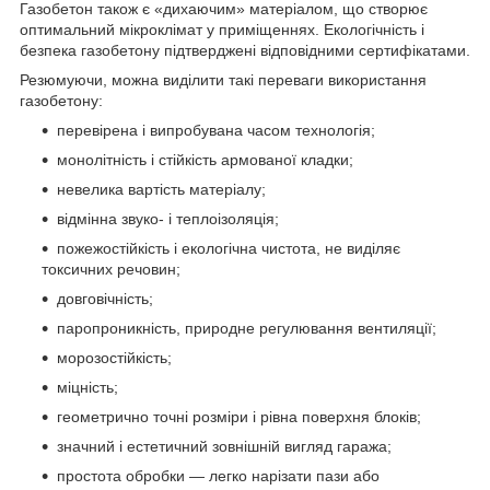
Газобетон також є «дихаючим» матеріалом, що створює
оптимальний мікроклімат у приміщеннях. Екологічність і
безпека газобетону підтверджені відповідними сертифікатами.
Резюмуючи, можна виділити такі переваги використання
газобетону:
перевірена і випробувана часом технологія;
монолітність і стійкість армованої кладки;
невелика вартість матеріалу;
відмінна звуко- і теплоізоляція;
пожежостійкість і екологічна чистота, не виділяє
токсичних речовин;
довговічність;
паропроникність, природне регулювання вентиляції;
морозостійкість;
міцність;
геометрично точні розміри і рівна поверхня блоків;
значний і естетичний зовнішній вигляд гаража;
простота обробки — легко нарізати пази або