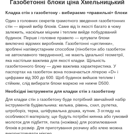
Газобетонні блоки ціна Хмельницький
Кладка стін з газобетону - вибираємо «правильні» блоки
Один з головних секретів грамотного зведення газобетонних
стін — вірний вибір блоків. Саме від їх якості багато в чому
залежить, наскільки міцним і теплим вийде побудований
будинок. Перше і головне правило — купувати блоки
виключно відомих виробників. Газобетонні «цеглинки»,
зроблені напівкустарним способом (пінобетон або газобетон
не автоклавного тверднення), не мають ідеальної геометрії,
яка настільки важлива для якості кладки. Щільність
газобетонного блоку — дуже важлива характеристика. У
паспортах на газобетон вона позначається літерою «D» і
цифрами від 300 до 600. Щоб будинок вийшов теплим і
стійким, слід вибирати блоки маркою не нижче D500.
Необхідні інструменти для кладки стін з газобетону
Для кладки стін з газобетону буде потрібний звичайний набір
інструментів будівельника: кельма, рівень, схил, рулетка,
штроборіз, терка, шліфувальна дошка, кутник. З огляду на
особливості матеріалу, ще будуть потрібні киянка або гумовий
молоток для підбиття, пила (ножівка) для розпилювання
блоків в розмір. Для приготування розчину або клею можна
використовувати міксер.