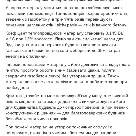
У порах матеріалу міститься повітря, що забезпечує високі
показники теплоізоляції. Теплоізоляційні характеристики стін,
зведених з газобетону, в три-п’ять разів перевищують
показники цегляних стін і вісім разів — стін із важкого бетону.
Коефіцієнт теплопровідності матеріалу становить 0,145 Вт/
м·°С при 12% вологості. Якщо замість силікатної цегли для
будівництва малоповерхових будинків використовувати
газосилікатні блоки, це дозволить зберегти до 35% витрат
енергії на опалення.
Іншими перевагами матеріалу є його довговічність, відсутність
гниття, простота роботи з ним (забивати цвяхи, пиляти і
свердлити газобетон легко) без утворення тріщин. Також
матеріал дозволяє легко нарізати пази та робити отвори при
необхідності.
Крім того, газобетон має невелику об’ємну масу, але високий
рівень міцності на стиск, що дозволяє використовувати його
для будівництва будівель до чотирьох поверхів, а при певних
конструктивних рішеннях — для багатоповерхових будинків
без обмеження числа поверхів.
При пожежі матеріал не утворює токсичних сполук і є
негорючим, екологічно чистим і безпечним для людини.