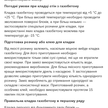
Погодні умови при кладці стін з газобетону
Кладка газобетону проводиться при температурі від +5 °С до
+25 °С. При більш високій температурі необхідно проводити
зволоження поверхні блоків, а при більш низьких —
застосовувати спеціальні розчини для кладки, при
використанні яких кладка газобетону можлива при
температурі до -15 °С.
Підготовка розчину або клею для кладки
Від якості розчину залежить, наскільки міцною вийде кладка
газобетону. Для його приготування необхідно
використовувати тільки свіжі сухі суміші, які ще не втратили
своєї марки. При замісі використовується кількість води,
рекомендоване виробником. Для більш якісного приготування
краще використовувати дриль з насадкою. Її застосування
дозволяє швидко приготувати необхідну кількість однорідного
розчину. Заміс виробляють до отримання однорідної за
складом і консистенції маси. Приготований розчин, а
особливо клей, необхідно використовувати протягом 15
хвилин після приготування.
Правильна кладка газобетону в першому ряду
Кладка першого від фундаменту ряду блоків —