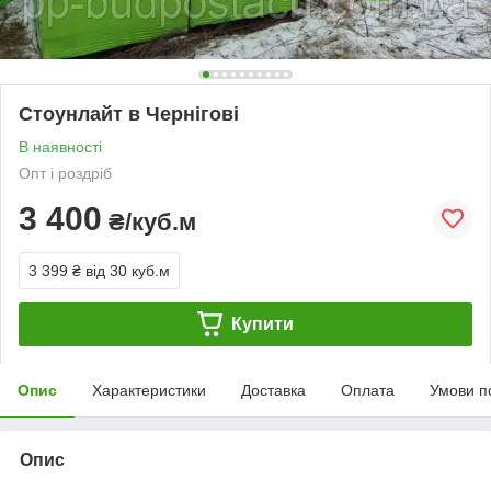
Стоунлайт в Чернігові
В наявності
Опт і роздріб
3 400
₴/куб.м
3 399 ₴
від 30 куб.м
Купити
Опис
Характеристики
Доставка
Оплата
Умови п
Опис