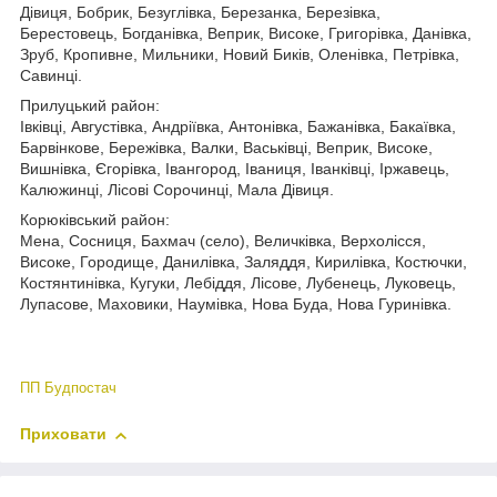
Дівиця, Бобрик, Безуглівка, Березанка, Березівка,
Берестовець, Богданівка, Веприк, Високе, Григорівка, Данівка,
Зруб, Кропивне, Мильники, Новий Биків, Оленівка, Петрівка,
Савинці.
Прилуцький район:
Івківці, Августівка, Андріївка, Антонівка, Бажанівка, Бакаївка,
Барвінкове, Бережівка, Валки, Васьківці, Веприк, Високе,
Вишнівка, Єгорівка, Івангород, Іваниця, Іванківці, Іржавець,
Калюжинці, Лісові Сорочинці, Мала Дівиця.
Корюківський район:
Мена, Сосниця, Бахмач (село), Величківка, Верхолісся,
Високе, Городище, Данилівка, Заляддя, Кирилівка, Костючки,
Костянтинівка, Кугуки, Лебіддя, Лісове, Лубенець, Луковець,
Лупасове, Маховики, Наумівка, Нова Буда, Нова Гуринівка.
ПП Будпостач
Приховати