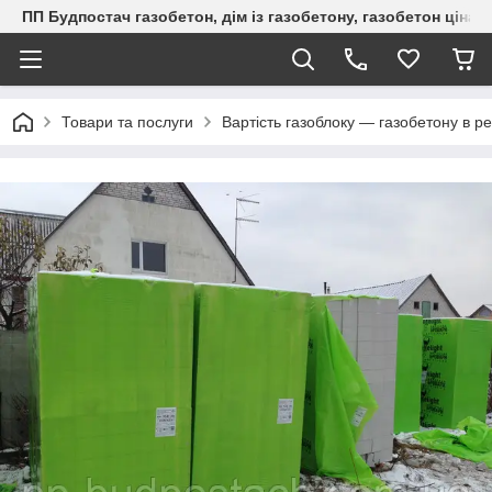
ПП Будпостач газобетон, дім із газобетону, газобетон ціна, 
Товари та послуги
Вартість газоблоку — газобетону в ре