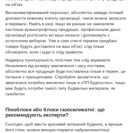
на об'єкт.
Висококваліфікований персонал, абсолютно завжди готовий
допомогти кожному клієнту організації, також можна записати
в переваги. Навіть в разі, якщо ви раніше не замовляли
настільки вузькопрофільну продукцію, професіонали даної
організації роз'яснять всі ваші нюанси і допоможуть з
остаточним вибором. Уже в самі стислі терміни придбані
товари будуть доставлені на ваш об'єкт, слід тільки
обговорити, коли і куди їх слід привезти.
Надмірну пунктуальність логістики теж слід зауважити.
Незалежно від розміру замовлення і часу поставки,
абсолютно вся продукція буде поставлена ​​тільки в термін, це
питання є принциповим. Спробуйте запам'ятати, що
звертатися потрібно виключно лише в «ПП Будпостач», якщо
вам будуть потрібні такого типу будівельні матеріали, як
газобетон.
Піноблоки або блоки газосиликатні: що
рекомендують експерти?
Сьогодні, щоб звести красивий затишний будинок, а вірніше
його стіни, можна використовувати найрізноманітніші