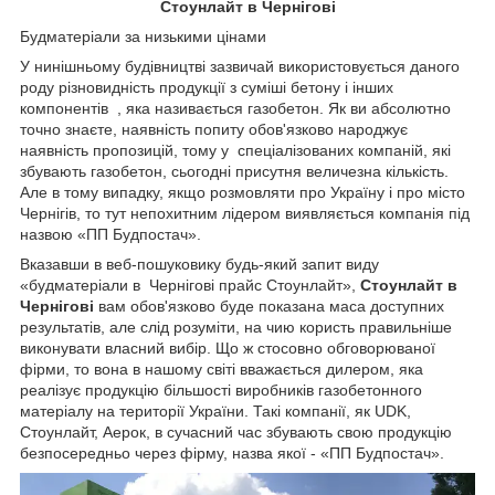
Стоунлайт в Чернігові
Будматеріали за низькими цінами
У нинішньому будівництві зазвичай використовується даного
роду різновидність продукції з суміші бетону і інших
компонентів , яка називається газобетон. Як ви абсолютно
точно знаєте, наявність попиту обов'язково народжує
наявність пропозицій, тому у спеціалізованих компаній, які
збувають газобетон, сьогодні присутня величезна кількість.
Але в тому випадку, якщо розмовляти про Україну і про місто
Чернігів, то тут непохитним лідером виявляється компанія під
назвою «ПП Будпостач».
Вказавши в веб-пошуковику будь-який запит виду
«будматеріали в Чернігові прайс Стоунлайт»,
Стоунлайт в
Чернігові
вам обов'язково буде показана маса доступних
результатів, але слід розуміти, на чию користь правильніше
виконувати власний вибір. Що ж стосовно обговорюваної
фірми, то вона в нашому світі вважається дилером, яка
реалізує продукцію більшості виробників газобетонного
матеріалу на території України. Такі компанії, як UDK,
Стоунлайт, Аерок, в сучасний час збувають свою продукцію
безпосередньо через фірму, назва якої - «ПП Будпостач».