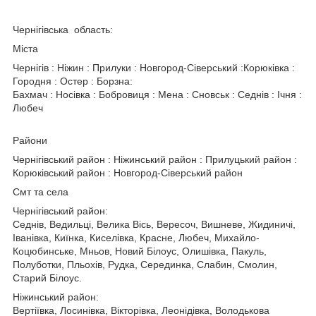
Чернігівська область:
Міста
Чернігів : Ніжин : Прилуки : Новгород-Сіверський :Корюківка :
Городня : Остер : Борзна:
Бахмач : Носівка : Бобровиця : Мена : Сновськ : Седнів : Ічня :
Любеч
Райони
Чернігівський район : Ніжинський район : Прилуцький район :
Корюківський район : Новгород-Сіверський район
Смт та села
Чернігівський район:
Седнів, Ведильці, Велика Вісь, Вересоч, Вишневе, Жидиничі,
Іванівка, Киїнка, Киселівка, Красне, Любеч, Михайло-
Коцюбинське, Мньов, Новий Білоус, Олишівка, Пакуль,
Полуботки, Пльохів, Рудка, Серединка, Слабин, Смолин,
Старий Білоус.
Ніжинський район:
Вертіївка, Лосинівка, Вікторівка, Леонідівка, Володькова