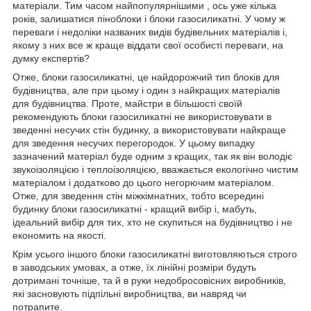
матеріали. Тим часом найпопулярнішими , ось уже кілька
років, залишатися піноблоки і блоки газосиликатні. У чому ж
переваги і недоліки названих видів будівельних матеріалів і,
якому з них все ж краще віддати свої особисті переваги, на
думку експертів?
Отже, блоки газосиликатні, це найдорожчий тип блоків для
будівництва, але при цьому і один з найкращих матеріалів
для будівництва. Проте, майстри в більшості своїй
рекомендують блоки газосиликатні не використовувати в
зведенні несучих стін будинку, а використовувати найкраще
для зведення несучих перегородок. У цьому випадку
зазначений матеріал буде одним з кращих, так як він володіє
звукоізоляцією і теплоізоляцією, вважається екологічно чистим
матеріалом і додатково до цього негорючим матеріалом.
Отже, для зведення стін міжкімнатних, тобто всередині
будинку блоки газосиликатні - кращий вибір і, мабуть,
ідеальний вибір для тих, хто не скупиться на будівництво і не
економить на якості.
Крім усього іншого блоки газосиликатні виготовляються строго
в заводських умовах, а отже, їх лінійні розміри будуть
дотримані точніше, та й в руки недобросовісних виробників,
які засновують підпільні виробництва, ви навряд чи
потрапите.