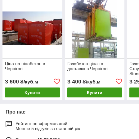
Ціна на пінобетон в
Газобетон ціна та
Газо
Чернігові
доставка в Чернігові
Стоу
Ston
Рівн
3 600
3 400
3 2
₴/куб.м
₴/куб.м
Купити
Купити
Про нас
Рейтинг не сформований
Менше 5 відгуків за останній рік