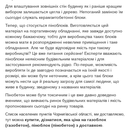
Для влаштування зовнішніх стін будинку як і раніше кращим
вибором залишається цегла і дерево. Непоганий заміною їм
сьогодні служать керамзитобетонні блоки.
Тепер, що стосується піноблоків. Виготовляється цей
матеріал на портативному обладнанні, яке завжди доступно
кожному бажаючому, тобто для виробництва таких блоків
можна мати в розпорядженні невелике приміщення і таке
обладнання. Але чи буде відповідне якість при такому
виробництві? Це вже питання серйозне! Експерти вважають
піноблоки неякісним будівельним матеріалом і для
застосування рекомендують рідко. По-перше, можливість
виробляти їх де завгодно позначається на їхній якості і
розмірі, він може бути неточним, а крім цього такі блоки
можуть нести ще й реальну загрозу для самої людини, що
живе в будинку, зведеному з названих матеріалів.
Пінобетон може бути токсичним і це вже давно доведено
вченими, що вивчають ринок будівельних матеріалів і якість
пропонованих сьогодні на ринку товарів.
Список населених пунктів Чорнигівської області, ми доставляємо,
купити, дізнатися, яка ціна на газоблок
тут можна
(газобетон), піноблок (пінобетон) з доставкою
.