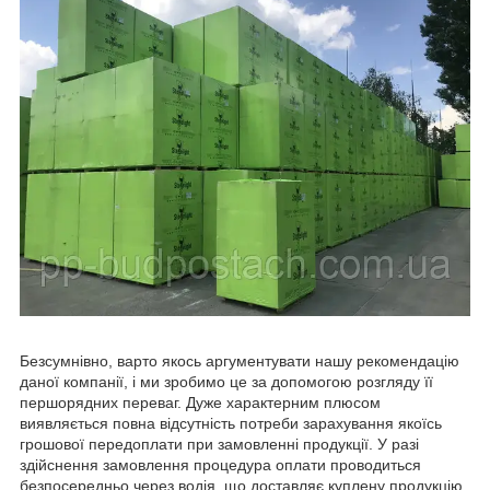
Безсумнівно, варто якось аргументувати нашу рекомендацію
даної компанії, і ми зробимо це за допомогою розгляду її
першорядних переваг. Дуже характерним плюсом
виявляється повна відсутність потреби зарахування якоїсь
грошової передоплати при замовленні продукції. У разі
здійснення замовлення процедура оплати проводиться
безпосередньо через водія, що доставляє куплену продукцію