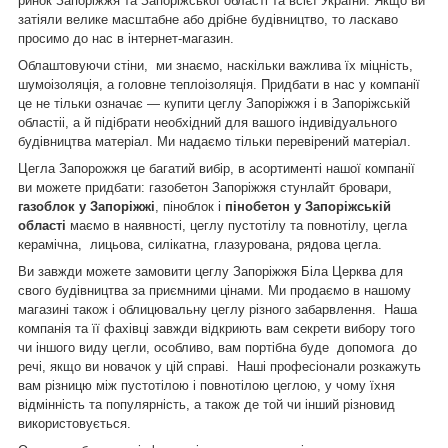
ринок Запоріжжя та Запоріжської області та всієї України. Якщо ви
затіяли велике масштабне або дрібне будівництво, то ласкаво
просимо до нас в інтернет-магазин.
Облаштовуючи стіни, ми знаємо, наскільки важлива їх міцність,
шумоізоляція, а головне теплоізоляція. Придбати в нас у компанії
це не тільки означає — купити цеглу Запоріжжя і в Запоріжській
областіі, а й підібрати необхідний для вашого індивідуального
будівництва матеріал. Ми надаємо тільки перевірений матеріал.
Цегла Запорожжя це багатий вибір, в асортименті нашої компанії
ви можете придбати: газобетон Запоріжжя стунлайт бровари,
газоблок у Запоріжжі
, піноблок і
пінобетон у Запоріжській
області
маємо в наявності, цеглу пустотілу та повнотілу, цегла
керамічна, лицьова, силікатна, глазурована, рядова цегла.
Ви завжди можете замовити цеглу Запоріжжя Біла Церква для
свого будівництва за приємними цінами. Ми продаємо в нашому
магазині також і облицювальну цеглу різного забарвлення. Наша
компанія та її фахівці завжди відкриють вам секрети вибору того
чи іншого виду цегли, особливо, вам портібна буде допомога до
речі, якщо ви новачок у цій справі. Наші професіонали розкажуть
вам різницю між пустотілою і повнотілою цеглою, у чому їхня
відмінність та популярність, а також де той чи інший різновид
використовується.