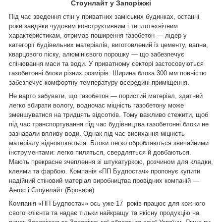
Стоунлайт у Запоріжжі
Під час зведення стін у приватних заміських будинках, останні
роки завдяки чудовим конструктивним і теплотехнічним
характеристикам, отримав поширення газобетон — лідер у
категорії будівельних матеріалів, виготовлений із цементу, вапна,
кварцового піску, алюмінієвого порошку — що забезпечує
спінювання маси та води. У приватному секторі застосовуються
газобетонні блоки різних розмірів. Ширина блока 300 мм повністю
забезпечує комфортну температуру всередині приміщення.
Не варто забувати, що газобетон — пористий матеріал, здатний
легко вбирати вологу, водночас міцність газобетону може
зменшуватися на тридцять відсотків. Тому важливо стежити, щоб
під час транспортування під час будівництва газобетонні блоки не
зазнавали впливу води. Однак під час висихання міцність
матеріалу відновлюється. Блоки легко обробляються звичайними
інструментами: легко пиляться, свердляться й довбаються.
Мають прекрасне зчеплення зі штукатуркою, розчином для кладки,
клеями та фарбою. Компанія «ПП Будпостач» пропонує купити
надійний стіновий матеріал виробництва провідних компаній —
Aeroc і Стоунлайт (Бровари)
Компанія «ПП Будпостач» ось уже 17 років працює для кожного
свого клієнта та надає тільки найкращу та якісну продукцію на