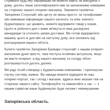
Отримати будь-яку інформацію ви можете навіть не виходячи з
дому, досить лише зателефонувати нам за зазначеними номерами
на сторінках нашого інтернет-магазину. Замовити газобетон
Запоріжжя Стоунлайт або цеглу не менш просто: за телефонами
або вивчивши інформацію нашого каталогу та опис кожного
будматеріалу, що цікавить, можете відправити товар у кошик.
Цього ж робочого дня з вами зв'яжуться наші досвідчені
менеджери та уточнять умови доставки. Ми готові відправляти
машину цього ж дня або на наступну добу, все залежить від
розташування вашого об'єкта.
Купити газобетон Запоріжжя Бровари стоунлайт з нашим інтернет-
магазином дуже просто, така послуга особливо актуальна, якщо
ви маєте інтернет, а від нашого магазину та складу об'єкт
розташовується досить далеко.
Ми раді тісній співпраці з будівельними компаніями і пропонуємо
гнучку систему знижок. Ви завжди можете відвідати як наш
інтернет-портал, так і склад і магазин, адреси яких вказані теж на
сторінках нашого сайту. Телефонуйте та замовляйте у нас — з
нашим сервісом ваше будівництво буде легким і невимушеним.
Запоріжська область.