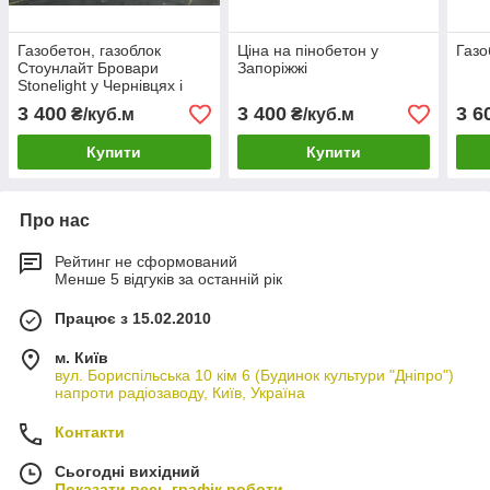
Газобетон, газоблок
Ціна на пінобетон у
Газо
Стоунлайт Бровари
Запоріжжі
Stonelight у Чернівцях і
Чернівецькій обл
3 400
3 400
3 6
₴/куб.м
₴/куб.м
Купити
Купити
Про нас
Рейтинг не сформований
Менше 5 відгуків за останній рік
Працює з 15.02.2010
м. Київ
вул. Бориспільська 10 кім 6 (Будинок культури "Дніпро")
напроти радіозаводу, Київ, Україна
Контакти
Сьогодні вихідний
Показати весь графік роботи