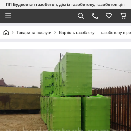
ПП Будпостач газобетон, дім із газобетону, газобетон ціна, 
Товари та послуги
Вартість газоблоку — газобетону в ре