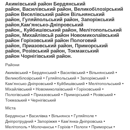
Акимівський район Бердянський
район, Василівський район, Великобілозірський
район Веселівський район Вільнянський
район, Гуляйпольський район, Запоріжський
район,Кам'янсько-Дніпровський
район,, Куйбишівський район, Мелітопольський
район, Михайлівсьй район Новомиколаївський
район Горіховський район Пологовий
район, Приазовський район, Приморський
район, Розівський район, Токмакський
район Чорнігівський район.
Райони
Акимівський • Бердянський • Василівський • Вільнянський •
Великобілозірський • Гуляйпольський • Запоріжський •
Кам'янсько-Дніпровський • Куйбишівський • Мелітопольський •
Міхайлівський • Новомиколаївський • Горіховський •
Пологівський • Приазовський • Приморський • Розівський •
Токмазький • Чернігівський
Міста
Бердянськ • Василівка • Вільнянск • Гуляйполе •
Дніпротрудний • Запоріжжя • Кам'янка-Дніпровська •
Мелітополь • Молочанськ • Горіхів • Пологи • Приморськ •