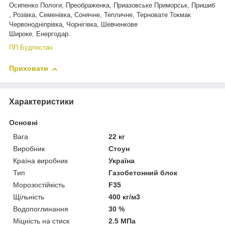
Осипенко Пологи, Преображенка, Приазовське Приморськ, Пришиб
, Розівка, Семенівка, Сонячне, Тепличне, Терновате Токмак
Червонодніпрівка, Чорнігівка, Шевченкове
Широке, Енергодар.
ПП Будпостач
Приховати
Характеристики
Основні
Вага
22 кг
Виробник
Стоун
Країна виробник
Україна
Тип
Газобетонний блок
Морозостійкість
F35
Щільність
400 кг/м3
Водопоглинання
30 %
Міцність на стиск
2.5 МПа