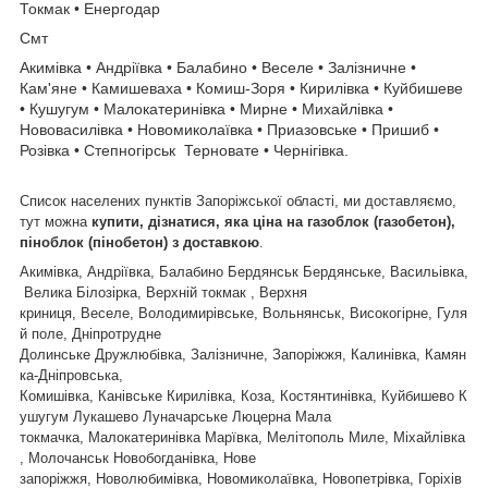
Токмак • Енергодар
Смт
Акимівка • Андріївка • Балабино • Веселе • Залізничне •
Кам'яне • Камишеваха • Комиш-Зоря • Кирилівка • Куйбишеве
• Кушугум • Малокатеринівка • Мирне • Михайлівка •
Нововасилівка • Новомиколаївка • Приазовське • Пришиб •
Розівка • Степногірськ Терновате • Чернігівка.
Список населених пунктів Запоріжської області, ми доставляємо,
тут можна
купити, дізнатися, яка ціна на газоблок (газобетон),
піноблок (пінобетон) з доставкою
.
Акимівка, Андріївка, Балабино Бердянськ Бердянське, Васильівка,
Велика Білозірка, Верхній токмак , Верхня
криниця, Веселе, Володимирівське, Вольнянськ, Високогірне, Гуля
й поле, Дніпротрудне
Долинське Дружлюбівка, Залізничне, Запоріжжя, Калинівка, Камян
ка-Дніпровська,
Комишівка, Канівське Кирилівка, Коза, Костянтинівка, Куйбишево К
ушугум Лукашево Луначарське Люцерна Мала
токмачка, Малокатеринівка Марївка, Мелітополь Миле, Міхайлівка
, Молочанськ Новобогданівка, Нове
запоріжжя, Новолюбимівка, Новомиколаївка, Новопетрівка, Горіхів