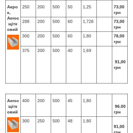
Аеро
250
200
500
50
1,25
73,00
к,
грн
Aeroc
288
200
500
60
1,728
73,00
щітк
грн
овий
300
200
500
60
1,80
78,00
грн
375
200
500
40
1,69
91,00
грн
Aeroc
400
200
500
45
1,80
щітк
96.00
овий
грн
300
250
500
48
1,80
91,00
грн