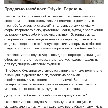
Продаємо газоблоки Обухів, Березань
Газобетон Aeroc являє собою камінь, створений штучним
способом на основі зв'язувальних елементів (цементу, вапна,
гіпсу або їх окремих сумішей) з наповнювачами суміші у
формі кварцового піску, доменних шлаків, відходів збагачення
металевих рудів або їх окремих сумішей. Бетонна суміш,
створена на основі вище названих матеріалів, спінюється
завдяки введенню в неї газоутворювача у формі алюмінієвої
пудри або пасти. З цієї суміші формуються газобетонні блоки.
Газоблок Aeroc обухів Березань добре паропроникний і дає
ефективну тепло- і звукоізоляцію, а отже, чудово підходить
для будівництва житлових будинків.
Піноблоки, будівництво з використанням яких таке популярне
в наші дні, відрізняються від газоблоків деякими
особливостями у виготовленні та структурі. Загалом ці
матеріали мають загальні риси та переваги, як-от легкість,
міцність, пожежостійкість і чудова теплоізоляція.
Де купити піноблоки та газоблоки найкращої якості?
Газоблоки Аерок з обухів Березань купити не так уже й
складно, але під час купівлі дуже важливо вибрати гідну якість