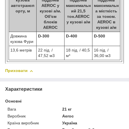
кузова
піддонів
піддонів
піддонів
автотрансп
AEROC у
максимальн
максимальн
орту, м
кузові а/м.
ий 21,5
а місткість
Об'єм
тон.AEROC
за тоном.
блоків
у кузові а/м
AEROC в
AEROC
кузові а/м
Довжина
D-300
D-400
D-500
кузова Фури
13,6 метрів
22 під. /
18 під. / 40,5
16 під. /
47,52 м3
м³
36,00 м3
Приховати
Характеристики
Основні
Вага
21 кг
Виробник
Aeroc
Країна виробник
Україна