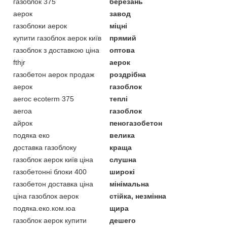
газоблок 375
березань
аерок
завод
газоблоки аерок
міцні
купити газоблок аерок київ
прямий
газоблок з доставкою ціна
оптова
fthjr
аерок
газобетон аерок продаж
роздрібна
аерок
газоблок
aeroc ecoterm 375
теплі
aeroa
газоблок
айрок
пеногазобетон
подяка еко
велика
доставка газоблоку
краща
газоблок аерок київ ціна
слушна
газобетонні блоки 400
широкі
газобетон доставка ціна
мінімальна
ціна газоблок аерок
стійка, незмінна
подяка.еко.ком.юа
щира
газоблок аерок купити
дешего