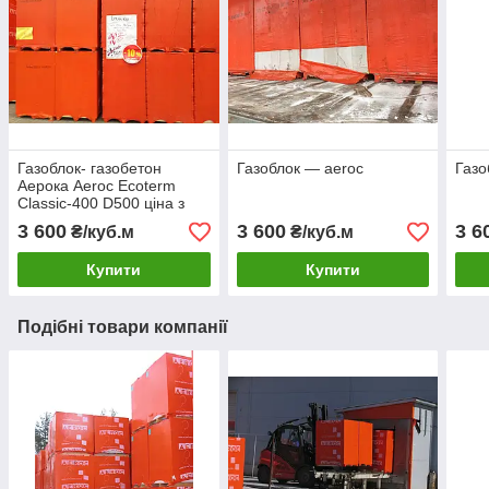
Газоблок- газобетон
Газоблок — aeroc
Газо
Аерока Aeroc Ecoterm
Classic-400 D500 ціна з
доставкою
3 600
3 600
3 6
₴/куб.м
₴/куб.м
Купити
Купити
Подібні товари компанії