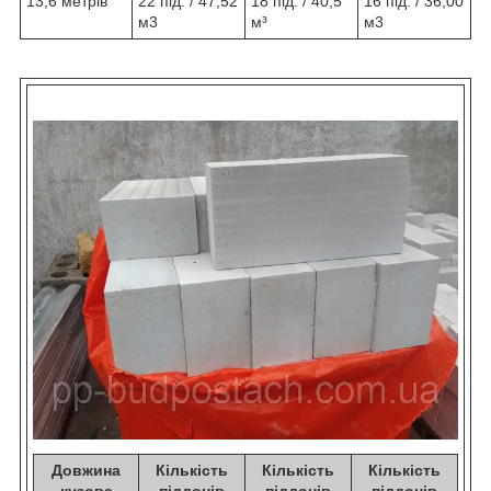
13,6 метрів
22 під. / 47,52
18 під. / 40,5
16 під. / 36,00
м3
м³
м3
Довжина
Кількість
Кількість
Кількість