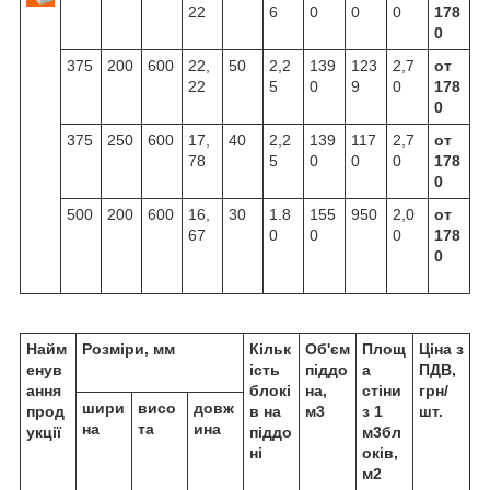
22
6
0
0
0
178
0
375
200
600
22,
50
2,2
139
123
2,7
от
22
5
0
9
0
178
0
375
250
600
17,
40
2,2
139
117
2,7
от
78
5
0
0
0
178
0
500
200
600
16,
30
1.8
155
950
2,0
от
67
0
0
0
178
0
Найм
Розміри, мм
Кільк
Об'єм
Площ
Ціна з
енув
ість
піддо
а
ПДВ,
ання
блокі
на,
стіни
грн/
шири
висо
довж
прод
в на
м3
з 1
шт.
на
та
ина
укції
піддо
м3бл
ні
оків,
м2