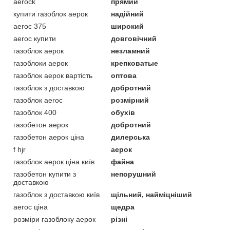
aerock
прямий
купити газоблок аерок
надійний
aeroc 375
широкий
aeroc купити
довговічний
газоблок аерок
незламний
газоблоки аерок
крепковатые
газоблок аерок вартість
оптова
газоблок з доставкою
добротний
газоблок aeroc
розмірний
газоблок 400
обухів
газобетон аерок
добротний
газобетон аерок ціна
дилерська
f hjr
аерок
газоблок аерок ціна київ
файна
газобетон купити з
непорушний
доставкою
газоблок з доставкою київ
щільний, найміцніший
aeroc ціна
щедра
розміри газоблоку аерок
різні