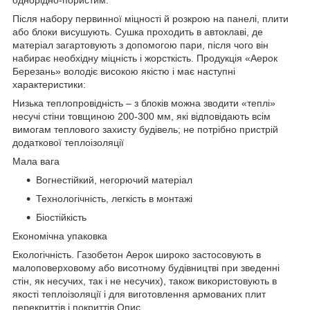
Після набору первинної міцності й розкрою на панелі, плити
або блоки висушують. Сушка проходить в автоклаві, де
матеріал загартовують з допомогою пари, після чого він
набирає необхідну міцність і жорсткість. Продукція «Аерок
Березань» володіє високою якістю і має наступні
характеристики:
Низька теплопровідність – з блоків можна зводити «теплі»
несучі стіни товщиною 200-300 мм, які відповідають всім
вимогам теплового захисту будівель; не потрібно пристрій
додаткової теплоізоляції
Мала вага
Вогнестійкий, негорючий матеріал
Технологічність, легкість в монтажі
Біостійкість
Економічна упаковка
Екологічність. Газобетон Аерок широко застосовують в
малоповерховому або висотному будівництві при зведенні
стін, як несучих, так і не несучих), також використовують в
якості теплоізоляції і для виготовлення армованих плит
перекриттів і покриттів Опис