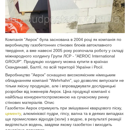
Компанія "Аерок" була заснована в 2004 році як компанія по
виробництву газобетонних стінових блоків автоклавного
твердіння, а вже навесні 2005 року розпочала роботу у складі
міжнародного холдингу Групи ЛСР - "AEROC International
GROUP". Продукцію холдингу можна купити в країнах
Скандинавії, Балтії, по всій території України і Росії.
Виробництво "Аерок" оснащено високоякісним німецьким
обладнанням компанії "Wehrhahn", що дозволяє випускати не
тільки якісну продукцію, але і впроваджувати дослідницькі
розробки від інженерів Аерок. Ціна продукції компанії є
найбільш конкурентоспроможною на сучасному ринку
стінових матеріалів. Опис
Газобетон Аерок отримують при змішуванні кварцового піску,
цементу
, алюмінієвої пудри, гіпсу, вапна та в деяких випадках
ще промислових відходів (золи) з водою, в результаті реакції
виділяється водень, завдяки якому газобетон і виходить
однорідно-пористим.