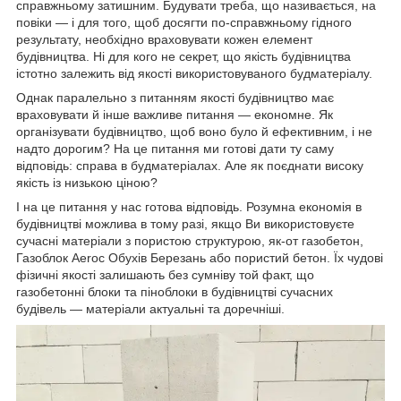
справжньому затишним. Будувати треба, що називається, на
повіки — і для того, щоб досягти по-справжньому гідного
результату, необхідно враховувати кожен елемент
будівництва. Ні для кого не секрет, що якість будівництва
істотно залежить від якості використовуваного будматеріалу.
Однак паралельно з питанням якості будівництво має
враховувати й інше важливе питання — економне. Як
організувати будівництво, щоб воно було й ефективним, і не
надто дорогим? На це питання ми готові дати ту саму
відповідь: справа в будматеріалах. Але як поєднати високу
якість із низькою ціною?
І на це питання у нас готова відповідь. Розумна економія в
будівництві можлива в тому разі, якщо Ви використовуєте
сучасні матеріали з пористою структурою, як-от газобетон,
Газоблок Aeroc Обухів Березань або пористий бетон. Їх чудові
фізичні якості залишають без сумніву той факт, що
газобетонні блоки та піноблоки в будівництві сучасних
будівель — матеріали актуальні та доречніші.