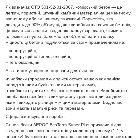
Як визначає СТО 501-52-01-2007, комірський бетон — це
легкий, пористий, штучний кам'яний матеріал на цементному,
вапняному або змішаному зв'язувачі. Пористість, яка
доходить до 90% об'єму під час виробництва сечових бетонів,
формується завдяки введенню пароутворювачів, якими є
алюмінієва пудра. Залежно від об'ємної ваги та класу
міцності, ці бетони поділяються за своїм призначенням на:
– конструкційні;
– конструкційно-теплоізоляційні;
– теплоізоляційні.
А за типом утворення пор вони діляться на:
-піноблоки (продаж яких здійснюється нашою компанією
поряд з іншими будівельними матеріалами);
-газоблоки (купити які Ви також можете в нас). Виробництво
піноблоків і газоблоків використовує різні методи, завдяки
яким і виходить різниця між цими матеріалами. Водночас
вони мають загальні риси та переваги.
Сфера застосування виробів
Стінові блоки AEROC EcoTerm Super Plus призначені для
зведення зовнішніх несних стін у малоповерховому (1-1,5
поверху) будівництві, а також для заповнення самонесних стін