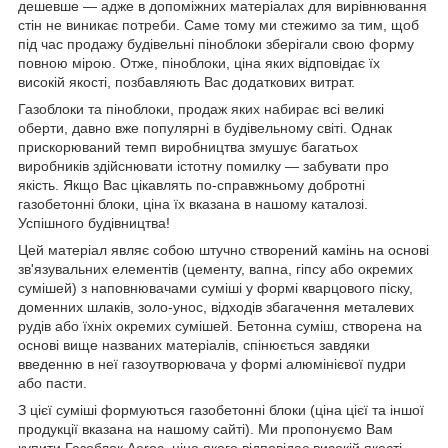
дешевше — адже в допоміжних матеріалах для вирівнювання
стін не виникає потреби. Саме тому ми стежимо за тим, щоб
під час продажу будівельні піноблоки зберігали свою форму
повною мірою. Отже, піноблоки, ціна яких відповідає їх
високій якості, позбавляють Вас додаткових витрат.
Газоблоки та піноблоки, продаж яких набирає всі великі
оберти, давно вже популярні в будівельному світі. Однак
прискорюваний темп виробництва змушує багатьох
виробників здійснювати істотну помилку — забувати про
якість. Якщо Вас цікавлять по-справжньому добротні
газобетонні блоки, ціна їх вказана в нашому каталозі.
Успішного будівництва!
Цей матеріал являє собою штучно створений камінь на основі
зв'язувальних елементів (цементу, вапна, гіпсу або окремих
сумішей) з наповнювачами суміші у формі кварцового піску,
доменних шлаків, золо-унос, відходів збагачення металевих
рудів або їхніх окремих сумішей. Бетонна суміш, створена на
основі вище названих матеріалів, спінюється завдяки
введенню в неї газоутворювача у формі алюмінієвої пудри
або пасти.
З цієї суміші формуються газобетонні блоки (ціна цієї та іншої
продукції вказана на нашому сайті). Ми пропонуємо Вам