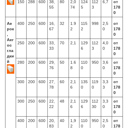
150
288
600
38,
80
2,0
124
112
6,7
от
55
74
5
3
178
0
Ае
400
250
600
16,
32
1.9
115
998
2,5
от
рок
67
2
2
0
178
,
0
Aer
250
200
600
33,
70
2,1
129
112
4,0
от
oc
33
6
3
0
178
гла
0
дки
й
280
200
600
29,
50
1.6
110
950
3,6
от
76
8
0
0
178
0
300
200
600
27,
60
2,1
135
119
3,3
от
78
6
0
0
3
178
0
300
250
600
22,
48
2,1
129
112
3,3
от
22
6
6
30
0
178
0
400
200
600
20,
40
1,9
110
950
2,5
от
83
2
0
0
178