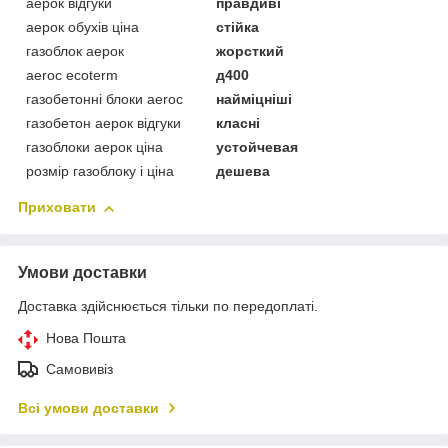
аерок відгуки
правдиві
аерок обухів ціна
стійка
газоблок аерок
жорсткий
aeroc ecoterm
д400
газобетонні блоки aeroc
найміцніші
газобетон аерок відгуки
класні
газоблоки аерок ціна
устойчевая
розмір газоблоку і ціна
дешева
Приховати
Умови доставки
Доставка здійснюється тільки по передоплаті.
Нова Пошта
Самовивіз
Всі умови доставки