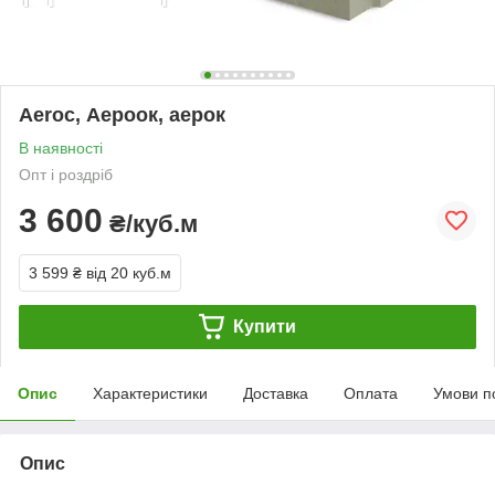
Aeroc, Аероок, аерок
В наявності
Опт і роздріб
3 600
₴/куб.м
3 599 ₴
від 20 куб.м
Купити
Опис
Характеристики
Доставка
Оплата
Умови п
Опис