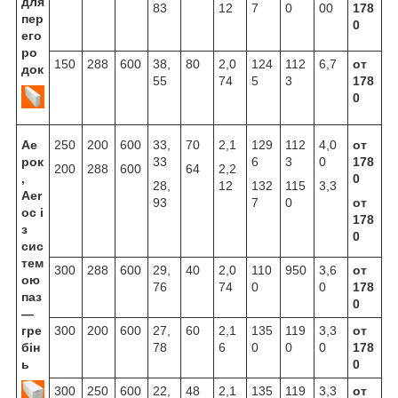
для
83
12
7
0
00
178
пер
0
его
ро
150
288
600
38,
80
2,0
124
112
6,7
от
док
55
74
5
3
178
0
Ае
250
200
600
33,
70
2,1
129
112
4,0
от
рок
33
6
3
0
178
200
288
600
64
2,2
,
0
28,
12
132
115
3,3
Aer
93
7
0
от
oc
і
178
з
0
сис
тем
300
288
600
29,
40
2,0
110
950
3,6
от
ою
76
74
0
0
178
паз
0
—
гре
300
200
600
27,
60
2,1
135
119
3,3
от
бін
78
6
0
0
0
178
ь
0
300
250
600
22,
48
2,1
135
119
3,3
от