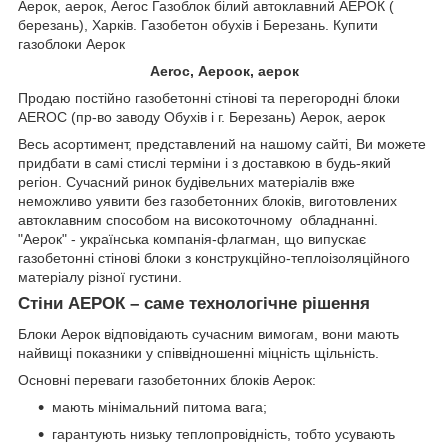
Аерок, аерок, Aeroc Газоблок білий автоклавний АЕРОК (
березань), Харків. Газобетон обухів і Березань. Купити
газоблоки Аерок
Aeroc, Аероок, аерок
Продаю постійно газобетонні стінові та перегородні блоки
AEROC (пр-во заводу Обухів і г. Березань) Аерок, аерок
Весь асортимент, представлений на нашому сайті, Ви можете
придбати в самі стислі терміни і з доставкою в будь-який
регіон. Сучасний ринок будівельних матеріалів вже
неможливо уявити без газобетонних блоків, виготовлених
автоклавним способом на високоточному обладнанні.
"Аерок" - українська компанія-флагман, що випускає
газобетонні стінові блоки з конструкційно-теплоізоляційного
матеріалу різної густини.
Стіни АЕРОК – саме технологічне рішення
Блоки Аерок відповідають сучасним вимогам, вони мають
найвищі показники у співвідношенні міцність щільність.
Основні переваги газобетонних блоків Аерок:
мають мінімальний питома вага;
гарантують низьку теплопровідність, тобто усувають