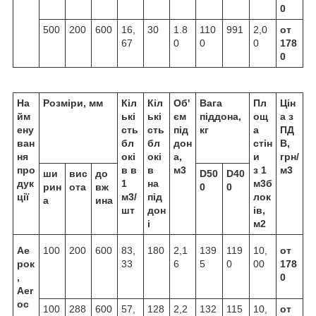
0
500
200
600
16,
30
1.8
110
991
2,0
от
67
0
0
0
178
0
На
Розміри, мм
Кіл
Кіл
Об'
Вага
Пл
Цін
йм
ькі
ькі
єм
піддона,
ощ
а з
ену
сть
сть
під
кг
а
ПД
ван
бл
бл
дон
стін
В,
ня
окі
окі
а,
и
грн/
про
в в
в
м3
з 1
м3
ши
вис
до
D50
D40
дук
1
на
м3б
рин
ота
вж
0
0
ції
м3/
під
лок
а
ина
шт
дон
ів,
і
м2
Ае
100
200
600
83,
180
2,1
139
119
10,
от
рок
33
6
5
0
00
178
,
0
Aer
oc
100
288
600
57,
128
2,2
132
115
10,
от