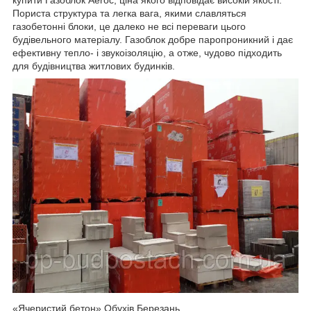
купити Газоблок Aeroc, ціна якого відповідає високій якості.
Пориста структура та легка вага, якими славляться
газобетонні блоки, це далеко не всі переваги цього
будівельного матеріалу. Газоблок добре паропроникний і дає
ефективну тепло- і звукоізоляцію, а отже, чудово підходить
для будівництва житлових будинків.
«Ячеристий бетон» Обухів Березань