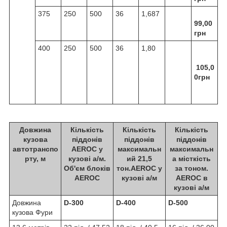
375
250
500
36
1,687
99,00
грн
400
250
500
36
1,80
105,0
0грн
Довжина
Кількість
Кількість
Кількість
кузова
піддонів
піддонів
піддонів
автотранспо
AEROC у
максимальн
максимальн
рту, м
кузові а/м.
ий 21,5
а місткість
Об'єм блоків
тон.AEROC у
за тоном.
AEROC
кузові а/м
AEROC в
кузові а/м
Довжина
D-300
D-400
D-500
кузова Фури