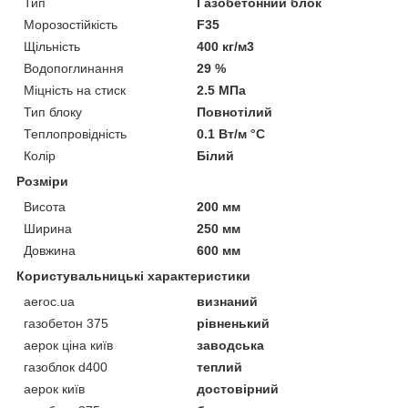
Тип
Газобетонний блок
Морозостійкість
F35
Щільність
400 кг/м3
Водопоглинання
29 %
Міцність на стиск
2.5 МПа
Тип блоку
Повнотілий
Теплопровідність
0.1 Вт/м °С
Колір
Білий
Розміри
Висота
200 мм
Ширина
250 мм
Довжина
600 мм
Користувальницькі характеристики
aeroc.ua
визнаний
газобетон 375
рівненький
аерок ціна київ
заводська
газоблок d400
теплий
аерок київ
достовірний