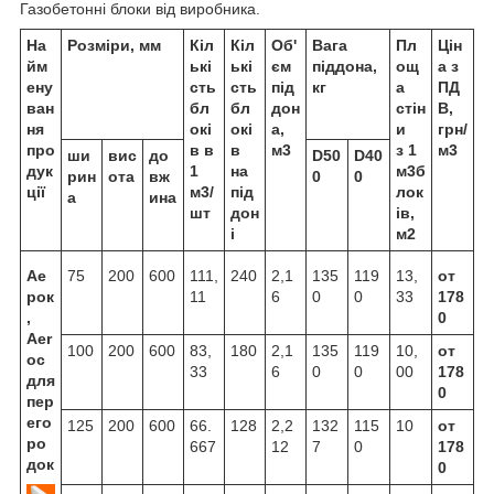
Газобетонні блоки від виробника.
На
Розміри, мм
Кіл
Кіл
Об'
Вага
Пл
Цін
йм
ькі
ькі
єм
піддона,
ощ
а з
ену
сть
сть
під
кг
а
ПД
ван
бл
бл
дон
стін
В,
ня
окі
окі
а,
и
грн/
про
в в
в
м3
з 1
м3
ши
вис
до
D50
D40
дук
1
на
м3б
рин
ота
вж
0
0
ції
м3/
під
лок
а
ина
шт
дон
ів,
і
м2
Ае
75
200
600
111,
240
2,1
135
119
13,
от
рок
11
6
0
0
33
178
,
0
Aer
100
200
600
83,
180
2,1
135
119
10,
от
oc
33
6
0
0
00
178
для
0
пер
его
125
200
600
66.
128
2,2
132
115
10
от
ро
667
12
7
0
178
док
0