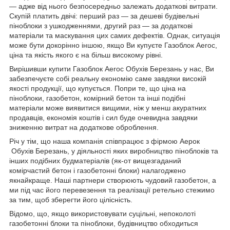
— адже від нього безпосередньо залежать додаткові витрати.
Скупій платить двічі: перший раз — за дешеві будівельні
піноблоки з ушкодженнями, другий раз — за додаткові
матеріали та маскування цих самих дефектів. Однак, ситуація
може бути докорінно іншою, якщо Ви купуєте Газоблок Aeroc,
ціна та якість якого є на більш високому рівні.
Вирішивши купити Газоблок Aeroc Обухів Березань у нас, Ви
забезпечуєте собі реальну економію саме завдяки високій
якості продукції, що купується. Попри те, що ціна на
піноблоки, газобетон, комірний бетон та інші подібні
матеріали може виявитися вищими, ніж у менш акуратних
продавців, економія коштів і сил буде очевидна завдяки
зниженню витрат на додаткове оброблення.
Річ у тім, що наша компанія співпрацює з фірмою Аерок
Обухів Березань, у діяльності яких виробництво піноблоків та
інших подібних будматеріалів (як-от вищезгаданий
комірчастий бетон і газобетонні блоки) налагоджено
якнайкраще. Наші партнери створюють чудовий газобетон, а
ми під час його перевезення та реалізації ретельно стежимо
за тим, щоб зберегти його цілісність.
Відомо, що, якщо використовувати суцільні, непоколоті
газобетонні блоки та піноблоки, будівництво обходиться