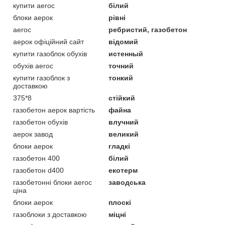
купити aeroc
білий
блоки аерок
рівні
aeroc
ребристий, газобетон
аерок офіційний сайт
відомий
купити газоблок обухів
истенный
обухів aeroc
точний
купити газоблок з
тонкий
доставкою
375*8
стійкий
газобетон аерок вартість
файна
газобетон обухів
влучний
аерок завод
великий
блоки аерок
гладкі
газобетон 400
білий
газобетон d400
екотерм
газобетонні блоки aeroc
заводська
ціна
блоки аерок
плоскі
газоблоки з доставкою
міцні