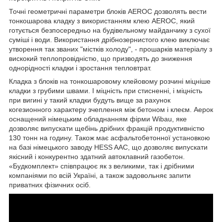
Точні геометричні параметри блоків AEROC дозволять вести
тонкошарова кладку з використанням клею AEROC, який
готується безпосередньо на будівельному майданчику з сухої
суміші і води. Використання дрібнозернистого клею виключає
утворення так званих "містків холоду", - прошарків матеріалу з
вискокий теплопровідністю, що призводять до зниження
однорідності кладки і зростання тепловтрат.
Кладка з блоків на тонкошаровому клейовому розчині міцніше
кладки з грубими швами. І міцність при стисненні, і міцність
при вигині у такий кладки будуть вище за рахунок
когезионного характеру зчеплення між бетоном і клеєм. Аерок
оснащений німецьким обладнанням фірми Wibau, яке
дозволяє випускати щебінь дрібних фракцій продуктивністю
130 тонн на годину. Також має асфальтобетонної установкою
на базі німецького заводу HESS AAC, що дозволяє випускати
якісний і конкурентно здатний автоклавний газобетон.
«Будкомплект» співпрацює як з великими, так і дрібними
компаніями по всій Україні, а також задовольняє запити
приватних фізичних осіб.