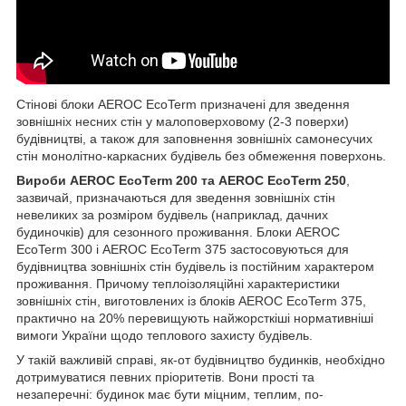
Стінові блоки AEROC EcoTerm призначені для зведення
зовнішніх несних стін у малоповерховому (2-3 поверхи)
будівництві, а також для заповнення зовнішніх самонесучих
стін монолітно-каркасних будівель без обмеження поверхонь.
Вироби AEROC EcoTerm 200 та AEROC EcoTerm 250
,
зазвичай, призначаються для зведення зовнішніх стін
невеликих за розміром будівель (наприклад, дачних
будиночків) для сезонного проживання. Блоки AEROC
EcoTerm 300 і AEROC EcoTerm 375 застосовуються для
будівництва зовнішніх стін будівель із постійним характером
проживання. Причому теплоізоляційні характеристики
зовнішніх стін, виготовлених із блоків AEROC EcoTerm 375,
практично на 20% перевищують найжорсткіші нормативніші
вимоги України щодо теплового захисту будівель.
У такій важливій справі, як-от будівництво будинків, необхідно
дотримуватися певних пріоритетів. Вони прості та
незаперечні: будинок має бути міцним, теплим, по-