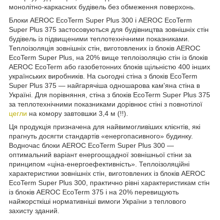
монолітно-каркасних будівель без обмеження поверхонь.
Блоки AEROC EcoTerm Super Plus 300
і AEROC EcoTerm
Super Plus 375 застосовуються для будівництва зовнішніх стін
будівель із підвищеними теплотехнічними показниками.
Теплоізоляція зовнішніх стін, виготовлених із блоків AEROC
EcoTerm Super Plus, на 20% вище теплоізоляцію стін із блоків
AEROC EcoTerm або газобетонних блоків щільністю 400 інших
українських виробників. На сьогодні стіна з блоків EcoTerm
Super Plus 375 — найгарячіша одношарова кам'яна стіна в
Україні. Для порівняння, стіна з блоків EcoTerm Super Plus 375
за теплотехнічними показниками дорівнює стіні з повнотілої
цегли
на комору завтовшки 3,4 м (!!).
Ця продукція призначена для найвимогливіших клієнтів, які
прагнуть досягти стандартів «енергопасивного» будинку.
Водночас блоки AEROC EcoTerm Super Plus 300 —
оптимальний варіант енергоощадної зовнішньої стіни за
принципом «ціна-енергоефективність». Теплоізоляційні
характеристики зовнішніх стін, виготовлених із блоків AEROC
EcoTerm Super Plus 300, практично рівні характеристикам стін
із блоків AEROC EcoTerm 375 і на 20% перевищують
найжорсткіші нормативніші вимоги України з теплового
захисту зданий.