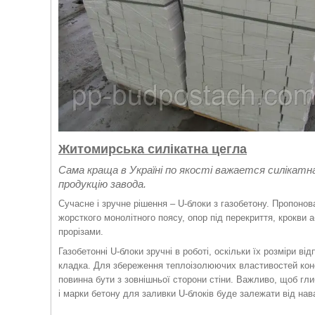
Житомирська силікатна цегла
Сама краща в Україні по якості важается силікатн
продукцію завода.
Сучасне і зручне рішення – U-блоки з газобетону. Пропоно
жорсткого монолітного поясу, опор під перекриття, крокви 
прорізами.
Газобетонні U-блоки зручні в роботі, оскільки їх розміри в
кладка. Для збереження теплоізолюючих властивостей конст
повинна бути з зовнішньої сторони стіни. Важливо, щоб гл
і марки бетону для заливки U-блоків буде залежати від на