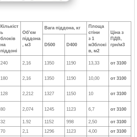
Кількіст
Площа
Вага піддона, кг
ь
Об'єм
стіни
Ціна з
блоків
піддона
з 1
ПДВ,
на
, м3
D500
D400
м3блокі
грн/м3
піддоні
в, м2
240
2,16
1350
1190
13,33
от 3100
180
2,16
1350
1190
10,00
от 3100
128
2,212
1327
1150
10
от 3100
80
2,074
1245
1123
6,7
от 3100
32
1.92
1152
998
2,50
от 3100
70
2,1
1296
1123
4,00
от 3100