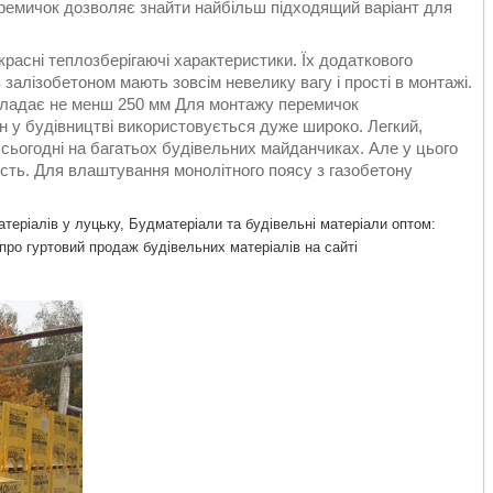
еремичок дозволяє знайти найбільш підходящий варіант для
красні теплозберігаючі характеристики. Їх додаткового
з залізобетоном мають зовсім невелику вагу і прості в монтажі.
кладає не менш 250 мм Для монтажу перемичок
н у будівництві використовується дуже широко. Легкий,
сьогодні на багатьох будівельних майданчиках. Але у цього
ість. Для влаштування монолітного поясу з газобетону
теріалів у луцьку, Будматеріали та будівельні матеріали оптом:
 про гуртовий продаж будівельних матеріалів на сайті