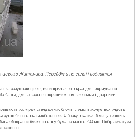
а цегла з Житомира. Перейдіть по силці і подивітся
вані за розумною ціною, вони призначені якраз для формування
або балки, для створення перемичок над віконними і дверними
ідповідають розмірам стандартних блоків, з яких виконується рядова
рукції бічна стіна газобетонного U-блоку, яка має більшу товщину,
ибина обпирання блоку на стіну була не менше 200 мм. Вибір арматури
вантаження.