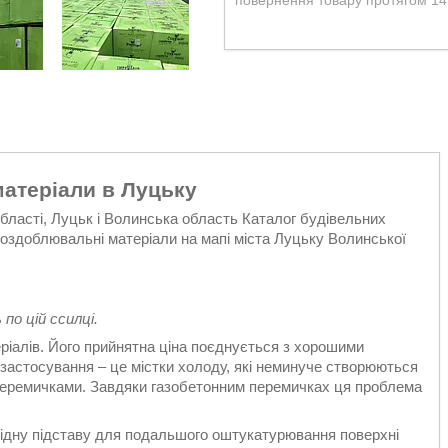
повернення товару протягом 14
матеріали в Луцьку
області, Луцьк і Волинська область Каталог будівельних
та оздоблювальні матеріали на мапі міста Луцьку Волинської
по цій ссилці.
ріалів. Його прийнятна ціна поєднується з хорошими
застосування – це містки холоду, які неминуче створюються
перемичками. Завдяки газобетонним перемичках ця проблема
ідну підставу для подальшого оштукатурювання поверхні