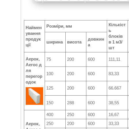
Кількіст
Розміри, мм
Наймен
ь
ування
блоків
продук
довжин
ширина
висота
в 1 м3/
ції
а
шт
Аерок,
75
200
600
111,11
Aeroc
д
ля
100
200
600
83,33
перегор
одок
125
200
600
66.667
150
288
600
38,55
400
250
600
16,67
250
200
600
33,33
Аерок,