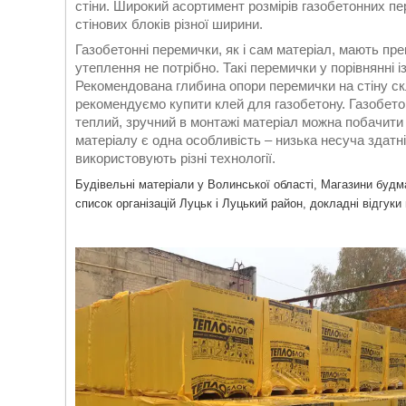
стіни. Широкий асортимент розмірів газобетонних п
стінових блоків різної ширини.
Газобетонні перемички, як і сам матеріал, мають пре
утеплення не потрібно. Такі перемички у порівнянні і
Рекомендована глибина опори перемички на стіну с
рекомендуємо купити клей для газобетону. Газобето
теплий, зручний в монтажі матеріал можна побачити 
матеріалу є одна особливість – низька несуча здатн
використовують різні технології.
Будівельні матеріали у Волинської області, Магазини будма
список організацій Луцьк і Луцький район, докладні відгуки