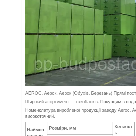
AEROC, Аерок, Аерок (Обухів, Березань) Прямі поста
Широкий асортимент — газоблоків. Покупцям в подар
Номенклатура виробленої продукції заводу Aeroc, Ае
високоточний.
Кількіст
Розміри, мм
Наймен
ь
ування