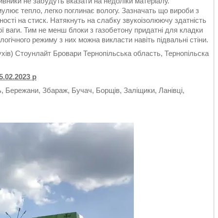
ивники не забудуть вказати на недоліки матеріалу.
мулює тепло, легко поглинає вологу. Зазначать що вироби з
цності на стиск. Натякнуть на слабку звукоізолюючу здатність
ої ваги. Тим не менш блоки з газобетону придатні для кладки
логічного режиму з них можна викласти навіть підвальні стіни.
хів) Стоунлайт Бровари Тернопільська область, Тернопільска
.02.2023 р
ь, Бережани, Збараж, Бучач, Борщів, Заліщики, Ланівці,