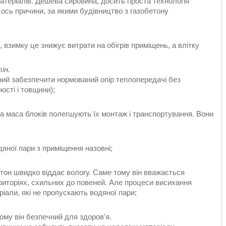
атеріалів. Дешева сировина, досить проста технологія
 ось причини, за якими будівництво з газобетону
 взимку це знижує витрати на обігрів приміщень, а влітку
ін.
тний забезпечити нормований опір теплопередачі без
ості і товщини);
ика маса блоків полегшують їх монтаж і транспортування. Вони
яної пари з приміщення назовні;
тон швидко віддає вологу. Саме тому він вважається
риторіях, схильних до повеней. Але процеси висихання
іали, які не пропускають водяної пари;
ому він безпечний для здоров'я.