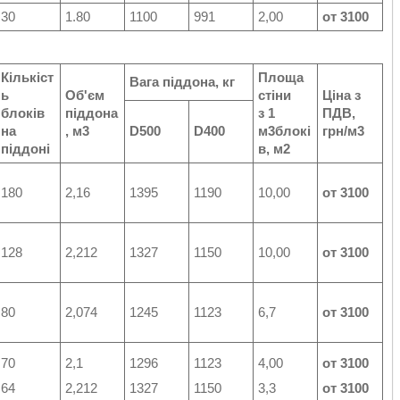
30
1.80
1100
991
2,00
от 3100
Кількіст
Площа
Вага піддона, кг
ь
Об'єм
стіни
Ціна з
блоків
піддона
з 1
ПДВ,
на
, м3
D500
D400
м3блокі
грн/м3
піддоні
в, м2
180
2,16
1395
1190
10,00
от 3100
128
2,212
1327
1150
10,00
от 3100
80
2,074
1245
1123
6,7
от 3100
70
2,1
1296
1123
4,00
от 3100
64
2,212
1327
1150
3,3
от 3100