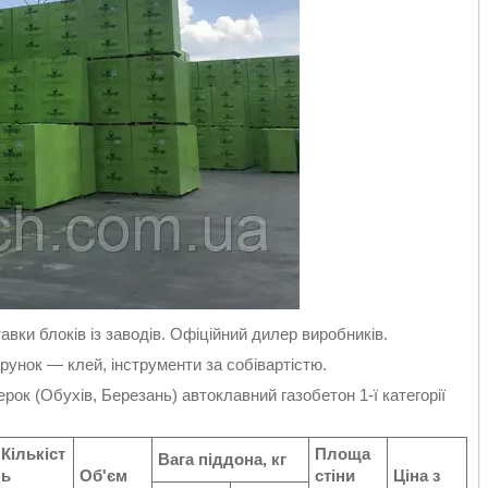
вки блоків із заводів. Офіційний дилер виробників.
унок — клей, інструменти за собівартістю.
рок (Обухів, Березань) автоклавний газобетон 1-ї категорії
Кількіст
Площа
Вага піддона, кг
ь
Об'єм
стіни
Ціна з