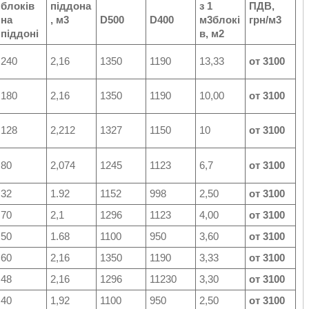
блоків
піддона
з 1
ПДВ,
на
, м3
D500
D400
м3блокі
грн/м3
піддоні
в, м2
240
2,16
1350
1190
13,33
от 3100
180
2,16
1350
1190
10,00
от 3100
128
2,212
1327
1150
10
от 3100
80
2,074
1245
1123
6,7
от 3100
32
1.92
1152
998
2,50
от 3100
70
2,1
1296
1123
4,00
от 3100
50
1.68
1100
950
3,60
от 3100
60
2,16
1350
1190
3,33
от 3100
48
2,16
1296
11230
3,30
от 3100
40
1,92
1100
950
2,50
от 3100