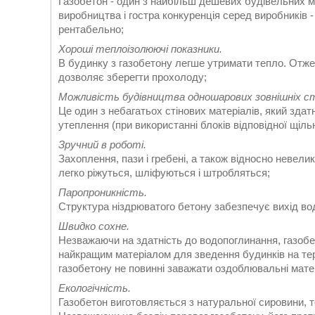
Газобетон - один з найбільш дешевих будівельних м
виробництва і гостра конкуренція серед виробників -
рентабельно;
Хороші теплоізолюючі показники.
В будинку з газобетону легше утримати тепло. Отже,
дозволяє зберегти прохолоду;
Можливість будівництва одношарових зовнішніх ст
Це один з небагатьох стінових матеріалів, який зда
утеплення (при використанні блоків відповідної щільн
Зручний в роботі.
Захоплення, пази і гребені, а також відносно невел
легко ріжуться, шліфуються і штробляться;
Паропроникність.
Структура ніздрюватого бетону забезпечує вихід вод
Швидко сохне.
Незважаючи на здатність до водопоглинання, газобе
найкращим матеріалом для зведення будинків на те
газобетону не повинні заважати оздоблювальні матер
Екологічність.
Газобетон виготовляється з натуральної сировини, т