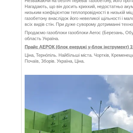
Незважаючи на безліч переваг газобетону, його прот
Нагадають, що він досить крихкий, недостатньо аку
низьким коефіцієнтом теплопровідності в низькій мі
газобетону внаслідок його невеликої щільності і мал
всіх видів стін. При дуже суворому дотриманні техно
Продаємо газоблоки газоблоки Aeroc (Березань, Обу
область Україна.
Прайс АЕРОК (блок енерджі у-блок інструмент) 15
Ціна, Терно́піль. Найбільші міста. Чортків, Кременец
Почаїв, Зборів. Україна, Ціна.