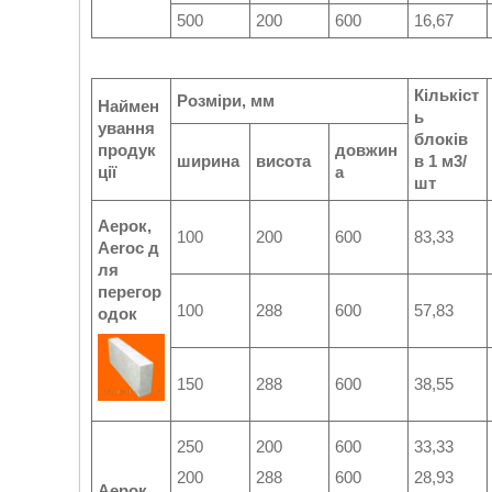
500
200
600
16,67
Кількіст
Розміри, мм
Наймен
ь
ування
блоків
продук
довжин
ширина
висота
в 1 м3/
ції
а
шт
Аерок,
100
200
600
83,33
Aeroc
д
ля
перегор
100
288
600
57,83
одок
150
288
600
38,55
250
200
600
33,33
200
288
600
28,93
Аерок,