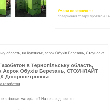
повернення товару протягом 14
ську область, на Купянськ, аерок Обухів Березань, Стоунлайт
 Газобетон в Тернопільську область,
ок Аерок Обухів Березань, СТОУНЛАЙТ
К Дніпропетровськ
на газобетон
их стінових матеріалів? На те є ряд причин: