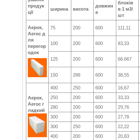
блоків
продук
довжин
ширина
висота
в 1 м3/
ції
а
шт
Аерок,
75
200
600
111,11
Aeroc
д
ля
100
200
600
83,33
перегор
одок
125
200
600
66.667
150
288
600
38,55
400
250
600
16,67
250
200
600
33,33
Аерок,
Aeroc
г
280
200
600
29,76
ладкий
300
200
600
27,78
300
250
600
22,22
400
200
600
20,83