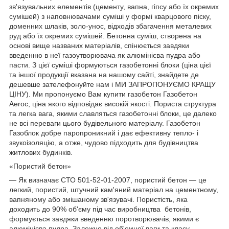
зв'язувальних елементів (цементу, вапна, гіпсу або їх окремих
сумішей) з наповнювачами суміші у формі кварцового піску,
доменних шлаків, золо-унос, відходів збагачення металевих
руд або їх окремих сумішей. Бетонна суміш, створена на
основі вище названих матеріалів, спінюється завдяки
введенню в неї газоутворювача як алюмінієва пудра або
пасти. З цієї суміші формуються газобетонні блоки (ціна цієї
та іншої продукції вказана на нашому сайті, знайдете де
дешевше зателефонуйте нам і МИ ЗАПРОПОНУЄМО КРАЩУ
ЦІНУ). Ми пропонуємо Вам купити газобетон Газобетон
Aeroc, ціна якого відповідає високій якості. Пориста структура
та легка вага, якими славляться газобетонні блоки, це далеко
не всі переваги цього будівельного матеріалу. Газобетон
Газоблок добре паропроникний і дає ефективну тепло- і
звукоізоляцію, а отже, чудово підходить для будівництва
житлових будинків.
«Пористий бетон»
— Як визначає СТО 501-52-01-2007, пористий бетон — це
легкий, пористий, штучний кам'яний матеріал на цементному,
вапняному або змішаному зв'язувачі. Пористість, яка
доходить до 90% об'єму під час виробництва бетонів,
формується завдяки введенню поротворювачів, якими є
алюмінієва пудра. Залежно від об'ємної ваги та класу