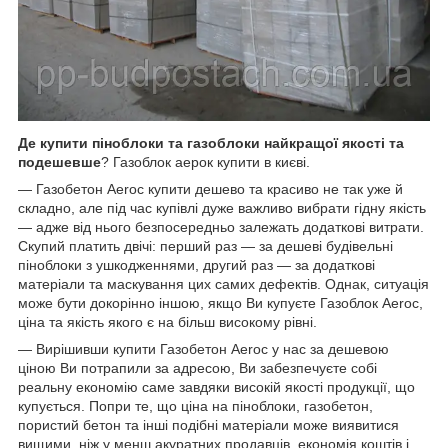
Де купити піноблоки та газоблоки найкращої якості та
подешевше
? Газоблок аерок купити в києві.
— Газобетон Aeroc купити дешево та красиво не так уже й
складно, але під час купівлі дуже важливо вибрати гідну якість
— адже від нього безпосередньо залежать додаткові витрати.
Скупий платить двічі: перший раз — за дешеві будівельні
піноблоки з ушкодженнями, другий раз — за додаткові
матеріали та маскування цих самих дефектів. Однак, ситуація
може бути докорінно іншою, якщо Ви купуєте Газоблок Aeroc,
ціна та якість якого є на більш високому рівні.
— Вирішивши купити Газобетон Aeroc у нас за дешевою
ціною Ви потрапили за адресою, Ви забезпечуєте собі
реальну економію саме завдяки високій якості продукції, що
купується. Попри те, що ціна на піноблоки, газобетон,
пористий бетон та інші подібні матеріали може виявитися
вищими, ніж у менш акуратних продавців, економія коштів і