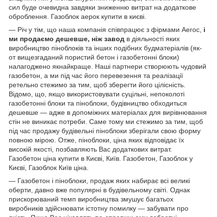
сил буде очевидна завдяки зниженню витрат на додаткове
оброблення. Газоблок аерок купити в києві.
— Річ у тім, що наша компанія співпрацює з фірмами Aeroc,
і
ми продаємо дешевше, ніж завод
в діяльності яких
виробництво піноблоків та інших подібних будматеріалів (як-
от вищезгаданий пористий бетон і газобетонні блоки)
налагоджено якнайкраще. Наші партнери створюють чудовий
газобетон, а ми під час його перевезення та реалізації
ретельно стежимо за тим, щоб зберегти його цілісність.
Відомо, що, якщо використовувати суцільні, непоколоті
газобетонні блоки та піноблоки, будівництво обходиться
дешевше — адже в допоміжних матеріалах для вирівнювання
стін не виникає потреби. Саме тому ми стежимо за тим, щоб
під час продажу будівельні піноблоки зберігали свою форму
повною мірою. Отже, піноблоки, ціна яких відповідає їх
високій якості, позбавляють Вас додаткових витрат.
Газобетон ціна купити в Києві, Київ. Газобетон, Газоблок у
Києві, Газоблок Київ ціна.
— Газобетон і піноблоки, продаж яких набирає всі великі
оберти, давно вже популярні в будівельному світі. Однак
прискорюваний темп виробництва змушує багатьох
виробників здійснювати істотну помилку — забувати про