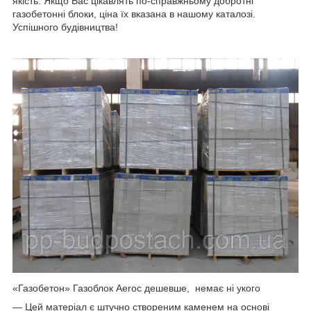
якість. Якщо Вас цікавлять по-справжньому добротні
газобетонні блоки, ціна їх вказана в нашому каталозі.
Успішного будівництва!
«Газобетон» Газоблок Aeroc дешевше, немає ні укого
— Цей матеріал є штучно створеним каменем на основі