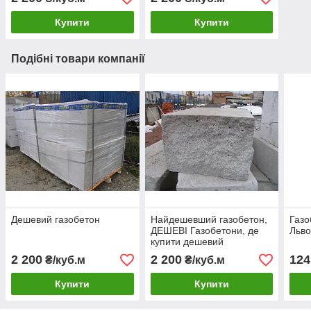
Купити
Купити
Подібні товари компанії
Дешевий газобетон
Найдешевший газобетон,
Газо
ДЕШЕВІ Газобетони, де
Льво
купити дешевий
газобетон?
2 200
2 200
124
₴/куб.м
₴/куб.м
Купити
Купити