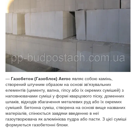
—
Газобетон (Газоблок) Aeroc
являє собою камінь,
створений штучним образом на основі зв'язувальних
елементів (цементу, вапна, гіпсу або їх окремих сумішей) з
наповнювачами суміші у формі кварцового піску, доменних
шлаків, відходів збагачення металевих руд або їх окремих
сумішей. Бетонна суміш, створена на основі вище названих
матеріалів, спінюється завдяки введенню в неї
газоутворювача як алюмінієва пудра або пасти. З цієї суміші
формуються газобетонні блоки.