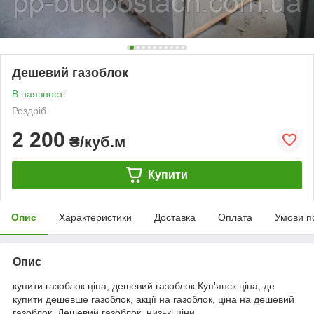
Дешевий газоблок
В наявності
Роздріб
2 200
₴/куб.м
Купити
Опис
Характеристики
Доставка
Оплата
Умови п
Опис
купити газоблок ціна, дешевий газоблок Куп'янск ціна, де
купити дешевше газоблок, акції на газоблок, ціна на дешевий
газоблок, Дешевий газоблок, низькі ціни