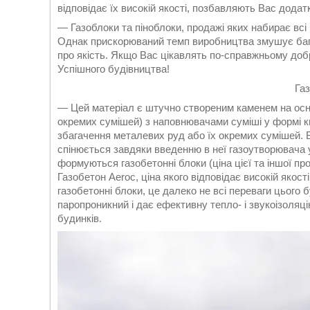
відповідає їх високій якості, позбавляють Вас додат
— Газоблоки та піноблоки, продажі яких набирає всі 
Однак прискорюваний темп виробництва змушує бага
про якість. Якщо Вас цікавлять по-справжньому добро
Успішного будівництва!
Га
— Цей матеріал є штучно створеним каменем на основ
окремих сумішей) з наповнювачами суміші у формі кв
збагачення металевих руд або їх окремих сумішей. Б
спінюється завдяки введенню в неї газоутворювача у
формуються газобетонні блоки (ціна цієї та іншої п
Газобетон Aeroc, ціна якого відповідає високій якост
газобетонні блоки, це далеко не всі переваги цього 
паропроникний і дає ефективну тепло- і звукоізоляц
будинків.