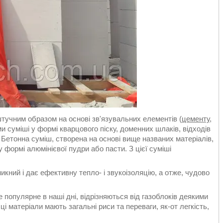
тучним образом на основі зв'язувальних елементів (
цементу
,
и суміші у формі кварцового піску, доменних шлаків, відходів
Бетонна суміш, створена на основі вище названих матеріалів,
 формі алюмінієвої пудри або пасти. З цієї суміші
кний і дає ефективну тепло- і звукоізоляцію, а отже, чудово
 популярне в наші дні, відрізняються від газоблоків деякими
і матеріали мають загальні риси та переваги, як-от легкість,