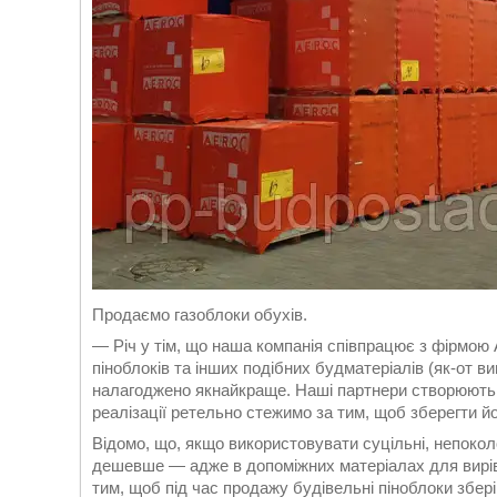
Продаємо газоблоки обухів.
— Річ у тім, що наша компанія співпрацює з фірмою 
піноблоків та інших подібних будматеріалів (як-от в
налагоджено якнайкраще. Наші партнери створюють ч
реалізації ретельно стежимо за тим, щоб зберегти йог
Відомо, що, якщо використовувати суцільні, непокол
дешевше — адже в допоміжних матеріалах для вирів
тим, щоб під час продажу будівельні піноблоки збер