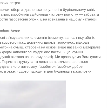
кових витрат.
великі оберти, давно вже популярні в будівельному світі.
тьох виробників здійснювати істотну помилку — забувати
тні газобетонні блоки, ціна їх вказана в нашому каталозі.
зоблок Aeroc
і зв'язувальних елементів (цементу, вапна, гіпсу або їх
арцового піску, доменних шлаків, золо-унос, відходів
етонна суміш, створена на основі вище названих матеріалів,
 формі алюмінієвої пудри або пасти. З цієї суміші
родукції вказана на нашому сайті). Ми пропонуємо Вам купити
і. Пориста структура та легка вага, якими славляться
будівельного матеріалу. Газобетон Газоблок добре
ію, а отже, чудово підходить для будівництва житлових