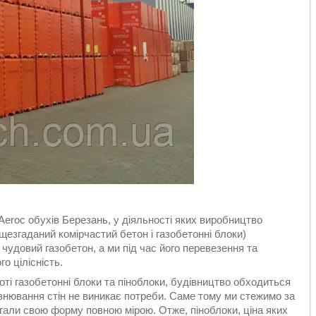
Aeroc обухів Березань, у діяльності яких виробництво
ищезгаданий комірчастий бетон і газобетонні блоки)
удовий газобетон, а ми під час його перевезення та
о цілісність.
оті газобетонні блоки та піноблоки, будівництво обходиться
нювання стін не виникає потреби. Саме тому ми стежимо за
ігали свою форму повною мірою. Отже, піноблоки, ціна яких