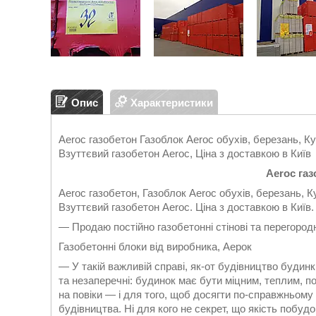
Опис
Характеристики
Aeroc газобетон Газоблок Aeroc обухів, березань, К
Взуттєвий газобетон Aeroc, Ціна з доставкою в Київ
Aeroc га
Aeroc газобетон, Газоблок Aeroc обухів, березань, К
Взуттєвий газобетон Aeroc. Ціна з доставкою в Київ.
— Продаю постійно газобетонні стінові та перегород
Газобетонні блоки від виробника, Аерок
— У такій важливій справі, як-от будівництво будинк
та незаперечні: будинок має бути міцним, теплим, 
на повіки — і для того, щоб досягти по-справжньому
будівництва. Ні для кого не секрет, що якість побуд