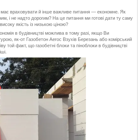
 має враховувати й інше важливе питання — економне. Як
им, і не надто дорогим? На це питання ми готові дати ту саму
високу якість із низькою ціною?
кономія в будівництві можлива в тому разі, якщо Ви
урою, як-от Газобетон Aeroc Взухів Березань або комірський
іву той факт, що газобетні блоки та піноблоки в будівництві
ші.