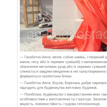
— Газобетон Aeroc являє собою камінь, створений ш
вапна, гіпсу або їх окремих сумішей) з наповнювачам
збагачення металевих рунд або їх окремих сумішей. 
спінюється завдяки введенню в неї газоутворювача у
формуються газобетонні блоки.
— Газобетон Aeroc Взухів, Березань добре паропрони
підходить для будівництва житлових будинків.
— Піноблоки, будівництво з використанням яких таке
особливостями у виготовленні та структурі. Загалом ц
міцність, пожежостійкість і чудова теплоізоляція.