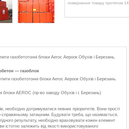
повернення товару протягом 14
упити газобетотонні блоки Aeroc Аероок Обухів і Березань.
зобетон — газоблок
упити газобетотонні блоки Aeroc Аероок Обухів і Березань.
ні блоки AEROC (пр-во заводу Обухів і г. Березань)
ів, необхідно дотримуватися певних пріоритетів. Вони прості
по-справжньому затишним. Будувати треба, що називається,
 гідного результату, необхідно враховувати кожен елемент
ови істотно залежить від якості використовуваного