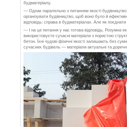
будматеріалу.
— Однак паралельно з питанням якості будівництво
організувати будівництво, щоб воно було й ефективн
відповідь: справа в будматеріалах. Але як поєднати 
— І на це питання у нас готова відповідь. Розумна е
використовуєте сучасні матеріали з пористою структ
бетон. Їхні чудові фізичні якості залишають без сумн
сучасних будівель — матеріали актуальні та доречні