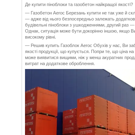
Де купити піноблоки та газобетон найкращої якості?
— Газобетон Aeroc Березань купити не так уже й скла
— адже від нього безпосередньо залежать додаткові 
будівельні піноблоки з ушкодженнями, другий раз —
Однак, ситуація може бути докорінно іншою, якщо Ви 
високому рівні.
— Решив купить Газоблок Aeroc Обухів у нас, Ви за
якості продукції, що купується. Попри те, що ціна на
може виявитися вищими, ніж у менш акуратних прода
витрат на додаткове оброблення.