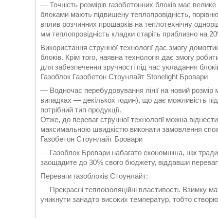
— Точність розмірів газобетонних блоків має велике
блоками мають підвищену теплопровідність, порівнюю
вплив розчинних прошарків на теплотехнічну однорід
мм теплопровідність кладки старіть приблизно на 2
Використання струнної технології дає змогу домогтися
блоків. Крім того, наявна технологія дає змогу роби
для забезпечення зручності під час укладання блокі
Газоблок Газобетон Стоунлайт Stonelight Бровари
— Водночас перебудовування лінії на новий розмір 
випадках — декількох годин), що дає можливість п
потрібний тип продукції.
Отже, до переваг струнної технології можна віднести 
максимальною швидкістю виконати замовлення спо
Газобетон Стоунлайт Бровари
— Газоблок Бровари набагато економніша, ніж традиц
заощадите до 30% свого бюджету, віддавши перевагу
Переваги газоблоків Стоунлайт:
— Прекрасні теплоізоляційні властивості. Взимку ма
уникнути занадто високих температур, тобто створю