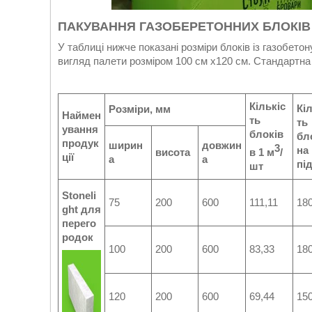
ПАКУВАННЯ ГАЗОБЕРЕТОННИХ БЛОКІВ 
У таблиці нижче показані розміри блоків із газобето
вигляд палети розміром 100 см х120 см. Стандартна 
Кількіс
Кі
Розміри, мм
Наймен
ть
ть
ування
блоків
бл
продук
ширин
довжин
3
на
висота
в 1 м
/
ції
а
а
пі
шт
Stoneli
75
200
600
111,11
18
ght для
перего
родок
100
200
600
83,33
18
120
200
600
69,44
15