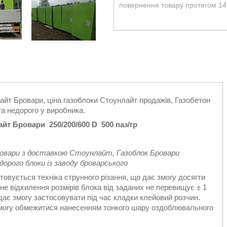
повернення товару протягом 14
йт Бровари, ціна газоблоки Стоунлайт продажів, Газобетон
 та недорого у виробника.
йт Бровари 250/200/600 D 500 паз/гр
овари з доставкою Стоунлайт, Газоблок Бровари
едорого блоки із заводу броварського
овується техніка струнного різання, що дає змогу досягти
ійне відхилення розмірів блока від заданих не перевищує ± 1
 дає змогу застосовувати під час кладки клейовий розчин.
змогу обмежитися нанесенням тонкого шару оздоблювального