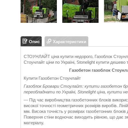
Опис
Характеристики
СТОУНЛАЙТ ціна купити недорого, Газоблок Стоунла
Стоунлайт ціни по Україні, Stonelight купити дешево
Газобетон газоблок Стоунла
Купити Газобетон Стоунлайт
Газоблок Бровари Стоулайт: купити газобетон бр
переобладнати по Україні, Stonelight ціна, купити н
— Під час виробництва газобетонних блоків використ
високої точності геометричних розмірів виробів. Лін
мм. Висока точність у розмірах газобетонних блоків
Поверхня стіни водночас виходить рівною, що дає 
матеріалу.