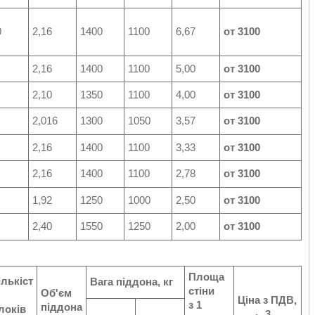
0
2,16
1400
1100
6,67
от 3100
2,16
1400
1100
5,00
от 3100
2,10
1350
1100
4,00
от 3100
2,016
1300
1050
3,57
от 3100
2,16
1400
1100
3,33
от 3100
2,16
1400
1100
2,78
от 3100
1,92
1250
1000
2,50
от 3100
2,40
1550
1250
2,00
от 3100
Площа
ількіст
Вага піддона, кг
стіни
Об'єм
Ціна з ПДВ,
з 1
піддона
локів
3