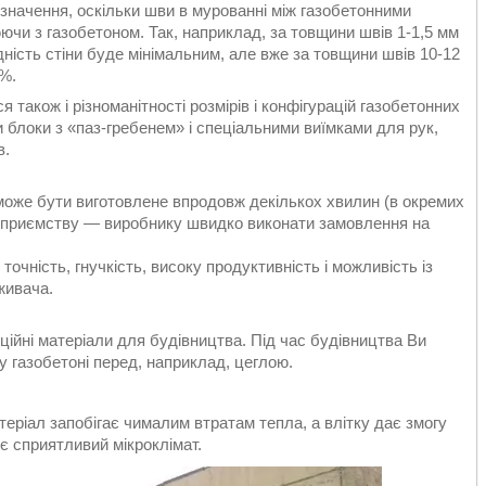
 значення, оскільки шви в мурованні між газобетонними
чи з газобетоном. Так, наприклад, за товщини швів 1-1,5 мм
ність стіни буде мінімальним, але вже за товщини швів 10-12
0%.
 також і різноманітності розмірів і конфігурацій газобетонних
ти блоки з «паз-гребенем» і спеціальними виїмками для рук,
в.
може бути виготовлене впродовж декількох хвилин (в окремих
ідприємству — виробнику швидко виконати замовлення на
точність, гнучкість, високу продуктивність і можливість із
живача.
ійні матеріали для будівництва. Під час будівництва Ви
 газобетоні перед, наприклад, цеглою.
теріал запобігає чималим втратам тепла, а влітку дає змогу
є сприятливий мікроклімат.