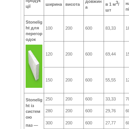
продук
довжин
3
н
ширина
висота
в 1 м
/
ції
а
п
шт
Stonelig
ht для
100
200
600
83,33
1
перегор
одок
120
200
600
69,44
1
150
200
600
55,55
1
250
200
600
33,33
7
Stonelig
ht із
280
200
600
29,76
6
систем
ою
300
200
600
27,77
6
паз —