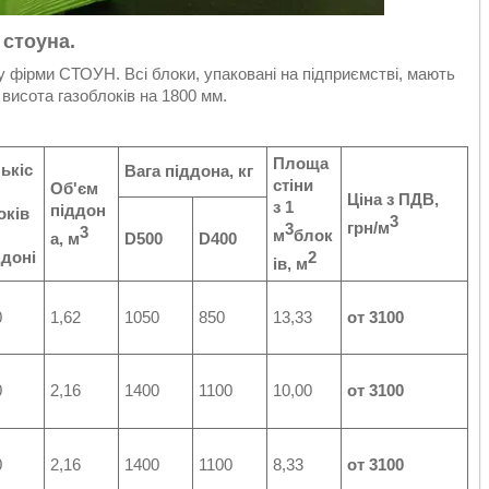
стоуна.
ну фірми СТОУН. Всі блоки, упаковані на підприємстві, мають
висота газоблоків на 1800 мм.
Площа
лькіс
Вага піддона, кг
стіни
Об'єм
Ціна з ПДВ,
з 1
піддон
оків
3
грн/м
3
3
м
блок
а, м
D500
D400
ддоні
2
ів, м
0
1,62
1050
850
13,33
от 3100
0
2,16
1400
1100
10,00
от 3100
0
2,16
1400
1100
8,33
от 3100