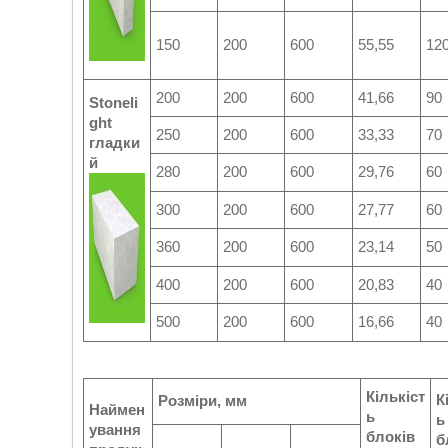
150
200
600
55,55
12
200
200
600
41,66
90
Stoneli
ght
250
200
600
33,33
70
гладки
й
280
200
600
29,76
60
300
200
600
27,77
60
360
200
600
23,14
50
400
200
600
20,83
40
500
200
600
16,66
40
Кількіст
К
Розміри, мм
Наймен
ь
ь
ування
блоків
б