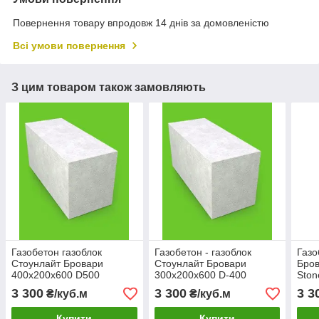
Повернення товару впродовж 14 днів за домовленістю
Всі умови повернення
З цим товаром також замовляють
Газобетон газоблок
Газобетон - газоблок
Газ
Стоунлайт Бровари
Стоунлайт Бровари
Бров
400х200х600 D500
300x200х600 D-400
Ston
3 300
3 300
3 3
₴/куб.м
₴/куб.м
Купити
Купити