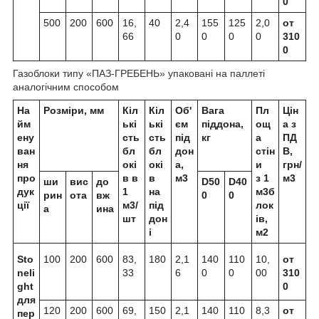
0
500
200
600
16,
40
2,4
155
125
2,0
от
66
0
0
0
0
310
0
Газоблоки типу «ПАЗ-ГРЕБЕНЬ» упаковані на паллеті
аналогічним способом
На
Розміри, мм
Кіл
Кіл
Об'
Вага
Пл
Цін
йм
ькі
ькі
єм
піддона,
ощ
а з
ену
сть
сть
під
кг
а
ПД
ван
бл
бл
дон
стін
В,
ня
окі
окі
а,
и
грн/
про
в в
в
м
3
з 1
м
3
ши
вис
до
D50
D40
дук
1
на
м
3
б
рин
ота
вж
0
0
ції
м
3
/
під
лок
а
ина
шт
дон
ів,
і
м
2
Sto
100
200
600
83,
180
2,1
140
110
10,
от
neli
33
6
0
0
00
310
ght
0
для
120
200
600
69,
150
2,1
140
110
8,3
от
пер