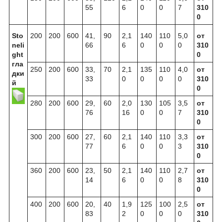
55
6
0
0
7
310
0
Sto
200
200
600
41,
90
2,1
140
110
5,0
от
neli
66
6
0
0
0
310
ght
0
гла
250
200
600
33,
70
2,1
135
110
4,0
от
дки
33
0
0
0
0
310
й
0
280
200
600
29,
60
2,0
130
105
3,5
от
76
16
0
0
7
310
0
300
200
600
27,
60
2,1
140
110
3,3
от
77
6
0
0
3
310
0
360
200
600
23,
50
2,1
140
110
2,7
от
14
6
0
0
8
310
0
400
200
600
20,
40
1,9
125
100
2,5
от
83
2
0
0
0
310