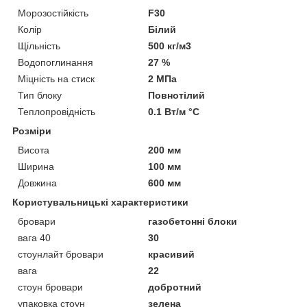
Морозостійкість
F30
Колір
Білий
Щільність
500 кг/м3
Водопоглинання
27 %
Міцність на стиск
2 МПа
Тип блоку
Повнотілий
Теплопровідність
0.1 Вт/м °С
Розміри
Висота
200 мм
Ширина
100 мм
Довжина
600 мм
Користувальницькі характеристики
бровари
газобетонні блоки
вага 40
30
стоунлайт бровари
красивий
вага
22
стоун бровари
добротний
упаковка стоун
зелена