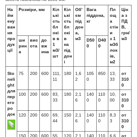
На
Розміри, мм
Кіл
Кіл
Об'
Вага
Пл
Цін
йм
ькі
ькі
єм
піддона,
ощ
а з
ену
сть
сть
під
кг
а
ПД
ван
бл
бл
дон
стін
В,
ня
окі
окі
а,
и
грн/
про
в в
в
м
3
з 1
м
3
ши
вис
до
D50
D40
дук
1
на
м
3
б
рин
ота
вж
0
0
ції
м
3
/
під
лок
а
ина
шт
дон
ів,
і
м
2
Sto
75
200
600
111,
180
1,6
105
850
13,
от
neli
11
2
0
33
310
ght
0
для
100
200
600
83,
180
2,1
140
110
10,
от
пер
33
6
0
0
00
310
его
0
ро
док
120
200
600
69,
150
2,1
140
110
8,3
от
44
6
0
0
3
310
0
150
200
600
55,
120
2,1
140
110
6,6
от