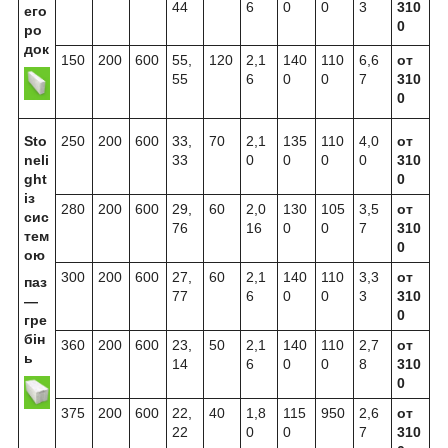
44
6
0
0
3
310
его
0
ро
док
150
200
600
55,
120
2,1
140
110
6,6
от
55
6
0
0
7
310
0
Sto
250
200
600
33,
70
2,1
135
110
4,0
от
neli
33
0
0
0
0
310
ght
0
із
280
200
600
29,
60
2,0
130
105
3,5
от
сис
76
16
0
0
7
310
тем
0
ою
300
200
600
27,
60
2,1
140
110
3,3
от
паз
77
6
0
0
3
310
—
0
гре
бін
360
200
600
23,
50
2,1
140
110
2,7
от
ь
14
6
0
0
8
310
0
375
200
600
22,
40
1,8
115
950
2,6
от
22
0
0
7
310