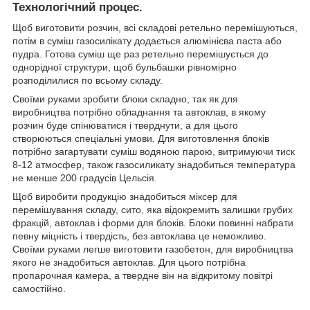
Технологічний процес.
Щоб виготовити розчин, всі складові ретельно перемішуються,
потім в суміш газосилікату додається алюмінієва паста або
пудра. Готова суміш ще раз ретельно перемішується до
однорідної структури, щоб бульбашки рівномірно
розподілилися по всьому складу.
Своїми руками зробити блоки складно, так як для
виробництва потрібно обладнання та автоклав, в якому
розчин буде спінюватися і тверднути, а для цього
створюються спеціальні умови. Для виготовлення блоків
потрібно загартувати суміш водяною парою, витримуючи тиск
8-12 атмосфер, також газосиликату знадобиться температура
не менше 200 градусів Цельсія.
Щоб виробити продукцію знадобиться міксер для
перемішування складу, сито, яка відокремить залишки грубих
фракцій, автоклав і форми для блоків. Блоки повинні набрати
певну міцність і твердість, без автоклава це неможливо.
Своїми руками легше виготовити газобетон, для виробництва
якого не знадобиться автоклав. Для цього потрібна
пропарочная камера, а твердне він на відкритому повітрі
самостійно.