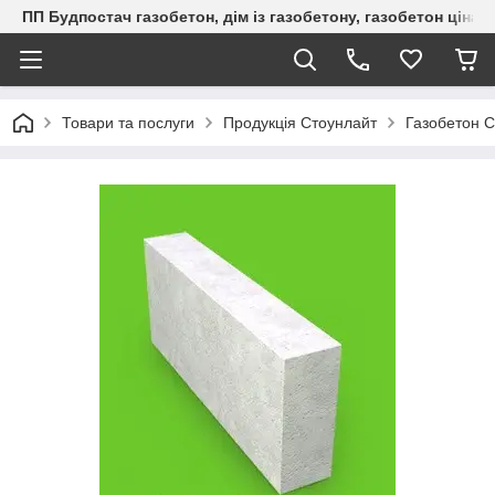
ПП Будпостач газобетон, дім із газобетону, газобетон ціна, 
Товари та послуги
Продукція Стоунлайт
Газобетон 