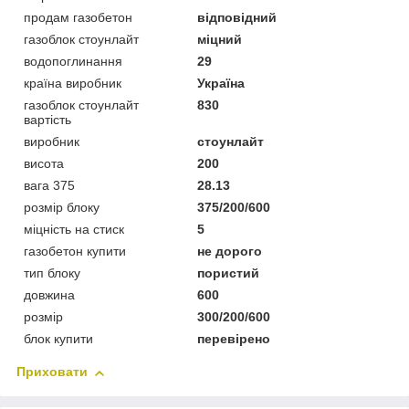
продам газобетон
відповідний
газоблок стоунлайт
міцний
водопоглинання
29
країна виробник
Україна
газоблок стоунлайт
830
вартість
виробник
стоунлайт
висота
200
вага 375
28.13
розмір блоку
375/200/600
міцність на стиск
5
газобетон купити
не дорого
тип блоку
пористий
довжина
600
розмір
300/200/600
блок купити
перевірено
Приховати