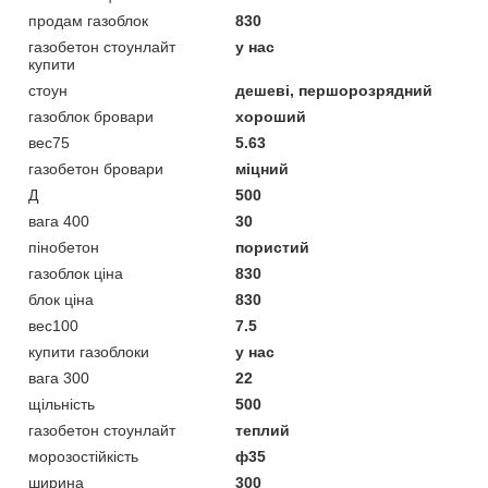
продам газоблок
830
газобетон стоунлайт
у нас
купити
стоун
дешеві, першорозрядний
газоблок бровари
хороший
вес75
5.63
газобетон бровари
міцний
Д
500
вага 400
30
пінобетон
пористий
газоблок ціна
830
блок ціна
830
вес100
7.5
купити газоблоки
у нас
вага 300
22
щільність
500
газобетон стоунлайт
теплий
морозостійкість
ф35
ширина
300