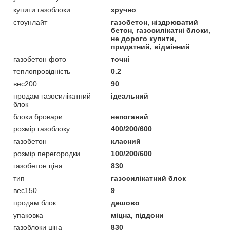
купити газоблоки
зручно
стоунлайт
газобетон, ніздрюватий
бетон, газосилікатні блоки,
не дорого купити,
придатний, відмінний
газобетон фото
точні
теплопровідність
0.2
вес200
90
продам газосилікатний
ідеальний
блок
блоки бровари
непоганий
розмір газоблоку
400/200/600
газобетон
класний
розмір перегородки
100/200/600
газобетон ціна
830
тип
газосилікатний блок
вес150
9
продам блок
дешово
упаковка
міцна, піддони
газоблоки ціна
830