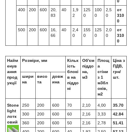
0
400
200
600
20,
40
1,9
125
100
2,5
от
83
2
0
0
0
310
0
500
200
600
16,
40
2,4
155
125
2,0
от
66
0
0
0
0
310
0
Найм
Розміри, мм
Кільк
Об'єм
Площ
Ціна з
енув
ість
піддо
а
ПДВ,
ання
блокі
на,
стіни
грн/
шири
висо
довж
прод
в на
м
3
з 1
шт.
на
та
ина
укції
піддо
м
3
бл
ні
оків,
м
2
Stone
250
200
600
70
2,10
4,00
35.70
light
300
200
600
60
2,16
3,33
42.84
лотк
овий
360
200
600
50
2,16
2,78
51.41
400
200
600
40
1,92
2,50
57.12