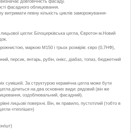
 визначає довговічність фасаду.
кості фасадного облицювання.
лу витримати певну кількість циклів заморожування-
 лицьової цегли: Білоцерківська цегла, Євротон м.Новий
док.
рожнистою, маркою М150 і трьох розмірів: євро (0,7НФ),
ий, персик, янтарь, рубін, онікс, діабаз, топаз, бюджетний
ніх сумішей. За структурою керамічна цегла може бути
цегла ділиться на два основних види: рядовий (він же
блицювання, оздоблювальний, фасадний).
рівні лицьові поверхні. Він, як правило, пустотілий (тобто в
 цегли «тепліше»)
рн/шт)