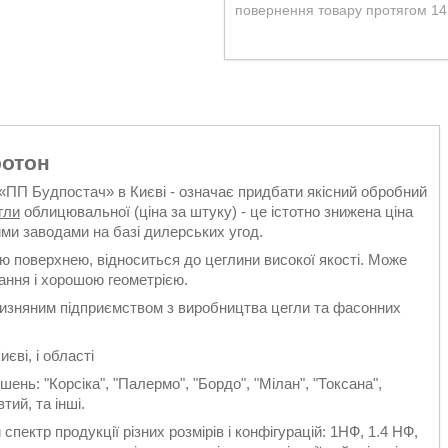
повернення товару протягом 14
ротон
«ПП Будпостач» в Києві - означає придбати якісний обробний
гли
облицювальної (ціна за штуку) - це істотно знижена ціна
ими заводами на базі дилерських угод.
ю поверхнею, відноситься до цеглини високої якості. Може
ання і хорошою геометрією.
чизняним підприємством з виробництва цегли та фасонних
єві, і області
ень: "Корсіка", "Палермо", "Бордо", "Мілан", "Токсана",
тий, та інші.
ктр продукції різних розмірів і конфігурацій: 1НФ, 1.4 НФ,