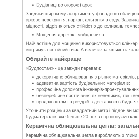
Будівництво огорож і арок
Завдяки широкому асортименту фасадного облицюван
аркове перекриття, паркан, альтанку в саду. Зазвичай
міцності, відрізняються стійкістю до коливань темпе
Мощення доріжок і майданчиків
Найчастіше для мощення використовується клінкер 
витримує постійний тиск. А величезна кількість коль
Обирайте найкраще
«Будпостач» - це завжди переваги:
декоративне облицювання з різних матеріалів, р
адекватна вартість будівельних матеріалів;
професійна допомога інженерів-проектувальникі
безперебійне постачання як невеликих, так і ве
продаж оптом і в роздріб з доставкою в будь-яки
Уточнити розцінки за квадратний метр і піддон ви 
будматеріалів вже більше 20 років і пропонуємо клі
Керамічна облицювальна цегла: загальн
Керамічна облицювальна цегла виробляють з глини і