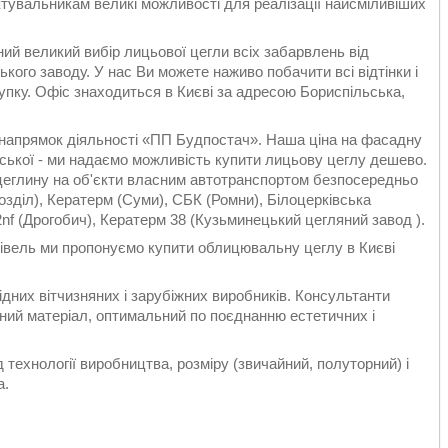
тувальникам великі можливості для реалізації найсміливіших
ий великий вибір лицьової цегли всіх забарвлень від
ького заводу. У нас Ви можете наживо побачити всі відтінки і
упку. Офіс знаходиться в Києві за адресою Бориспільська,
напрямок діяльності «ПП Будпостач». Наша ціна на фасадну
одської - ми надаємо можливість купити лицьову цеглу дешево.
еглину на об'єкти власним автотранспортом безпосередньо
озділ), Кератерм (Суми), СБК (Ромни), Білоцерківська
 2nf (Дрогобич), Кератерм 38 (Кузьминецький цегляний завод ).
дівель ми пропонуємо купити облицювальну цеглу в Києві
дних вітчизняних і зарубіжних виробників. Консультанти
ний матеріал, оптимальний по поєднанню естетичних і
технології виробництва, розміру (звичайний, полуторний) і
а.