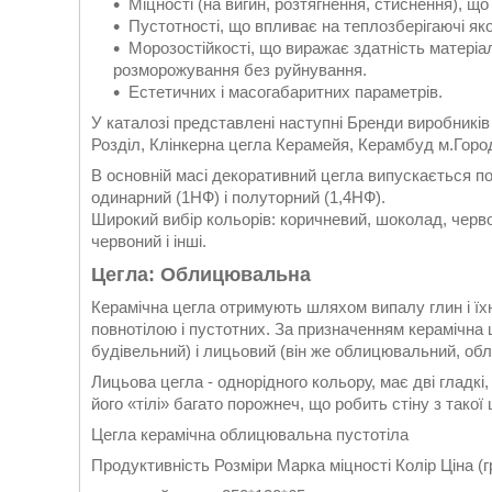
Міцності (на вигин, розтягнення, стиснення), що
Пустотності, що впливає на теплозберігаючі я
Морозостійкості, що виражає здатність матеріа
розморожування без руйнування.
Естетичних і масогабаритних параметрів.
У каталозі представлені наступні Бренди виробників
Розділ, Клінкерна цегла Керамейя, Керамбуд м.Горо
В основній масі декоративний цегла випускається по
одинарний (1НФ) і полуторний (1,4НФ).
Широкий вибір кольорів: коричневий, шоколад, червон
червоний і інші.
Цегла: Облицювальна
Керамічна цегла отримують шляхом випалу глин і їх
повнотілою і пустотних. За призначенням керамічна 
будівельний) і лицьовий (він же облицювальний, о
Лицьова цегла - однорідного кольору, має дві гладкі, 
його «тілі» багато порожнеч, що робить стіну з такої
Цегла керамічна облицювальна пустотіла
Продуктивність Розміри Марка міцності Колір Ціна (г