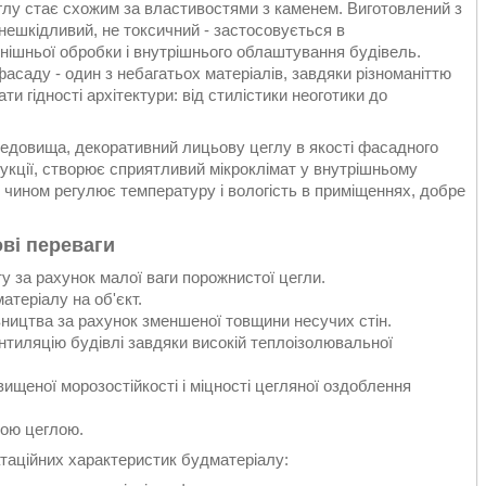
еглу стає схожим за властивостями з каменем. Виготовлений з
ешкідливий, не токсичний - застосовується в
внішньої обробки і внутрішнього облаштування будівель.
саду - один з небагатьох матеріалів, завдяки різноманіттю
ти гідності архітектури: від стилістики неоготики до
едовища, декоративний лицьову цеглу в якості фасадного
укції, створює сприятливий мікроклімат у внутрішньому
м чином регулює температуру і вологість в приміщеннях, добре
ві переваги
у за рахунок малої ваги порожнистої цегли.
теріалу на об'єкт.
івництва за рахунок зменшеної товщини несучих стін.
нтиляцію будівлі завдяки високій теплоізолювальної
ищеної морозостійкості і міцності цегляної оздоблення
ною цеглою.
таційних характеристик будматеріалу: