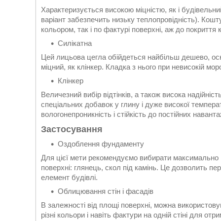
Характеризується високою міцністю, як і будівельни
варіант забезпечить низьку теплопровідність). Кошту
кольором, так і по фактурі поверхні, аж до покриття 
Силікатна
Цей лицьова цегла обійдеться найбільш дешево, оскі
міцний, як клінкер. Кладка з нього при невисокій мор
Клінкер
Величезний вибір відтінків, а також висока надійніст
спеціальних добавок у глину і дуже високої темпера
вологонепроникність і стійкість до постійних навант
Застосування
Оздоблення фундаменту
Для цієї мети рекомендуємо вибирати максимально 
поверхні: глянець, скол під камінь. Це дозволить пе
елемент будівлі.
Облицювання стін і фасадів
В залежності від площі поверхні, можна використову
різні кольори і навіть фактури на одній стіні для от