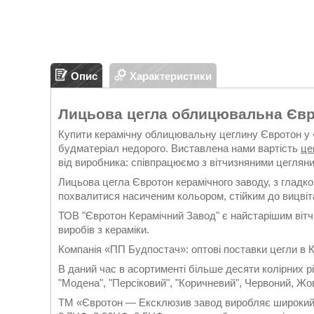
Опис
Характеристики
Лицьова цегла облицювальна Єв
Купити керамічну облицювальну цеглину Євротон у 
будматеріал недорого. Виставлена ​​нами вартість
це
від виробника: співпрацюємо з вітчизняними цеглян
Лицьова цегла Євротон керамічного заводу, з гладко
похвалитися насиченим кольором, стійким до вицвіт
ТОВ "Євротон Керамічний Завод" є найстарішим віт
виробів з кераміки.
Компанія «ПП Будпостач»: оптові поставки цегли в Ки
В даний час в асортименті більше десяти колірних ріш
"Модена", "Персіковий", "Коричневий", Червоний, Жов
ТМ «Євротон — Ексклюзив завод виробляє широкий спе