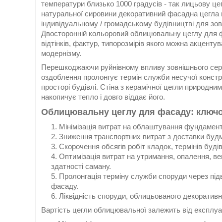
температури близько 1000 градусів - так лицьову ц
натуральної сировини декоративний фасадна цегла н
індивідуальному / громадському будівництві для зо
Двосторонній кольоровий облицювальну цеглу для фа
відтінків, фактур, типорозмірів якого можна акцентува
модернізму.
Перешкоджаючи руйнівному впливу зовнішнього сер
оздоблення пролонгує термін служби несучої констр
просторі будівлі. Стіна з керамічної цегли природни
накопичує тепло і довго віддає його.
Облицювальну цеглу для фасаду: ключо
Мінімізація витрат на облаштування фундамент
Зниження транспортних витрат з доставки будма
Скорочення обсягів робіт кладок, термінів буд
Оптимізація витрат на утримання, опалення, ве
здатності саману.
Пролонгація терміну служби споруди через підв
фасаду.
Ліквідність споруди, облицьованого декоратив
Вартість цегли облицювальної залежить від експлуа