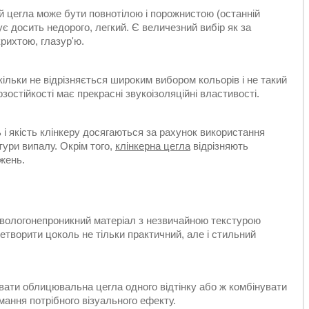
й цегла може бути повнотілою і порожнистою (останній
є досить недорого, легкий. Є величезний вибір як за
крихтою, глазур'ю.
льки не відрізняється широким вибором кольорів і не такий
озостійкості має прекрасні звукоізоляційні властивості.
ь і якість клінкеру досягаються за рахунок використання
тури випалу. Окрім того,
клінкерна цегла
відрізняють
ажень.
вологонепроникний матеріал з незвичайною текстурою
ретворити цоколь не тільки практичний, але і стильний
вати облицювальна цегла одного відтінку або ж комбінувати
римання потрібного візуального ефекту.