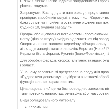
0.7НФ, 0.96НФ, 0.5НФ надаючи забудовникам і проек
рішень і задумів.
Запрошуємо Вас відвідати наш офіс, де представлен
провідних виробників галузі, в тому числі Євротонівс
фактуру цегли і прийняти остаточне рішення про пок
будинок 10, будівля заводу «».
Продаж облицювальної цегли оптом - профілюючий 
цеглу (ціна за штуку) вигідно відрізняється від зав
Оперативно поставляємо керамічну облицювальну ц
зі складів заводів-виготовлювачів: Евротон (Новий Р
Кераміка (Біла Церква), Русинія (Івано-Франківськ),
Для обробки фасадів, огорож, альтанок та інших бу
і області.
У нашому асортименті представлена продукція прові
«Будпостач» допоможуть підібрати в каталозі оброб
функціональних характеристик.
Ціна лицювальної цегли безпосередньо залежить від 
типу поверхні, наприклад, рельєфна або глазурован
Види облицювального матеріалу:
Керамічний