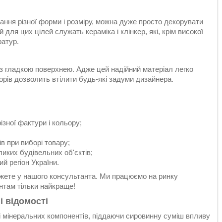
ня різної форми і розміру, можна дуже просто декорувати
 для цих цілей служать кераміка і клінкер, які, крім високої
ратур.
з гладкою поверхнею. Адже цей надійний матеріал легко
орів дозволить втілити будь-які задуми дизайнера.
ізної фактури і кольору;
в при виборі товару;
ликих будівельних об'єктів;
й регіон України.
можете у нашого консультанта. Ми працюємо на ринку
єнтам тільки найкраще!
і відомості
 мінеральних компонентів, піддаючи сировинну суміш впливу