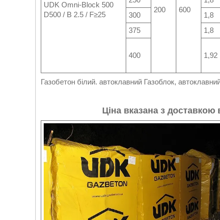
UDK Omni-Block 500
200
600
D500 / B 2.5 / F≥25
300
1,8
375
1,8
400
1,92
Газобетон білий. автоклавний Газоблок, автоклавни
Ціна вказана з доставкою в