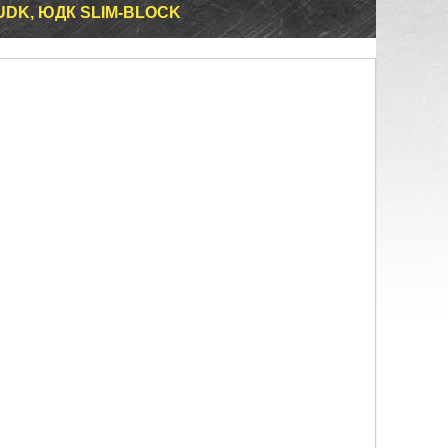
UDK, ЮДК SLIM-BLOCK