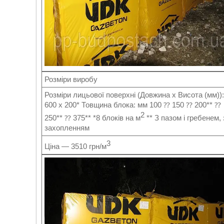
Розміри виробу
Розміри лицьової поверхні (Довжина х Висота (мм)):
600 x 200* Товщина блока: мм 100 ⁇ 150 ⁇ 200** ⁇
2
250** ⁇ 375** *8 блоків на м
** З пазом і гребенем, 
захопленням
3
Ціна — 3510 грн/м