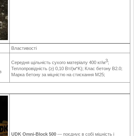
Властивості
3
Середня щільність сухого матеріалу 400 кг/м
;
Теплопровідність (≥) 0,10 Вт/(м*K); Клас бетону B2.0;
з
Марка бетону за міцністю на стискання M25;
UDK Omni-Block 500
— поєднує в собі міцність і