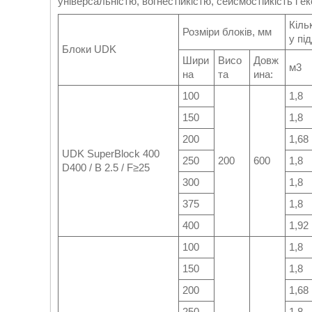
універсальністю, вогнестійкістю, сейсмостійкість і ек
Кіль
Розміри блоків, мм
у пі
Блоки UDK
Шири
Висо
Довж
м3
на
та
ина:
100
1,8
150
1,8
200
1,68
UDK SuperBlock 400
250
200
600
1,8
D400 / B 2.5 / F≥25
300
1,8
375
1,8
400
1,92
100
1,8
150
1,8
200
1,68
250
1,8