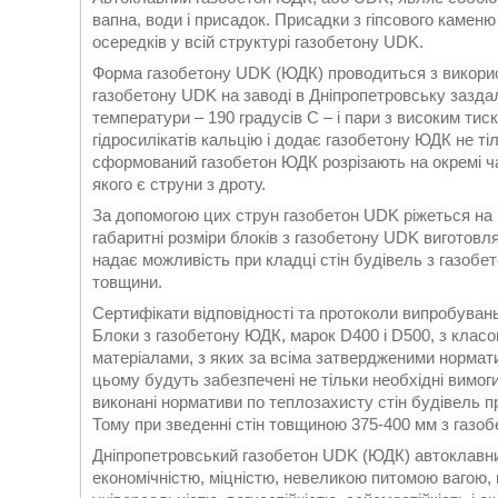
вапна, води і присадок. Присадки з гіпсового камен
осередків у всій структурі газобетону UDK.
Форма газобетону UDK (ЮДК) проводиться з використ
газобетону UDK на заводі в Дніпропетровську заздал
температури – 190 градусів С – і пари з високим ти
гідросилікатів кальцію і додає газобетону ЮДК не тіл
сформований газобетон ЮДК розрізають на окремі ч
якого є струни з дроту.
За допомогою цих струн газобетон UDK ріжеться на в
габаритні розміри блоків з газобетону UDK виготовл
надає можливість при кладці стін будівель з газобе
товщини.
Сертифікати відповідності та протоколи випробувань
Блоки з газобетону ЮДК, марок D400 і D500, з класом
матеріалами, з яких за всіма затвердженими нормати
цьому будуть забезпечені не тільки необхідні вимоги
виконані нормативи по теплозахисту стін будівель п
Тому при зведенні стін товщиною 375-400 мм з газо
Дніпропетровський газобетон UDK (ЮДК) автоклавни
економічністю, міцністю, невеликою питомою вагою,