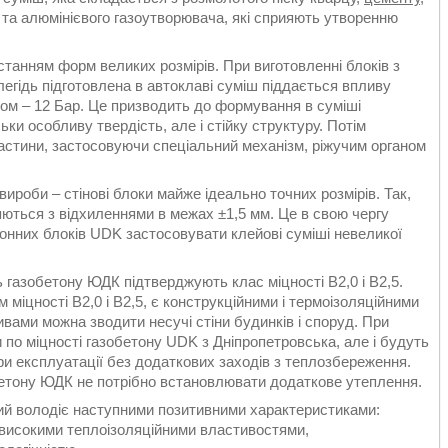
ю та алюмінієвого газоутворювача, які сприяють утворенню
анням форм великих розмірів. При виготовленні блоків з
егідь підготовлена в автоклаві суміш піддається впливу
ском – 12 Бар. Це призводить до формування в суміші
ьки особливу твердість, але і стійку структуру. Потім
астини, застосовуючи спеціальний механізм, ріжучим органом
ироби – стінові блоки майже ідеально точних розмірів. Так,
яються з відхиленнями в межах ±1,5 мм. Це в свою чергу
тонних блоків UDK застосовувати клейові суміші невеликої
 газобетону ЮДК підтверджують клас міцності В2,0 і В2,5.
 міцності В2,0 і В2,5, є конструкційними і термоізоляційними
вами можна зводити несучі стіни будинків і споруд. При
 по міцності газобетону UDK з Дніпропетровська, але і будуть
ри експлуатації без додаткових заходів з теплозбереження.
бетону ЮДК не потрібно встановлювати додаткове утеплення.
й володіє наступними позитивними характеристиками:
 високими теплоізоляційними властивостями,