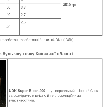
3510 грн.
50
3,3
40
2,7
2,5
40
й газобетон, газобетонні блоки. «UDK» (ЮДК)
 будь-яку точку Київської області
UDK Super-Block 400
— універсальний стіновий блок
за розмірами, міцністю й теплоізоляційними
властивостями.