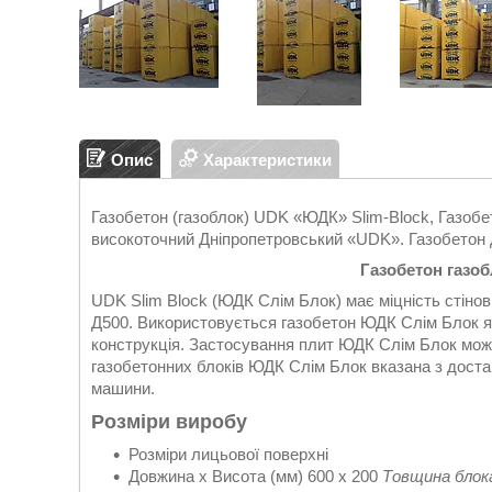
Опис
Характеристики
Газобетон (газоблок) UDK «ЮДК» Slim-Block, Газобето
високоточний Дніпропетровський «UDK». Газобетон
Газобетон газоб
UDK Slim Block (ЮДК Слім Блок) має міцність стіно
Д500. Використовується газобетон ЮДК Слім Блок як
конструкція. Застосування плит ЮДК Слім Блок можл
газобетонних блоків ЮДК Слім Блок вказана з доста
машини.
Розміри виробу
Розміри лицьової поверхні
Довжина х Висота (мм) 600 x 200
Товщина блок