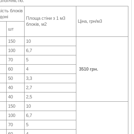
ологічністю.
кість блоків
ддоні
Площа стіни з 1 м3
Ціна, грн/м3
блоків, м2
шт
150
10
100
6,7
70
5
60
4
3510 грн.
50
3,3
40
2,7
40
2,5
150
10
100
6,7
70
5
60
4