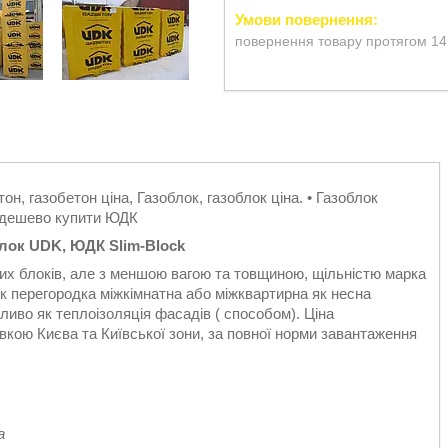
повернення товару протягом 14
н, газобетон ціна, Газоблок, газоблок ціна. • Газоблок
 дешево купити ЮДК
лок UDK, ЮДК Slim-Block
вих блоків, але з меншою вагою та товщиною, щільністю марка
 перегородка міжкімнатна або міжквартирна як несна
иво як теплоізоляція фасадів ( способом). Ціна
вкою Києва та Київської зони, за повної норми завантаження
а