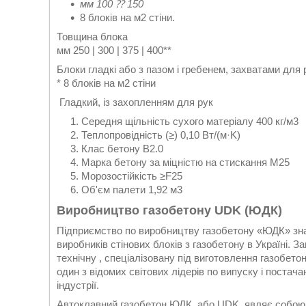
мм 100 ⁇ 150
8 блоків на м2 стіни.
Товщина блока
мм 250 | 300 | 375 | 400**
Блоки гладкі або з пазом і гребенем, захватами для 
* 8 блоків на м2 стіни
Гладкий, із захопленням для рук
Середня щільність сухого матеріалу 400 кг/м3
Теплопровідність (≥) 0,10 Вт/(м·K)
Клас бетону B2.0
Марка бетону за міцністю на стискання M25
Морозостійкість ≥F25
Об'єм палети 1,92 м3
Виробництво газобетону UDK (ЮДК)
Підприємство по виробництву газобетону «ЮДК» знах
виробників стінових блоків з газобетону в Україні
технічну , спеціалізовану під виготовлення газобе
один з відомих світових лідерів по випуску і постач
індустрії.
Автоклавний газобетон ЮДК, або UDK, являє собою с