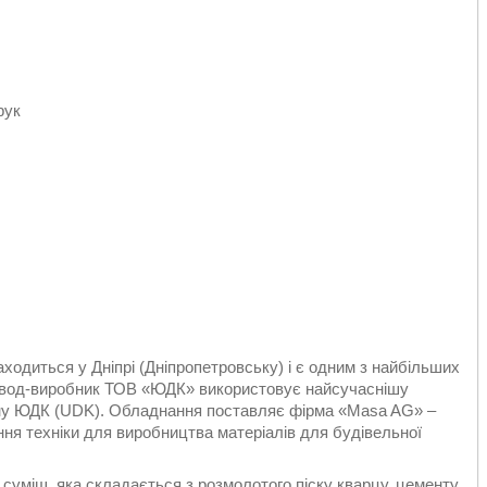
рук
одиться у Дніпрі (Дніпропетровську) і є одним з найбільших
. Завод-виробник ТОВ «ЮДК» використовує найсучаснішу
тону ЮДК (UDK). Обладнання поставляє фірма «Masa AG» –
ання техніки для виробництва матеріалів для будівельної
уміш, яка складається з розмолотого піску кварцу,
цементу
,