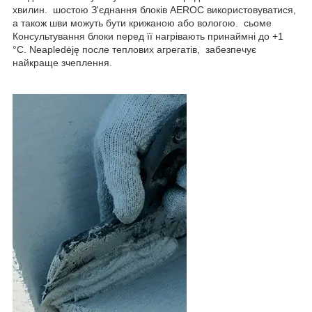
хвилин. шостою З'єднання блоків AEROC використовуватися,
а також шви можуть бути крижаною або вологою. сьоме
Консультування блоки перед її нагрівають принаймні до +1
°C. Neapledėję после теплових агрегатів, забезпечує
найкраще зчеплення.