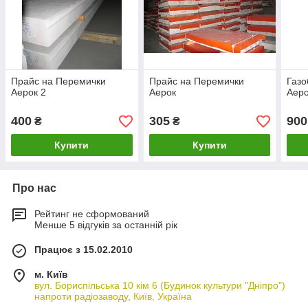
Прайс на Перемички
Прайс на Перемички
Газо
Аерок 2
Аерок
Аер
400
305
900
₴
₴
Купити
Купити
Про нас
Рейтинг не сформований
Менше 5 відгуків за останній рік
Працює з 15.02.2010
м. Київ
вул. Бориспільська 10 кім 6 (Будинок культури "Дніпро")
напроти радіозаводу, Київ, Україна