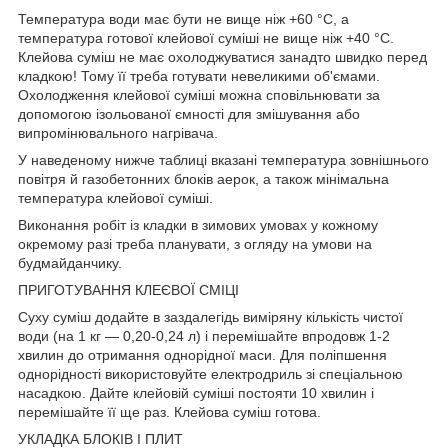
Температура води має бути не вище ніж +60 °C, а
температура готової клейової суміші не вище ніж +40 °C.
Клейова суміш не має охолоджуватися занадто швидко перед
кладкою! Тому її треба готувати невеликими об'ємами.
Охолодження клейової суміші можна сповільнювати за
допомогою ізольованої ємності для змішування або
випромінювального нагрівача.
У наведеному нижче таблиці вказані температура зовнішнього
повітря й газобетонних блоків аерок, а також мінімальна
температура клейової суміші.
Виконання робіт із кладки в зимових умовах у кожному
окремому разі треба планувати, з огляду на умови на
будмайданчику.
ПРИГОТУВАННЯ КЛЕЄВОЇ СМІЦІ
Суху суміш додайте в заздалегідь виміряну кількість чистої
води (на 1 кг — 0,20-0,24 л) і перемішайте впродовж 1-2
хвилин до отримання однорідної маси. Для поліпшення
однорідності використовуйте електродриль зі спеціальною
насадкою. Дайте клейовій суміші постояти 10 хвилин і
перемішайте її ще раз. Клейова суміш готова.
УКЛАДКА БЛОКІВ І ПЛИТ