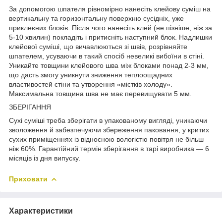
За допомогою шпателя рівномірно нанесіть клейову суміш на
вертикальну та горизонтальну поверхню сусідніх, уже
приклеєних блоків. Після чого нанесіть клей (не пізніше, ніж за
5-10 хвилин) покладіть і притисніть наступний блок. Надлишки
клейової суміші, що вичавлюються зі швів, розрівняйте
шпателем, усуваючи в такий спосіб невеликі вибоїни в стіні.
Уникайте товщини клейового шва між блоками понад 2-3 мм,
що дасть змогу уникнути зниження теплоощадних
властивостей стіни та утворення «містків холоду».
Максимальна товщина шва не має перевищувати 5 мм.
ЗБЕРІГАННЯ
Сухі суміші треба зберігати в упакованому вигляді, уникаючи
зволоження й забезпечуючи збереження паковання, у критих
сухих приміщеннях із відносною вологістю повітря не більш
ніж 60%. Гарантійний термін зберігання в тарі виробника — 6
місяців із дня випуску.
Приховати
Характеристики