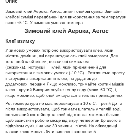
Опис
Зимовий клей Аерока, Aeroc, знімні клейові суміші Звичайні
клейові суміші передбачені для використання за температури
вище +5 °C. У зимових умовах темпера
Зимовий клей Аерока, Aeroc
Клеї взимку
У зимових умовах потрібно використовувати клей, який
містить домішки, які перешкоджають клей замерзати. Для
того, щоб клей мішки, позначені символом
(сніжинка). інструкції клей, який призначений для
використання в зимових умовах (-10 °C). Розглянемо просту
інструкцію з використання клею, на додаток до
додаткових першим Якщо можливо, тримайте критий мішків
клею. другий Використовуйте теплу воду (макс. 60 °C), і,
якщо можливо, щоб клей змішується в теплих приміщеннях.
Pot температура не має перевищувати 10 o C. третій До та
після використовувати, щоб тримати шпатель у теплій воді,
ізольований контейнер та клей підготовка якомога більше,
щоб захистити робоче місце від вітру. четвертий До цього з
підігрівом суміші на час 30 хвилин. п'ятий На обкладинці
кладки клею можуть бути виявлені впродовж 5