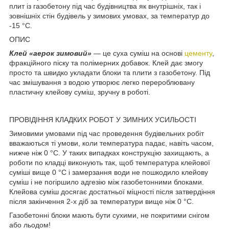
плит із газобетону під час будівництва як внутрішніх, так і
зовнішніх стін будівель у зимових умовах, за температур до
-15 °C.
ОПИС
Клей «аерок зимовий»
— це суха суміш на основі
цементу
,
фракційного піску та полімерних добавок. Клей дає змогу
просто та швидко укладати блоки та плити з газобетону. Під
час змішування з водою утворює легко перероблювану
пластичну клейову суміш, зручну в роботі.
ПРОВІДІННЯ КЛАДКИХ РОБОТ У ЗИМНИХ УСИЛЬОСТІ
Зимовими умовами під час проведення будівельних робіт
вважаються ті умови, коли температура падає, навіть часом,
нижче ніж 0 °C. У таких випадках конструкцію захищають, а
роботи по кладці виконують так, щоб температура клейової
суміші вище 0 °C і замерзання води не пошкодило клейову
суміш і не погіршило адгезію між газобетонними блоками.
Клейова суміш досягає достатньої міцності після затвердіння
після закінчення 2-х діб за температури вище ніж 0 °C.
Газобетонні блоки мають бути сухими, не покритими снігом
або льодом!