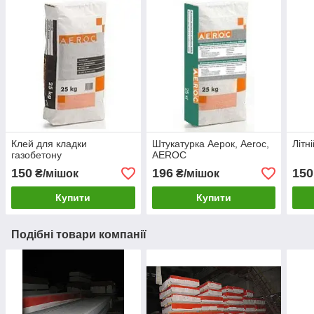
Клей для кладки
Штукатурка Аерок, Aeroc,
Літн
газобетону
AEROC
150
196
150
₴/мішок
₴/мішок
Купити
Купити
Подібні товари компанії