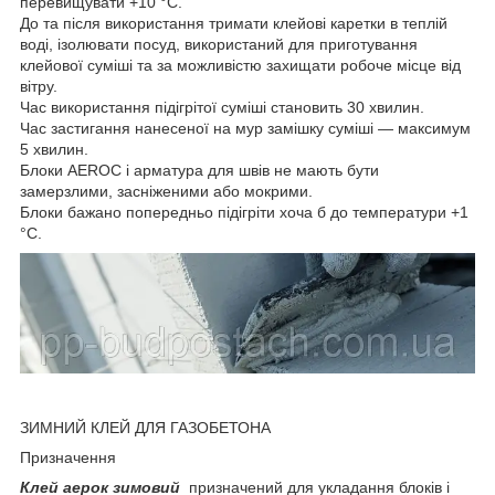
перевищувати +10 °C.
До та після використання тримати клейові каретки в теплій
воді, ізолювати посуд, використаний для приготування
клейової суміші та за можливістю захищати робоче місце від
вітру.
Час використання підігрітої суміші становить 30 хвилин.
Час застигання нанесеної на мур замішку суміші — максимум
5 хвилин.
Блоки AEROC і арматура для швів не мають бути
замерзлими, засніженими або мокрими.
Блоки бажано попередньо підігріти хоча б до температури +1
°C.
ЗИМНИЙ КЛЕЙ ДЛЯ ГАЗОБЕТОНА
Призначення
Клей аерок зимовий
призначений для укладання блоків і