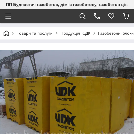
ПП Будпостач газобетон, дім із газобетону, газобетон ціна, 
Товари та послуги
Продукція ЮДК
Газобетонні блок