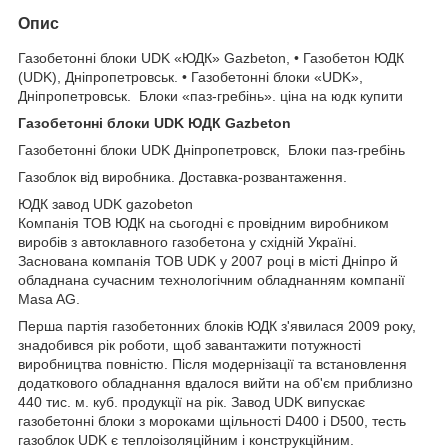
Опис
Газобетонні блоки UDK «ЮДК» Gazbeton, • Газобетон ЮДК
(UDK), Дніпропетровськ. • Газобетонні блоки «UDK»,
Дніпропетровськ. Блоки «паз-гребінь». ціна на юдк купити
Газобетонні блоки UDK ЮДК Gazbeton
Газобетонні блоки UDK Дніпропетровск, Блоки паз-гребінь
Газоблок від виробника. Доставка-розвантаження.
ЮДК завод UDK gazobeton
Компанія ТОВ ЮДК на сьогодні є провідним виробником
виробів з автоклавного газобетона у східній Україні.
Заснована компанія ТОВ UDK у 2007 році в місті Дніпро й
обладнана сучасним технологічним обладнанням компанії
Masa AG.
Перша партія газобетонних блоків ЮДК з'явилася 2009 року,
знадобився рік роботи, щоб завантажити потужності
виробництва повністю. Після модернізації та встановлення
додаткового обладнання вдалося вийти на об'єм приблизно
440 тис. м. куб. продукції на рік. Завод UDK випускає
газобетонні блоки з мороками щільності D400 і D500, тесть
газоблок UDK є теплоізоляційним і конструкційним.