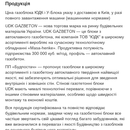
Продукція
Ціна газоблока ЮДК і У-Блока указу з доставкою в Київ, у разі
повного завантаження машини (машинними нормами)
UDK GAZBETON
— нова торгова марка на ринку будівельних
матеріалів України. UDK GAZBETON — це блоки з
автоклавного газобетона, які компанія ТОВ "ЮДК" в широкому
асортименті виробляє на сучасному технологічному
обладнанні «Masa-henke». Продуктивна потужність
підприємства 300 000 куб. м/год, профіль — автоклавний
газобетон.
ПП «Будпостач» — пропонує газоблоки в широкому
асортименті з газобетону автоклавного твердіння найвищої
якості, які забезпечують оптимальні рішення для зведення
внутрішніх і зовнішніх стін. Стінові газотетонні блоки
UDK мають чималі технологічні переваги, порівнюючи з
іншими стіновими матеріалами, особливо щодо швидкості
монтажу та економії коштів.
Вся продукція сертифікована та повністю відповідає
будівельним нормам, завдяки чому на газобетонні блоки все
частіше звертають свій цікавий погляд багато забудовників, які
вже визначилися в перевагах і якості Будівництво з газоблоків
як основного будівельного матеріалу.