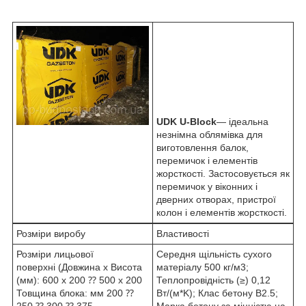
UDK U-Block
— ідеальна
незнімна облямівка для
виготовлення балок,
перемичок і елементів
жорсткості. Застосовується як
перемичок у віконних і
дверних отворах, пристрої
колон і елементів жорсткості.
Розміри виробу
Властивості
Розміри лицьової
Середня щільність сухого
поверхні (Довжина х Висота
матеріалу 500 кг/м
3
;
(мм): 600 x 200 ⁇ 500 x 200
Теплопровідність (≥) 0,12
Товщина блока: мм 200 ⁇
Вт/(м*K); Клас бетону B2.5;