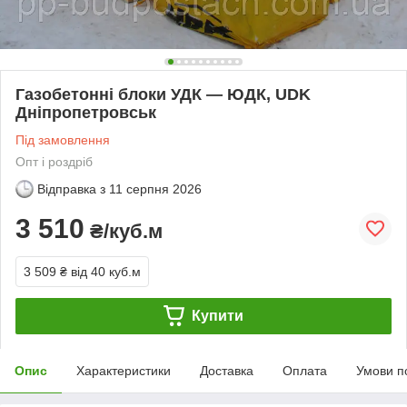
Газобетонні блоки УДК — ЮДК, UDK
Дніпропетровськ
Під замовлення
Опт і роздріб
Відправка з
11 серпня 2026
3 510
₴/куб.м
3 509 ₴
від 40 куб.м
Купити
Опис
Характеристики
Доставка
Оплата
Умови п