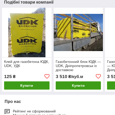
Подібні товари компанії
Клей для газобетона ЮДК,
Газобетонний блок ЮДК —
Газо
UDK, УДК
UDK, Дніпропетровськ із
— Ю
доставкою
Дніп
комі
125
3 510
3 5
₴
₴/куб.м
Купити
Купити
Про нас
Рейтинг не сформований