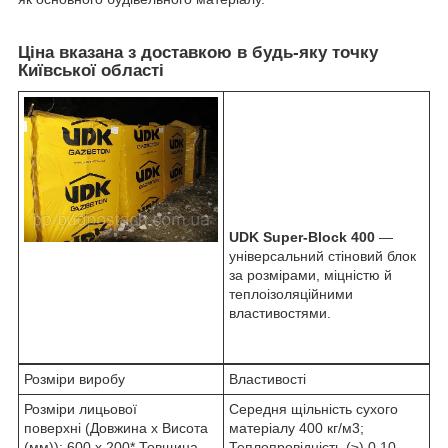
Ціна вказана з доставкою в будь-яку точку
Київської області
UDK Super-Block 400
—
універсальний стіновий блок
за розмірами, міцністю й
теплоізоляційними
властивостями.
Розміри виробу
Властивості
Розміри лицьової
Середня щільність сухого
поверхні (Довжина х Висота
матеріалу 400 кг/м
3
;
(мм)): 600 x 200* Товщина
Теплопровідність (≥) 0,10