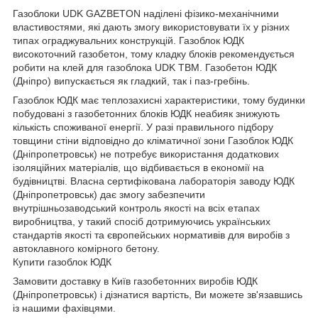
Газоблоки UDK GAZBETON наділені фізико-механічними
властивостями, які дають змогу використовувати їх у різних
типах ограджувальних конструкцій. Газоблок ЮДК
високоточний газобетон, тому кладку блоків рекомендується
робити на клей для газоблока UDK TBM. Газобетон ЮДК
(Дніпро) випускається як гладкий, так і паз-гребінь.
Газоблок ЮДК має теплозахисні характеристики, тому будинки
побудовані з газобетонних блоків ЮДК неабияк знижують
кількість споживаної енергії. У разі правильного підбору
товщини стіни відповідно до кліматичної зони Газоблок ЮДК
(Дніпропетровськ) не потребує використання додаткових
ізоляційних матеріалів, що відбивається в економії на
будівництві. Власна сертифікована лабораторія заводу ЮДК
(Дніпропетровськ) дає змогу забезпечити
внутрішньозаводський контроль якості на всіх етапах
виробництва, у такий спосіб дотримуючись українських
стандартів якості та європейських нормативів для виробів з
автоклавного комірного бетону.
Купити газоблок ЮДК
Замовити доставку в Київ газобетонних виробів ЮДК
(Дніпропетровськ) і дізнатися вартість, Ви можете зв'язавшись
із нашими фахівцями.