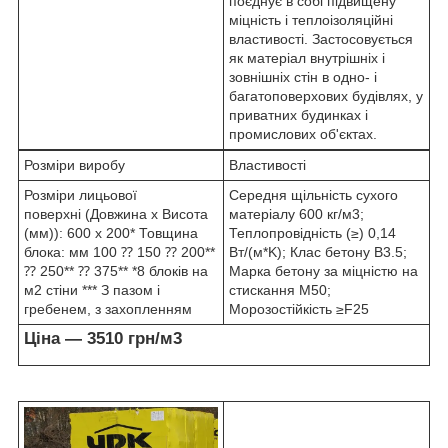
поєднує в собі підвищену
міцність і теплоізоляційні
властивості. Застосовується
як матеріал внутрішніх і
зовнішніх стін в одно- і
багатоповерхових будівлях, у
приватних будинках і
промислових об'єктах.
Розміри виробу
Властивості
Розміри лицьової
Середня щільність сухого
поверхні (Довжина х Висота
матеріалу 600 кг/м
3
;
(мм)): 600 x 200* Товщина
Теплопровідність (≥) 0,14
блока: мм 100 ⁇ 150 ⁇ 200**
Вт/(м*K); Клас бетону B3.5;
⁇ 250** ⁇ 375** *8 блоків на
Марка бетону за міцністю на
м
2
стіни *** З пазом і
стискання M50;
гребенем, з захопленням
Морозостійкість ≥F25
Ціна — 3510 грн/м
3