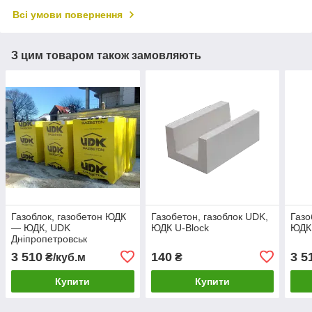
Всі умови повернення
З цим товаром також замовляють
Газоблок, газобетон ЮДК
Газобетон, газоблок UDK,
Газо
— ЮДК, UDK
ЮДК U-Block
ЮДК 
Дніпропетровськ
комірчастий блок
3 510
140
3 5
₴/куб.м
₴
Купити
Купити