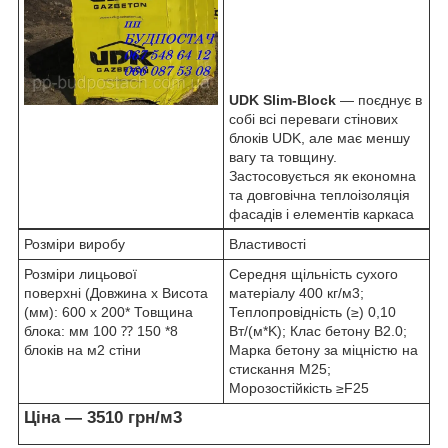
UDK Slim-Block
― поєднує в
собі всі переваги стінових
блоків UDK, але має меншу
вагу та товщину.
Застосовується як економна
та довговічна теплоізоляція
фасадів і елементів каркаса
Розміри виробу
Властивості
Розміри лицьової
Середня щільність сухого
поверхні (Довжина х Висота
матеріалу 400 кг/м
3
;
(мм): 600 x 200* Товщина
Теплопровідність (≥) 0,10
блока: мм 100 ⁇ 150 *8
Вт/(м*K); Клас бетону B2.0;
блоків на м
2
стіни
Марка бетону за міцністю на
стискання M25;
Морозостійкість ≥F25
Ціна — 3510 грн/м
3