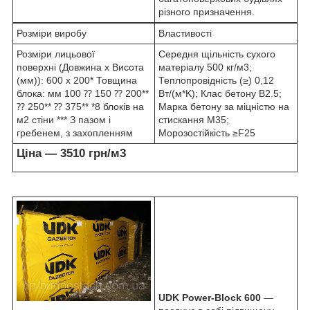
різного призначення.
Розміри виробу
Властивості
Розміри лицьової
Середня щільність сухого
поверхні (Довжина х Висота
матеріалу 500 кг/м
3
;
(мм)): 600 x 200* Товщина
Теплопровідність (≥) 0,12
блока: мм 100 ⁇ 150 ⁇ 200**
Вт/(м*K); Клас бетону B2.5;
⁇ 250** ⁇ 375** *8 блоків на
Марка бетону за міцністю на
м
2
стіни *** З пазом і
стискання M35;
гребенем, з захопленням
Морозостійкість ≥F25
Ціна — 3510 грн/м
3
UDK Power-Block 600
—