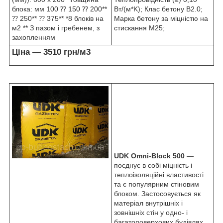
блока: мм 100 ⁇ 150 ⁇ 200**
Вт/(м*K); Клас бетону B2.0;
⁇ 250** ⁇ 375** *8 блоків на
Марка бетону за міцністю на
м
2
** З пазом і гребенем, з
стискання M25;
захопленням
Ціна — 3510 грн/м
3
UDK Omni-Block 500
—
поєднує в собі міцність і
теплоізоляційні властивості
та є популярним стіновим
блоком. Застосовується як
матеріал внутрішніх і
зовнішніх стін у одно- і
багатоповерхових будівлях