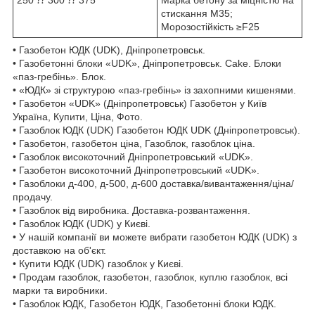
250 ⁇ 300 ⁇ 375
Марка бетону за міцністю на
стискання M35;
Морозостійкість ≥F25
• Газобетон ЮДК (UDK), Дніпропетровськ.
• Газобетонні блоки «UDK», Дніпропетровськ. Cake. Блоки
«паз-гребінь». Блок.
• «ЮДК» зі структурою «паз-гребінь» із захопними кишенями.
• Газобетон «UDK» (Дніпропетровськ) Газобетон у Київ
Україна, Купити, Ціна, Фото.
• Газоблок ЮДК (UDK) Газобетон ЮДК UDK (Дніпропетровськ).
• Газобетон, газобетон ціна, Газоблок, газоблок ціна.
• Газоблок високоточний Дніпропетровський «UDK».
• Газобетон високоточний Дніпропетровський «UDK».
• Газоблоки д-400, д-500, д-600 доставка/вивантаження/ціна/
продачу.
• Газоблок від виробника. Доставка-розвантаження.
• Газоблок ЮДК (UDK) у Києві.
• У нашій компанії ви можете вибрати газобетон ЮДК (UDK) з
доставкою на об'єкт.
• Купити ЮДК (UDK) газоблок у Києві.
• Продам газоблок, газобетон, газоблок, куплю газоблок, всі
марки та виробники.
• Газоблок ЮДК, Газобетон ЮДК, Газобетонні блоки ЮДК.