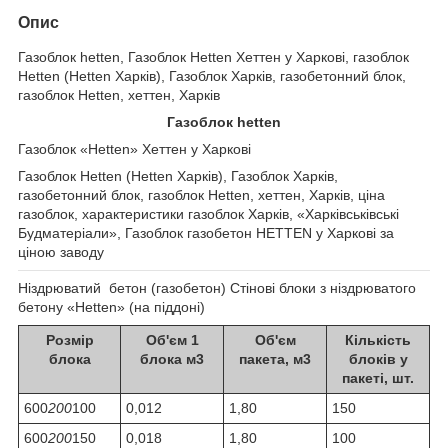
Опис
Газоблок hetten, Газоблок Hetten Хеттен у Харкові, газоблок
Hetten (Hetten Харків), Газоблок Харків, газобетонний блок,
газоблок Hetten, хеттен, Харків
Газоблок hetten
Газоблок «Hetten» Хеттен у Харкові
Газоблок Hetten (Hetten Харків), Газоблок Харків,
газобетонний блок, газоблок Hetten, хеттен, Харків, ціна
газоблок, характеристики газоблок Харків, «Харківськівські
Будматеріали», Газоблок газобетон HETTEN у Харкові за
ціною заводу
Ніздрюватий бетон (газобетон) Стінові блоки з ніздрюватого
бетону «Hetten» (на піддоні)
Розмір
Об'єм 1
Об'єм
Кількість
блока
блока м3
пакета, м3
блоків у
пакеті, шт.
600
200
100
0,012
1,80
150
600
200
150
0,018
1,80
100