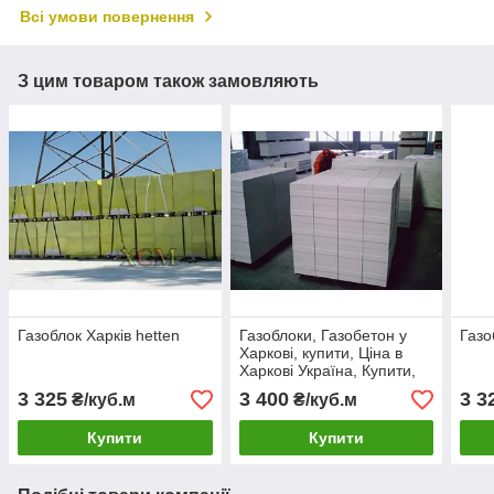
Всі умови повернення
З цим товаром також замовляють
Газоблок Харків hetten
Газоблоки, Газобетон у
Газо
Харкові, купити, Ціна в
Харкові Україна, Купити,
Ціна (gazobeton-Gazoblok)
3 325
3 400
3 3
₴/куб.м
₴/куб.м
Купити
Купити