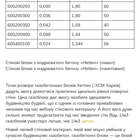
600
200
250
0,030
1,80
60
600
200
300
0,036
1,80
50
600
200
350
0,042
1,68
40
600
200
400
0,048
1,44
50
600
400
100
0,024
1,344
56
Стінові блоки з ніздрюватого бетону «Hetten» (навал)
Стінові блоки з ніздрюватого бетону «Hetten» (пакетовані)
Точні розміри газобетонних блоків Хеттен ( ХСМ Харків)
дадуть змогу домогтися практично ідеально рівної поверхні
стіни. Ціна газоблока дає змогу неабияк здешевити
будівництво будівлі, що є одним із головних привабливих
чинників під час вибору стінового матеріалу. А його вага дуже
сильно знижує трудозатрати під час зведення стін.Відь 1/м3
газоблоків ушестеро легше, ніж 1/м3
цегла
.
Новий легкий стіновий матеріал, який вже міцно увійшов у
сучасне будівництво газобетон, газобетонні блоки — це білий