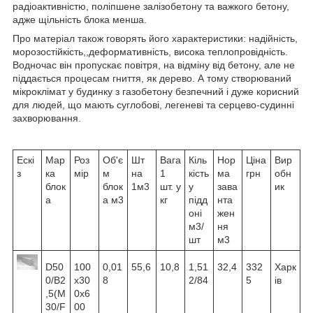
радіоактивністю, поліпшене залізобетону та важкого бетону,
адже щільність блока менша.
Про матеріал також говорять його характеристики: надійність,
морозостійкість,,деформативність, висока теплопровідність.
Водночас він пропускає повітря, на відміну від бетону, але не
піддається процесам гниття, як дерево. А тому створюваний
мікроклімат у будинку з газобетону безпечний і дуже корисний
для людей, що мають суглобові, легеневі та серцево-судинні
захворювання.
Ескі
Мар
Роз
Об'є
Шт
Вага
Кіль
Нор
Ціна
Вир
з
ка
мір
м
на
1
кість
ма
грн
обн
блок
блок
1м3
шт. у
у
зава
ик
а
а м3
кг
підд
нта
оні
жен
м3/
ня
шт
м3
D50
100
0,01
55,6
10,8
1,51
32,4
332
Харк
0/B2
х30
8
2/84
5
ів
,5(M
0х6
30/F
00