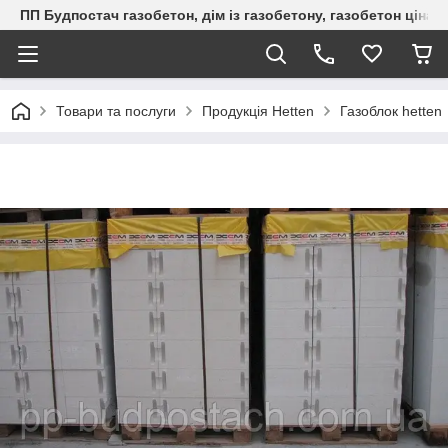
ПП Будпостач газобетон, дім із газобетону, газобетон ціна, 
Товари та послуги
Продукція Hеtten
Газоблок hetten