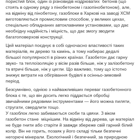
пористий блок, один із різновидів ніздрюватих бетонів (що
стоять в одному ряду з пінобетоном і газопінобетоном), але,
на відміну від пінобетону, газоблоки в Харкові на заводі ХСМ
виготовляються промисловим способом, у великих цехах,
спеціально обладнаних автоклавними установками, що дає
необхідну надійність і міцність, що дає змогу зводити
багатоповерхові конструкції.
Цей матеріал поєднує в собі одночасно властивості таких
матеріалів, як дерево та камінь, а тому набирає дедалі
більшої популярності в різних країнах. Газобетон дає гарну
звуко- та теплоізоляцію у вісім разів більше, ніж у залізобетону
та втричі більше, ніж у цегли. Що важливо, тому що істотно
знижує витрати на обігрівання будівлі в осінньо-зимовий
період.
Безсумнівно, однією з найважливіших переваг газобетонного
блока є те, що він досить легко піддається обробці
звичайними рядовими інструментами — його можна пиляти,
стругати, свердлити тощо.
У газоблок легко забиваються скоби та цвяхи. З віком
газобетон стане міцнішим. На відміну від дерева, це матеріал
не буде гнити або старіти й завжди збереже свій гарний білий
колір. Він не горить, позаяк у його складі тільки безпечні
негорючі мінерали. Екологічний і безпечний, за природною