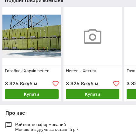
Подібні товари компанії
Газоблок Харків hetten
Hetten - Хеттен
Газо
3 325
3 325
3 3
₴/куб.м
₴/куб.м
Купити
Купити
Про нас
Рейтинг не сформований
Менше 5 відгуків за останній рік