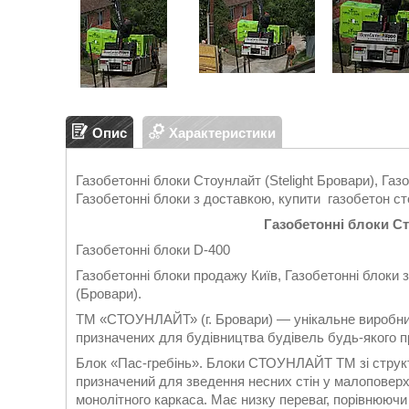
Опис
Характеристики
Газобетонні блоки Стоунлайт (Stelight Бровари), Газо
Газобетонні блоки з доставкою, купити газобетон с
Газобетонні блоки С
Газобетонні блоки D-400
Газобетонні блоки продажу Київ, Газобетонні блоки з
(Бровари).
ТМ «СТОУНЛАЙТ» (г. Бровари) — унікальне виробниц
призначених для будівництва будівель будь-якого п
Блок «Пас-гребінь». Блоки СТОУНЛАЙТ ТM зі струк
призначений для зведення несних стін у малоповерхо
монолітного каркаса. Має низку переваг, порівнюючи