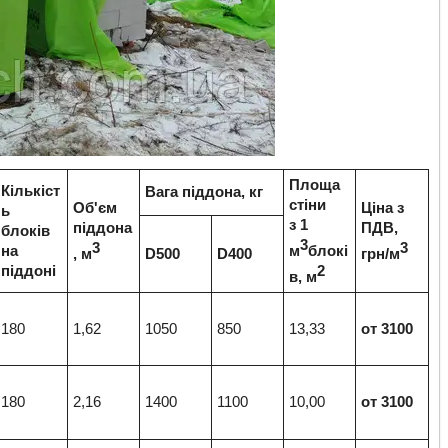
Площа
Кількіст
Вага піддона, кг
стіни
Об'єм
Ціна з
ь
з 1
піддона
ПДВ,
блоків
3
3
3
на
м
блокі
, м
D500
D400
грн/м
піддоні
2
в, м
180
1,62
1050
850
13,33
от 3100
180
2,16
1400
1100
10,00
от 3100