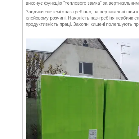
виконує функцію "теплового замка" за вертикальни
Завдяки системі «паз-гребінь», на вертикальні шви 
клейовому розчині. Наявність паз-гребіня неабияк с
продуктивність праці. Захопні кишені полегшують пр