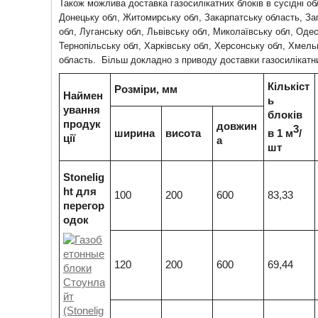
Також можлива доставка газосилікатних блоків в сусідні об
Донецьку обл, Житомирську обл, Закарпатську область, Запо
обл, Луганську обл, Львівську обл, Миколаївську обл, Одес
Тернопільську обл, Харківську обл, Херсонську обл, Хмельн
область. Більш докладно з приводу доставки газосилікатн
Кількіст
Розміри, мм
Наймен
ь
ування
блоків
продук
довжин
3
ширина
висота
в 1 м
/
ції
а
шт
Stonelig
ht для
100
200
600
83,33
перегор
одок
120
200
600
69,44