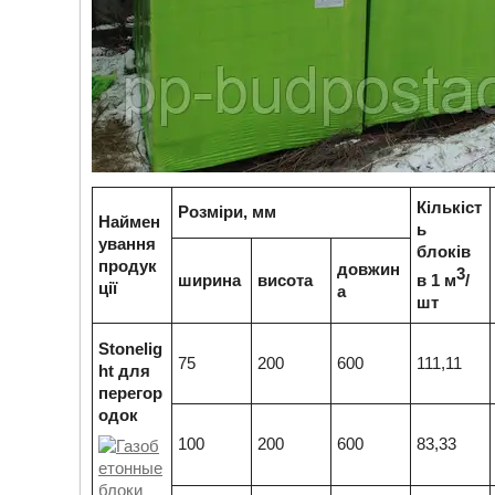
Кількіст
Розміри, мм
Наймен
ь
ування
блоків
продук
довжин
3
ширина
висота
в 1 м
/
ції
а
шт
Stonelig
75
200
600
111,11
ht для
перегор
одок
100
200
600
83,33