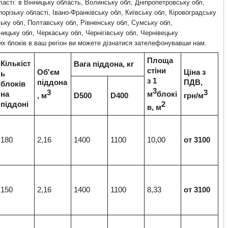
ласті: в Вінницьку область, Волинську обл, Дніпропетровську обл,
різьку області, Івано-Франківську обл, Київську обл, Кіровоградську
ьку обл, Полтавську обл, Рівненську обл, Сумську обл,
ицьку обл, Черкаську обл, Чернігівську обл, Чернівецьку
их блоків в ваш регіон ви можете дізнатися зателефонувавши нам.
Площа
Кількіст
Вага піддона, кг
стіни
Об'єм
Ціна з
ь
з 1
піддона
ПДВ,
блоків
3
3
3
на
м
блокі
, м
D500
D400
грн/м
піддоні
2
в, м
180
2,16
1400
1100
10,00
от 3100
150
2,16
1400
1100
8,33
от 3100