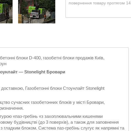
повернення товару протягом 14
бетонні блоки D-400, газобетні блоки продажів Київ,
тоун
тоунлайт — Stonelight Бровари
 доставкою, Газобетонні блоки Стоунлайт Stonelight
тво сучасних газобетонних блоків у місті Бровари,
ризначення.
турою «паз-гребінь «з захоплювальними кишенями
вому будівництві (до 3 поверхів), а також для заповнення
 з гладким блоком. Система паз-гребінь слугує як напрямні та