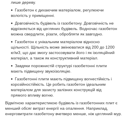
лише дереву.
Газобетон є дихаючим матеріалом, регулюючи
вологість у приміщенні.
Довговічність будівель із газобетону. Довговічність не
відрізняється від цегляних будівель. Водночас газобетон
можна свердлити, різати, обробляти як завгодно.
Газобетон є унікальним матеріалом відносно
щільності. Щільність може змінюватися від 200 до 1200
кг/м
3
, що дає змогу застосовувати його і як ізоляційний
матеріал, а також як конструктивний матеріал.
Завдяки порожнистій структурі газобетонні плити
мають підвищену звукоізоляцію.
Газобетонні плити мають підвищену вогнестійкість і
корозійностійкість. Це робить газобетон ідеальним
матеріалом для захисту залізних конструкцій від
прямого впливу вогню.
Відмітною характеристикою будівель із газобетонних плит є
менший обсяг витрат енергії на опалення. Наприклад,
енерговитрати газобетону вчетверо менше, ніж цегляний мур.