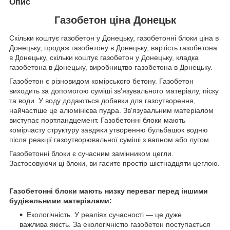
Опис
Газобетон ціна Донецьк
Скільки коштує газобетон у Донецьку, газобетонні блоки ціна в
Донецьку, продаж газобетону в Донецьку, вартість газобетона
в Донецьку, скільки коштує газобетон у Донецьку, кладка
газобетона в Донецьку, виробництво газобетона в Донецьку.
Газобетон є різновидом комірського бетону. Газобетон
виходить за допомогою суміші зв'язувального матеріалу, піску
та води. У воду додаються добавки для газоутворення,
найчастіше це алюмінієва пудра. Зв'язувальним матеріалом
виступає портландцемент. Газобетонні блоки мають
комірчасту структуру завдяки утворенню бульбашок водню
після реакції газоутворювальної суміші з вапном або лугом.
Газобетонні блоки є сучасним замінником цегли.
Застосовуючи ці блоки, ви гасите простір шістнадцяти цеглою.
Газобетонні блоки мають низку переваг перед іншими
будівельними матеріалами:
Екологічність. У реаліях сучасності — це дуже
важлива якість. За екологічністю газобетон поступається