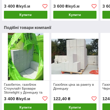
3 400
3 600
3 6
₴/куб.м
₴/куб.м
Купити
Купити
Подібні товари компанії
Газобетон, газоблок
Газоблок ціна за ракету в
Газо
Стоунлайт Бровари
Донецьку
Черн
Stonelight у Донецьку та
донецьку зоні.
3 400
122,40
124
₴/куб.м
₴
Купити
Купити