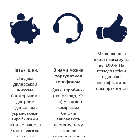
Ми впевнені в
якості товару
на
всі 100%. На
Низькі ціни.
З нами можна
кожну партію є
торгуватися
відповідні
Завдяки
телефоном.
сертифікати та
дилерським
паспорти якості
знижкам,
Деякі виробники
багаторічним і
(наприклад, Ю-
довірним
Тон) у вартість
відносинам з
комірських
українськими
бетонів
виробниками,
закладають
ціни не вище, а
доставку, тому
часто нижчі за
якщо ви
заводські
забираєте товар