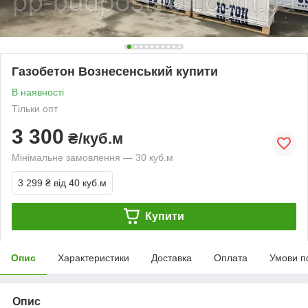
Газобетон Вознесенський купити
В наявності
Тільки опт
3 300
₴/куб.м
Мінімальне замовлення — 30 куб.м
3 299 ₴
від 40 куб.м
Купити
Опис
Характеристики
Доставка
Оплата
Умови п
Опис