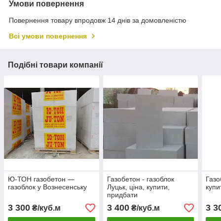
Умови повернення
Повернення товару впродовж 14 днів за домовленістю
Всі умови повернення
Подібні товари компанії
Ю-ТОН газобетон —
Газобетон - газоблок
Газо
газоблок у Вознесенську
Луцьк, ціна, купити,
купи
придбати
3 300
3 400
3 3
₴/куб.м
₴/куб.м