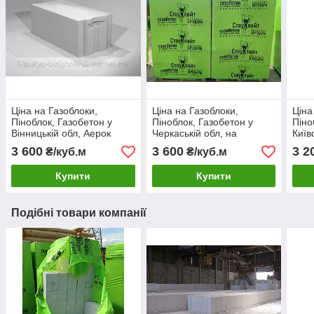
Ціна на Газоблоки,
Ціна на Газоблоки,
Ціна
Піноблок, Газобетон у
Піноблок, Газобетон у
Піно
Вінницькій обл, Аерок
Черкаській обл, на
Київ
(Обухів Березань)
Купянськ, Аерок Аерок
Купя
3 600
3 600
3 2
₴/куб.м
₴/куб.м
Обухів Березань
(Обу
Купити
Купити
Подібні товари компанії