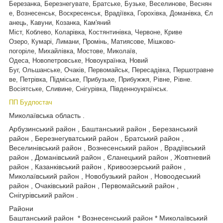
Березанка, Березнегувате, Братське, Бузьке, Веселинове, Веснян
е, Вознесенськ, Воскресенськ, Врадіївка, Горохівка, Доманівка, Єл
анець, Кавуни, Козанка, Кам'яний
Міст, Коблево, Коларівка, Костянтинівка, Червоне, Криве
Озеро, Кумарі, Лимани, Промінь, Матиясове, Мішково-
погоріле, Михайлівка, Мостове, Миколаїв,
Одеса, Новопетровське, Новоукраїнка, Новий
Буг, Ольшанське, Очаків, Первомайськ, Пересадівка, Першотравне
ве, Петрівка, Підміське, Прибузьке, Прибужжя, Рівне, Рівне.
Восіятське, Сливине, Снігурівка, Південноукраїнськ.
ПП Будпостач
Миколаївська область .
Арбузинський район , Баштанський район , Березанський
район , Березнегуватський район , Братський район ,
Веселинівський район , Вознесенський район , Врадіївський
район , Доманівський район , Єланецький район , Жовтневий
район , Казанківський район , Кривоозерський район ,
Миколаївський район , Новобузький район , Новоодеський
район , Очаківський район , Первомайський район ,
Снігурівський район .
Райони
Баштанський район * Вознесенський район * Миколаївський