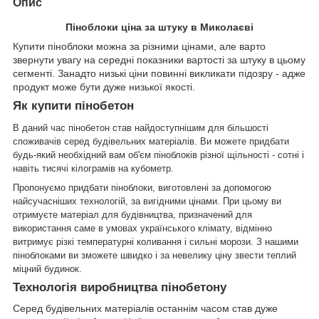
Опис
Піноблоки ціна за штуку в Миколаєві
Купити піноблоки можна за різними цінами, але варто
звернути увагу на середні показники вартості за штуку в цьому
сегменті. Занадто низькі ціни повинні викликати підозру - адже
продукт може бути дуже низької якості.
Як купити пінобетон
В даний час пінобетон став найдоступнішим для більшості
споживачів серед будівельних матеріалів. Ви можете придбати
будь-який необхідний вам об'єм піноблоків різної щільності - сотні і
навіть тисячі кілограмів на кубометр.
Пропонуємо придбати піноблоки, виготовлені за допомогою
найсучасніших технологій, за вигідними цінами. При цьому ви
отримуєте матеріал для будівництва, призначений для
використання саме в умовах українського клімату, відмінно
витримує різкі температурні коливання і сильні морози. З нашими
піноблоками ви зможете швидко і за невелику ціну звести теплий
міцний будинок.
Технологія виробництва пінобетону
Серед будівельних матеріалів останнім часом став дуже