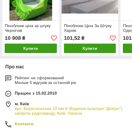
Піноблоки ціна за штуку
Піноблоки Ціна За Штуку
Піно
Чернігові
Харків
Одес
10 908
101,52
101
₴
₴
Купити
Купити
Про нас
Рейтинг не сформований
Менше 5 відгуків за останній рік
Працює з 15.02.2010
м. Київ
вул. Бориспільська 10 кім 6 (Будинок культури "Дніпро")
напроти радіозаводу, Київ, Україна
Контакти