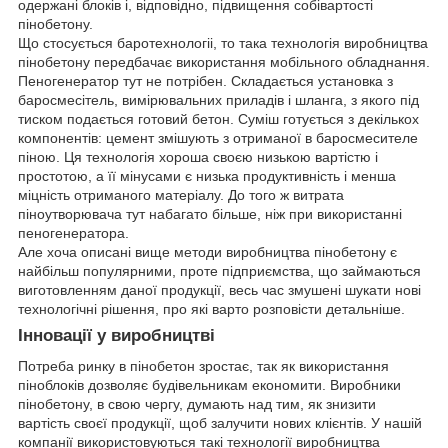
одержані блоків і, відповідно, підвищення собівартості
пінобетону.
Що стосується баротехнологіі, то така технологія виробництва
пінобетону передбачає використання мобільного обладнання.
Пеногенератор тут не потрібен. Складається установка з
баросмесітель, вимірювальних приладів і шланга, з якого під
тиском подається готовий бетон. Суміш готується з декількох
компонентів: цемент змішують з отриманої в баросмесителе
піною. Ця технологія хороша своєю низькою вартістю і
простотою, а її мінусами є низька продуктивність і менша
міцність отриманого матеріалу. До того ж витрата
піноутворювача тут набагато більше, ніж при використанні
пеногенератора.
Але хоча описані вище методи виробництва пінобетону є
найбільш популярними, проте підприємства, що займаються
виготовленням даної продукції, весь час змушені шукати нові
технологічні рішення, про які варто розповісти детальніше.
Інновації у виробництві
Потреба ринку в пінобетон зростає, так як використання
піноблоків дозволяє будівельникам економити. Виробники
пінобетону, в свою чергу, думають над тим, як знизити
вартість своєї продукції, щоб залучити нових клієнтів. У нашій
компанії використовуються такі технології виробництва