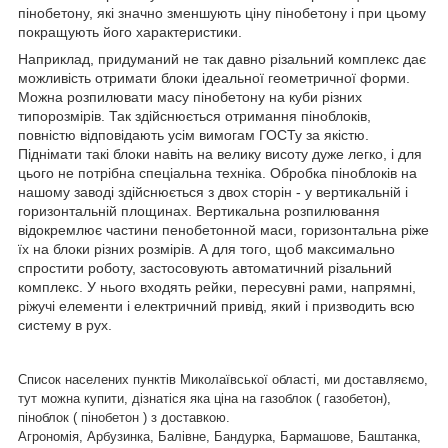
пінобетону, які значно зменшують ціну пінобетону і при цьому
покращують його характеристики.
Наприклад, придуманий не так давно різальний комплекс дає
можливість отримати блоки ідеальної геометричної форми.
Можна розпилювати масу пінобетону на куби різних
типорозмірів. Так здійснюється отримання піноблоків,
повністю відповідають усім вимогам ГОСТу за якістю.
Піднімати такі блоки навіть на велику висоту дуже легко, і для
цього не потрібна спеціальна техніка. Обробка піноблоків на
нашому заводі здійснюється з двох сторін - у вертикальній і
горизонтальній площинах. Вертикальна розпилювання
відокремлює частини пенобетонной маси, горизонтальна ріже
їх на блоки різних розмірів. А для того, щоб максимально
спростити роботу, застосовують автоматичний різальний
комплекс. У нього входять рейки, пересувні рами, напрямні,
ріжучі елементи і електричний привід, який і призводить всю
систему в рух.
Список населених пунктів Миколаївської області, ми доставляємо,
тут можна купити, дізнатіся яка ціна на газоблок ( газобетон),
піноблок ( пінобетон ) з доставкою.
Агрономія, Арбузинка, Балівне, Бандурка, Бармашове, Баштанка,