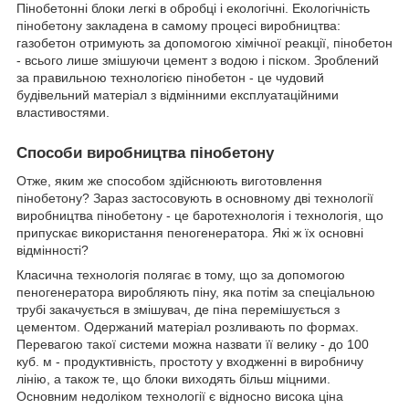
Пінобетонні блоки легкі в обробці і екологічні. Екологічність
пінобетону закладена в самому процесі виробництва:
газобетон отримують за допомогою хімічної реакції, пінобетон
- всього лише змішуючи цемент з водою і піском. Зроблений
за правильною технологією пінобетон - це чудовий
будівельний матеріал з відмінними експлуатаційними
властивостями.
Способи виробництва пінобетону
Отже, яким же способом здійснюють виготовлення
пінобетону? Зараз застосовують в основному дві технології
виробництва пінобетону - це баротехнологія і технологія, що
припускає використання пеногенератора. Які ж їх основні
відмінності?
Класична технологія полягає в тому, що за допомогою
пеногенератора виробляють піну, яка потім за спеціальною
трубі закачується в змішувач, де піна перемішується з
цементом. Одержаний матеріал розливають по формах.
Перевагою такої системи можна назвати її велику - до 100
куб. м - продуктивність, простоту у входженні в виробничу
лінію, а також те, що блоки виходять більш міцними.
Основним недоліком технології є відносно висока ціна