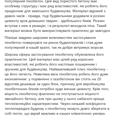
популярний пінобетон. Цей вид пористого бетону має
особливу структуру і має ряд властивостей, які роблять його
придатним для заміського будівництва. Матеріал відомий з
давніх часів - правда, тоді будівельники додавали в розчин
цементу кров домашніх тварин - здебільшого биків. Розчин
вступав з нею в реакцію, і в результаті виходила піна. Такий
матеріал можна було використовувати практично де завгодно.
Пізніше завдяки широким можливостям застосування
пінобетон повернувся на ринок будматеріалів і став дуже
популярний в нашій країні, так як добре витримує морози.
Широка сфера застосування пінобетону обумовлена ​​його
практичністю. Цей матеріал має цілий ряд корисних
властивостей, які роблять його настільки поширеним і
зручним для будівництва. Найважливіший плюс пінобетону -
це його легкість. Невелика вага пінобетону робить його дуже
економічним: у порівнянні з газобетоном він стоїть на 20
відсотків дешевше за один блок, причому для виробництва
пінобетонних блоків потрібно куди менше цементу. Крім того,
міцність пінобетону фактично не поступається міцності
звичайного бетону, але при цьому у нього набагато краще
теплоізоляційні характеристики. Через низький коефіцієнта
теплопередачі будинку з пінобетону можуть довго зберігати в
собі тепло, що вкрай важливо в наших кліматичних умовах.