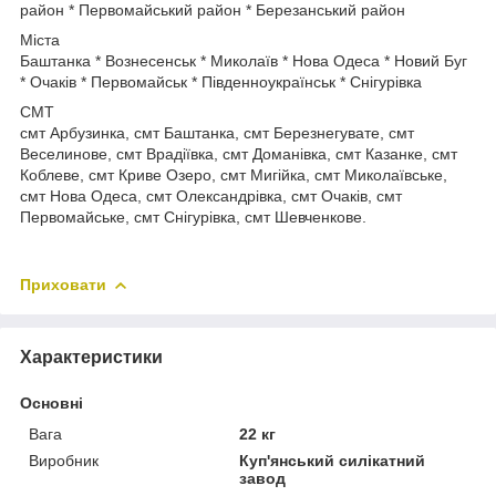
район * Первомайський район * Березанський район
Міста
Баштанка * Вознесенськ * Миколаїв * Нова Одеса * Новий Буг
* Очаків * Первомайськ * Південноукраїнськ * Снігурівка
СМТ
смт Арбузинка, смт Баштанка, смт Березнегувате, смт
Веселинове, смт Врадіївка, смт Доманівка, смт Казанке, смт
Коблеве, смт Криве Озеро, смт Мигійка, смт Миколаївське,
смт Нова Одеса, смт Олександрівка, смт Очаків, смт
Первомайське, смт Снігурівка, смт Шевченкове.
Приховати
Характеристики
Основні
Вага
22 кг
Виробник
Куп'янський силікатний
завод