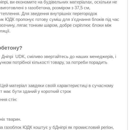
прі, ви економите на будівельних матеріалах, оскільки не
иготовлені з газобетона, розміром з 37,5 см,
утеплення. Для зведення внутрішніх перегородок
ик ЮДК пропонує готову суміш для з'єднання блоків під час
розчину, лягає тонким шаром, добре скріплює блоки між
ляції.
обетону?
у Дніпрі UDK, сміливо звертайтесь до наших менеджерів, і
нком потрібної кількості товару, за потреби порадить
 Цей матеріал завдяки своїй характеристиці в сучасному
кт має бути зданий у короткий строк
ня стін:
іх тварин.
а газоблок ЮДК коштує у бДніпрі як промисловий регіон,