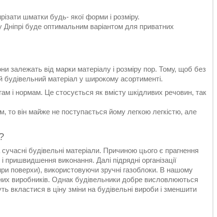
ізати шматки будь- якої форми і розміру.
 Дніпрі буде оптимальним варіантом для приватних
ни залежать від марки матеріалу і розміру пор. Тому, щоб без
й будівельний матеріал у широкому асортименті.
гам і нормам. Це стосується як вмісту шкідливих речовин, так
, то він майже не поступається йому легкою легкістю, але
?
 сучасні будівельні матеріали. Причиною цього є прагнення
 і пришвидшення виконання. Далі підрядні організації
ри поверхи), використовуючи зручні газоблоки. В нашому
 різних виробників. Однак будівельники добре висловлюються
ть вкластися в ціну зміни на будівельні вироби і зменшити