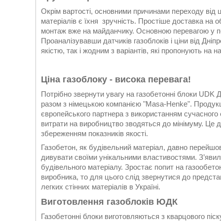
Окрім вартості, основними причинами переходу від 
матеріалів є їхня зручність. Простіше доставка на о
монтаж вже на майданчику. Основною перевагою у пор
Проаналізувавши датчиків газоблоків і ціни від Дні
якістю, так і жодним з варіантів, які пропонують на 
Ціна газоблоку - висока перевага!
Потрібно звернути увагу на газобетонні блоки UDK Дн
разом з німецькою компанією "Masa-Henke". Продук
європейського партнера з використанням сучасного 
витрати на виробництво зводяться до мінімуму. Це 
збереженням показників якості.
Газобетон, як будівельний матеріал, давно перейшо
дивувати своїми унікальними властивостями. З’явили
будівельного матеріалу. Зростає попит на газообетон
виробника, то для цього слід звернутися до предста
легких стінних матеріалів в Україні.
Виготовлення газоблоків ЮДК
Газобетонні блоки виготовляються з кварцового піску