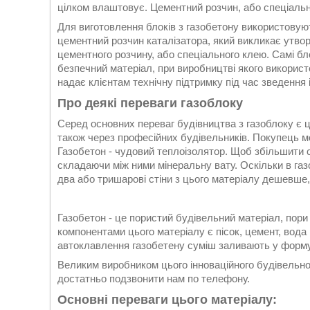
цілком влаштовує. Цементний розчин, або спеціаль
Для виготовлення блоків з газобетону використовуют
цементний розчин каталізатора, який викликає утво
цементного розчину, або спеціального клею. Самі блок
безпечний матеріал, при виробництві якого викорис
надає клієнтам технічну підтримку під час зведення і
Про деякі переваги газоблоку
Серед основних переваг будівництва з газоблоку є 
також через професійних будівельників. Покупець мо
Газобетон - чудовий теплоізолятор. Щоб збільшити с
складаючи між ними мінеральну вату. Оскільки в га
два або тришарові стіни з цього матеріалу дешевше,
Газобетон - це пористий будівельний матеріал, пори
компонентами цього матеріалу є пісок, цемент, вода 
автоклавлення газобетену суміш заливають у форму,
Великим виробником цього інноваційного будівельног
достатньо подзвонити нам по телефону.
Основні переваги цього матеріалу: