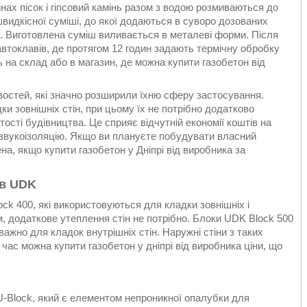
ах пісок і гіпсовий камінь разом з водою розмиваються до
видкісної суміші, до якої додаються в суворо дозованих
а. Виготовлена суміш виливається в металеві форми. Після
втоклавів, де протягом 12 годин задають термічну обробку
ь на склад або в магазин, де можна купити газобетон від
остей, які значно розширили їхню сферу застосування.
и зовнішніх стін, при цьому їх не потрібно додатково
ості будівництва. Це сприяє відчутній економії коштів на
у звукоізоляцію. Якщо ви плануєте побудувати власний
на, якщо купити газобетон у Дніпрі від виробника за
ів UDK
k 400, які використовуються для кладки зовнішніх і
м, додаткове утеплення стін не потрібно. Блоки UDK Block 500
ажно для кладок внутрішніх стін. Наружні стіни з таких
 час можна купити газобетон у дніпрі від виробника ціни, що
Block, який є елементом непроникної опалубки для