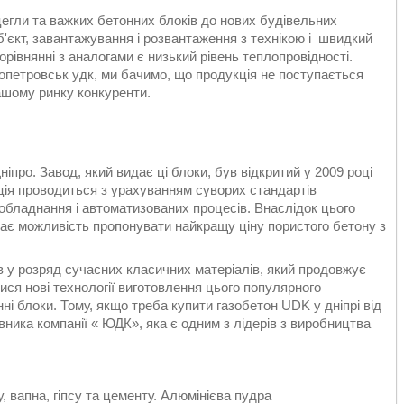
цегли та важких бетонних блоків до нових будівельних
б'єкт, завантажування і розвантаження з технікою і швидкий
івнянні з аналогами є низький рівень теплопровідності.
пропетровськ удк, ми бачимо, що продукція не поступається
нашому ринку конкуренти.
іпро. Завод, який видає ці блоки, був відкритий у 2009 році
ція проводиться з урахуванням суворих стандартів
обладнання і автоматизованих процесів. Внаслідок цього
дає можливість пропонувати найкращу ціну пористого бетону з
в у розряд сучасних класичних матеріалів, який продовжує
ся нові технології виготовлення цього популярного
ні блоки. Тому, якщо треба купити газобетон UDK у дніпрі від
вника компанії « ЮДК», яка є одним з лідерів з виробництва
, вапна, гіпсу та цементу. Алюмінієва пудра