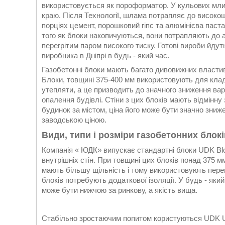
використовується як пороформатор. У кульових млин
краю. Після Технології, шлама потрапляє до високош
порціях цемент, порошковий гіпс та алюмінієва паст
того як блоки накопичуються, вони потрапляють до а
перегрітим паром високого тиску. Готові вироби йдут
виробника в Дніпрі в будь - який час.
Газобетонні блоки мають багато дивовижних властив
Блоки, товщині 375-400 мм використовують для кладк
утепляти, а це призводить до значного зниження варт
опалення будівлі. Стіни з цих блоків мають відмінн
будинок за містом, ціна його може бути значно зниже
заводською ціною.
Види, типи і розміри газобетонних блок
Компанія « ЮДК» випускає стандартні блоки UDK Bloc
внутрішніх стін. При товщині цих блоків понад 375 м
мають більшу щільність і тому використовують перев
блоків потребують додаткової ізоляції. У будь - який
може бути нижчою за ринкову, а якість вища.
Стабільно зростаючим попитом користуються UDK U-