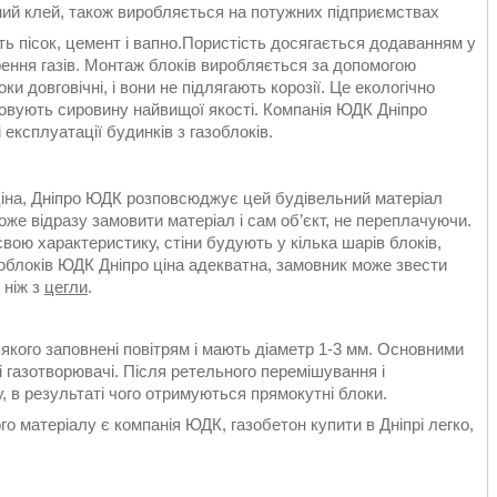
ний клей, також виробляється на потужних підприємствах
ь пісок, цемент і вапно.Пористість досягається додаванням у
рення газів. Монтаж блоків виробляється за допомогою
и довговічні, і вони не підлягають корозії. Це екологічно
товують сировину найвищої якості. Компанія ЮДК Дніпро
 експлуатації будинків з газоблоків.
ціна, Дніпро ЮДК розповсюджує цей будівельний матеріал
же відразу замовити матеріал і сам об’єкт, не переплачуючи.
вою характеристику, стіни будують у кілька шарів блоків,
зоблоків ЮДК Дніпро ціна адекватна, замовник може звести
 ніж з
цегли
.
 якого заповнені повітрям і мають діаметр 1-3 мм. Основними
і газотворювачі. Після ретельного перемішування і
 в результаті чого отримуються прямокутні блоки.
о матеріалу є компанія ЮДК, газобетон купити в Дніпрі легко,