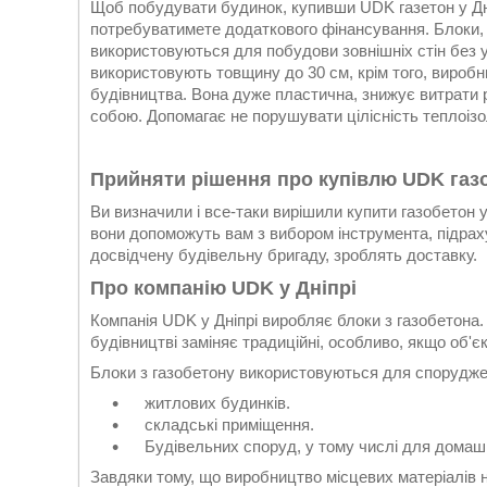
Щоб побудувати будинок, купивши UDK газетон у Дні
потребуватимете додаткового фінансування. Блоки, в
використовуються для побудови зовнішніх стін без 
використовують товщину до 30 см, крім того, виробн
будівництва. Вона дуже пластична, знижує витрати 
собою. Допомагає не порушувати цілісність теплоізо
Прийняти рішення про купівлю UDK газ
Ви визначили і все-таки вирішили купити газобетон 
вони допоможуть вам з вибором інструмента, підраху
досвідчену будівельну бригаду, зроблять доставку.
Про компанію UDK у Дніпрі
Компанія UDK у Дніпрі виробляє блоки з газобетона.
будівництві заміняє традиційні, особливо, якщо об'є
Блоки з газобетону використовуються для споруджен
житлових будинків.
складські приміщення.
Будівельних споруд, у тому числі для домашн
Завдяки тому, що виробництво місцевих матеріалів н