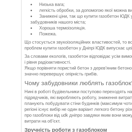
Низька вага;
легкість обробки, за допомогою якої можна вир
Занижені ціни, так що купити газобетон ЮДК у
забудовників нашого міста;
Хороша термоізоляція.
Пожежа.
Що стосується звукоізоляційних властивостей, то во
проблем купити газобетон у Дніпрі ЮДК випускає це
За словами екологів, газобетон відповідає усім вимо
і рівня радіоактивності.
Якщо порівняти пористий бетон з дерев’яним бетоном
значно перевершує опірність грибів.
Чому забудовники люблять газоблок
Нині в роботі будівельники поступово переходять на
підрядчиків, які виробляють роботу, зниження витрат
планують побудувати стіни будинків (максимум чоти
регіоні існує вибір не один варіант легкого бетону
про газоблоки від udk дніпро завдяки яким вони можу
витрати на об’єкт.
Зручність роботи з газоблоком