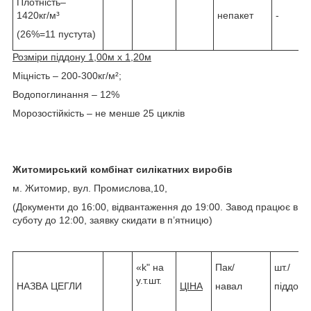
Плотність–
1420кг/м³
непакет
-
(26%=11 пустута)
Розміри піддону 1,00м х 1,20м
Міцність – 200-300кг/м²;
Водопоглинання – 12%
Морозостійкість – не менше 25 циклів
Житомирський комбінат силікатних виробів
м. Житомир, вул. Промислова,10,
(Документи до 16:00, відвантаження до 19:00. Завод працює в
суботу до 12:00, заявку скидати в п’ятницю)
«k" на
Пак/
шт./
у.т.шт.
НАЗВА ЦЕГЛИ
ЦІНА
навал
піддоні