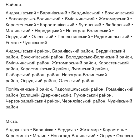
Райони.
Андрушівський • Баранівський • Бердичівський • Брусилівський
• Володарсько-Волинський • Ємільчинський • Житомирський •
Коростенський • Коростишівський • Лугинський • Любарський •
Малинський • Народицький • Новоград-Волинський •
Овруцький • Олевський • Попільнянський • Радомишльський •
Роман • Чуднівський
Андрушівський район, Баранівський район, Бердичівський
район, Брусилівський район, Володарсько-Волинський район,
Ємільчинський район, Житомирський район, Коростенський
район, Коростишівський район, Лугинський район,
Любарський район, район, Новоград-Волинський
район, Овруцький район, Олевський район,
Попільнянський район, Радомишльський район, Романівський
район (колишній Дзержинський), Ружинський район,
Червоноармійський район, Черняхівський район, Чуднівський
район
Міста.
Андрушівка • Баранівка • Бердичів • Житомир • Коростень •
Коростишів • Малин • Новоград-Волинський • Овруч • Олевськ