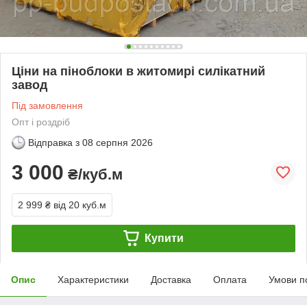
Ціни на піноблоки в житомирі силікатний
завод
Під замовлення
Опт і роздріб
Відправка з
08 серпня 2026
3 000
₴/куб.м
2 999 ₴
від 20 куб.м
Купити
Опис
Характеристики
Доставка
Оплата
Умови п