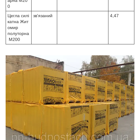
арна М20
0
Цегла силі
зв'язаний
4,47
катна Жит
омир
полуторна
М200