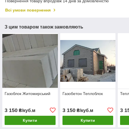
Повернення товару впродовж 14 днів за домовленістю
Всі умови повернення
З цим товаром також замовляють
Газоблок Житомирський
Газобетон Теплоблок
Тепл
3 150
3 150
3 1
₴/куб.м
₴/куб.м
Купити
Купити