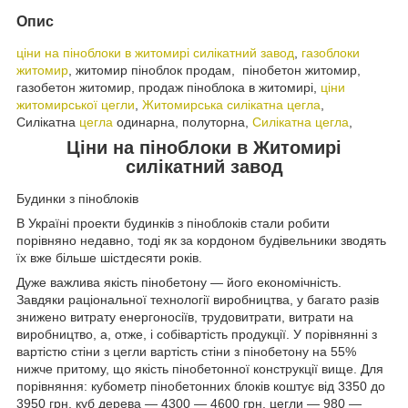
Опис
ціни на піноблоки в житомирі силікатний завод
,
газоблоки
житомир
, житомир піноблок продам, пінобетон житомир,
газобетон житомир, продаж піноблока в житомирі,
ціни
житомирської цегли
,
Житомирська силікатна цегла
,
Силікатна
цегла
одинарна, полуторна,
Силікатна цегла
,
Ціни на піноблоки в Житомирі
силікатний завод
Будинки з піноблоків
В Україні проекти будинків з піноблоків стали робити
порівняно недавно, тоді як за кордоном будівельники зводять
їх вже більше шістдесяти років.
Дуже важлива якість пінобетону ― його економічність.
Завдяки раціональної технології виробництва, у багато разів
знижено витрату енергоносіїв, трудовитрати, витрати на
виробництво, а, отже, і собівартість продукції. У порівнянні з
вартістю стіни з цегли вартість стіни з пінобетону на 55%
нижче притому, що якість пінобетонної конструкції вище. Для
порівняння: кубометр пінобетонних блоків коштує від 3350 до
3950 грн, куб дерева ― 4300 ― 4600 грн, цегли ― 980 ―