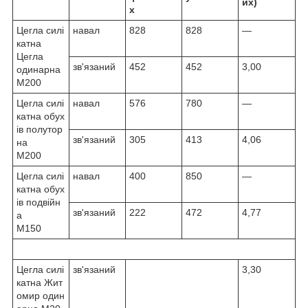
их)
х
Цегла силі
навал
828
828
—
катна
Цегла
зв'язаний
452
452
3,00
одинарна
М200
Цегла силі
навал
576
780
—
катна обух
ів полутор
зв'язаний
305
413
4,06
на
М200
Цегла силі
навал
400
850
—
катна обух
ів подвійн
зв'язаний
222
472
4,77
а
М150
Цегла силі
зв'язаний
3,30
катна Жит
омир один