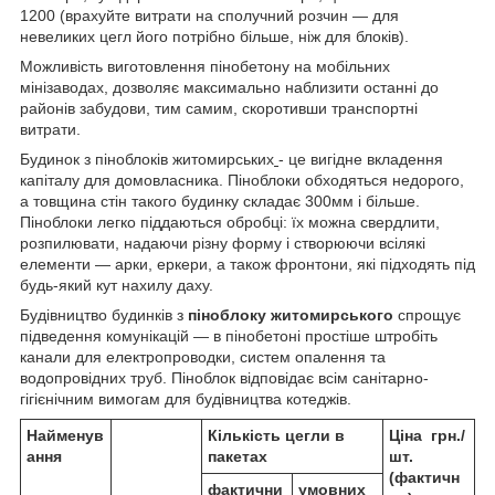
1200 (врахуйте витрати на сполучний розчин ― для
невеликих цегл його потрібно більше, ніж для блоків).
Можливість виготовлення пінобетону на мобільних
мінізаводах, дозволяє максимально наблизити останні до
районів забудови, тим самим, скоротивши транспортні
витрати.
Будинок з піноблоків житомирських
- це вигідне вкладення
капіталу для домовласника. Піноблоки обходяться недорого,
а товщина стін такого будинку складає 300мм і більше.
Піноблоки легко піддаються обробці: їх можна свердлити,
розпилювати, надаючи різну форму і створюючи всілякі
елементи ― арки, еркери, а також фронтони, які підходять під
будь-який кут нахилу даху.
Будівництво будинків з
піноблоку житомирського
спрощує
підведення комунікацій ― в пінобетоні простіше штробіть
канали для електропроводки, систем опалення та
водопровідних труб. Піноблок відповідає всім санітарно-
гігієнічним вимогам для будівництва котеджів.
Найменув
Кількість цегли в
Ціна грн./
ання
пакетах
шт.
(фактичн
фактични
умовних