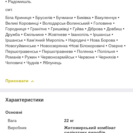
• Радомишль.
смт.
Біла Криниця • Брусилів • Бучмани • Биківка • Вакуленчук •
Великі Коровинці • Володарськ-Волинський • Головине •
Городниця • Гранітне • Гришківці • Гуйва • Діброва • Довбиш •
Дружба • Ємільчине • Жовтневе • Іванопіль • Іршанськ •
Іршанськ • Кам'яний Миропіль • Народичі • Нова Борова •
Новогуйвинське • Новоозерянка •Нові Білокоровичі • Озерне •
Першотравенськ • Першотравневе • Полянка • Попільня •
Романів • Ружин • Червоноармійськ • Червоне • Черняхів •
Чоповичі • Чуднів • Яблунець
Приховати
Характеристики
Основні
Вага
22 кг
Виробник
Житомирський комбінат
силікатних виробів