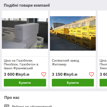
Подібні товари компанії
Ціна на Газоблоки,
Силікатний завод
Ціна
Піноблок, Газобетон в
Житомир
Піно
Івано-Франківській
Хмел
області, на Аерок Обухів
Аеро
3 600
3 150
3 6
₴/куб.м
₴/куб.м
Березань
Купити
Купити
Про нас
Рейтинг не сформований