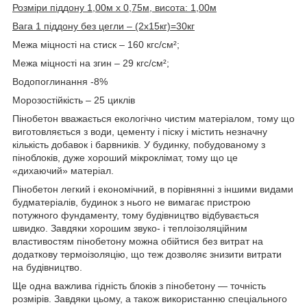
Розміри піддону 1,00м х 0,75м, висота: 1,00м
Вага 1 піддону без цегли – (2х15кг)=30кг
Межа міцності на стиск – 160 кгс/см²;
Межа міцності на згин – 29 кгс/см²;
Водопоглинання -8%
Морозостійкість – 25 циклів
Пінобетон вважається екологічно чистим матеріалом, тому що
виготовляється з води, цементу і піску і містить незначну
кількість добавок і барвників. У будинку, побудованому з
піноблоків, дуже хороший мікроклімат, тому що це
«дихаючий» матеріал.
Пінобетон легкий і економічний, в порівнянні з іншими видами
будматеріалів, будинок з нього не вимагає пристрою
потужного фундаменту, тому будівництво відбувається
швидко. Завдяки хорошим звуко- і теплоізоляційним
властивостям пінобетону можна обійтися без витрат на
додаткову термоізоляцію, що теж дозволяє знизити витрати
на будівництво.
Ще одна важлива гідність блоків з пінобетону ― точність
розмірів. Завдяки цьому, а також використанню спеціального