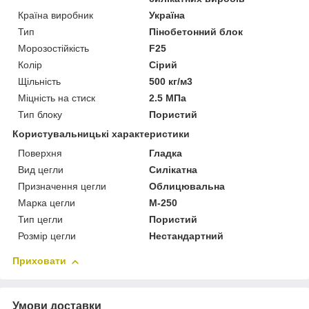
Країна виробник
Україна
Тип
Пінобетонний блок
Морозостійкість
F25
Колір
Сірий
Щільність
500 кг/м3
Міцність на стиск
2.5 МПа
Тип блоку
Пористий
Користувальницькі характеристики
Поверхня
Гладка
Вид цегли
Силікатна
Призначення цегли
Облицювальна
Марка цегли
М-250
Тип цегли
Пористий
Розмір цегли
Нестандартний
Приховати
Умови доставки