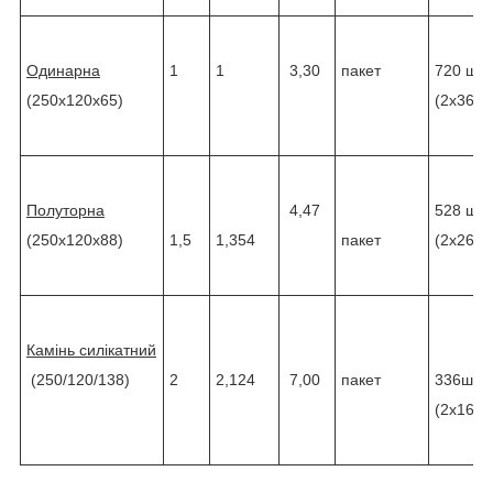
Одинарна
1
1
3,30
пакет
720 шт.
(250х120х65)
(2х360)
Полуторна
4,47
528 шт.
(250х120х88)
1,5
1,354
пакет
(2х264)
Камінь силікатний
(250/120/138)
2
2,124
7,00
пакет
336шт
(2х168)