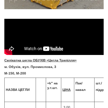
Силікатна цегла ОБУХІВ «Цегла Трипілля»
м. Обухів, вул. Промислова, 3
М-150, М-200
«
k
" на
Пак/
шт./
у.т.шт.
НАЗВА ЦЕГЛИ
ЦІНА
навал
піддоні
3.00