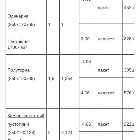
пакет
452шт
Одинарна
(250х120х65)
1
1
3,00
непакет
828шт
Плотність–
1700кг/м³
4.06
Полуторна
пакет
305шт
(250х120х88)
1,5
1,354
4.06
непакет
576 шт.
Камінь силікатний
пустотілий
4.66
пакет
222шт
(250/120/138)
2
2,124