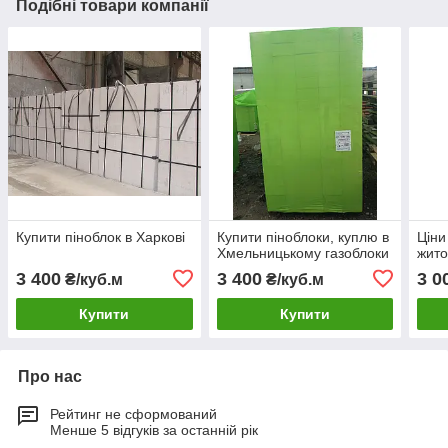
Подібні товари компанії
Купити піноблок в Харкові
Купити піноблоки, куплю в
Ціни
Хмельницькому газоблоки
жито
3 400
3 400
3 0
₴/куб.м
₴/куб.м
Купити
Купити
Про нас
Рейтинг не сформований
Менше 5 відгуків за останній рік