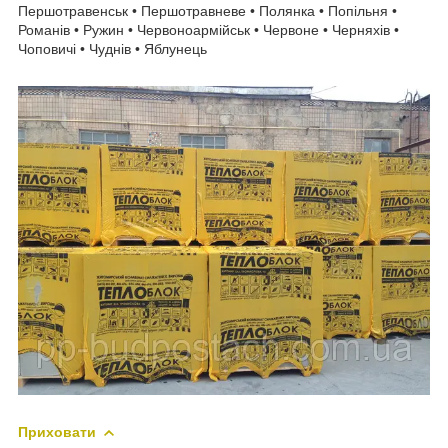
Першотравенськ • Першотравневе • Полянка • Попільня •
Романів • Ружин • Червоноармійськ • Червоне • Черняхів •
Чоповичі • Чуднів • Яблунець
Приховати