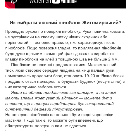
Як вибрати якісний піноблок Житомирський?
Проведіть рукою по поверхні піноблоку. Рука повинна ковзати,
не зустрічаючи на своєму шляху ніяких сходинок або
нерівностей ― основне правило, яке характеризує якість
піноблоків. Якщо поверхня гладка, то прилягання піноблоків
буде дуже щільним і саме цей факт дозволяє виробляти
кладку піноблоків на клей з товщиною шва не більше 2 мм.
Піноблоки не повинні продавлюватися. Максимальний
тиск, який створює середня людина на кінці пальця руки,
намагаючись продавити блок, становить 19-20 кг. Якщо блоки
продавлюються пальцем, то будувати будинок (несучі стіни) з
них категорично забороняється.
Якщо піноблоки продавлюються пальцем, а на зламі
мають злегка жовтуватий відтінок ― можете бути
впевнені, що в процесі виробництва був використаний
синтетичний дешевий піноутворювач
.
На поверхні піноблоків не повинні бути видні чорні сліди
мастила. Якщо такі є, то можете бути впевнені, що
обштукатурити поверхню вам не вдасться