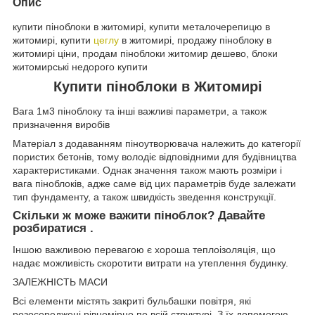
Опис
купити піноблоки в житомирі, купити металочерепицю в
житомирі, купити
цеглу
в житомирі, продажу піноблоку в
житомирі ціни, продам піноблоки житомир дешево, блоки
житомирські недорого купити
Купити піноблоки в Житомирі
Вага 1м3 піноблоку та інші важливі параметри, а також
призначення виробів
Матеріал з додаванням піноутворювача належить до категорії
пористих бетонів, тому володіє відповідними для будівництва
характеристиками. Однак значення також мають розміри і
вага піноблоків, адже саме від цих параметрів буде залежати
тип фундаменту, а також швидкість зведення конструкції.
Скільки ж може важити піноблок? Давайте
розбиратися .
Іншою важливою перевагою є хороша теплоізоляція, що
надає можливість скоротити витрати на утеплення будинку.
ЗАЛЕЖНІСТЬ МАСИ
Всі елементи містять закриті бульбашки повітря, які
розосереджені рівномірно по всій структурі. З їх допомогою