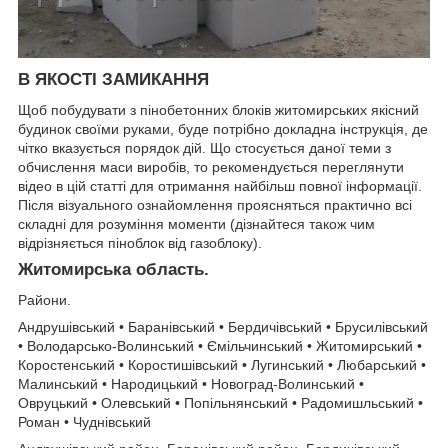
В ЯКОСТІ ЗАМИКАННЯ
Щоб побудувати з пінобетонних блоків житомирських якісний
будинок своїми руками, буде потрібно докладна інструкція, де
чітко вказується порядок дій. Що стосується даної теми з
обчислення маси виробів, то рекомендується переглянути
відео в цій статті для отримання найбільш повної інформації.
Після візуального ознайомлення проясняться практично всі
складні для розуміння моменти (дізнайтеся також чим
відрізняється піноблок від газоблоку).
Житомирська область.
Райони.
Андрушівський • Баранівський • Бердичівський • Брусилівський
• Володарсько-Волинський • Ємільчинський • Житомирський •
Коростенський • Коростишівський • Лугинський • Любарський •
Малинський • Народицький • Новоград-Волинський •
Овруцький • Олевський • Попільнянський • Радомишльський •
Роман • Чуднівський