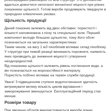
вдається домогтися непоганої механічної міцності при різних
показниках щільності. Готові вироби продовжують тверднути в
природних кліматичних умовах.
Щільність продукції
Даний показник залежить від двох обставин: пористості і
кількості наповнювача з піску та спеціальної золи. Перший
компонент володіє більшою щільністю, тому його обсяг
позначається на загальних характеристиках.
Таким чином, на вагу 1 м3 піноблоків впливає склад піноблоку.
У структурі при певній реакції виникають порожнечі, наявність
яких призводить до зниження міцності і утворення
неоднорідностей.
Від показника щільності залежить рівень поглинання води, а
він позначається на морозостійкості матеріалу.
Пористість побічно впливає на термін служби продукції.
Увага! З підвищенням ступеня водопоглинання здатність
витримувати велику кількість циклів відтавання і
заморожування зменшується. Експлуатаційний період стає
менше.
Розміри товару
При зведенні об'єктів використовуються вироби різних