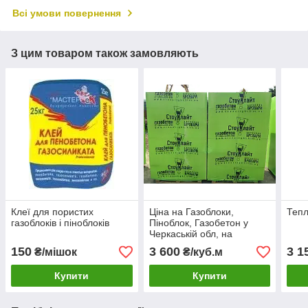
Всі умови повернення
З цим товаром також замовляють
Клеї для пористих
Ціна на Газоблоки,
Тепл
газоблоків і піноблоків
Піноблок, Газобетон у
Черкаській обл, на
Купянськ, Аерок Аерок
150
3 600
3 1
₴/мішок
₴/куб.м
Обухів Березань
Купити
Купити