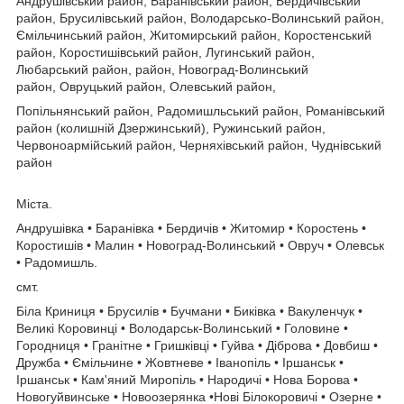
Андрушівський район, Баранівський район, Бердичівський
район, Брусилівський район, Володарсько-Волинський район,
Ємільчинський район, Житомирський район, Коростенський
район, Коростишівський район, Лугинський район,
Любарський район, район, Новоград-Волинський
район, Овруцький район, Олевський район,
Попільнянський район, Радомишльський район, Романівський
район (колишній Дзержинський), Ружинський район,
Червоноармійський район, Черняхівський район, Чуднівський
район
Міста.
Андрушівка • Баранівка • Бердичів • Житомир • Коростень •
Коростишів • Малин • Новоград-Волинський • Овруч • Олевськ
• Радомишль.
смт.
Біла Криниця • Брусилів • Бучмани • Биківка • Вакуленчук •
Великі Коровинці • Володарськ-Волинський • Головине •
Городниця • Гранітне • Гришківці • Гуйва • Діброва • Довбиш •
Дружба • Ємільчине • Жовтневе • Іванопіль • Іршанськ •
Іршанськ • Кам'яний Миропіль • Народичі • Нова Борова •
Новогуйвинське • Новоозерянка •Нові Білокоровичі • Озерне •