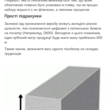
І нарешті, якість піноблоків визначається тим, що вони
обов'язково повинні бути упаковані в плівку, так як процес
набору міцності є не фізичним, а хімічним процесом.
Прості підрахунки
Залежно від призначення виробу можуть володіти різною
щільністю, яка позначається цифрами з латинською буквою
на початку (Наприклад, D600). Виходячи з цього показника,
один кубічний метр продукції буде мати масу приблизно 600
кг.
Таким чином, визначити вагу одного піноблоку не складає
труднощів.