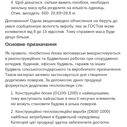
Щоб дізнатися, скільки важить піноблок, необхідно
загальну масу куба розділити на кількість одиниць.
Отже, виходить: 600: 20,83≈28,8 кг.
Доповнення! Однак вищенаведені обчислення не беруть до
уваги сорбционную вологість виробу, яка за ГОСТом може
коливатися від 8 до 15 відсотків. Тому справжня маса буде
дещо більше.
Основне призначення
Як правило, пінобетонні блоки житомирські використовуються
в реконструкційних та будівельних роботах при спорудженні
котеджів, будинків, офісних будівель, гаражів та інших
будівель сільськогосподарського та виробничого призначення.
Також матеріал активно застосовується для створення
додаткових поверхів. За допомогою даної продукції
формується додаткова теплоізоляція стін.
Конструкційні блоки (D1100-1200) є найміцнішими,
тому виступають найчастіше в якості несучих елементів,
які можуть становити будова в кілька поверхів.
Конструкційно-теплоізоляційні вироби (D600-1000)
найбільш затребувані в будівельній середовищі.
Категорія цієї продукції здатна забезпечити достатнє