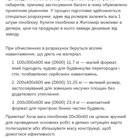
габаритів, причому застосування багато в чому обумовлено
проектним рішенням. У процесі підготовки здійснюються
спеціальні розрахунки, адже від розмірів залежить вага 1
штуки піноблоку. Купити піноблоки в Житомирі можливо в
дилера, ціни на продукцію в нього завжди дешевше від
заводу.
При обчисленнях в розрахунок беруться всілякі
навантаження, що діють на матеріал.
100x300x600 мм (D600) 11,7 кг ― малий формат,
який підходить чудово для будівництва перегородок і
стін, позбавлених серйозних навантажень.
200x400x600 мм (D600) 31,25 кг ― великий розмір,
застосовуваний для зовнішніх несучих площин без
додаткового утеплення.
200x300x600 мм (D600) 23,4 кг ― компактний
формат для пристрою бічних частин будівель.
Примітка! Хоча вага піноблоків 20х30х60 см цілком зручний
для проведення основних робіт, в деяких ситуаціях варто
полегшувати або збільшувати масу конструкції, щоб
домогтися ефективності.