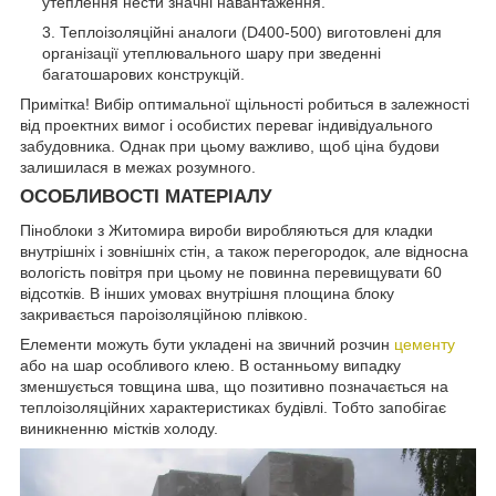
утеплення нести значні навантаження.
Теплоізоляційні аналоги (D400-500) виготовлені для
організації утеплювального шару при зведенні
багатошарових конструкцій.
Примітка! Вибір оптимальної щільності робиться в залежності
від проектних вимог і особистих переваг індивідуального
забудовника. Однак при цьому важливо, щоб ціна будови
залишилася в межах розумного.
ОСОБЛИВОСТІ МАТЕРІАЛУ
Піноблоки з Житомира вироби виробляються для кладки
внутрішніх і зовнішніх стін, а також перегородок, але відносна
вологість повітря при цьому не повинна перевищувати 60
відсотків. В інших умовах внутрішня площина блоку
закривається пароізоляційною плівкою.
Елементи можуть бути укладені на звичний розчин
цементу
або на шар особливого клею. В останньому випадку
зменшується товщина шва, що позитивно позначається на
теплоізоляційних характеристиках будівлі. Тобто запобігає
виникненню містків холоду.