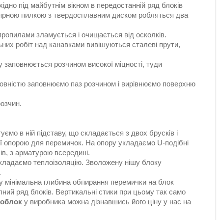
хідно під майбутнім вікном в передостанній ряд блоків
улярною пилкою з твердосплавним диском робляться два
пропилами зламується і очищається від осколків.
ьних робіт над канавками вивішуються сталеві прути,
 заповнюється розчином високої міцності, туди
повністю заповнюємо паз розчином і вирівнюємо поверхню
розчин.
уємо в ній підставу, що складається з двох брусків і
ї опорою для перемичок. На опору укладаємо U-подібні
в, з арматурою всередині.
кладаємо теплоізоляцію. Зволожену нішу блоку
.
у мінімальна глибина обпирання перемички на блок
пний ряд блоків. Вертикальні стики при цьому так само
зоблок
у виробника можна дізнавшись його ціну у нас на