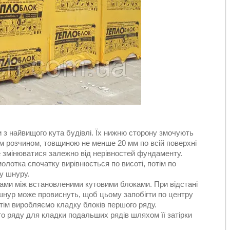
з найвищого кута будівлі. Їх нижню сторону змочують
м розчином, товщиною не менше 20 мм по всій поверхні
 змінюватися залежно від нерівностей фундаменту.
олотка спочатку вирівнюється по висоті, потім по
му шнуру.
ами між встановленими кутовими блоками. При відстані
 шнур може провиснуть, щоб цьому запобігти по центру
тім виробляємо кладку блоків першого ряду.
го ряду для кладки подальших рядів шляхом її затірки