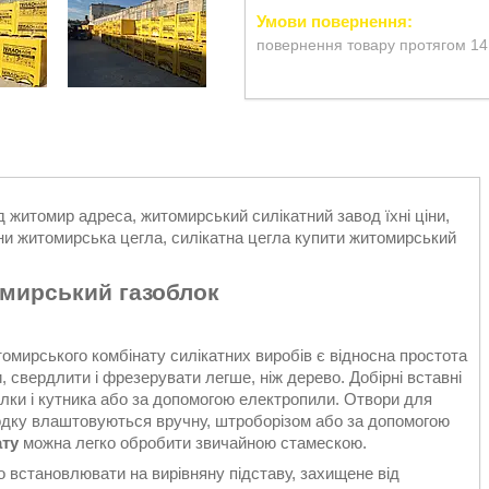
повернення товару протягом 14
д житомир адреса, житомирський силікатний завод їхні ціни,
іни житомирська цегла, силікатна цегла купити житомирський
мирський газоблок
омирського комбінату силікатних виробів є відносна простота
, свердлити і фрезерувати легше, ніж дерево. Добірні вставні
илки і кутника або за допомогою електропили. Отвори для
одку влаштовуються вручну, штроборізом або за допомогою
ату
можна легко обробити звичайною стамескою.
 встановлювати на вирівняну підставу, захищене від