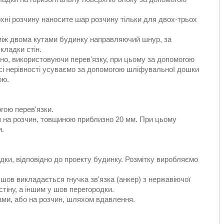
хні розчину наносите шар розчину тільки для двох-трьох
 між двома кутами будинку направляючий шнур, за
кладки стін.
нно, використовуючи перев'язку, при цьому за допомогою
Всі нерівності усуваємо за допомогою шліфувальної дошки
ою.
гою перев'язки.
я на розчин, товщиною приблизно 20 мм. При цьому
и.
одки, відповідно до проекту будинку. Розмітку виробляємо
шов викладається гнучка зв'язка (анкер) з нержавіючої
тіну, а іншим у шов перегородки.
хами, або на розчин, шляхом вдавлення.