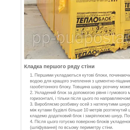
Кладка першого ряду стіни
Першими укладаються кутові блоки, починаючи 
водою для кращого зчеплення з цементно-піщани
газобетонного блоку. Товщина шару розчину може
Укладений блок за допомогою рівня і гумового м
горизонталі, і тільки після цього по направляючо
Виробляємо розбивку осей з натягнутими шнур
між кутами будівлі більше 10 метрів розтягнутий
кладемо додатковий блок і закріплюємо шнур. По
Після цього готуємо поверхню блоків укладено
(шліфування) по всьому периметру стіни.