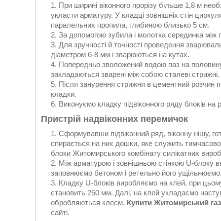
При ширині віконного прорізу більше 1,8 м необ
укласти арматуру. У кладці зовнішніх стін цирк
паралельних пропила, глибиною близько 5 см.
За допомогою зубила і молотка серединка між 
Для зручності й точності проведення зварювал
діаметром 6-8 мм і зварюються на кутах.
Попередньо зволожений водою паз на половину
закладаються зварені між собою сталеві стрижні.
Після занурення стрижня в цементний розчин 
кладки.
Виконуємо кладку підвіконного ряду блоків на 
Пристрій надвіконних перемичок
Сформувавши підвіконний ряд, віконну нішу, гот
спирається на них дошки, яке служить тимчасово
блоки Житомирського комбінату силікатних виробі
Між арматурою і зовнішньою стінкою U-блоку в
заповнюємо бетоном і ретельно його ущільнюємо
Кладку U-блоків виробляємо на клей, при цьом
становить 250 мм. Далі, на клей укладаємо насту
обробляються клеєм.
Купити Житомирський га
сайті.