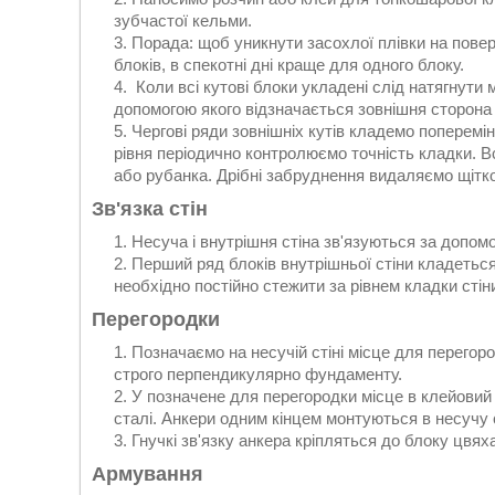
зубчастої кельми.
Порада: щоб уникнути засохлої плівки на повер
блоків, в спекотні дні краще для одного блоку.
Коли всі кутові блоки укладені слід натягнути
допомогою якого відзначається зовнішня сторона 
Чергові ряди зовнішніх кутів кладемо поперемі
рівня періодично контролюємо точність кладки. 
або рубанка. Дрібні забруднення видаляємо щітк
Зв'язка стін
Несуча і внутрішня стіна зв'язуються за допомо
Перший ряд блоків внутрішньої стіни кладетьс
необхідно постійно стежити за рівнем кладки стін
Перегородки
Позначаємо на несучій стіні місце для перегор
строго перпендикулярно фундаменту.
У позначене для перегородки місце в клейовий 
сталі. Анкери одним кінцем монтуються в несучу с
Гнучкі зв'язку анкера кріпляться до блоку цвя
Армування