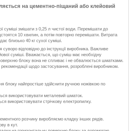
бляється на цементно-піщаний або клейовий
ї суміші змішати з 0,25 л чистої води. Перемішати до
ідстоятся 10 хвилин, а потім повторно перемішати. Витрата
ає близько 40 кг сухої суміші.
 суворо відповідно до інструкції виробника. Важливе
йової суміші. Вважається, що суміш має необхідну
 поверхню блоку вона не спливає і не обвалюється шматками.
 рекомендації щодо застосування, розроблені виробником.
я блоку найпростіше здійснити ручною ножівкою по
ься використовувати металевий шматок.
ся використовувати стрічкову електропилку.
ементного розчину виробляємо кладку інших рядів.
ву в кут.
ладки на горизонтальну поверхню блоку за допомогою