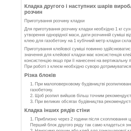
Кладка другого і наступних шарів виро
розчин
Приготування розчину кладки
Для приготування розчину кладки необхідно 1 кг сухо
утворення однорідної маси, дати розчинній суміші в
клею для газобетону на 1 кубічний метр кладки склад
Приготування клейової суміші повинно здійснюватися
значення для клейової кладки має консистенція кле
консистенцію якщо при її нанесенні на вертикальну
При роботі з клеєм необхідно суворо дотримуватися
Різка блоків
При малоповерховому будівництві розпилюванн
газобетону.
Щоб розпил вийшов більш точним рекомендуєт
При великих обсягах будівництва рекомендуєть
Кладка інших рядів стіни
Приблизно через 2 години після схоплювання ц
Перший блок другого ряду так само кладеться зно
Наносимо розчин або клей для тонкошарової к