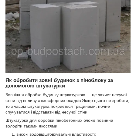
Як обробити зовні будинок з піноблоку за
допомогою штукатурки
Зовнішня обробка будинку штукатуркою ― це захист несучої
стіни від впливу атмосферних осадків.Якщо цього не зробити,
то з часом штукатурка покриється тріщинами, почне
спучуватися і відставати від несучої стіни.
Штукатурка для обробки пінобетонних блоків повинна
володіти такими якостями:
високі водовідштовхувальні властивості;