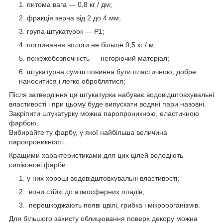
питома вага ― 0,8 кг / дм;
фракція зерна від 2 до 4 мм;
група штукатурок ― Р1;
поглинання вологи не більше 0,5 кг / м;
пожежобезпечність ― негорючий матеріал;
штукатурна суміш повинна бути пластичною, добре
наноситися і легко оброблятися;
Після затвердіння ця штукатурка набуває водовідштовхувальні
властивості і при цьому буде випускати водяні пари назовні.
Закріпити штукатурку можна паропроникною, еластичною
фарбою.
Вибирайте ту фарбу, у якої найбільша величина
паропроникності.
Кращими характеристиками для цих цілей володіють
силіконові фарби:
у них хороші водовідштовхувальні властивості;
вони стійкі до атмосферних опадів;
перешкоджають появі цвілі, грибка і мікроорганізмів.
Для більшого захисту облицювання поверх декору можна