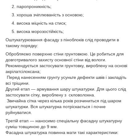
паропроникність;
хороша зчіплюваність з основою;
висока міцність на стиск;
висока морозостійкість;
Оштукатурювання фасаду з піноблоків слід проводити в
такому порядку:
Обробляємо поверхню стіни грунтовкою. Це робиться для
довготривалого захисту основної стіни від вологи.
Рекомендується застосувати грунтовку, вироблену на основі
акрілатсілоксана;
Перед нанесенням грунту усуньте дефекти швів і закладіть
всі тріщини.
Другий етап ― армування шару штукатурки. Для цього слід
застосувати сітку, вироблену з скловолокна.
Звичайна сітка через кілька років розчиниться під шаром
штукатурки. Вся штукатурка потріскається і почне
руйнуватися.
Третій етап ― наносимо спеціальну фасадну штукатурну
суміш товщиною до 9 мм.
Фасадна штукатурка повинна мати такі характеристики: