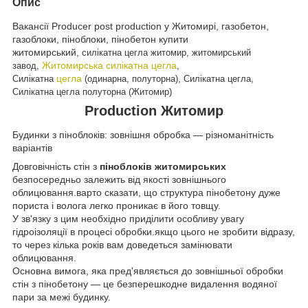
Опис
Вакансії Producer post production у Житомирі, газобетон,
газоблоки, піноблоки, пінобетон купити
житомирський,
силікатна цегла житомир, житомирський
Житомирська силікатна цегла
завод,
,
цегла
Силікатна
(одинарна, полуторна), Силікатна цегла,
Силікатна цегла полуторна (Житомир)
Production Житомир
Будинки з піноблоків: зовнішня обробка ― різноманітність
варіантів
Довговічність стін з
піноблоків житомирських
безпосередньо залежить від якості зовнішнього
облицювання.варто сказати, що структура пінобетону дуже
пориста і волога легко проникає в його товщу.
У зв'язку з цим необхідно приділити особливу увагу
гідроізоляції в процесі обробки.якщо цього не зробити відразу,
то через кілька років вам доведеться замінювати
облицювання.
Основна вимога, яка пред'являється до зовнішньої обробки
стін з пінобетону ― це безперешкодне видалення водяної
пари за межі будинку.