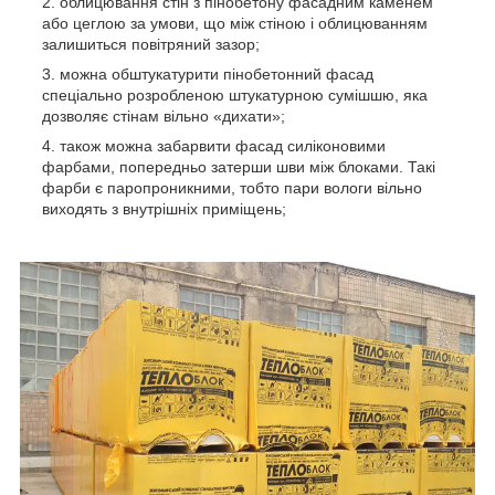
облицювання стін з пінобетону фасадним каменем
або цеглою за умови, що між стіною і облицюванням
залишиться повітряний зазор;
можна обштукатурити пінобетонний фасад
спеціально розробленою штукатурною сумішшю, яка
дозволяє стінам вільно «дихати»;
також можна забарвити фасад силіконовими
фарбами, попередньо затерши шви між блоками. Такі
фарби є паропроникними, тобто пари вологи вільно
виходять з внутрішніх приміщень;