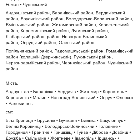
Роман • Чуднівський
Андрушівський район, Баранівський район, Бердичівський
район, Брусилівський район, Володарсько-Волинський район,
Ємільчинський район, Житомирський район, Коростенський
район, Коростишівський район, Лугинський район,
Любарський район, район, Новоград-Волинський
район, Овруцький район, Олевський район,
Попільнянський район, Радомишльський район, Романівський
район (колишній Дзержинський), Ружинський район,
Червоноармійський район, Черняхівський район, Чуднівський
район
Міста.
Андрушівка • Баранівка • Бердичів • Житомир • Коростень •
Коростишів • Малин • Новоград-Волинський • Овруч • Олевськ
• Радомишль.
смт.
Біла Криниця • Брусилів • Бучмани • Биківка • Вакуленчук •
Великі Коровинці • Володарськ-Волинський • Головине •
Городниця • Гранітне • Гришківці • Гуйва • Діброва • Довбиш •
Дружба • Ємільчине • Жовтневе • Іванопіль • Іршанськ •