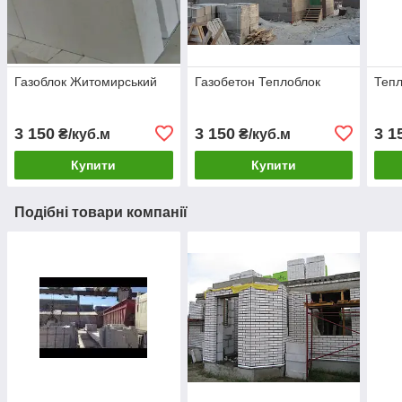
Газоблок Житомирський
Газобетон Теплоблок
Тепл
3 150
3 150
3 1
₴/куб.м
₴/куб.м
Купити
Купити
Подібні товари компанії