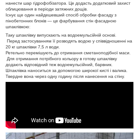
нанести шар гідрофобізатора. Це додасть додатковий захист
облицювання в періоди затяжних дощів.
Існує ще один найдешевший спосіб обробки фасаду з
пінобетонних блоків ― це фарбування стін фасадною
шпаклівкою:
Таку шпаклівку випускають на водоемульсійній основі.
Перед застосуванням її розводять водою у співвідношенні на
20 кг шпаклівки 7,5 л води.
Ретельно перемішують до отримання сметаноподібної маси.
Для отримання потрібного кольору в готову шпаклівку
додають відповідний теж водоемульсійний, барвник.
Шпаклівка наноситься за допомогою широкої кисті і валика.
Твердне вона через одну годину після нанесення на стіну.