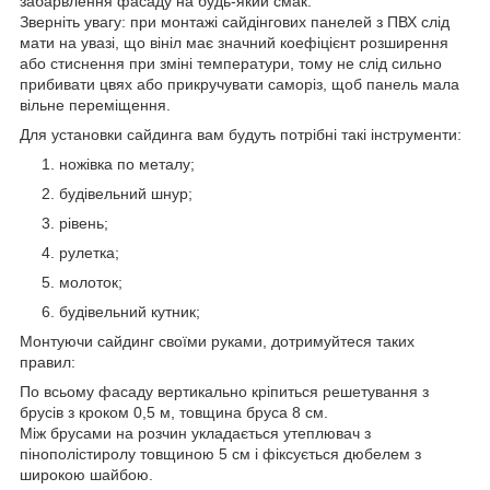
забарвлення фасаду на будь-який смак.
Зверніть увагу: при монтажі сайдінгових панелей з ПВХ слід
мати на увазі, що вініл має значний коефіцієнт розширення
або стиснення при зміні температури, тому не слід сильно
прибивати цвях або прикручувати саморіз, щоб панель мала
вільне переміщення.
Для установки сайдинга вам будуть потрібні такі інструменти:
ножівка по металу;
будівельний шнур;
рівень;
рулетка;
молоток;
будівельний кутник;
Монтуючи сайдинг своїми руками, дотримуйтеся таких
правил:
По всьому фасаду вертикально кріпиться решетування з
брусів з кроком 0,5 м, товщина бруса 8 см.
Між брусами на розчин укладається утеплювач з
пінополістиролу товщиною 5 см і фіксується дюбелем з
широкою шайбою.