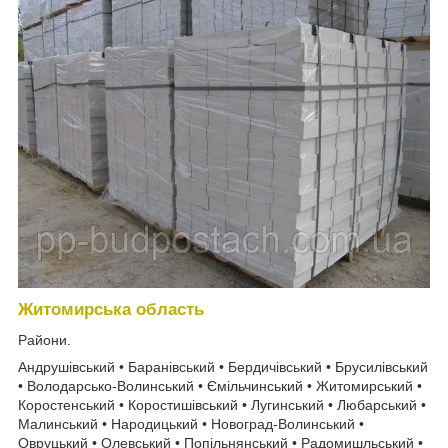
Житомирська область
Райони.
Андрушівський • Баранівський • Бердичівський • Брусилівський
• Володарсько-Волинський • Ємільчинський • Житомирський •
Коростенський • Коростишівський • Лугинський • Любарський •
Малинський • Народицький • Новоград-Волинський •
Овруцький • Олевський • Попільнянський • Радомишльський •