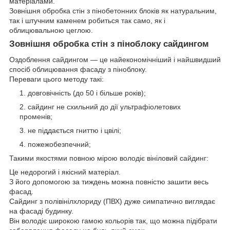
матеріалами.
Зовнішня обробка стін з пінобетонних блоків як натуральним,
так і штучним каменем робиться так само, як і
облицювальною цеглою.
Зовнішня обробка стін з піноблоку сайдингом
Оздоблення сайдингом ― це найекономічніший і найшвидший
спосіб облицювання фасаду з піноблоку.
Переваги цього методу такі:
довговічність (до 50 і більше років);
сайдинг не схильний до дії ультрафіолетових
променів;
не піддається гниттю і цвілі;
пожежобезпечний;
Такими якостями повною мірою володіє вініловий сайдинг:
Це недорогий і якісний матеріал.
З його допомогою за тиждень можна повністю зашити весь
фасад.
Сайдинг з полівінілхлориду (ПВХ) дуже симпатично виглядає
на фасаді будинку.
Він володіє широкою гамою кольорів так, що можна підібрати