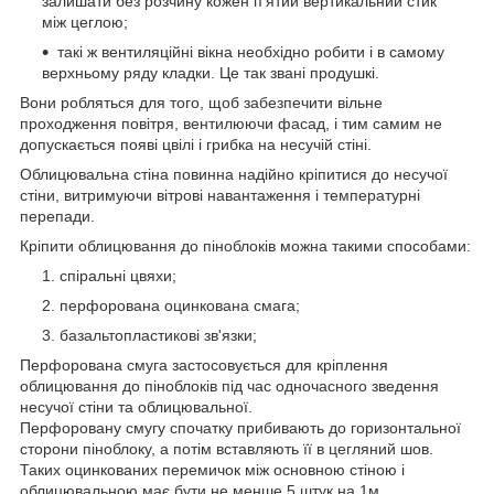
залишати без розчину кожен п'ятий вертикальний стик
між цеглою;
такі ж вентиляційні вікна необхідно робити і в самому
верхньому ряду кладки. Це так звані продушкі.
Вони робляться для того, щоб забезпечити вільне
проходження повітря, вентилюючи фасад, і тим самим не
допускається появі цвілі і грибка на несучій стіні.
Облицювальна стіна повинна надійно кріпитися до несучої
стіни, витримуючи вітрові навантаження і температурні
перепади.
Кріпити облицювання до піноблоків можна такими способами:
спіральні цвяхи;
перфорована оцинкована смага;
базальтопластикові зв'язки;
Перфорована смуга застосовується для кріплення
облицювання до піноблоків під час одночасного зведення
несучої стіни та облицювальної.
Перфоровану смугу спочатку прибивають до горизонтальної
сторони піноблоку, а потім вставляють її в цегляний шов.
Таких оцинкованих перемичок між основною стіною і
облицювальною має бути не менше 5 штук на 1м.