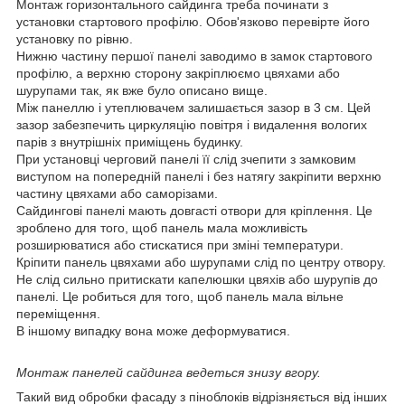
Монтаж горизонтального сайдинга треба починати з
установки стартового профілю. Обов'язково перевірте його
установку по рівню.
Нижню частину першої панелі заводимо в замок стартового
профілю, а верхню сторону закріплюємо цвяхами або
шурупами так, як вже було описано вище.
Між панеллю і утеплювачем залишається зазор в 3 см. Цей
зазор забезпечить циркуляцію повітря і видалення вологих
парів з внутрішніх приміщень будинку.
При установці черговий панелі її слід зчепити з замковим
виступом на попередній панелі і без натягу закріпити верхню
частину цвяхами або саморізами.
Сайдингові панелі мають довгасті отвори для кріплення. Це
зроблено для того, щоб панель мала можливість
розширюватися або стискатися при зміні температури.
Кріпити панель цвяхами або шурупами слід по центру отвору.
Не слід сильно притискати капелюшки цвяхів або шурупів до
панелі. Це робиться для того, щоб панель мала вільне
переміщення.
В іншому випадку вона може деформуватися.
Монтаж панелей сайдинга ведеться знизу вгору.
Такий вид обробки фасаду з піноблоків відрізняється від інших