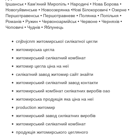
Іршанськ • Кам'яний Миропіль • Народичі • Нова Борова •
Новогуйвинське • Новоозерянка •Нові Білокоровичі • Озерне •
Першотравенськ • Першотравневе • Полянка • Попільня •
Романів • Ружин • Червоноармійськ • Червоне • Черняхів •
Чоповичі • Чуднів • Яблунець
cnjbvjcnm житомирської силікатної цегли
житомирська цегла
житомирський силікатний комбінат
житомир цегла ціна на неї
силікатний завод житомир сайт знайти
житомирський силікатний завод контакти
житомирський комбінат силікатних виробів оао
житомирська продукція яка ціна на неї
production житомир
житомирський завод силікатних виробів
житомирський силікатний комбінат
продукція житомирського цегляного