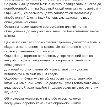
Спіральними цвяхами можна кріпити облицювальна цегла до
пенобетонной стіні на будь-якій стадії монтажу основної стіни.
Один кінець спірального цвяха забивається молотком у
пінобетонний блок, а інший кінець закладається в шов
облицювальної стіни.
Останнім часом широке застосування для кріплення
облицювання до несучої стіни знайшли базальто-пластикові
зв'язки.
Цей зв'язок являє собою круглий стрижень діаметром 4 мм з
піщаним напиленням на кінцях. Це напилення сприяє
гарному зчепленню з розчином.
Один кінець стрижня вставляють у вертикальний шов на
несучій стіні, а інший укладають в горизонтальний шов
облицювання.
Для надійного кріплення облицювальної стіни досить
встановити 4 зв'язки на 1 м кладки.
Оздоблення будинку з піноблоку зовні натуральним або
штучним каменем, хоча і не додасть шумо і теплоізолюючих
властивостей, зате надійно і надовго захистить несучу стіну
від негоди.
Облицювати можна всю стіну або окремі елементи,
поєднуючи обробку каменем з обробкою іншими