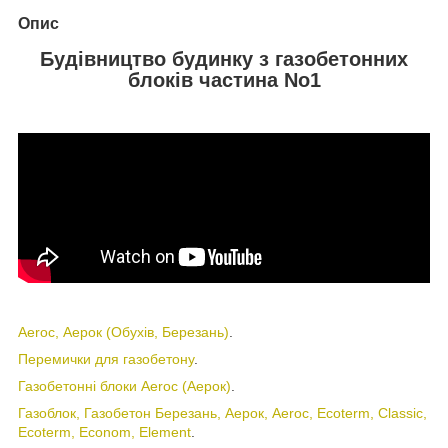
Опис
Будівництво будинку з газобетонних
блоків частина No1
Aeroc, Аерок (Обухів, Березань)
.
Перемички для газобетону
.
Газобетонні блоки Aeroc (Аерок)
.
Газоблок, Газобетон Березань, Аерок, Aeroc, Ecoterm, Classic,
Ecoterm, Econom, Element
.