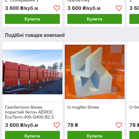
2. Спілкування з
газобетону
1
прорабом
3 600
3 600
3 6
₴/куб.м
₴/куб.м
Купити
Купити
Подібні товари компанії
Газобетонні блоки,
U-подібні блоки
U-бл
пористий бетон AEROC
EcoTerm-400-D400-B2,5
ціна з доставкою, по
3 600
78
78
₴/куб.м
₴
УКРАЇНІ
Купити
Купити