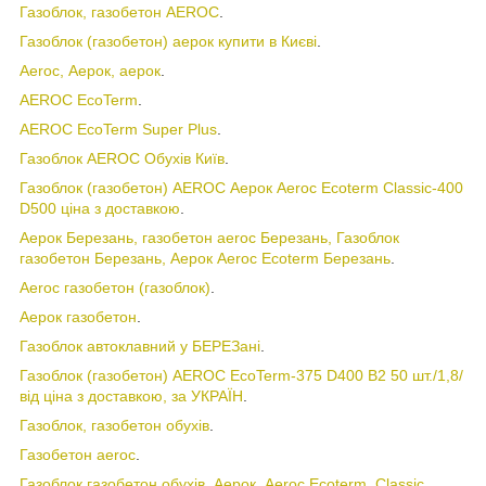
Газоблок, газобетон AEROC
.
Газоблок (газобетон) аерок купити в Києві
.
Aeroc, Аерок, аерок
.
AEROC EcoTerm
.
AEROC EcoTerm Super Plus
.
Газоблок AEROC Обухів Київ
.
Газоблок (газобетон) AEROC Аерок Aeroc Ecoterm Classic-400
D500 ціна з доставкою
.
Аерок Березань, газобетон aeroc Березань, Газоблок
газобетон Березань, Аерок Aeroc Ecoterm Березань
.
Aeroc газобетон (газоблок)
.
Аерок газобетон
.
Газоблок автоклавний у БЕРЕЗані
.
Газоблок (газобетон) AEROC EcoTerm-375 D400 B2 50 шт./1,8/
від ціна з доставкою, за УКРАЇН
.
Газоблок, газобетон обухів
.
Газобетон aeroc
.
Газоблок газобетон обухів, Аерок, Aeroc Ecoterm, Classic
.