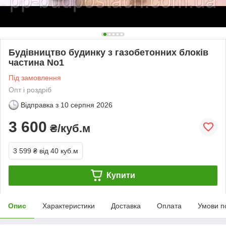
Будівництво будинку з газобетонних блоків
частина No1
Під замовлення
Опт і роздріб
Відправка з
10 серпня 2026
3 600
₴/куб.м
3 599 ₴
від 40 куб.м
Купити
Опис
Характеристики
Доставка
Оплата
Умови п