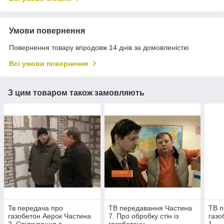
Умови повернення
Повернення товару впродовж 14 днів за домовленістю
Всі умови повернення
З цим товаром також замовляють
Тв передача про
ТВ передавання Частина
ТВ п
газобетон Аерок Частина
7. Про обробку стін із
газо