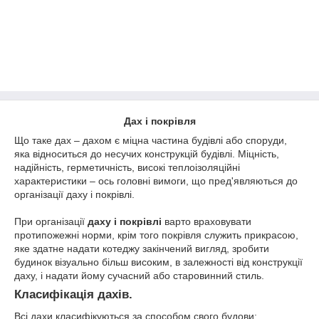
Дах і покрівля
Що таке дах – дахом є міцна частина будівлі або споруди,
яка відноситься до несучих конструкцій будівлі. Міцність,
надійність, герметичність, високі теплоізоляційні
характеристики – ось головні вимоги, що пред'являються до
організації даху і покрівлі.
При організації
даху і покрівлі
варто враховувати
протипожежні норми, крім того покрівля служить прикрасою,
яке здатне надати котеджу закінчений вигляд, зробити
будинок візуально більш високим, в залежності від конструкції
даху, і надати йому сучасний або старовинний стиль.
Класифікація дахів.
Всі дахи класифікуються за способом свого будови: