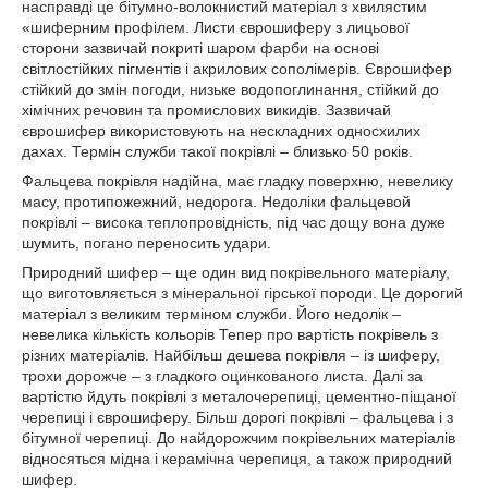
насправді це бітумно-волокнистий матеріал з хвилястим
«шиферним профілем. Листи єврошиферу з лицьової
сторони зазвичай покриті шаром фарби на основі
світлостійких пігментів і акрилових сополімерів. Єврошифер
стійкий до змін погоди, низьке водопоглинання, стійкий до
хімічних речовин та промислових викидів. Зазвичай
єврошифер використовують на нескладних односхилих
дахах. Термін служби такої покрівлі – близько 50 років.
Фальцева покрівля надійна, має гладку поверхню, невелику
масу, протипожежний, недорога. Недоліки фальцевой
покрівлі – висока теплопровідність, під час дощу вона дуже
шумить, погано переносить удари.
Природний шифер – ще один вид покрівельного матеріалу,
що виготовляється з мінеральної гірської породи. Це дорогий
матеріал з великим терміном служби. Його недолік –
невелика кількість кольорів Тепер про вартість покрівель з
різних матеріалів. Найбільш дешева покрівля – із шиферу,
трохи дорожче – з гладкого оцинкованого листа. Далі за
вартістю йдуть покрівлі з металочерепиці, цементно-піщаної
черепиці і єврошиферу. Більш дорогі покрівлі – фальцева і з
бітумної черепиці. До найдорожчим покрівельних матеріалів
відносяться мідна і керамічна черепиця, а також природний
шифер.