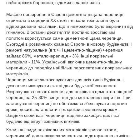
найстаріших барвників, відомих з давніх часів.
Масове поширення в Європі цементно-піщана черепиця
отримала в середині XX століття, коли технологія була
відпрацьована настільки, що її неможливо було відрізнити від
глиняної. В останні десятиліття постійно зростаючим
попитом користується саме цементно-піщана черепиця.
Сьогодні в розвинених країнах Європи в новому будівництві і
ремонті натуральна (в т. ч. і цементно-піщана) черепиця
займає 86%, металочерепиця - 3%, інші покрівельні
матеріали - 11%. Український включив цементно-піщану
черепицю до переліку найбільш перспективних покрівельних
матеріалів.
Черепиця може застосовуватися для всіх типів будівель і
дозволяє виконувати скатні дахи будь-якої складності.
Розрахункова навантаження для покрівлі з цементно-піщаної
черепиці на 25-30% вище, ніж для металевих покриттів. При
застосуванні черепиці не обов'язково збільшувати перетин
крокв, досить встановити ті ж крокви з меншим кроком.
Завдяки своїй вазі, черепиця надійно захищає дах і всі
будівлю від вітру і зовнішніх впливів.
Коли інші види покрівельних матеріалів зриває вітром,
черепичний дах завжди залишається недоторканою стихією.