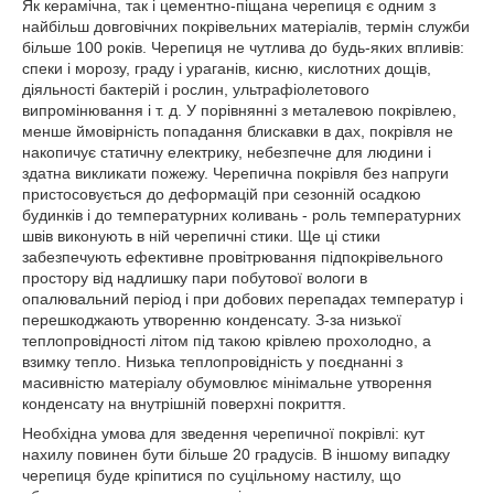
Як керамічна, так і цементно-піщана черепиця є одним з
найбільш довговічних покрівельних матеріалів, термін служби
більше 100 років. Черепиця не чутлива до будь-яких впливів:
спеки і морозу, граду і ураганів, кисню, кислотних дощів,
діяльності бактерій і рослин, ультрафіолетового
випромінювання і т. д. У порівнянні з металевою покрівлею,
менше ймовірність попадання блискавки в дах, покрівля не
накопичує статичну електрику, небезпечне для людини і
здатна викликати пожежу. Черепична покрівля без напруги
пристосовується до деформацій при сезонній осадкою
будинків і до температурних коливань - роль температурних
швів виконують в ній черепичні стики. Ще ці стики
забезпечують ефективне провітрювання підпокрівельного
простору від надлишку пари побутової вологи в
опалювальний період і при добових перепадах температур і
перешкоджають утворенню конденсату. З-за низької
теплопровідності літом під такою крівлею прохолодно, а
взимку тепло. Низька теплопровідність у поєднанні з
масивністю матеріалу обумовлює мінімальне утворення
конденсату на внутрішній поверхні покриття.
Необхідна умова для зведення черепичної покрівлі: кут
нахилу повинен бути більше 20 градусів. В іншому випадку
черепиця буде кріпитися по суцільному настилу, що