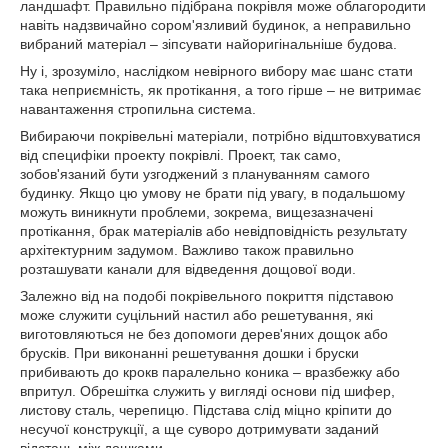
ландшафт. Правильно підібрана покрівля може облагородити
навіть надзвичайно сором'язливий будинок, а неправильно
вибраний матеріал – зіпсувати найоригінальніше будова.
Ну і, зрозуміло, наслідком невірного вибору має шанс стати
така неприємність, як протікання, а того гірше – не витримає
навантаження стропильна система.
Вибираючи покрівельні матеріали, потрібно відштовхуватися
від специфіки проекту покрівлі. Проект, так само,
зобов'язаний бути узгоджений з плануванням самого
будинку. Якщо цю умову не брати під увагу, в подальшому
можуть виникнути проблеми, зокрема, вищезазначені
протікання, брак матеріалів або невідповідність результату
архітектурним задумом. Важливо також правильно
розташувати канали для відведення дощової води.
Залежно від на подобі покрівельного покриття підставою
може служити суцільний настил або решетування, які
виготовляються не без допомоги дерев'яних дощок або
брусків. При виконанні решетування дошки і бруски
прибивають до крокв паралельно коника – вразбежку або
впритул. Обрешітка служить у вигляді основи під шифер,
листову сталь, черепицю. Підстава слід міцно кріпити до
несучої конструкції, а ще суворо дотримувати заданий