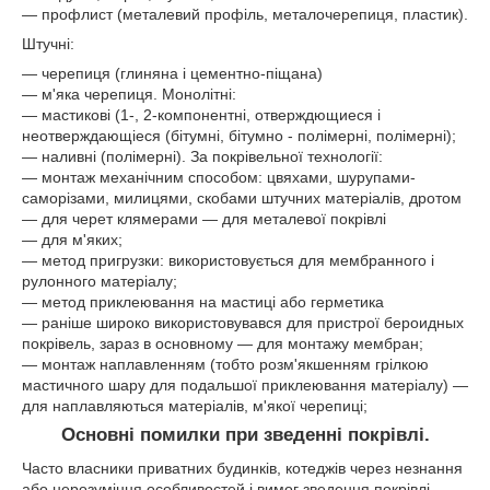
— профлист (металевий профіль, металочерепиця, пластик).
Штучні:
— черепиця (глиняна і цементно-піщана)
— м'яка черепиця. Монолітні:
— мастикові (1-, 2-компонентні, отверждющиеся і
неотверждающіеся (бітумні, бітумно - полімерні, полімерні);
— наливні (полімерні). За покрівельної технології:
— монтаж механічним способом: цвяхами, шурупами-
саморізами, милицями, скобами штучних матеріалів, дротом
— для черет клямерами — для металевої покрівлі
— для м'яких;
— метод пригрузки: використовується для мембранного і
рулонного матеріалу;
— метод приклеювання на мастиці або герметика
— раніше широко використовувався для пристрої бероидных
покрівель, зараз в основному — для монтажу мембран;
— монтаж наплавленням (тобто розм'якшенням грілкою
мастичного шару для подальшої приклеювання матеріалу) —
для наплавляються матеріалів, м'якої черепиці;
Основні помилки при зведенні покрівлі.
Часто власники приватних будинків, котеджів через незнання
або нерозуміння особливостей і вимог зведення покрівлі