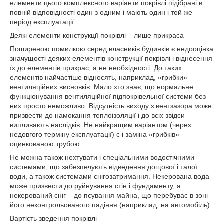
елементи цього комплексного варіанти покрівлі підібрані в
повній відповідності один з одним і мають один і той же
період експлуатації.
Деякі елементи конструкції покрівлі – лише прикраса
Поширеною помилкою серед власників будинків є недооцінка
значущості деяких елементів конструкції покрівлі і віднесення
їх до елементів прикрас, а не необхідності. До таких
елементів найчастіше відносять, наприклад, «грибки»
вентиляційних висновків. Мало хто знає, що нормальне
функціонування вентиляційної підпокрівельної системи без
них просто неможливо. Відсутність виходу з вентзазора може
призвести до намокання теплоізоляції і до всіх звідси
випливають наслідків. Не найкращим варіантом (через
недовгого терміну експлуатації) є і заміна «грибків»
оцинкованою трубою.
Не можна також нехтувати і спеціальними водостічними
системами, що забезпечують відведення дощової і талої
води, а також системами снігозатримання. Некерована вода
може призвести до руйнування стін і фундаменту, а
некерований сніг – до псування майна, що перебуває в зоні
його неконтрольованого падіння (наприклад, на автомобіль).
Вартість зведення покрівлі