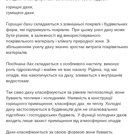
горищні дахи;
суміщені дахи.
Горищні дахи
складаються з зовнішньої покрівлі і будівельних
ферм, які підтримують покрівлю. При цьому ухил даху може
бути різним, в залежності від використовуваного
покрівельного матеріалу і клімату природної зони. Зі
збільшенням ухилу даху значно зростає витрата покрівельних
матеріалів.
Поєднана дах
складається з особливого настилу, виконує
роль гідроізоляції і майже не має нахилу. Рідина, під час
опадів, яка накопичується на даху, зливається з внутрішнім
водостокам.
Так само даху класифікуються за рівнем теплоізоляції, вони
бувають теплими і холодними. Наявність в конструкції
горищного приміщення, класифікує дах, як теплу. Холодні
даху застосовуються в будівництві для не опалювальних
підсобних і господарських будівель. У функції холодних дахів
входить лише захист приміщення від атмосферних опадів.
Дахи класифікуються за своєю формою вони бувають