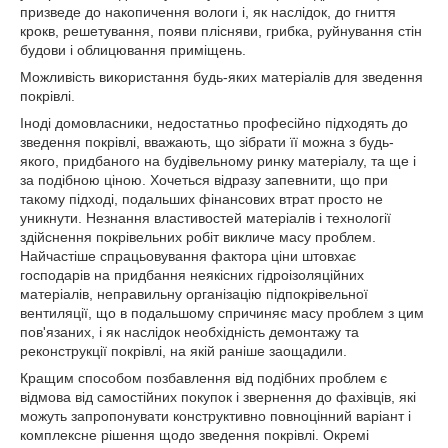
призведе до накопичення вологи і, як наслідок, до гниття
крокв, решетування, появи плісняви, грибка, руйнування стін
будови і облицювання приміщень.
Можливість використання будь-яких матеріалів для зведення
покрівлі.
Іноді домовласники, недостатньо професійно підходять до
зведення покрівлі, вважають, що зібрати її можна з будь-
якого, придбаного на будівельному ринку матеріалу, та ще і
за подібною ціною. Хочеться відразу запевнити, що при
такому підході, подальших фінансових втрат просто не
уникнути. Незнання властивостей матеріалів і технології
здійснення покрівельних робіт викличе масу проблем.
Найчастіше спрацьовування фактора ціни штовхає
господарів на придбання неякісних гідроізоляційних
матеріалів, неправильну організацію підпокрівельної
вентиляції, що в подальшому спричиняє масу проблем з цим
пов'язаних, і як наслідок необхідність демонтажу та
реконструкції покрівлі, на якій раніше заощадили.
Кращим способом позбавлення від подібних проблем є
відмова від самостійних покупок і звернення до фахівців, які
можуть запропонувати конструктивно повноцінний варіант і
комплексне рішення щодо зведення покрівлі. Окремі