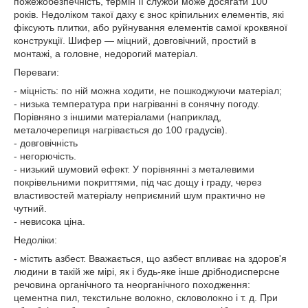
пожежобезпечність, термін її служби може досягати 100
років. Недоліком такої даху є знос кріпильних елементів, які
фіксують плитки, або руйнування елементів самої кроквяної
конструкції. Шифер — міцний, довговічний, простий в
монтажі, а головне, недорогий матеріал.
Переваги:
- міцність: по ній можна ходити, не пошкоджуючи матеріал;
- низька температура при нагріванні в сонячну погоду.
Порівняно з іншими матеріалами (наприклад,
металочерепиця нагрівається до 100 градусів).
- довговічність
- негорючість.
- низький шумовий ефект. У порівнянні з металевими
покрівельними покриттями, під час дощу і граду, через
властивостей матеріалу неприємний шум практично не
чутний.
- невисока ціна.
Недоліки:
- містить азбест. Вважається, що азбест впливає на здоров'я
людини в такій же мірі, як і будь-яке інше дрібнодисперсне
речовина органічного та неорганічного походження:
цементна пил, текстильне волокно, скловолокно і т. д. При