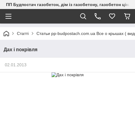
ПП Будпостач газобетон, дім із газобетону, газобетон ціна, 
Статті
Статьи pp-budpostach.com.ua Все о крышах ( вид
Дах і покрівля
02.01.2013