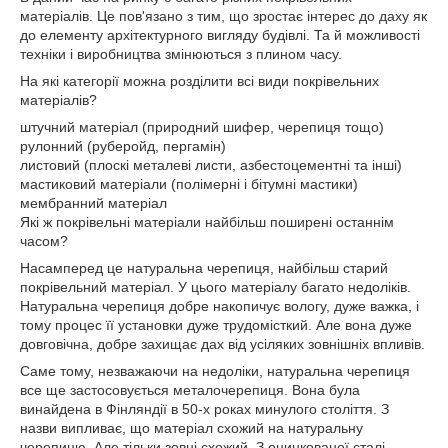
матеріалів. Це пов'язано з тим, що зростає інтерес до даху як
до елементу архітектурного вигляду будівлі. Та й можливості
техніки і виробництва змінюються з плином часу.
На які категорії можна розділити всі види покрівельних
матеріалів?
штучний матеріал (природний шифер, черепиця тощо)
рулонний (руберойд, пергамін)
листовий (плоскі металеві листи, азбестоцементні та інші)
мастиковий матеріали (полімерні і бітумні мастики)
мембранний матеріал
Які ж покрівельні матеріали найбільш поширені останнім
часом?
Насамперед це натуральна черепиця, найбільш старий
покрівельний матеріал. У цього матеріалу багато недоліків.
Натуральна черепиця добре накопичує вологу, дуже важка, і
тому процес її установки дуже трудомісткий. Але вона дуже
довговічна, добре захищає дах від усіляких зовнішніх впливів.
Саме тому, незважаючи на недоліки, натуральна черепиця
все ще застосовується металочерепиця. Вона була
винайдена в Фінляндії в 50-х роках минулого століття. З
назви випливає, що матеріал схожий на натуральну
черепицю. Але тільки зовні схожий. З оцинкованої сталі