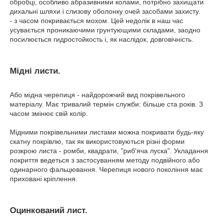
обробці, особливо абразивними колами, потрібно захищати
дихальні шляхи і слизову оболонку очей засобами захисту.
- з часом покривається мохом. Цей недолік в наш час
усувається проникаючими грунтующими складами, заодно
посилюється гидростойкость і, як наслідок, довговічність.
Мідні листи.
Або мідна черепиця - найдорожчий вид покрівельного
матеріалу. Має тривалий термін служби: більше ста років. З
часом змінює свій колір.
Мідними покрівельними листами можна покривати будь-яку
скатну покрівлю, так як використовуються різні форми
розкрою листа - ромби, квадрати, "риб'яча луска". Укладання
покриття ведеться з застосуванням методу подвійного або
одинарного фальцювання. Черепиця нового покоління має
приховані кріплення.
Оцинкований лист.