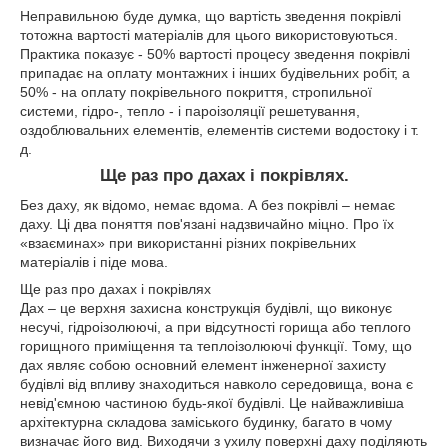
Неправильною буде думка, що вартість зведення покрівлі
тотожна вартості матеріалів для цього використовуються.
Практика показує - 50% вартості процесу зведення покрівлі
припадає на оплату монтажних і інших будівельних робіт, а
50% - на оплату покрівельного покриття, стропильної
системи, гідро-, тепло - і пароізоляції решетування,
оздоблювальних елементів, елементів системи водостоку і т.
д.
Ще раз про дахах і покрівлях.
Без даху, як відомо, немає вдома. А без покрівлі – немає
даху. Ці два поняття пов'язані надзвичайно міцно. Про їх
«взаєминах» при використанні різних покрівельних
матеріалів і піде мова.
Ще раз про дахах і покрівлях
Дах – це верхня захисна конструкція будівлі, що виконує
несучі, гідроізолюючі, а при відсутності горища або теплого
горищного приміщення та теплоізолюючі функції. Тому, що
дах являє собою основний елемент інженерної захисту
будівлі від впливу знаходиться навколо середовища, вона є
невід'ємною частиною будь-якої будівлі. Це найважливіша
архітектурна складова заміського будинку, багато в чому
визначає його вид. Виходячи з ухилу поверхні даху поділяють