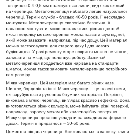
товщиною 0,4-0,5 мм штампуються листи, вид яких схожий
на черепицю. Металочерепиця набагато легше натуральної
черепиці. Термін служби - близько 40-50 років. Її нескладно
монтувати. Металочерепиця екологічно безпечна, її
насложно монтувати, може поставлятися різних цветовВ
якості недоліку металочерепиці можна назвати шум від неї,
який може заважати, наприклад, під час дощу. Цей матеріал
можна застосовувати для старого даху і для нового
будівництва. У разі ремонту старе покриття можна не чіпати,
залишити на місці, що полегшує роботу. Зазвичай
металочерепиця продається вже нарізана на стандартні
шматки, можна також замовити металочерепицю потрібного
вам розміру.
М'яка черепиця. Цей матеріал має багато різних назв.
Шинглс, бардолін та інші. М'яка черепиця – це плоскі листи,
які вирубуються з рулонних бітумних матеріалів. Покрівля,
виконана з м'якої черепиці, виглядає красиво і ефектно. Вона
виготовляється різних кольорів, може імітувати різні поверхні,
наприклад, зарослу мохом або хвилеподібну поверхню.
М'яку черепицю простіше укладати на складних за формою
дахах. Термін її придатності – 30-60 років.
Цементно-піщана черепиця. Виготовляється з вапняку, глини