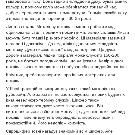
і кварцового піску. Вона гарно виглядає на даху, буває різних
кольорів, причому колір може зберігатися тривалий час,
добре переносить знижені температури. Термін служби даху
з цементно-піщаної черепиці – 30-35 років.
Листова сталь. Металеву покрівлю можна робити з міді,
оцинкованої сталі з різними покриттями, різних сплавів. Листи
можуть бути гладкі і різного профілю. Ці матеріали зазвичай
недорогі і довговічні. До недоліків відноситься складність
монтажу. Дуже високоякісної є мідна покрівля. Це дуже
дорогий матеріал. Мідна покрівля може служити 150-200
років, не боїться погодних змін, що не іржавіє. Колір мідної
покрівлі з часом змінюється і набуває «благородний» відтінок.
Крім цих, треба поговорити і про інших матеріалах для
покрівлі.
У Росії традиційно використовувався такий матеріал як
руберойд. Але зараз він не застосовується в нових будівлях
із-за невеликого терміну служби. Шифер також
використовувався дуже часто в колишні часи. Він
виготовляється з азбестоцементу. Це дуже економічний вид
покрівлі, має низьку теплопровідність, морозостійкий і
пожежостійкий. Його недолік – крихкість.
Єврошифер зовні нагадує знайомий всім шифер. Але