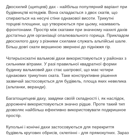
Двосхилий (щипцеві) дах - найбільш популярний варіант при
будівництві котеджів. Вона складається з двох скатів, що
спираються на несучі стіни однакової висоти. Трикутні
торцеві площини, що утворюються при цьому, називають
фронтонами. Простір між скатами при значному нахилі дахів
достатньо для організації опалювального горища. Прикладом
двосхилого даху з різними схилами служать альпійські шале.
Більш довгі скати вершиною звернені до підніжжя гір.
Чотирьохскатні вальмові дахи використовуються у районах з
сильними вітрами. У разі правильної квадратної форми
будинку вальмовий дах стає шатрової, що має чотири
однакових трикутних ската. Таке конструктивне рішення
зазвичай застосовується для будівель, площа яких невелика
(альтанки, веранди).
Багатощипцеві даху, завдяки своїй складності і, як наслідок,
дорожнечі використовуються значно рідше. Проте такий тип
дозволяє найбільш ефективно використовувати подкришное
простір.
Купольні і конічні дахи застосовуються для перекриття
будівель кругових обрисів, склепінні - для прямокутних. Зараз