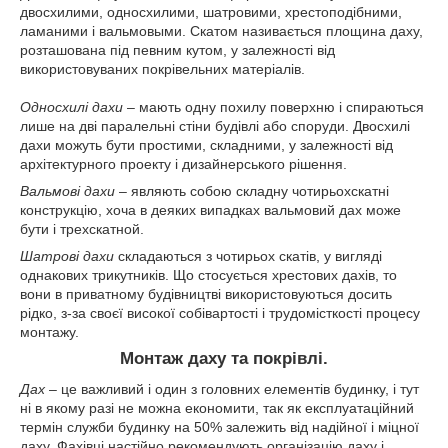
двосхилими, односхилими, шатровими, хрестоподібними,
ламаними і вальмовыми. Скатом називається площина даху,
розташована під певним кутом, у залежності від
використовуваних покрівельних матеріалів.
Односхилі дахи
– мають одну похилу поверхню і спираються
лише на дві паралельні стіни будівлі або споруди. Двосхилі
дахи можуть бути простими, складними, у залежності від
архітектурного проекту і дизайнерського рішення.
Вальмові дахи
– являють собою складну чотирьохскатні
конструкцію, хоча в деяких випадках вальмовий дах може
бути і трехскатной.
Шатрові дахи
складаються з чотирьох скатів, у вигляді
однакових трикутників. Що стосується хрестових дахів, то
вони в приватному будівництві використовуються досить
рідко, з-за своєї високої собівартості і трудомісткості процесу
монтажу.
Монтаж даху та покрівлі.
Дах
– це важливий і один з головних елементів будинку, і тут
ні в якому разі не можна економити, так як експлуатаційний
термін служби будинку на 50% залежить від надійної і міцної
даху. Фахівці настійно рекомендують організацію даху і