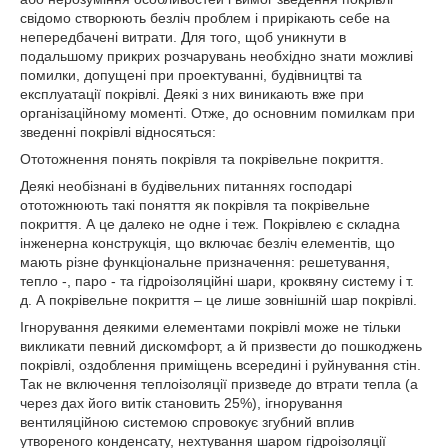
свідомо створюють безліч проблем і прирікають себе на
непередбачені витрати. Для того, щоб уникнути в
подальшому прикрих розчарувань необхідно знати можливі
помилки, допущені при проектуванні, будівництві та
експлуатації покрівлі. Деякі з них виникають вже при
організаційному моменті. Отже, до основним помилкам при
зведенні покрівлі відносяться:
Ототожнення понять покрівля та покрівельне покриття.
Деякі необізнані в будівельних питаннях господарі
ототожнюють такі поняття як покрівля та покрівельне
покриття. А це далеко не одне і теж. Покрівлею є складна
інженерна конструкція, що включає безліч елементів, що
мають різне функціональне призначення: решетування,
тепло -, паро - та гідроізоляційні шари, кроквяну систему і т.
д. А покрівельне покриття – це лише зовнішній шар покрівлі.
Ігнорування деякими елементами покрівлі може не тільки
викликати певний дискомфорт, а й призвести до пошкоджень
покрівлі, оздоблення приміщень всередині і руйнування стін.
Так не включення теплоізоляції призведе до втрати тепла (а
через дах його витік становить 25%), ігнорування
вентиляційною системою спровокує згубний вплив
утвореного конденсату, нехтування шаром гідроізоляції