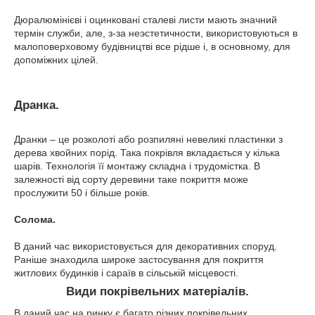
Дюралюмінієві і оцинковані сталеві листи мають значний
термін служби, але, з-за неэстетичности, використовуються в
малоповерховому будівництві все рідше і, в основному, для
допоміжних цілей.
Дранка.
Дранки – це розколоті або розпиляні невеликі пластинки з
дерева хвойних порід. Така покрівля вкладається у кілька
шарів. Технологія її монтажу складна і трудомістка. В
залежності від сорту деревини таке покриття може
прослужити 50 і більше років.
Солома.
В даний час використовується для декоративних споруд.
Раніше знаходила широке застосування для покриття
житлових будинків і сараїв в сільській місцевості.
Види покрівельних матеріалів.
В даний час на ринку є багато різних покрівельних