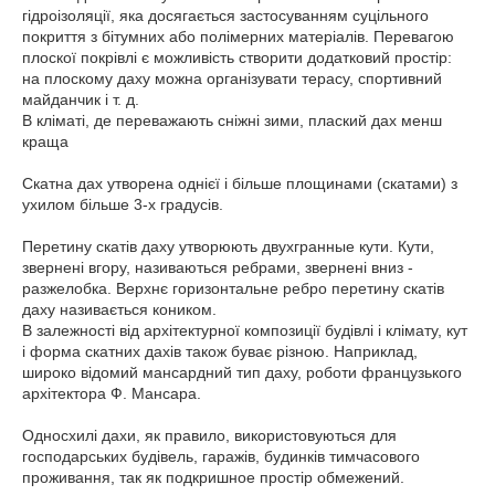
гідроізоляції, яка досягається застосуванням суцільного
покриття з бітумних або полімерних матеріалів. Перевагою
плоскої покрівлі є можливість створити додатковий простір:
на плоскому даху можна організувати терасу, спортивний
майданчик і т. д.
В кліматі, де переважають сніжні зими, плаский дах менш
краща
Скатна дах утворена однієї і більше площинами (скатами) з
ухилом більше 3-х градусів.
Перетину скатів даху утворюють двухгранные кути. Кути,
звернені вгору, називаються ребрами, звернені вниз -
разжелобка. Верхнє горизонтальне ребро перетину скатів
даху називається коником.
В залежності від архітектурної композиції будівлі і клімату, кут
і форма скатних дахів також буває різною. Наприклад,
широко відомий мансардний тип даху, роботи французького
архітектора Ф. Мансара.
Односхилі дахи, як правило, використовуються для
господарських будівель, гаражів, будинків тимчасового
проживання, так як подкришное простір обмежений.