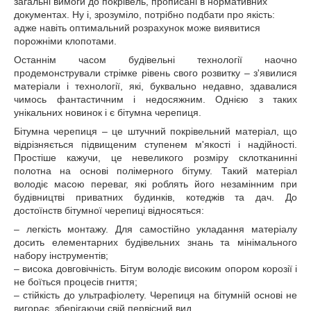
загальні вимоги до покрівель, прописані в нормативних
документах. Ну і, зрозуміло, потрібно подбати про якість:
адже навіть оптимальний розрахунок може виявитися
порожніми клопотами.
Останнім часом будівельні технології наочно
продемонстрували стрімке рівень свого розвитку – з'явилися
матеріали і технології, які, буквально недавно, здавалися
чимось фантастичним і недосяжним. Однією з таких
унікальних новинок і є бітумна черепиця.
Бітумна черепиця – це штучний покрівельний матеріал, що
відрізняється підвищеним ступенем м'якості і надійності.
Простіше кажучи, це невеликого розміру склотканинні
полотна на основі полімерного бітуму. Такий матеріал
володіє масою переваг, які роблять його незамінним при
будівництві приватних будинків, котеджів та дач. До
достоїнств бітумної черепиці відносяться:
– легкість монтажу. Для самостійно укладання матеріалу
досить елементарних будівельних знань та мінімального
набору інструментів;
– висока довговічність. Бітум володіє високим опором корозії і
не боїться процесів гниття;
– стійкість до ультрафіолету. Черепиця на бітумній основі не
вигорає, зберігаючи свій первісний вид