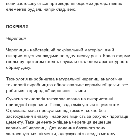
вони застосовуються при зведенні окремих декоративних
елементів будівлі, наприклад, веж.
ПОКРІВЛЯ
Черепиця.
Черепиця - найстаріший покрівельний матеріал, який
використовується людьми не одну тисячу років. Краса форми
і кольору протягом століть служили еталоном архітектурного
образу даху.
Технологія виробництва натуральної черепиці аналогічна
технології виробництва обпалювальне керамічної цегли: все
робиться з природної сировини – глини.
Сучасна технологія також заснована на використанні
природної сировини. Пісок, вода змішується з цементом.
Отримана маса пресується під тиском, сохне без
застосування випалу і набирає міцність за рахунок гідратації
цементу. Така цементно-піщана черепиця дешевше
керамічної черепиці. Для додання бажаного тону
застосовуються пігменти, одержувані з оксидів металу -