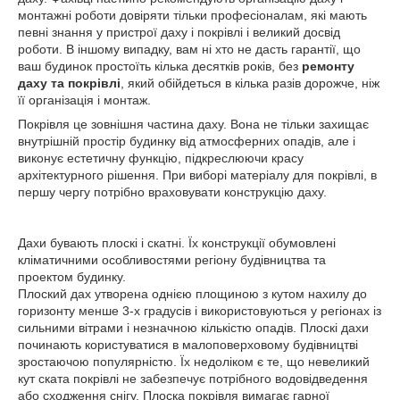
монтажні роботи довіряти тільки професіоналам, які мають
певні знання у пристрої даху і покрівлі і великий досвід
роботи. В іншому випадку, вам ні хто не дасть гарантії, що
ваш будинок простоїть кілька десятків років, без
ремонту
даху та покрівлі
, який обійдеться в кілька разів дорожче, ніж
її організація і монтаж.
Покрівля це зовнішня частина даху. Вона не тільки захищає
внутрішній простір будинку від атмосферних опадів, але і
виконує естетичну функцію, підкреслюючи красу
архітектурного рішення. При виборі матеріалу для покрівлі, в
першу чергу потрібно враховувати конструкцію даху.
Дахи бувають плоскі і скатні. Їх конструкції обумовлені
кліматичними особливостями регіону будівництва та
проектом будинку.
Плоский дах утворена однією площиною з кутом нахилу до
горизонту менше 3-х градусів і використовуються у регіонах із
сильними вітрами і незначною кількістю опадів. Плоскі дахи
починають користуватися в малоповерховому будівництві
зростаючою популярністю. Їх недоліком є те, що невеликий
кут ската покрівлі не забезпечує потрібного водовідведення
або сходження снігу. Плоска покрівля вимагає гарної