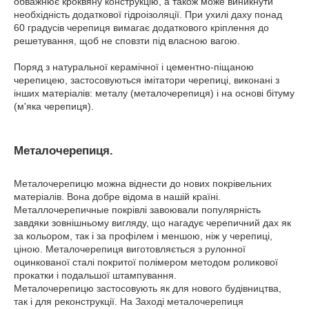
обважнює кроквяну конструкцію, а також може виникнути
необхідність додаткової гідроізоляції. При ухилі даху понад
60 градусів черепиця вимагає додаткового кріплення до
решетування, щоб не сповзти під власною вагою.
Поряд з натуральної керамічної і цементно-піщаною
черепицею, застосовуються імітатори черепиці, виконані з
інших матеріалів: металу (металочерепиця) і на основі бітуму
(м'яка черепиця).
Металочерепиця.
Металочерепицю можна віднести до нових покрівельних
матеріалів. Вона добре відома в нашій країні.
Металлочерепичные покрівлі завоювали популярність
завдяки зовнішньому вигляду, що нагадує черепичний дах як
за кольором, так і за профілем і меншою, ніж у черепиці,
ціною. Металочерепиця виготовляється з рулонної
оцинкованої сталі покритої полімером методом роликової
прокатки і подальшої штампування.
Металочерепицю застосовують як для нового будівництва,
так і для реконструкції. На Заході металочерепиця