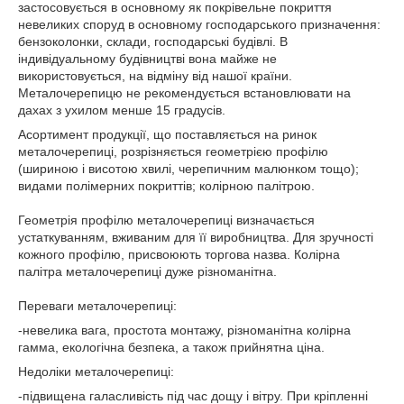
застосовується в основному як покрівельне покриття
невеликих споруд в основному господарського призначення:
бензоколонки, склади, господарські будівлі. В
індивідуальному будівництві вона майже не
використовується, на відміну від нашої країни.
Металочерепицю не рекомендується встановлювати на
дахах з ухилом менше 15 градусів.
Асортимент продукції, що поставляється на ринок
металочерепиці, розрізняється геометрією профілю
(шириною і висотою хвилі, черепичним малюнком тощо);
видами полімерних покриттів; колірною палітрою.
Геометрія профілю металочерепиці визначається
устаткуванням, вживаним для її виробництва. Для зручності
кожного профілю, присвоюють торгова назва. Колірна
палітра металочерепиці дуже різноманітна.
Переваги металочерепиці:
-невелика вага, простота монтажу, різноманітна колірна
гамма, екологічна безпека, а також прийнятна ціна.
Недоліки металочерепиці:
-підвищена галасливість під час дощу і вітру. При кріпленні