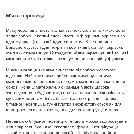
М'яка черепиця.
М'яку черепицю часто називають покрівельна плитка». Вона
являє собою невеликі плоскі листи, з фігурними вирізами по
одному краю (зазвичай один лист імітує 3-4 черепиці).
Використовується для покриття всіх типів скатних покрівель,
ухил яких перевищує 12 градусів. М'яка черепиця, як і всі інші
матеріали м'якої покрівлі, виконує тільки ізоляційну функцію.
М'яка черепиця вимагає пристрою під собою жорсткого
підстави. Найстарішими і добре відомими рулонними
матеріалами для покрівель є бітумні матеріали на картонній
основі. Хоча ці матеріали, як і раніше мають широке
застосування в будівництві, вони вже давно не відповідають
сучасним вимогам. Існує багато колірних рішень і форм
бітумної черепиці. Бітумні плитки використовуються як для
пристрою нових покрівель, так і для реконструкції старих.
Перевагою бітумної черепиці є те, що її можна застосовувати
для покрівель будь-якої складності, форми і конфігурації.
Такий матеріал відносно дешевий, ніж обумовлено його