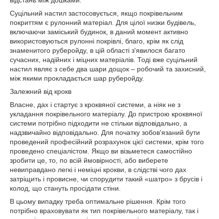
відстань між дошками.
Суцільний настил застосовується, якщо покрівельним
покриттям є рулонний матеріал. Для цілої низки будівель,
включаючи заміський будинок, в даний момент активно
використовуються рулонні покрівлі, благо, крім як слід
знаменитого руберойду, в цій області з'явилося багато
сучасних, надійних і міцних матеріалів. Тоді вже суцільний
настил являє з себе два шари дощок – робочий та захисний,
між якими прокладається шар руберойду.
Залежний від крокв
Власне, дах і стартує з кроквяної системи, а ніяк не з
укладання покрівельного матеріалу. До пристрою кроквяної
системи потрібно підходити не стільки відповідально, а
надзвичайно відповідально. Для початку зобов'язаний бути
проведений професійний розрахунок цієї системи, крім того
проведено спеціалістом. Якщо ви візьметеся самостійно
зробити це, то, по всій ймовірності, або виберете
невиправдано легкі і неміцні крокви, в слідстві чого дах
затріщить і провисне, чи спорудити такий «шатро» з брусів і
колод, що стануть просідати стіни.
В цьому випадку треба оптимальне рішення. Крім того
потрібно враховувати як тип покрівельного матеріалу, так і