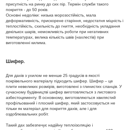
присутність на ринку до сих пір. Термін служби такого
покриття - до 50 років.
Основні недоліки: низька морозостійкість, мала
деформативність, прискорене старіння, недостатня міцність і
теплостійкість, схильність до гниття, необхідність укладання
декількох шарів, неможливість роботи при негативних
температурах, велика кількість швів (нахлестів) при
виготовленні килима.
Шифер.
Для дахів з ухилом не менше 25 градусів в якості
покрівельного матеріалу підходить шифер. Шифер – це
плити невеликих розмірів, виготовлені з глинистих сланців. У
сучасному будівництві шифер виготовляється з листового
азбестоцементу. В основному, виготовляються хвилястий
профільований і плоский шифер, який застосовується не
тільки як матеріал для покриття дахів, але і для
оздоблювальних робіт.
Такий дах забезпечує надійну теплоізоляцію і