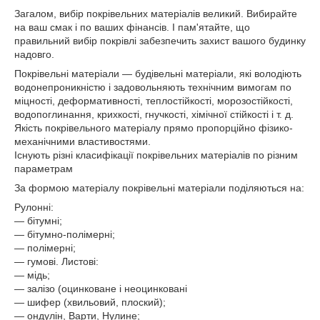
Загалом, вибір покрівельних матеріалів великий. Вибирайте
на ваш смак і по ваших фінансів. І пам'ятайте, що
правильний вибір покрівлі забезпечить захист вашого будинку
надовго.
Покрівельні матеріали — будівельні матеріали, які володіють
водонепроникністю і задовольняють технічним вимогам по
міцності, деформативності, теплостійкості, морозостійкості,
водопоглинання, крихкості, гнучкості, хімічної стійкості і т. д.
Якість покрівельного матеріалу прямо пропорційно фізико-
механічними властивостями.
Існують різні класифікації покрівельних матеріалів по різним
параметрам
За формою матеріалу покрівельні матеріали поділяються на:
Рулонні:
— бітумні;
— бітумно-полімерні;
— полімерні;
— гумові. Листові:
— мідь;
— залізо (оцинковане і неоцинковані
— шифер (хвильовий, плоский);
— ондулін, Варти, Нулине;