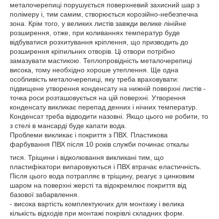
металочерепиці порушується поверхневий захисний шар з
полімеру і, тим самим, створюється корозійно-небезпечна
зона. Крім того, у великих листів завжди велике лінійне
розширення, отже, при коливаннях температур буде
відбуватися розхитування кріплення, що призводить до
розширення кріпильних отворів. Ці отвори потрібно
замазувати мастикою. Теплопровідність металочерепиці
висока, тому необхідно хороше утеплення. Ще одна
особливість металочерепиці, яку треба враховувати:
підвищене утворення конденсату на нижній поверхні листів -
точка роси розташовується на цій поверхні. Утворення
конденсату викликає перепад денних і нічних температур.
Конденсат треба відводити назовні. Якщо цього не робити, то
з стелі в мансарді буде капати вода.
Проблеми викликає і покриття з ПВХ. Пластикова
фарбування ПВХ після 10 років служби починає откалы
тися. Тріщини і відколювання викликані тим, що
пластифікатори випаровуються і ПВХ втрачає еластичність.
Після цього вода потрапляє в тріщину, реагує з цинковим
шаром на поверхні жерсті та відокремлює покриття від
базової забарвлення.
- висока вартість комплектуючих для монтажу і велика
кількість відходів при монтажі покрівлі складних форм.