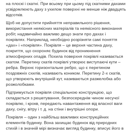
на плоскі і скатні. При всьому при цьому під скатними дахами
усвідомлюють даху з ухилом поверхні не менше ніж двадцять
відсотків.
Щоб не допустити прийняття неправильного рішення,
використання неякісних матеріалів та неякісного виконання
робіт, надзвичайно важливо дещо знати про дахах і
покрівлях. Наприклад, необхідно розрізняти самі поняття
«дах» і «покрівля». Покрівля – це верхня частина даху,
покриття, що охороняє будинок від проникнення
атмосферних опадів. Похила поверхня покрівлі називається
скатом. Перетину скатів покрівлі утворює виступаючі кути –
ребра. Верхнє горизонтальне ребро, що є перетином
поздовжніх схилів, називають коником. Перетину 2-х скатів,
що утворюють внутрішній кут, називаються разжелобка або
розжолобками.
Підтримується покрівля спеціальною конструкцією, що
складається з решетування, безпосереднім чином несучої
покрівлю, і крокв, передають навантаження від власної ваги
даху, снігу, вітру і т. д. на стіни і внутрішні опори.
Покрівля – один з найбільш важливих конструкційних
елементів будинку. Вона захищає будинок від природних
стихій і в значній мірі визначає вигляд будинку, вписує його в