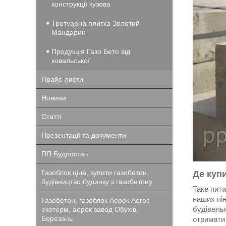
конструкції кузова
Тротуарна плитка Золотий
Мандарин
Продукція Газо Бето від
ковальської
Прайс-листи
Новини
Статті
Презентації та документи
ПП Будпостач
Газоблок ціна, купити газобетон,
Де куп
будівництво будинку з газобетону
Таке пита
наших пін
Газобетон, газоблок Аерок Aeroc
будівельн
екотерм, аерок завод Обухів,
Березань
отримати 