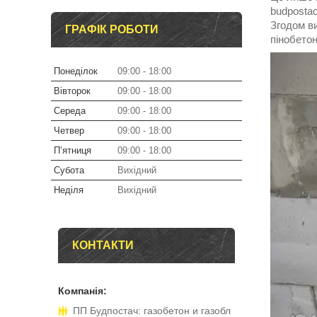
budposta
Згодом ви
ГРАФІК РОБОТИ
пінобетон
Понеділок
09:00
18:00
Вівторок
09:00
18:00
Середа
09:00
18:00
Четвер
09:00
18:00
Пʼятниця
09:00
18:00
Субота
Вихідний
Неділя
Вихідний
КОНТАКТИ
ПП Будпостач: газобетон и газобл