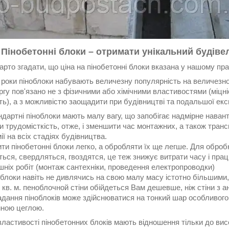
 Пінобетонні блоки – отримати унікальний будіве
арто згадати, що ціна на пінобетонні блоки вказана у нашому пра
 роки піноблоки набувають величезну популярність на величезно
гу пов'язано не з фізичними або хімічними властивостями (міцніст
сть), а з можливістю заощадити при будівництві та подальшої екс
дартні піноблоки мають малу вагу, що запобігає надмірне наван
и трудомісткість, отже, і зменшити час монтажних, а також транс
ії на всіх стадіях будівництва.
ти пінобетонні блоки легко, а обробляти їх ще легше. Для оброб
ься, свердляться, гвоздятся, це теж знижує витрати часу і прац
шніх робіт (монтаж сантехніки, проведення електропроводки)
блоки навіть не дивлячись на свою малу масу істотно більшими,
 кв. м. пеноблочной стіни обійдеться Вам дешевше, ніж стіни з а
дання піноблоків може здійснюватися на тонкий шар особливого к
йною цеглою.
 властивості пінобетонних блоків мають відношення тільки до вис