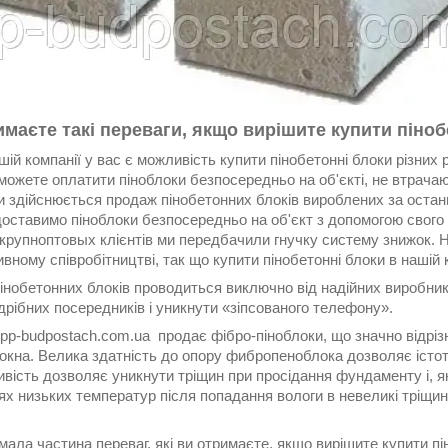
имаєте такі переваги, якщо вирішите купити піно
шій компанії у вас є можливість купити пінобетонні блоки різних ро
можете оплатити піноблоки безпосередньо на об'єкті, не втрачаю
 здійснюється продаж пінобетонних блоків вироблених за останнь
оставимо піноблоки безпосередньо на об'єкт з допомогою свого
крупноптовых клієнтів ми передбачили гнучку систему знижок. 
вному співробітництві, так що купити пінобетонні блоки в нашій к
інобетонних блоків проводиться виключно від надійних виробник
дрібних посередників і уникнути «зіпсованого телефону».
 pp-budpostach.com.ua
продає фібро-піноблоки, що значно відріз
кна. Велика здатність до опору фибропеноблока дозволяє істотно 
вість дозволяє уникнути тріщин при просідання фундаменту і, як
х низьких температур після попадання вологи в невеликі тріщини
ала частина переваг, які ви отримаєте, якщо вирішите купити пін