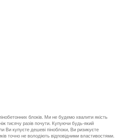
пінобетонних блоків. Ми не будемо хвалити якість
ніж тисячу разів почути. Купуючи будь-який
оли Ви купуєте дешеві піноблоки, Ви ризикуєте
иків точно не володіють відповідними властивостями.