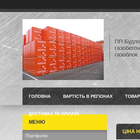
ПП Будпос
газобетон
газоблок
ГОЛОВНА
ВАРТІСТЬ В РЕГІОНАХ
ТОВАР
ДОСТАВКА ТА ОПЛАТА
ЦІНА 
Портфоліо