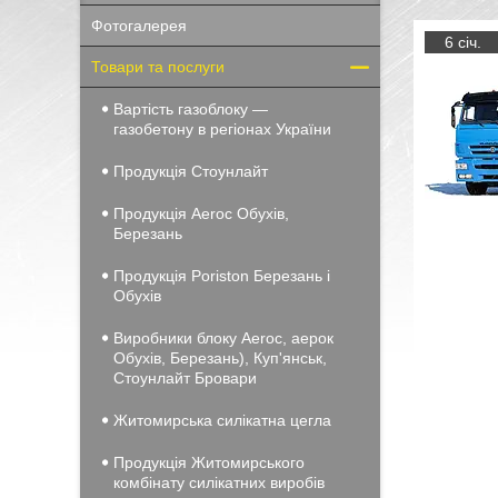
Фотогалерея
6 січ.
Товари та послуги
Вартість газоблоку —
газобетону в регіонах України
Продукція Стоунлайт
Продукція Aeroc Обухів,
Березань
Продукція Poriston Березань і
Обухів
Виробники блоку Aeroc, аерок
Обухів, Березань), Куп'янськ,
Стоунлайт Бровари
Житомирська силікатна цегла
Продукція Житомирського
комбінату силікатних виробів