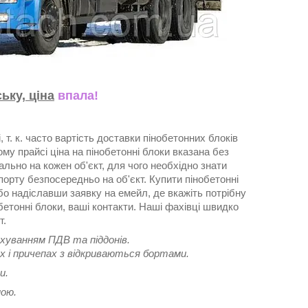
ьку, ціна
впала!
 т. к. часто вартість доставки пінобетонних блоків
му прайсі ціна на пінобетонні блоки вказана без
ально на кожен об'єкт, для чого необхідно знати
порту безпосередньо на об'єкт. Купити пінобетонні
о надіславши заявку на емейл, де вкажіть потрібну
обетонні блоки, ваші контакти. Наші фахівці швидко
т.
ахуванням ПДВ та піддонів.
х і причепах з відкриваються бортами.
и.
ною.