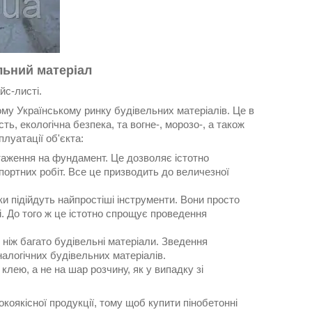
льний матеріал
йс-листі.
му Українському ринку будівельних матеріалів. Це в
ь, екологічна безпека, та вогне-, морозо-, а також
плуатації об'єкта:
таження на фундамент. Це дозволяє істотно
портних робіт. Все це призводить до величезної
ки підійдуть найпростіші інструменти. Вони просто
і. До того ж це істотно спрощує проведення
 ніж багато будівельні матеріали. Зведення
налогічних будівельних матеріалів.
лею, а не на шар розчину, як у випадку зі
окоякісної продукції, тому щоб купити пінобетонні