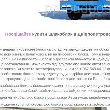
Поспішайте
купити шлакоблок в Дніпропетровс
 дешеві пінобетонні блоки на складі не завжди дешеві на об'єкті,
є всю різницю початкової ціни на пінобетонні блоки. Тому в нашо
 далі ціна на пінобетонні блоки з доставкою вважається індивіду
це розташування і можливість під'їзду того або іншого автотранс
оставкою Ви можете зателефонувавши нам за т. 067-548-64-12 аб
 пінобетонних блоків і точну адресу куди потрібно доставити пін
 розрахунок ціни на пінобетонні блоки з доставкою на Ваш об'єк
 пінобетонні блоки з доставкою зазначена на повну машину з ур
а пінобетонних блоків здійснюється на відкритих напівпричепа
ціна на пінобетонні блоки з доставкою діє за умови передоплат
и можете купити пінобетонні блоки з доставкою за вигідною ці