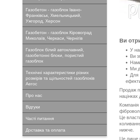
Газобетон - газоблок Івано-
Франківськ, Хмельницький,
Ужгород, Херсон
Газобетон - газоблок Кіровоград
Миколаїв, Черкаси, Чернігів
Ви отр
У на
Газоблок білий автоклавний,
газобетонні блоки, пористий
Ви з
газоблок
Нами
Ми д
Технічні характеристики різних
Для 
розмірів та щільностей газоблоків
ефекти
Aeroc
Продаж п
Про нас
націнках 
Компанія
Відгуки
фіброволо
Це власти
Часті питання
коливання
нижче.
Доставка та оплата
Це лише м