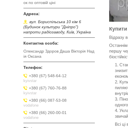
ок по оптовій ціні
вул. Бориспільська 10 кім 6
(Будинок культури "Дніпро")
Купити
напроти радіозаводу, Київ, Україна
Відразу в
Останнім
першу чер
Олександр Здоров Даша Вікторія Над
ія Оксана
біостійкі
Стан
знизит
+380 (67) 548-64-12
економ
kyivstar
Купи
пиляют
+380 (67) 760-76-88
kyivstar
внутрі
Піно
+380 (66) 087-53-08
одного
vodafone
Укла
+380 (66) 260-00-01
звича
vodafone
Всі ці