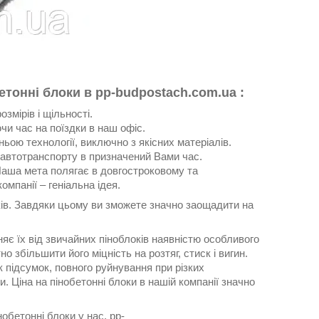
бетонні блоки в
pp-budpostach.com.ua
:
змірів і щільності.
чи час на поїздки в наш офіс.
ою технології, виключно з якісних матеріалів.
 автотранспорту в призначений Вами час.
Наша мета полягає в довгостроковому та
омпанії – геніальна ідея.
ів. Завдяки цьому ви зможете значно заощадити на
няє їх від звичайних піноблоків наявністю особливого
збільшити його міцність на розтяг, стиск і вигин.
 підсумок, повного руйнування при різких
. Ціна на пінобетонні блоки в нашій компанії значно
обетонні блоки у нас. pp-