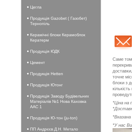
Цегла
Продукція Gazobet ( Газобет)
Тернопіль
Керамічні блоки Керамоблок
Кератерм
Продукція ЮДК
Саме тому
Цемент
перекрива
доставки,
Продукція Hеtten
точне міс
блоки з д
Продукція Ютонг
кількість
проведуть
Продукція Заводу Будівельних
Матеріалів №1 Нова Каховка
*Ціна на
ААС 1
*Доставк
*Вказана 
Продукція Ю-тон (ju-ton)
*У нас В
ПП Андрєєв.Д.Н. Метало