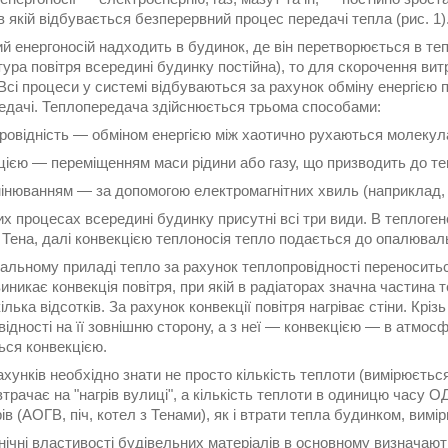
в якій відбувається безперервний процес передачі тепла (рис. 1)
й енергоносій надходить в будинок, де він перетворюється в теп
ура повітря всередині будинку постійна), то для скорочення вит
Всі процеси у системі відбуваються за рахунок обміну енергією 
едачі. Теплопередача здійснюється трьома способами:
провідність — обміном енергією між хаотично рухаються молекул
кцією — переміщенням маси рідини або газу, що призводить до те
мінюванням — за допомогою електромагнітних хвиль (наприклад,
х процесах всередині будинку присутні всі три види. В теплоген
 Тена, далі конвекцією теплоносія тепло подається до опалювал
альному приладі тепло за рахунок теплопровідності переноситьс
виникає конвекція повітря, при якій в радіаторах значна частин
лька відсотків. За рахунок конвекції повітря нагріває стіни. Крі
ідності на її зовнішню сторону, а з неї — конвекцією — в атмос
ься конвекцією.
хунків необхідно знати не просто кількість теплоти (вимірюється
трачає на "нагрів вулиці", а кількість теплоти в одиницю часу 
ів (АОГВ, піч, котел з Тенами), як і втрати тепла будинком, вимі
нічні властивості будівельних матеріалів в основному визначаю