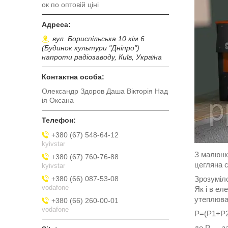
ок по оптовій ціні
вул. Бориспільська 10 кім 6
(Будинок культури "Дніпро")
напроти радіозаводу, Київ, Україна
Олександр Здоров Даша Вікторія Над
ія Оксана
+380 (67) 548-64-12
kyivstar
З малюнк
+380 (67) 760-76-88
цегляна с
kyivstar
+380 (66) 087-53-08
Зрозуміло
vodafone
Як і в ел
утеплюва
+380 (66) 260-00-01
vodafone
Р=(Р1+Р2
де Р — з