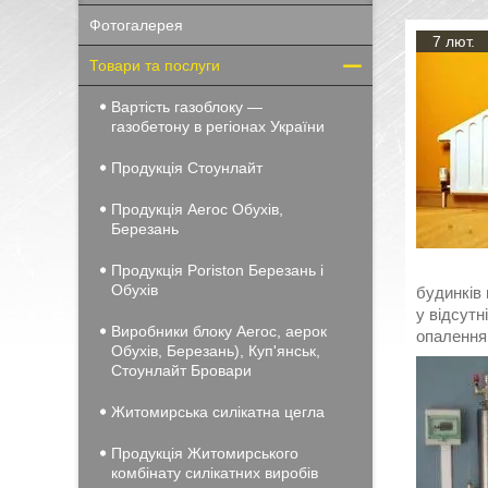
Фотогалерея
7 лют.
Товари та послуги
Вартість газоблоку —
газобетону в регіонах України
Продукція Стоунлайт
Продукція Aeroc Обухів,
Березань
Продукція Poriston Березань і
Обухів
будинків 
у відсутн
Виробники блоку Aeroc, аерок
опалення
Обухів, Березань), Куп'янськ,
Стоунлайт Бровари
Житомирська силікатна цегла
Продукція Житомирського
комбінату силікатних виробів