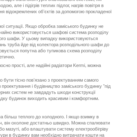
ю, але і підігрів теплих підлог, нагрів повітря в
ння відокремлених об'єктів за допомогою прокладеної
ної ситуації. Якщо обробка заміського будинку не
вичайно використовується шафові система розподілу
льного шафи. У цьому випадку використовуються
нань труба йде від колектора розподільного шафи до
товується попутна або тупикова схема розподілу
етично.
сно прості, але надійні радіатори Kermi, можна
о бути тісно пов'язано з проектуванням самого
 проектування і будівництво заміського будинку "під
ерних систем не завдадуть шкоди конструкції
падку будинок виходить красивим і комфортним.
ла більш теплого до холодного. І якщо взимку в
іч, він охолоне достатньо швидко. Можна спалювати
або мазуті, або влаштувати систему електрообігріву
ури в будинку вам необхідно витрачати кошти на