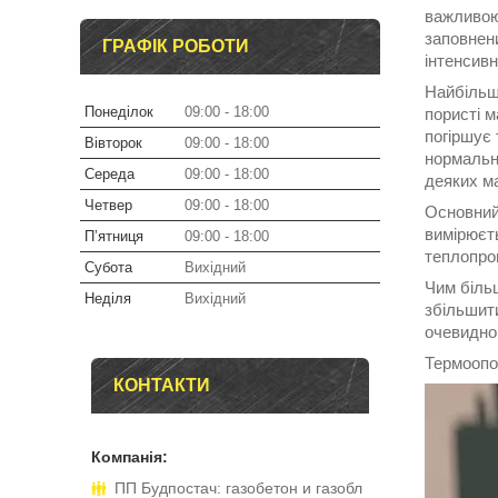
важливою 
заповнени
ГРАФІК РОБОТИ
інтенсив
Найбільш 
Понеділок
09:00
18:00
пористі м
погіршує 
Вівторок
09:00
18:00
нормальні
Середа
09:00
18:00
деяких ма
Четвер
09:00
18:00
Основний 
вимірюєт
Пʼятниця
09:00
18:00
теплопров
Субота
Вихідний
Чим більш
Неділя
Вихідний
збільшит
очевидно
Термоопор
КОНТАКТИ
ПП Будпостач: газобетон и газобл