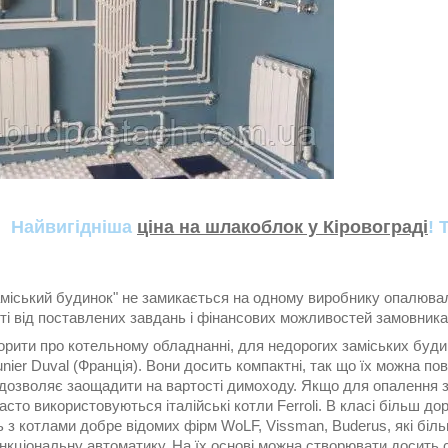
Найвигідніша
ціна на шлакоблок у Кіровограді
! 
аміський будинок" не замикається на одному виробнику опалюва
ті від поставлених завдань і фінансових можливостей замовника
орити про котельному обладнанні, для недорогих заміських буди
nier Duval (Франція). Вони досить компактні, так що їх можна пов
о дозволяє заощадити на вартості димоходу. Якщо для опалення 
асто використовуються італійські котли Ferroli. В класі більш до
з котлами добре відомих фірм WoLF, Vissman, Buderus, які біль
кціональну автоматику. На їх основі можна створювати досить с