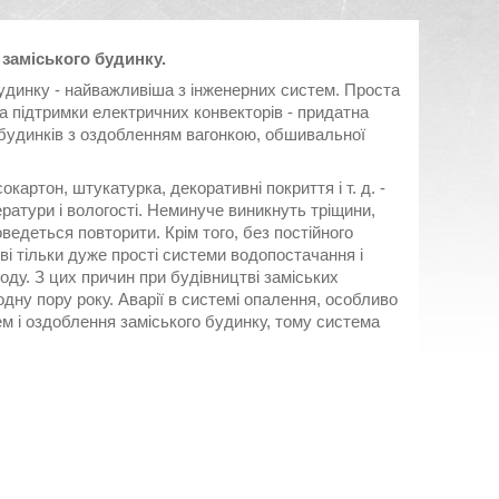
заміського будинку.
удинку - найважливіша з інженерних систем. Проста
за підтримки електричних конвекторів - придатна
будинків з оздобленням вагонкою, обшивальної
картон, штукатурка, декоративні покриття і т. д. -
ратури і вологості. Неминуче виникнуть тріщини,
едеться повторити. Крім того, без постійного
і тільки дуже прості системи водопостачання і
воду. З цих причин при будівництві заміських
дну пору року. Аварії в системі опалення, особливо
ем і оздоблення заміського будинку, тому система