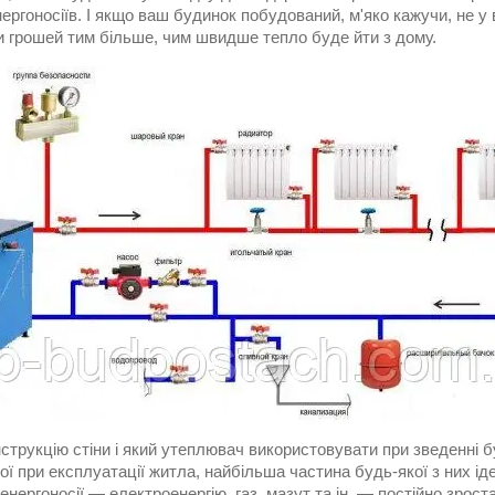
ергоносіїв. І якщо ваш будинок побудований, м'яко кажучи, не у
и грошей тим більше, чим швидше тепло буде йти з дому.
струкцію стіни і який утеплювач використовувати при зведенні бу
ї при експлуатації житла, найбільша частина будь-якої з них ід
 енергоносії — електроенергію, газ, мазут та ін, — постійно зро