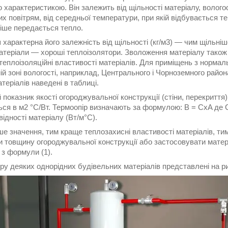
характеристикою. Він залежить від щільності матеріалу, вологост
х повітрям, від середньої температури, при якій відбувається те
ніше передається тепло.
характерна його залежність від щільності (кг/м3) — чим щільніш
атеріали — хороші теплоізолятори. Зволоження матеріалу також 
теплоізоляційні властивості матеріалів. Для приміщень з нормал
й зоні вологості, наприклад, Центрального і Чорноземного района
теріалів наведені в таблиці.
показник якості огороджувальної конструкції (стіни, перекриття
ься в м2 °С/Вт. Термоопір визначають за формулою: В = CxA де 
ідності матеріалу (Вт/м°С).
е значення, тим краще теплозахисні властивості матеріалів, ти
и товщину огороджувальної конструкції або застосовувати матер
 з формули (1).
у деяких однорідних будівельних матеріалів представлені на рис.