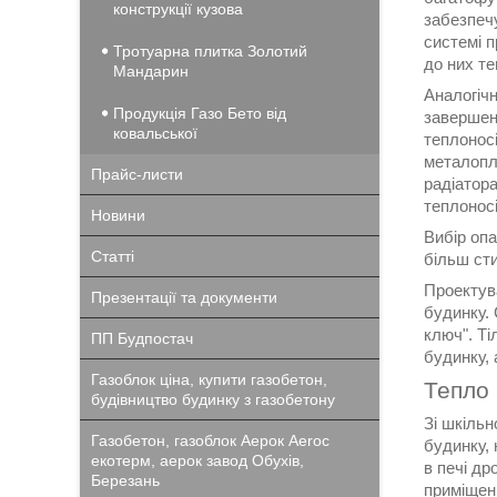
конструкції кузова
забезпечу
системі п
Тротуарна плитка Золотий
до них теп
Мандарин
Аналогічн
Продукція Газо Бето від
завершен
ковальської
теплоносі
металопла
Прайс-листи
радіатор
теплоносі
Новини
Вибір опа
Статті
більш сти
Проектува
Презентації та документи
будинку. 
ключ". Ті
ПП Будпостач
будинку,
Газоблок ціна, купити газобетон,
Тепло 
будівництво будинку з газобетону
Зі шкільн
Газобетон, газоблок Аерок Aeroc
будинку,
екотерм, аерок завод Обухів,
в печі др
Березань
приміщен