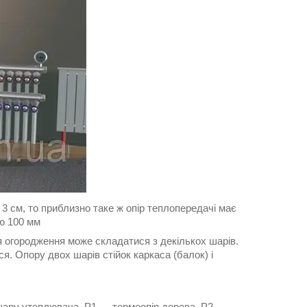
 см, то приблизно таке ж опір теплопередачі має
ою 100 мм
ія огородження може складатися з декількох шарів.
я. Опору двох шарів стійок каркаса (балок) і
шару утеплювача, Р1 — термоопір дерева, Р2 —