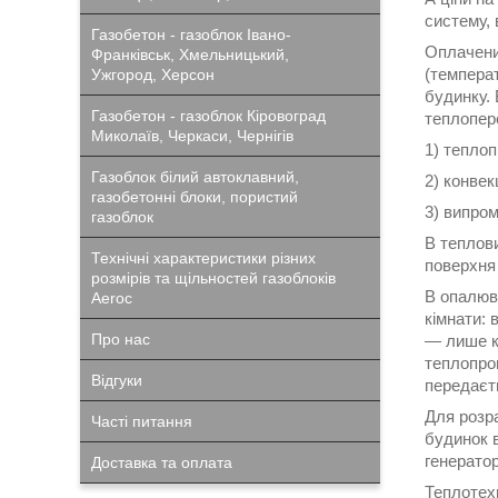
систему, 
Газобетон - газоблок Івано-
Оплачени
Франківськ, Хмельницький,
(температ
Ужгород, Херсон
будинку. 
Газобетон - газоблок Кіровоград
теплопер
Миколаїв, Черкаси, Чернігів
1) тепло
Газоблок білий автоклавний,
2) конве
газобетонні блоки, пористий
3) випро
газоблок
В теплови
Технічні характеристики різних
поверхня
розмірів та щільностей газоблоків
В опалюв
Aeroc
кімнати: 
Про нас
— лише кі
теплопров
Відгуки
передаєт
Для розра
Часті питання
будинок в
генератор
Доставка та оплата
Теплотех