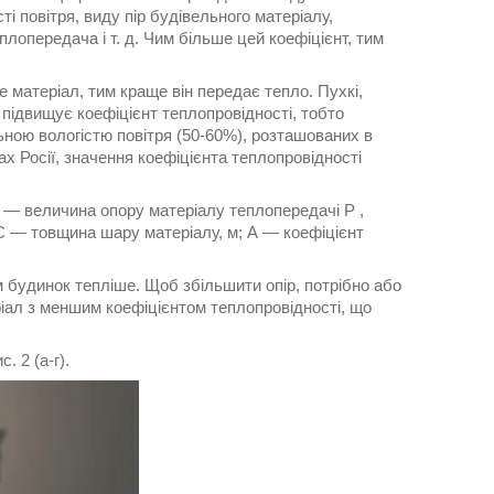
і повітря, виду пір будівельного матеріалу,
плопередача і т. д. Чим більше цей коефіцієнт, тим
е матеріал, тим краще він передає тепло. Пухкі,
підвищує коефіцієнт теплопровідності, тобто
ьною вологістю повітря (50-60%), розташованих в
х Росії, значення коефіцієнта теплопровідності
) — величина опору матеріалу теплопередачі Р ,
C — товщина шару матеріалу, м; А — коефіцієнт
м будинок тепліше. Щоб збільшити опір, потрібно або
іал з меншим коефіцієнтом теплопровідності, що
 2 (а-г).