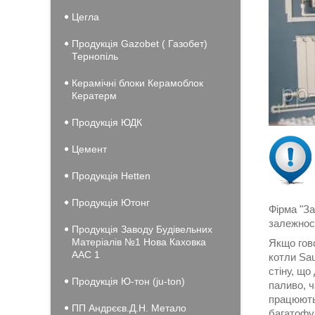
Цегла
Продукція Gazobet ( Газобет)
Тернопіль
Керамічні блоки Керамоблок
Кератерм
Продукція ЮДК
Цемент
Продукція Hеtten
Продукція Ютонг
Фірма "З
залежнос
Продукція Заводу Будівельних
Матеріалів №1 Нова Каховка
Якщо гов
ААС 1
котли Sau
стіну, щ
Продукція Ю-тон (ju-ton)
паливо, ч
працюють 
ПП Андрєєв.Д.Н. Метало
багатофун