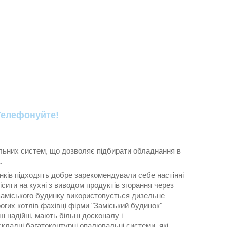
Телефонуйте!
льних систем, що дозволяє підбирати обладнання в
.
нків підходять добре зарекомендували себе настінні
ісити на кухні з виводом продуктів згорання через
заміського будинку використовується дизельне
рогих котлів фахівці фірми "Заміський будинок"
ш надійні, мають більш досконалу і
кладні багатоконтурні опалювальні системи, які