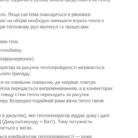
.
ло. Якщо система знаходиться в рівновазі
рат на обігрів необхідно зменшити втрати тепла з
при тепловому русі молекул і є процесами
ами тіла;
плообміну;
 інфрачервоних).
ераторі за рахунок теплопровідності нагрівається
ьного приладу.
я на зовнішню поверхню, де нагріває повітря
а тепла передається випромінюванням, а в конвекторах
зь товщу стіни тепло переходить за рахунок
феру. Всередині подвійний рами вікна тепло також
 в джоулях), яке теплогенератор віддає дому і далі
ОД (Джоуль/секунду = Ватт). Тому потужність
рюється у ватах.
ться коефіцієнтом теплопровідності — дуже