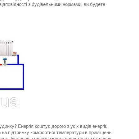
 відповідності з будівельними нормами, ви будете
динку? Енергія коштує дорого з усіх видів енергії,
е на підтримку комфортної температури в приміщенні.
стають. Будинок в цілому можна представити як певну