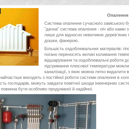
Опалення 
Система опалення сучасного заміського б
"дачна" система опалення - піч або камін 
лише для відносно невеликих дерев'яних 
дошки, фанерою.
Більшість оздоблювальних матеріалів: гіпсо
погано переносять великі коливання темпе
відшарування та оздоблювальні роботи дов
підтримання плюсової температури можлив
каналізації, з яких можна легко видалити 
найчастіше виходять з постійної роботи системи опалення в холо
ість господарів, можуть завдати помітної шкоди інженерних сист
 повинна бути особливо продуманої й надійної.