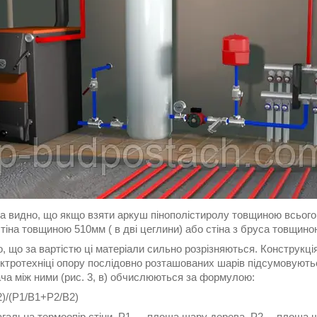
а видно, що якщо взяти аркуш пінополістиролу товщиною всього 3
тіна товщиною 510мм ( в дві цеглини) або стіна з бруса товщин
, що за вартістю ці матеріали сильно розрізняються. Конструкц
ектротехніці опору послідовно розташованих шарів підсумовуютьс
ча між ними (рис. 3, в) обчислюються за формулою:
)/(Р1/В1+Р2/В2)
агальна термоопір стіни, Р1 — площа шару дерева, Р2 —площа 