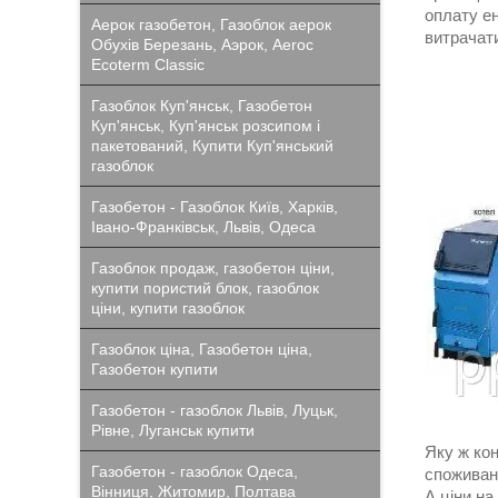
оплату ен
Аерок газобетон, Газоблок аерок
витрачат
Обухів Березань, Аэрок, Aeroc
Ecoterm Classic
Газоблок Куп'янськ, Газобетон
Куп'янськ, Куп'янськ розсипом і
пакетований, Купити Куп'янський
газоблок
Газобетон - Газоблок Київ, Харків,
Івано-Франківськ, Львів, Одеса
Газоблок продаж, газобетон ціни,
купити пористий блок, газоблок
ціни, купити газоблок
Газоблок ціна, Газобетон ціна,
Газобетон купити
Газобетон - газоблок Львів, Луцьк,
Рівне, Луганськ купити
Яку ж кон
Газобетон - газоблок Одеса,
споживано
Вінниця, Житомир, Полтава
А ціни на