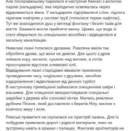
Але посправжньому парилися в наступній Кімнаті з вологою
парою (кальдарии), яка періодично освежалась через
відкриваються вікна. У кальдариях підігрівалися стіни, підлога
гарячим повітрям у системі труб (топилися терми нафтою).
Тут же знаходилися душ у вигляді фонтану і безліч тазів для
миття. Бажаючі могли прийняти ванну. Цікаво, що вода зі
стелі збиралася по спеціальних жолобках і відводилася в
загальну каналізацію.
Невеликі лазні топилися дровами. Римляни вміли так
обробити дрова, що вони не диміли. Для цього з дров
знімали кору, мочили, сушили над вогнем, а потім
просочували відстоєм оливкової олії.
Відвідування лазні стародавні вважали приємним
проведенням часу, подільних з друзями, засобом
оздоровлення і відволікання від денних турбот.
В наступному приміщенні займалися очищенням шкіри і
масажем. Для очищення використовували спеціальні
шкребки з дерева або слонової кістки. Мились римляни
дрібним Піском, який доставляли з берегів Нілу, милом з
козячого жиру і золи.
Римські правителі не скупилися на пристрій лазень. Для їх
побудови привозили дорогі і рідкісні матеріали, яких не
зустрінеш навіть в храмах і палацах. Фантазія архітекторів не