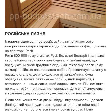
РОСІЙСЬКА ЛАЗНЯ
Історичні відомості про російській лазні починаються з
використання пари і гарячої води племенами скіфів, що жили
на території Росії.
Років 800-900 тому в містах Русі, Волзької Болгарії і на інших
європейських територіях вже будували кам'яні лазні, що
поєднують місцеві традиції з східними. У своєму первісному
вигляді російська лазня являла собою бревенчатую хатинку з
низькою стелею, де знаходилася пічка-кам'янка, була
обладнана висока лежанка — полиць, щоб паритися, і
встановлена низька лавка, щоб сидячи митися. Піч-кам'янка
не мала труби і топилася по-чорному». Дим з неї випускався
у відчинені двері і віддушину — отвір в стіні над полком.
Після закінчення топки двері і віддушину закривали І давали
бані деякий час «нудитися», «дозрівати», поки стіни лазні
рівномірно не прогріються і не вигорять вугілля. Потім