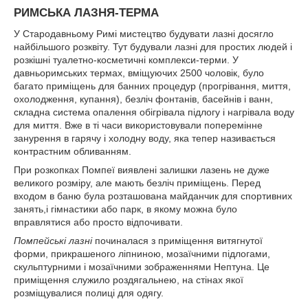
РИМСЬКА ЛАЗНЯ-ТЕРМА
У Стародавньому Римі мистецтво будувати лазні досягло
найбільшого розквіту. Тут будували лазні для простих людей і
розкішні туалетно-косметичні комплекси-терми. У
давньоримських термах, вміщуючих 2500 чоловік, було
багато приміщень для банних процедур (прогрівання, миття,
охолодження, купання), безліч фонтанів, басейнів і ванн,
складна система опалення обігрівала підлогу і нагрівала воду
для миття. Вже в ті часи використовували поперемінне
занурення в гарячу і холодну воду, яка тепер називається
контрастним обливанням.
При розкопках Помпеї виявлені залишки лазень не дуже
великого розміру, але мають безліч приміщень. Перед
входом в баню була розташована майданчик для спортивних
занять,і гімнастики або парк, в якому можна було
вправлятися або просто відпочивати.
Помпейські лазні
починалася з приміщення витягнутої
форми, прикрашеного ліпниною, мозаїчними підлогами,
скульптурними і мозаїчними зображеннями Нептуна. Це
приміщення служило роздягальнею, на стінах якої
розміщувалися полиці для одягу.