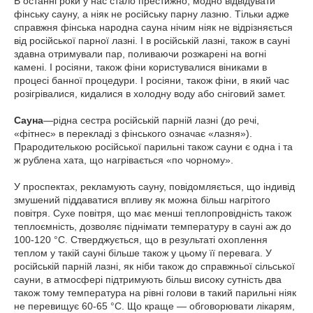
В останні роки у нас стало престижно, модно відвідувати
фінську сауну, а ніяк не російську парну лазню. Тільки адже
справжня фінська народна сауна нічим ніяк не відрізняється
від російської парної лазні. І в російській лазні, також в сауні
здавна отримували пар, поливаючи розжарені на вогні
камені. І росіяни, також фіни користувалися віниками в
процесі банної процедури. І росіяни, також фіни, в який час
розігрівалися, кидалися в холодну воду або сніговий замет.
Сауна
—рідна сестра російській парній лазні (до речі,
«фітнес» в перекладі з фінського означає «лазня»).
Прародителькою російської парильні також сауни є одна і та
ж рублена хата, що нагрівається «по чорному».
У проспектах, рекламують сауну, повідомляється, що індивід
змушений піддаватися впливу як можна більш нагрітого
повітря. Сухе повітря, що має менші теплопровідність також
теплоємність, дозволяє піднімати температуру в сауні аж до
100-120 °С. Стверджується, що в результаті охоплення
теплом у такій сауні більше також у цьому її перевага. У
російській парній лазні, як ніби також до справжньої сільської
сауни, в атмосфері підтримують більш високу сутність два
також тому температура на рівні голови в такий парильні ніяк
не перевищує 60-65 °С. Що краще — обговорювати лікарям,