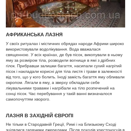
АФРИКАНСЬКА ЛАЗНЯ
У своїх ритуалах і містичних обрядах народи Африки широко
використовували водолікування. Вода вважалася
священною. У всіх країнах, де був пісок, викопували в ньому
яму за розміром тіла, розводили вогнище в ямі з дрібних
гілок. Прибравши залишки багаття, насипали сухий нагрітий
пісок і накладали корисні для тіла листя і трави в залежності
від того, що у кого болить. Іноді замість багаття яму обливали
окропом. Лягали в яму, а зверху обкладали себе
лікувальними травами і нагрібали на тіло розпечений на
сонці пісок. Час перебування у такій ванні визначалося
самопочуттям хворого.
ЛАЗНЯ В ЗАХІДНІЙ ЄВРОПІ
Не тільки в Стародавній Греції, Римі і на Близькому Сході
зцілялися гарячими джерелами. Після походів хрестоносців в