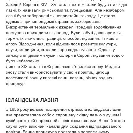
Західній Європі в XIV—XVI століттях теж стали будувати східні
лазні. Їх називали римськими та турецькими. Але незабаром
лазні були заборонені як непристойні закладу. Це стало
однією з причин епідемії страшних захворювань.
Використання термальних джерел і традиції водолікування
поступово приходили в занепад. Були забуті давньоримські
терми, їх значення, традиції, способи лікування. І лише в
епоху Відродження, коли відновилося розвиток культури,
науки, медицини, згадали і про водолікування. Однак, у
зв'язку з епідеміями чуми і холери в Європі лікування водою
було небезпечно.
Лише в XIX столітті в Європі лазні з'явилися знову. Медики
знову стали використовувати у своїй практиці цілющі
властивості води у вигляді ванн, лазень, різних водних
процедур.
ІСЛАНДСЬКА ЛАЗНЯ
З 1856 року велике поширення отримала ісландська лазня,
яка представляла собою спрощену східну лазню з душем і
сухій спекотній парильней з підігрівом стінами. В одній зі стін
сауни були виконані канали для скидання відпрацьованого
повітря. Банна процедура полягала в попередньому