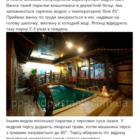
Ванна такий парилки влаштована в дерев'яній бочці, яка
заповнюється гарячою водою з температурою біля 45°.
Приймає ванну по груди занурюється в неї, надівши на
голову шапочку, змочену в холодній воді. Японці відвідують
таку парну 2-3 рази в тиждень.
Іншим видом японської парилки є тирсових суха лазня. У
кедрові тирсу додають лікарські трави, потім мішанина тирси
з травами нагрівається до 60°. Тирсу вбирають піт, відразу
виділяючи ароматичні також цілющі речовини.