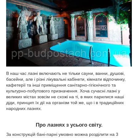
В наш час лазні включають не тільки сауни, ванни, душові,
басейни, але і різні лікувальні кабінети, кімнати відпочинку,
кафетерії та інші приміщення санітарно-гігієнічного та
культурно-побутового призначення. Хоча сучасні лазні у
великих містах зовсім не схожі на ті, в яких парилися наші
діди, принцип їх дії на організм той же, що і в традиційних
народних лазнях.
Про лазнях з усього світу.
За конструкцій бані-парні умовно можна розділити на 3