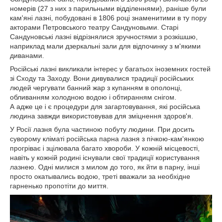
номерів (27 з них з парильными відділеннями), раніше були
кам'яні лазні, побудовані в 1806 році знаменитими в ту пору
акторами Петровського театру Сандуновыми. Старі
Сандуновські лазні відрізнялися зручностями з розкішшю,
наприклад мали дзеркальні зали для відпочинку з м'якими
диванами.
Російські лазні викликали інтерес у багатьох іноземних гостей
зі Сходу та Заходу. Вони дивувалися традиції російських
людей чергувати банний жар з купанням в ополонці,
обливанням холодною водою і обтиранням снігом.
А адже це і є процедури для загартовування, які російська
людина завжди використовував для зміцнення здоров'я.
У Росії лазня була частиною побуту людини. При досить
суворому кліматі російська парна лазня з пічкою-кам'янкою
прогріває і зцілювала багато хвороби. У кожній місцевості,
навіть у кожній родині існували свої традиції користування
лазнею. Одні милися з милом до того, як йти в парну, інші
просто окатывались водою, треті вважали за необхідне
гарненько пропотіти до миття.