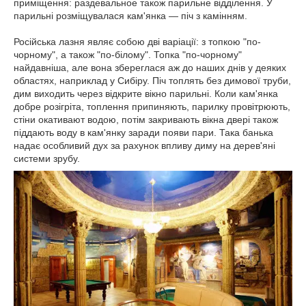
приміщення: раздевальное також парильне відділення. У
парильні розміщувалася кам'янка — піч з камінням.
Російська лазня являє собою дві варіації: з топкою "по-
чорному", а також "по-білому". Топка "по-чорному"
найдавніша, але вона збереглася аж до наших днів у деяких
областях, наприклад у Сибіру. Піч топлять без димової труби,
дим виходить через відкрите вікно парильні. Коли кам'янка
добре розігріта, топлення припиняють, парилку провітрюють,
стіни окативают водою, потім закривають вікна двері також
піддають воду в кам'янку заради появи пари. Така банька
надає особливий дух за рахунок впливу диму на дерев'яні
системи зрубу.