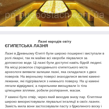
Лазні народів світу
ЄГИПЕТСЬКА ЛАЗНЯ
Лазні в Древньому Єгипті були широко поширені і виступали в
ролі лікарні, так як майже всі хвороби лікувалися за
допомогою води. Ці лазні були доступні навіть бідній людині.
На місці розкопок стародавнього єгипетського міста
археологи виявили залишки лазні, яка складалася з двох
поверхів. На верхньому поверсі знаходилися великі камені-
лежанки, які підігрівалися з нижнього поверху. На ці камені
лягали відвідувачі, а парильники вмощували їх тіла
цілющими зіллями, робили розтирання, масаж.
У камені було отвір, через який виходив знизу пар. Єгиптяни
широко використовували лікувальні інгаляції в своїх лазнях.
Замість мила вони застосовували пасту з бджолиного воску і