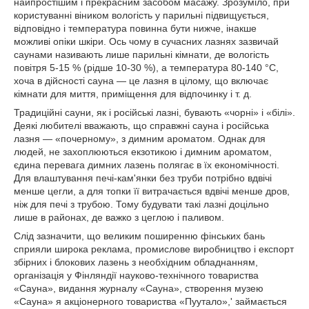
найпростішим і прекрасним засобом масажу. Зрозуміло, при
користуванні віником вологість у парильні підвищується,
відповідно і температура повинна бути нижче, інакше
можливі опіки шкіри. Ось чому в сучасних лазнях зазвичай
саунами називають лише парильні кімнати, де вологість
повітря 5-15 % (рідше 10-30 %), а температура 80-140 °С,
хоча в дійсності сауна — це лазня в цілому, що включає
кімнати для миття, приміщення для відпочинку і т. д.
Традиційні сауни, як і російські лазні, бувають «чорні» і «білі».
Деякі любителі вважають, що справжні сауна і російська
лазня — «почерному», з димним ароматом. Однак для
людей, не захоплюються екзотикою і димним ароматом,
єдина перевага димних лазень полягає в їх економічності.
Для влаштування печі-кам'янки без труби потрібно вдвічі
менше цегли, а для топки її витрачається вдвічі менше дров,
ніж для печі з трубою. Тому будувати такі лазні доцільно
лише в районах, де важко з цеглою і паливом.
Слід зазначити, що великим поширенню фінських бань
сприяли широка реклама, промислове виробництво і експорт
збірних і блокових лазень з необхідним обладнанням,
організація у Фінляндії науково-технічного товариства
«Сауна», видання журналу «Сауна», створення музею
«Сауна» я акціонерного товариства «Пуутало»,' займається