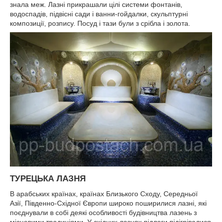
знала меж. Лазні прикрашали цілі системи фонтанів,
водоспадів, підвісні сади і ванни-гойдалки, скульптурні
композиції, розпису. Посуд і тази були з срібла і золота.
ТУРЕЦЬКА ЛАЗНЯ
В арабських країнах, країнах Близького Сходу, Середньої
Азії, Південно-Східної Європи широко поширилися лазні, які
поєднували в собі деякі особливості будівництва лазень з
місцевими традиціями. У східних лазнях підлоги підігрівалися