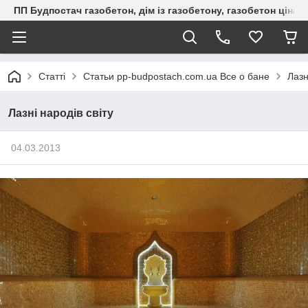
ПП Будпостач газобетон, дім із газобетону, газобетон ціна, 
Статті
Статьи pp-budpostach.com.ua Все о бане
Лазн
Лазні народів світу
04.03.2013