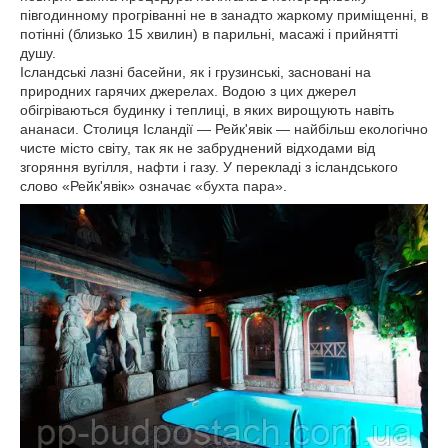
півгодинному прогріванні не в занадто жаркому приміщенні, в
потінні (близько 15 хвилин) в парильні, масажі і прийнятті
душу.
Ісландські лазні басейни, як і грузинські, засновані на
природних гарячих джерелах. Водою з цих джерел
обігріваються будинку і теплиці, в яких вирощують навіть
ананаси. Столиця Ісландії — Рейк'явік — найбільш екологічно
чисте місто світу, так як не забруднений відходами від
згоряння вугілля, нафти і газу. У перекладі з ісландського
слово «Рейк'явік» означає «бухта пара».