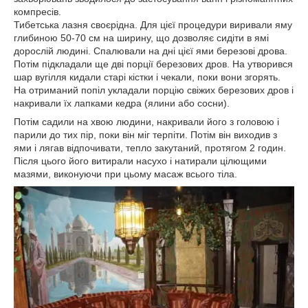
компресів.
Тибетська лазня своєрідна. Для цієї процедури виривали яму
глибиною 50-70 см на ширину, що дозволяє сидіти в ямі
дорослій людині. Спалювали на дні цієї ями березові дрова.
Потім підкладали ще дві порції березових дров. На утворився
шар вугілля кидали старі кістки і чекали, поки вони згорять.
На отриманий попіл укладали порцію свіжих березових дров і
накривали їх лапками кедра (ялини або сосни).
Потім садили на хвою людини, накривали його з головою і
парили до тих пір, поки він міг терпіти. Потім він виходив з
ями і лягав відпочивати, тепло закутаний, протягом 2 годин.
Після цього його витирали насухо і натирали цілющими
мазями, виконуючи при цьому масаж всього тіла.