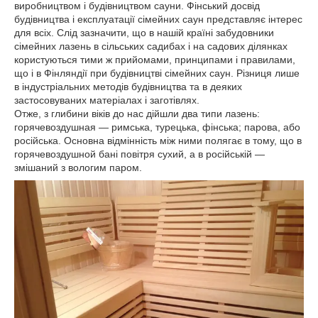
виробництвом і будівництвом сауни. Фінський досвід
будівництва і експлуатації сімейних саун представляє інтерес
для всіх. Слід зазначити, що в нашій країні забудовники
сімейних лазень в сільських садибах і на садових ділянках
користуються тими ж прийомами, принципами і правилами,
що і в Фінляндії при будівництві сімейних саун. Різниця лише
в індустріальних методів будівництва та в деяких
застосовуваних матеріалах і заготівлях.
Отже, з глибини віків до нас дійшли два типи лазень:
горячевоздушная — римська, турецька, фінська; парова, або
російська. Основна відмінність між ними полягає в тому, що в
горячевоздушной бані повітря сухий, а в російській —
змішаний з вологим паром.