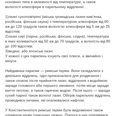
основних типи в залежності від температури, а також
вологості атмосфери в парильному відділенні:...
1)лазні сухоповітряні (міська громадська лазня-кам'янка,
російська, фінська сауна) з температурою атмосфери від 60
аж до 120 градусів також вологістю атмосфери від 5 аж до 25
відсотків;
2)лазні сирі (парна, російська, фінська, східна), температура
в яких коливається від 50 аж до 70 градусів, а вологість-від 80
до 100 відсотків;
3)водяні, або японські лазні.
У кожної з цих парилень існують свої плюси, а звичайно і
мінуси.
Найдавніші парилки — римські терми. Вони складалися з
декількох відділень: одні призначалися для роздягання і
також спокою після прийняття лазні, відділення з водоймою
заради головного або першого омовіння, потім місце заради
миття теплою, а також гарячою водою. Після нього — заради
сухий парної також вологої лазні. Обігрів парильних відділень
проводився печами, які опалювалися нафтою.
У Константинополі римські терми були видозмінені також
отримали назву турецьких лазень. Підлога в них підігрівався