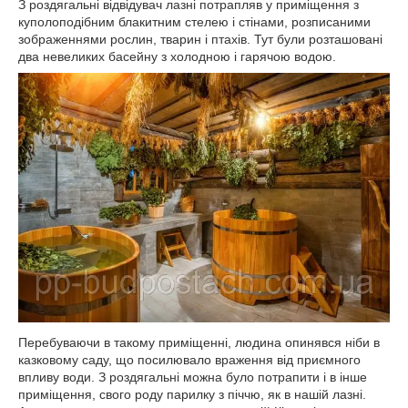
З роздягальні відвідувач лазні потрапляв у приміщення з
куполоподібним блакитним стелею і стінами, розписаними
зображеннями рослин, тварин і птахів. Тут були розташовані
два невеликих басейну з холодною і гарячою водою.
Перебуваючи в такому приміщенні, людина опинявся ніби в
казковому саду, що посилювало враження від приємного
впливу води. З роздягальні можна було потрапити і в інше
приміщення, свого роду парилку з піччю, як в нашій лазні.