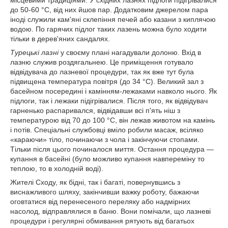
до 50-60 °С, від них йшов пар. Додатковим джерелом пара
іноді служили кам'яні склепіння печей або казани з киплячою
водою. По гарячих підлог таких лазень можна було ходити
тільки в дерев'яних сандалях.
Турецькі лазні
у своєму плані нагадували долоню. Вхід в
лазню служив роздягальнею. Це приміщення готувало
відвідувача до лазневої процедури, так як вже тут була
підвищена температура повітря (до 34 °С). Великий зал з
басейном посередині і камінням-лежаками навколо нього. Як
підлоги, так і лежаки підігрівалися. Після того, як відвідувач
гарненько распаривался, відвідавши всі п'ять ніш з
температурою від 70 до 100 °С, він лежав животом на камінь
і потів. Спеціальні службовці вміло робили масаж, всіляко
«караючи» тіло, починаючи з чола і закінчуючи стопами.
Тільки після цього починалося миття. Остання процедура —
купання в басейні (було можливо купання навпереміну то
теплою, то в холодній воді).
Жителі Сходу, як бідні, так і багаті, повернувшись з
виснажливого шляху, закінчивши важку роботу, бажаючи
оговтатися від перенесеного переляку або надмірних
насолод, відправлялися в баню. Вони помічали, що лазневі
процедури і регулярні обмивання рятують від багатьох