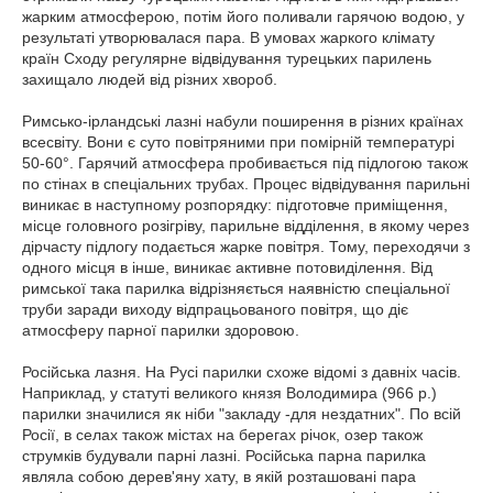
жарким атмосферою, потім його поливали гарячою водою, у
результаті утворювалася пара. В умовах жаркого клімату
країн Сходу регулярне відвідування турецьких парилень
захищало людей від різних хвороб.
Римсько-ірландські лазні набули поширення в різних країнах
всесвіту. Вони є суто повітряними при помірній температурі
50-60°. Гарячий атмосфера пробивається під підлогою також
по стінах в спеціальних трубах. Процес відвідування парильні
виникає в наступному розпорядку: підготовче приміщення,
місце головного розігріву, парильне відділення, в якому через
дірчасту підлогу подається жарке повітря. Тому, переходячи з
одного місця в інше, виникає активне потовиділення. Від
римської така парилка відрізняється наявністю спеціальної
труби заради виходу відпрацьованого повітря, що діє
атмосферу парної парилки здоровою.
Російська лазня. На Русі парилки схоже відомі з давніх часів.
Наприклад, у статуті великого князя Володимира (966 р.)
парилки значилися як ніби "закладу -для нездатних". По всій
Росії, в селах також містах на берегах річок, озер також
струмків будували парні лазні. Російська парна парилка
являла собою дерев'яну хату, в якій розташовані пара