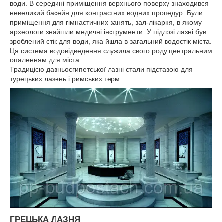
води. В середині приміщення верхнього поверху знаходився
невеликий басейн для контрастних водних процедур. Були
приміщення для гімнастичних занять, зал-лікарня, в якому
археологи знайшли медичні інструменти. У підлозі лазні був
зроблений стік для води, яка йшла в загальний водостік міста.
Ця система водовідведення служила свого роду центральним
опаленням для міста.
Традицією давньоєгипетської лазні стали підставою для
турецьких лазень і римських терм.
ГРЕЦЬКА ЛАЗНЯ