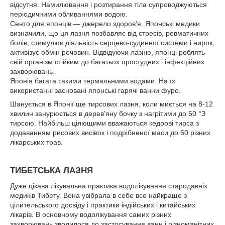
відсутня. Намилювання і розтирання тіла супроводжуються
періодичними обливаннями водою.
Сенто для японців — джерело здоров'я. Японські медики
визначили, що ця лазня позбавляє від стресів, ревматичних
болів, стимулює діяльність серцево-судинної системи і нирок,
активізує обмін речовин. Відвідуючи лазню, японці роблять
свій організм стійким до багатьох простудних і інфекційних
захворювань.
Японія багата такими термальними водами. На їх
використанні засновані японські гарячі ванни фуро.
Шанується в Японії ще тирсових лазня, коли миється на 8-12
хвилин занурюється в дерев'яну бочку з нагрітими до 50 °З
тирсою. Найбільш цілющими вважаються кедрові тирса з
додаванням рисових висівок і подрібненої маси до 60 різних
лікарських трав.
ТИБЕТСЬКА ЛАЗНЯ
Дуже цікава лікувальна практика водолікування стародавніх
медиків Тибету. Вона увібрала в себе все найкраще з
цілительського досвіду і практики індійських і китайських
лікарів. В основному водолікування самих різних
захворювань зводилося до застосування ванн і різноманітних