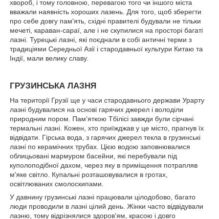
хвороб, і тому головною, перевагою того чи іншого міста
вважали наявність хороших лазень. Для того, щоб зберегти
про себе довгу пам'ять, східні правителі будували не тільки
мечеті, караван-сараї, але і не скупилися на просторі багаті
лазні. Турецькі лазні, які поєднали в собі античні терми з
традиціями Середньої Азії і стародавньої культури Китаю та
Індії, мали велику славу.
ГРУЗИНСЬКА ЛАЗНЯ
На території Грузії ще у часи стародавнього держави Урарту
лазні будувалися на основі гарячих джерел і володіли
природним пором. Пам'яткою Тбілісі завжди були сірчані
термальні лазні. Кожен, хто приїжджав у це місто, прагнув їх
відвідати. Гірська вода, з гарячих джерел текла в грузинські
лазні по керамічних трубах. Цією водою заповнювалися
облицьовані мармуром басейни, які перебували під
куполоподібної дахом, через яку в приміщення потрапляв
м'яке світло. Купальні розташовувалися в гротах,
освітлюваних смолоскипами.
У давнину грузинські лазні працювали цілодобово, багато
люди проводили в лазні цілий день. Жінки часто відвідували
лазню, тому відрізнялися здоров'ям, красою і довго