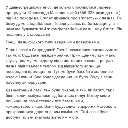
У давньогрецькому епосі детально описувалися лазневі
процедури. Олександр Македонський (356-323 роки до н. е.)
під час походу на Єгипет дізнався про єгипетських лазнях, Які
йому дуже сподобалися. Повернувшись на батьківщину, він
наказав будувати такі ж комфортабельні лазні, як у Єгипті. Він
поширив у Стародавній
Греції лазні східного типу з гарячими поверхнями.
Перші лазні в Стародавній Греції називалися лаконикумами,
так як їх будували лакедемоняне. Приміщення лазні мало
круглу форму. На відміну від єгипетських лазень, грецька
лазня підігрівалася теплом від відкритого вогнища
посередині приміщення. Тут же були басейн з холодною
водою і ванни. Але водовідведення не було. Воду з ванн і
басейну вичерпували.
Давньогрецькі лазні теж були лікарні, в якій як багаті, так і
бідні люди позбувалися від багатьох недуг. В міру свого
поширення лазні ставали все багатшими,
комфортабельніше. Вони будувалися з дорогих матеріалів і
прикрашалися дорогоцінним камінням. Такі лазні були
доступні тільки знатним жителям міста.