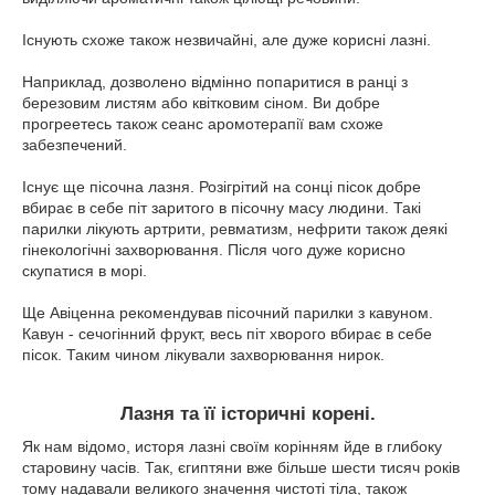
Існують схоже також незвичайні, але дуже корисні лазні.
Наприклад, дозволено відмінно попаритися в ранці з
березовим листям або квітковим сіном. Ви добре
прогреетесь також сеанс аромотерапії вам схоже
забезпечений.
Існує ще пісочна лазня. Розігрітий на сонці пісок добре
вбирає в себе піт заритого в пісочну масу людини. Такі
парилки лікують артрити, ревматизм, нефрити також деякі
гінекологічні захворювання. Після чого дуже корисно
скупатися в морі.
Ще Авіценна рекомендував пісочний парилки з кавуном.
Кавун - сечогінний фрукт, весь піт хворого вбирає в себе
пісок. Таким чином лікували захворювання нирок.
Лазня та її історичні корені.
Як нам відомо, исторя лазні своїм корінням йде в глибоку
старовину часів. Так, єгиптяни вже більше шести тисяч років
тому надавали великого значення чистоті тіла, також