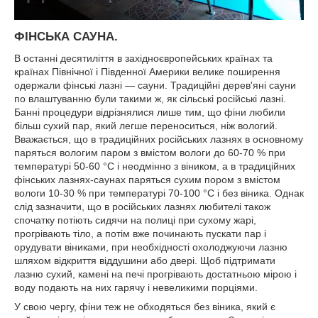
ФІНСЬКА САУНА.
В останні десятиліття в західноєвропейських країнах та
країнах Північної і Південної Америки велике поширення
одержали фінські лазні — сауни. Традиційні дерев'яні сауни
по влаштуванню були такими ж, як сільські російські лазні.
Банні процедури відрізнялися лише тим, що фіни любили
більш сухий пар, який легше переноситься, ніж вологий.
Вважається, що в традиційних російських лазнях в основному
паряться вологим паром з вмістом вологи до 60-70 % при
температурі 50-60 °С і неодмінно з віником, а в традиційних
фінських лазнях-саунах паряться сухим пором з вмістом
вологи 10-30 % при температурі 70-100 °С і без віника. Однак
слід зазначити, що в російських лазнях любителі також
спочатку потіють сидячи на полиці при сухому жарі,
прогрівають тіло, а потім вже починають пускати пар і
орудувати віниками, при необхідності охолоджуючи лазню
шляхом відкриття віддушини або двері. Щоб підтримати
лазню сухий, камені на печі прогрівають достатньою мірою і
воду подають на них гарячу і невеликими порціями.
У свою чергу, фіни теж не обходяться без віника, який є