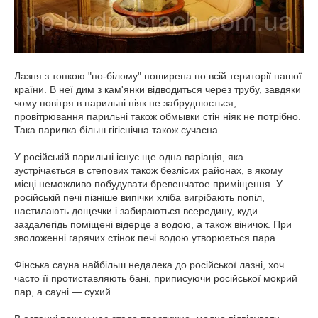
Лазня з топкою "по-білому" поширена по всій території нашої
країни. В неї дим з кам'янки відводиться через трубу, завдяки
чому повітря в парильні ніяк не забруднюється,
провітрювання парильні також обмывки стін ніяк не потрібно.
Така парилка більш гігієнічна також сучасна.
У російській парильні існує ще одна варіація, яка
зустрічається в степових також безлісих районах, в якому
місці неможливо побудувати бревенчатое приміщення. У
російській печі пізніше випічки хліба вигрібають попіл,
настилають дощечки і забираються всередину, куди
заздалегідь поміщені відерце з водою, а також віничок. При
зволоженні гарячих стінок печі водою утворюється пара.
Фінська сауна найбільш недалека до російської лазні, хоч
часто її протиставляють бані, приписуючи російської мокрий
пар, а сауні — сухий.