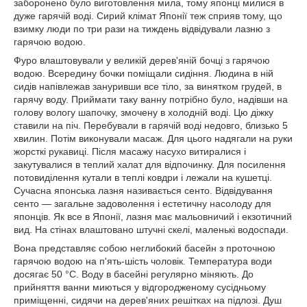
заборонено було виготовлення мила, тому японці милися в
дуже гарячій воді. Сирий клімат Японії теж сприяв тому, що
взимку люди по три рази на тиждень відвідували лазню з
гарячою водою.
Фуро влаштовували у великій дерев'яній бочці з гарячою
водою. Всередину бочки поміщали сидіння. Людина в ній
сидів напівлежав зануривши все тіло, за винятком грудей, в
гарячу воду. Приймати таку ванну потрібно було, надівши на
голову вологу шапочку, змочену в холодній воді. Цю діжку
ставили на піч. Перебували в гарячій воді недовго, близько 5
хвилин. Потім виконували масаж. Для цього надягали на руки
жорсткі рукавиці. Після масажу насухо витиралися і
закутувалися в теплий халат для відпочинку. Для посилення
потовиділення кутали в теплі ковдри і лежали на кушетці.
Сучасна японська лазня називається сенто. Відвідування
сенто — загальне задоволення і естетичну насолоду для
японців. Як все в Японії, лазня має мальовничий і екзотичний
вид. На стінах влаштовано штучні скелі, маленькі водоспади.
Вона представляє собою неглибокий басейн з проточною
гарячою водою на п'ять-шість чоловік. Температура води
досягає 50 °С. Воду в басейні регулярно міняють. До
прийняття ванни миються у відгородженому сусідньому
приміщенні, сидячи на дерев'яних решітках на підлозі. Душ