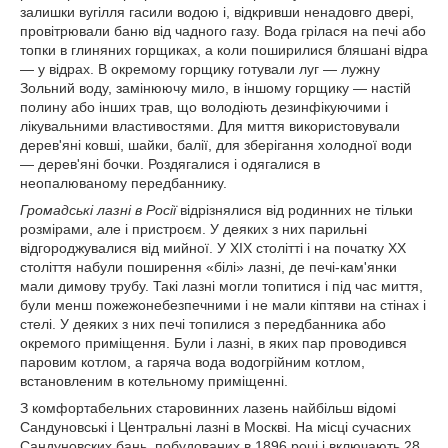
залишки вугілля гасили водою і, відкривши ненадовго двері,
провітрювали баню від чадного газу. Вода грілася на печі або
топки в глиняних горщиках, а коли поширилися бляшані відра
— у відрах. В окремому горщику готували луг — лужну
Зольний воду, замінюючу мило, в іншому горщику — настій
полину або інших трав, що володіють дезинфікуючими і
лікувальними властивостями. Для миття використовували
дерев'яні ковші, шайки, балії, для зберігання холодної води
— дерев'яні бочки. Роздягалися і одягалися в
неопалюваному передбаннику.
Громадські лазні в Росії
відрізнялися від родинних не тільки
розмірами, але і пристроєм. У деяких з них парильні
відгороджувалися від мийної. У XIX столітті і на початку XX
століття набули поширення «білі» лазні, де печі-кам'янки
мали димову трубу. Такі лазні могли топитися і під час миття,
були менш пожежонебезпечними і не мали кіптяви на стінах і
стелі. У деяких з них печі топилися з передбанника або
окремого приміщення. Були і лазні, в яких пар проводився
паровим котлом, а гаряча вода водогрійним котлом,
встановленим в котельному приміщенні.
З комфортабельних старовинних лазень найбільш відомі
Сандуновські і Центральні лазні в Москві. На місці сучасних
Сандуновских бань, побудованих в 1896 році і включають 28