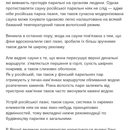
які вивчають протидія парильні на організм людини. Однак
протиставляти сауну російської парильні ніяк не слід — адже
ніби російська парна лазня, так також сучасна модернізована
сауна може існувати однаково легко налаштована на всякий
бажаний температурний також вологісний режим.
Виникла в останню пору, мода на сауни пов'язана з тим, що
фіни вдосконалили свої лазні, зробили їх більш зручними
також дали їм широку рекламу.
Але вадою сауни є те, що вона пересушує верхні дихальні
маршрути: з'являється першіння в горлі, сухість шкірних
покривів, а також слизових оболонок.
Як у російській, так також у фінській парильнях пар
отримують у печах-кам'янках маршрутом обливання водою
розпечених каменів. Різна вологість пари залежить від
пристрою кам'янки також часто змочувати камені водою.
Устрій російської лазні, також сауни, система їх окремих
елементів ніяк не має яких-небудь принципових
відмінностей, тому викладені нижче рекомендації по
будівництву парилки є загальними.
В Японії великою популярністю користуються водяні бані.