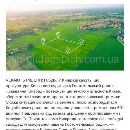
ЧЕКАЮТЬ РІШЕННЯ СУДУ. У Київраді кажуть, що
прокуратура Києва вже судиться з Гостомельській радою.
«Завдання Київради повернути цю землю у власність Києва,
зберегти ліс і захистити права та інтереси київської громади.
Схожа ситуація склалася і з землею, якою розпорядилася
Коцюбинська рада, що передала у власність громадянам 501
ділянку. Нещодавно суд визнав ці рішення протиправними і
скасував їх. Точно так само Київрада застосовує всі необхідні
заходи для скасування рішень Гостомельської ради», —
сказала секретар Київради Галина Герега. А ось секретар