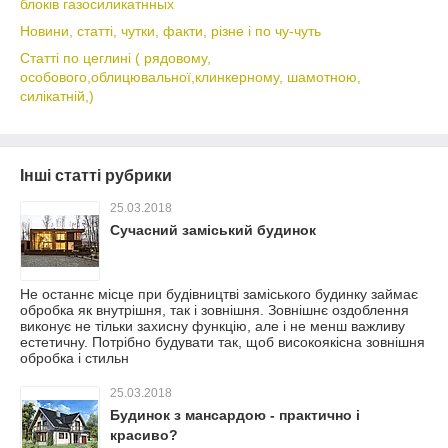
блоків газосиликатнных
Новини, статті, чутки, факти, різне і по чу-чуть
Статті по цеглині ( рядовому,
особового,облицювальної,клинкерному, шамотною,
силікатній,)
Інші статті рубрики
25.03.2018
Сучасний заміський будинок
Не останнє місце при будівництві заміського будинку займає
обробка як внутрішня, так і зовнішня. Зовнішнє оздоблення
виконує не тільки захисну функцію, але і не менш важливу
естетичну. Потрібно будувати так, щоб високоякісна зовнішня
обробка і стильн
25.03.2018
Будинок з мансардою - практично і
красиво?