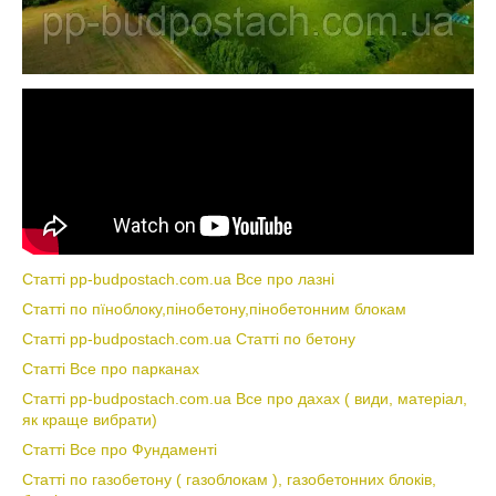
Статті pp-budpostach.com.ua Все про лазні
Статті по пїноблоку,пінобетону,пінобетонним блокам
Статті pp-budpostach.com.ua Статті по бетону
Статті Все про парканах
Статті pp-budpostach.com.ua Все про дахах ( види, матеріал,
як краще вибрати)
Статті Все про Фундаменті
Статті по газобетону ( газоблокам ), газобетонних блоків,