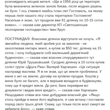
розповідають місцеві жителі. «Ще в 1956 році ця територія
була визначена зеленою зоною Києва, після жодних рішень
не було. І ось з'явився якийсь план смт Гостомель, на якому
перша лінія нашого лісу стала територією Гостомеля!
Наскільки я знаю, тут продали вже 81 ділянку по 10-15 соток
кожен», — сказав нам директор КП «Святошинське
лісопаркове господарство» Іван Круп.
ПОСТРАЖДАЛІ. Власники ділянок відступати не хочуть. «Я
звичайна людина, який зробив усе за законом - не
захоплював гектари землі, а купив за $50 тис. ділянку на 15
соток, і хочу побудувати собі маленький дерев'яний
будиночок», — сказав нам власник споруджуваного тут
ділянки Юрій Трушковський. Сусідню ділянку в 10 соток купив
соліст групи «Друга Ріка» Валерій Харчишин. «Ця ситуація
насправді жахлива. Я ж не знав, що ця земля проблемна. У
мене є акт на землю, договір на купівлю-продаж. Коштів у
мене було не багато, але я вирішив вкладати в будівництво,
тому ще й кредит взяла. До речі, банк перевірив всі
документи і видав мені кредит», — сказав нам Харчишин.
Нещодавно співак все-таки добудував власний дім. «Якщо
хтось прийде в мене його відбирати, я сам встану і поставлю
поряд своїх трьох дітей. Скажу, що тільки після моєї смерті ви
заберете його», — каже співак.