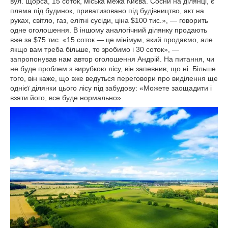
вул. Щорса, 15 соток, міська межа Києва. Сосни на ділянці, є
пляма під будинок, приватизовано під будівництво, акт на
руках, світло, газ, елітні сусіди, ціна $100 тис.», — говорить
одне оголошення. В іншому аналогічний ділянку продають
вже за $75 тис. «15 соток — це мінімум, який продаємо, але
якщо вам треба більше, то зробимо і 30 соток», —
запропонував нам автор оголошення Андрій. На питання, чи
не буде проблем з вирубкою лісу, він запевнив, що ні. Більше
того, він каже, що вже ведуться переговори про виділення ще
однієї ділянки цього лісу під забудову: «Можете заощадити і
взяти його, все буде нормально».