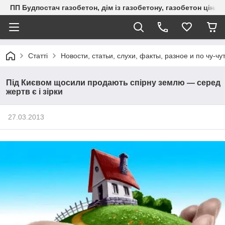
ПП Будпостач газобетон, дім із газобетону, газобетон ціна, 
Статті
Новости, статьи, слухи, факты, разное и по чу-чу
Під Києвом щосили продають спірну землю — серед
жертв є і зірки
27.03.2013