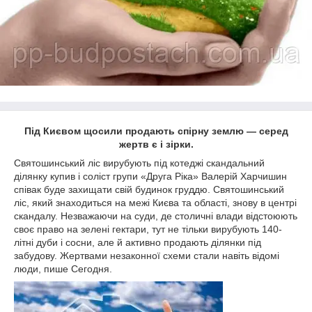
Під Києвом щосили продають спірну землю — серед
жертв є і зірки
.
Святошинський ліс вирубують під котеджі скандальний
ділянку купив і соліст групи «Друга Ріка» Валерій Харчишин
співак буде захищати свій будинок груддю. Святошинський
ліс, який знаходиться на межі Києва та області, знову в центрі
скандалу. Незважаючи на суди, де столичні влади відстоюють
своє право на зелені гектари, тут не тільки вирубують 140-
літні дуби і сосни, але й активно продають ділянки під
забудову. Жертвами незаконної схеми стали навіть відомі
люди, пише Сегодня.