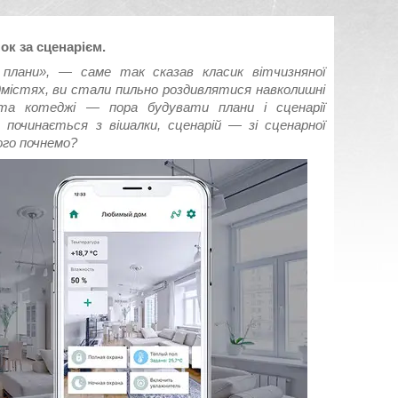
ок за сценарієм.
 плани», — саме так сказав класик вітчизняної
дмістях, ви стали пильно роздивлятися навколишні
 та котеджі — пора будувати плани і сценарії
починається з вішалки, сценарій — зі сценарної
ого почнемо?