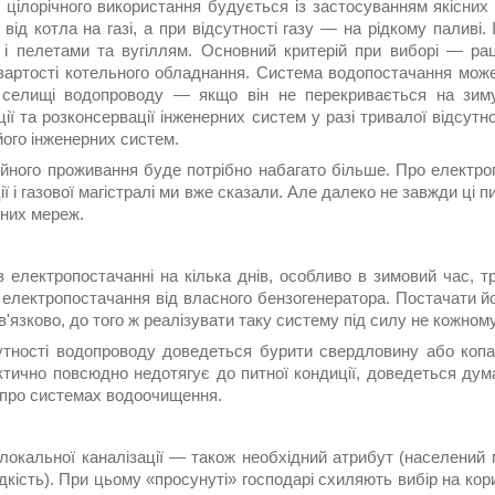
 цілорічного використання будується із застосуванням якісних 
від котла на газі, а при відсутності газу — на рідкому паливі.
 і пелетами та вугіллям. Основний критерій при виборі — ра
вартості котельного обладнання. Система водопостачання може б
селищі водопроводу — якщо він не перекривається на зиму
ії та розконсервації інженерних систем у разі тривалої відсутн
його інженерних систем.
ійного проживання буде потрібно набагато більше. Про електро
ії і газової магістралі ми вже сказали. Але далеко не завжди ці
них мереж.
в електропостачанні на кілька днів, особливо в зимовий час, 
 електропостачання від власного бензогенератора. Постачати й
'язково, до того ж реалізувати таку систему під силу не кожному
утності водопроводу доведеться бурити свердловину або копат
ктично повсюдно недотягує до питної кондиції, доведеться дума
 про системах водоочищення.
локальної каналізації — також необхідний атрибут (населений
дкість). При цьому «просунуті» господарі схиляють вибір на кор