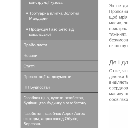
конструкції кузова
Як не ди
Пропозиц
Тротуарна плитка Золотий
щоб мрія
Мандарин
масив, з
пристраст
Продукція Газо Бето від
тяжіння»
ковальської
безумовно
Прайс-листи
нічого пу
Новини
Де і д
Статті
Отже, якщ
ділянки 
Презентації та документи
виділяєт
ПП Будпостач
свердлови
масиву по
Газоблок ціна, купити газобетон,
обов'язко
будівництво будинку з газобетону
Газобетон, газоблок Аерок Aeroc
екотерм, аерок завод Обухів,
Березань