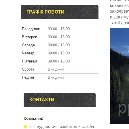
конвекто
заночуват
ГРАФІК РОБОТИ
в даному
такої дачі
Понеділок
09:00
18:00
Вівторок
09:00
18:00
Середа
09:00
18:00
Четвер
09:00
18:00
Пʼятниця
09:00
18:00
Субота
Вихідний
Неділя
Вихідний
КОНТАКТИ
ПП Будпостач: газобетон и газобл