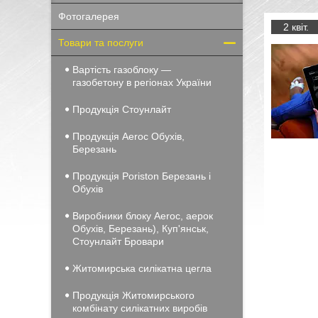
Фотогалерея
2 квіт.
Товари та послуги
Вартість газоблоку —
газобетону в регіонах України
Продукція Стоунлайт
Продукція Aeroc Обухів,
Березань
Продукція Poriston Березань і
Обухів
Виробники блоку Aeroc, аерок
Обухів, Березань), Куп'янськ,
Стоунлайт Бровари
Житомирська силікатна цегла
Продукція Житомирського
комбінату силікатних виробів