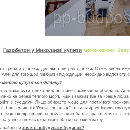
Газобетон у Миколаєві купити
може кожен! Звер
ти треба з ділянки, ділянки і ще раз ділянки. Отже, весна вже
 Але, для того щоб підібрати підходящий, необхідно відповісти с
ю метою купується ділянку?
нтів може бути тільки два: постійне проживання або дача. Але 
інно на березі теплого моря, інший вважатиме за краще ліс за 
оніти з сусідами. Якщо обираєте місце для постійного проживан
ть і навколишні об'єкти соціальної та культурної інфраструктур
а смак і колір товариша немає: один бажає вранці гуляти в ліс
доступності немає філармонії або хоча б кінотеатру.
у районі ви
хочете побудувати будинок?