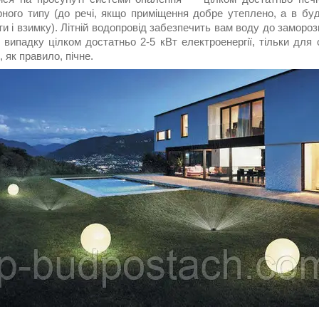
рного типу (до речі, якщо приміщення добре утеплено, а в б
и і взимку). Літній водопровід забезпечить вам воду до заморозк
 випадку цілком достатньо 2-5 кВт електроенергії, тільки для 
, як правило, пічне.