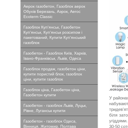
Аерок газобетон, Газоблок аерок
Обухів Березань, Аэрок, Aeroc
Ecoterm Classic
Газоблок Куп'янськ, Газобетон
Куп'янськ, Куп'янськ розсипом і
пакетований, Купити Куп'янський
газоблок
Газобетон - Газоблок Київ, Харків,
Івано-Франківськ, Львів, Одеса
Газоблок продаж, газобетон ціни,
купити пористий блок, газоблок
ціни, купити газоблок
Газоблок ціна, Газобетон ціна,
Газобетон купити
У районах
набувают
Газобетон - газоблок Львів, Луцьк,
тридев'я
Рівне, Луганськ купити
біля зато
угіддями.
Газобетон - газоблок Одеса,
30-50 сот
Вінниця, Житомир, Полтава