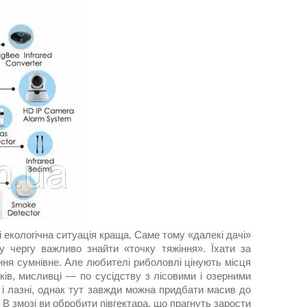
і екологічна ситуація краща. Саме тому «далекі дачі»
у чергу важливо знайти «точку тяжіння». Їхати за
ння сумнівне. Але любителі риболовлі цінують місця
ків, мисливці — по сусідству з лісовими і озерними
 і лазні, однак тут завжди можна придбати масив до
 В змозі ви обробити півгектара, що прагнуть зарости