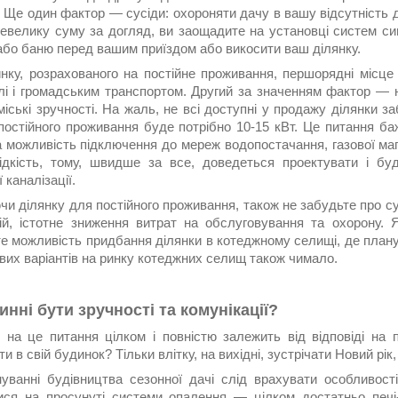
. Ще один фактор — сусіди: охороняти дачу в вашу відсутність
евелику суму за догляд, ви заощадите на установці систем сиг
або баню перед вашим приїздом або викосити ваш ділянку.
нку, розрахованого на постійне проживання, першорядні місце 
лі і громадським транспортом. Другий за значенням фактор — н
міські зручності. На жаль, не всі доступні у продажу ділянки 
остійного проживання буде потрібно 10-15 кВт. Це питання бажа
 можливість підключення до мереж водопостачання, газової магі
ідкість, тому, швидше за все, доведеться проектувати і б
 каналізації.
и ділянку для постійного проживання, також не забудьте про су
ій, істотне зниження витрат на обслуговування та охорону. 
е можливість придбання ділянки в котеджному селищі, де плануют
вих варіантів на ринку котеджних селищ також чимало.
инні бути зручності та комунікації?
ь на це питання цілком і повністю залежить від відповіді на 
и в свій будинок? Тільки влітку, на вихідні, зустрічати Новий рік,
уванні будівництва сезонної дачі слід врахувати особливос
ися на просунуті системи опалення — цілком достатньо печі-к