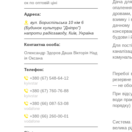
Дача для
ок по оптовій ціні
опалення 
дровами,
взимку і 
вул. Бориспільська 10 кім 6
дачному 
(Будинок культури "Дніпро")
консервац
напроти радіозаводу, Київ, Україна
будови і 
Для пост
каналізац
Олександр Здоров Даша Вікторія Над
комуналь
ія Оксана
Перебої 
+380 (67) 548-64-12
резервне
kyivstar
— не обов
+380 (67) 760-76-88
При відс
kyivstar
води пра
+380 (66) 087-53-08
порядку)
vodafone
+380 (66) 260-00-01
vodafone
Система 
велика рі