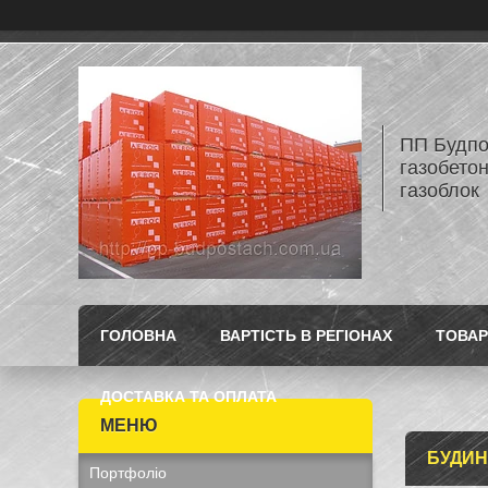
ПП Будпос
газобетон
газоблок
ГОЛОВНА
ВАРТІСТЬ В РЕГІОНАХ
ТОВАР
ДОСТАВКА ТА ОПЛАТА
БУДИН
Портфоліо