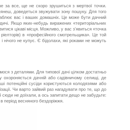
ше за все, ще не скоро зрушиться з мертвої точки.
лянеш, доведеться звужувати зону пошуку. Для того
ваблює вас і ваших домашніх. Це може бути дачний
одичі. Якщо яких-небудь виражених «територіальних
итися цікаві місця. Можливо, у вас з'явиться «точка
ріелторів) в «професійного смотрельщика». Це той
і нічого не купує. Є бідолахи, які роками не можуть
ємося з деталями. Для типової дачі цілком достатньо
му охороняється дачній або садівничому селищі, де
ваші потенційні сусіди користуються колодязями або
ації. Чи варто зайвий раз нагадувати про те, що до
 б сюди не доїхали, а ось запитати дещо не забудьте:
 в період весняного бездоріжжя.