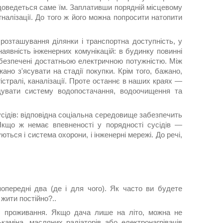
 доведеться саме їм. Заплативши порядній місцевому
налізації. До того ж його можна попросити натопити
розташування ділянки і транспортна доступність, у
аявність інженерних комунікацій: в будинку повинні
забезпечені достатньою електричною потужністю. Між
но з'ясувати на стадії покупки. Крім того, бажано,
стралі, каналізації. Проте останнє в наших краях —
удувати систему водопостачання, водоочищення та
сідів: відповідна соціальна середовище забезпечить
Якщо ж немає впевненості у порядності сусідів —
ься і система охорони, і інженерні мережі. До речі,
попередні два (де і для чого). Як часто ви будете
 жити постійно?..
ті проживання. Якщо дача лише на літо, можна не
аміна, масляних радіаторів або електронагрівачів