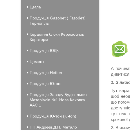
Цегла
Продукція Gazobet ( Газобет)
Тернопіль
Керамічні блоки Керамоблок
Кератерм
Продукція ЮДК
Цемент
А почина
Продукція Hеtten
дивитися.
1. З яко
Продукція Ютонг
Тут варіа
Продукція Заводу Будівельних
щоб неодм
Матеріалів №1 Нова Каховка
що погом
ААС 1
доступніс
тут теж н
Продукція Ю-тон (ju-ton)
крокової 
ПП Андрєєв.Д.Н. Метало
2. В яком