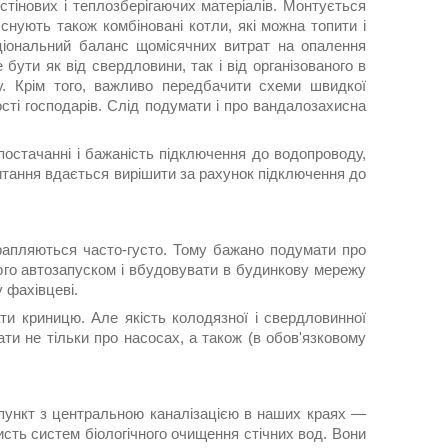
стінових і теплозберігаючих матеріалів. Монтується
 Існують також комбіновані котли, які можна топити і
ціональний баланс щомісячних витрат на опалення
ути як від свердловини, так і від організованого в
. Крім того, важливо передбачити схеми швидкої
ості господарів. Слід подумати і про вандалозахисна
постачанні і бажаність підключення до водопроводу,
 питання вдається вирішити за рахунок підключення до
трапляються часто-густо. Тому бажано подумати про
ого автозапуском і вбудовувати в будинкову мережу
 фахівцеві.
и криницю. Але якість колодязної і свердловинної
ти не тільки про насосах, а також (в обов'язковому
 пункт з центральною каналізацією в наших краях —
исть систем біологічного очищення стічних вод. Вони