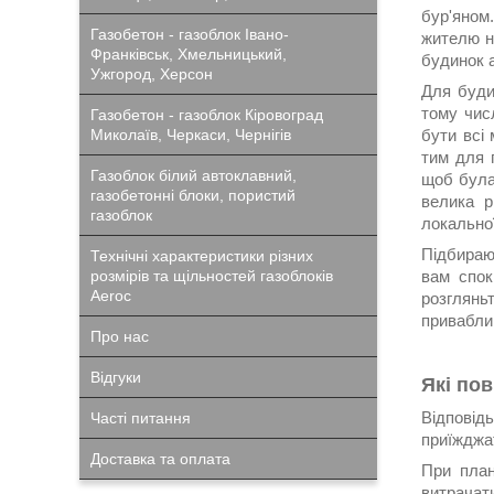
бур'яном
Газобетон - газоблок Івано-
жителю н
Франківськ, Хмельницький,
будинок 
Ужгород, Херсон
Для буди
тому чис
Газобетон - газоблок Кіровоград
бути всі 
Миколаїв, Черкаси, Чернігів
тим для п
Газоблок білий автоклавний,
щоб була
газобетонні блоки, пористий
велика р
газоблок
локальної
Підбираюч
Технічні характеристики різних
вам спок
розмірів та щільностей газоблоків
Aeroc
розгляньт
привабли
Про нас
Відгуки
Які пов
Відповід
Часті питання
приїжджат
Доставка та оплата
При план
витрачат