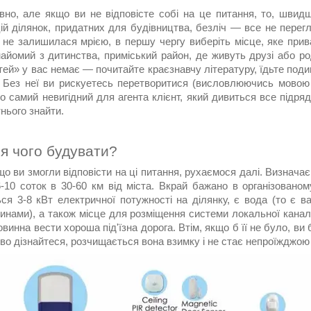
вно, але якщо ви не відповісте собі на це питання, то, швид
ій ділянок, придатних для будівництва, безліч — все не перег
 не залишилася мрією, в першу чергу виберіть місце, яке при
найомий з дитинства, приміський район, де живуть друзі або р
ей» у вас немає — почитайте краєзнавчу літературу, їдьте подив
. Без неї ви рискуетесь перетворитися (висловлюючись мовою 
 самий невигідний для агента клієнт, який дивиться все підряд 
тнього знайти.
ля чого будувати?
о ви змогли відповісти на ці питання, рухаємося далі. Визнача
6-10 соток в 30-60 км від міста. Вкрай бажано в організовано
ься 3-8 кВт електричної потужності на ділянку, є вода (то є 
нами), а також місце для розміщення системи локальної каналіз
винна вести хороша під'їзна дорога. Втім, якщо б її не було, ви
во дізнайтеся, розчищається вона взимку і не стає непроїжджою