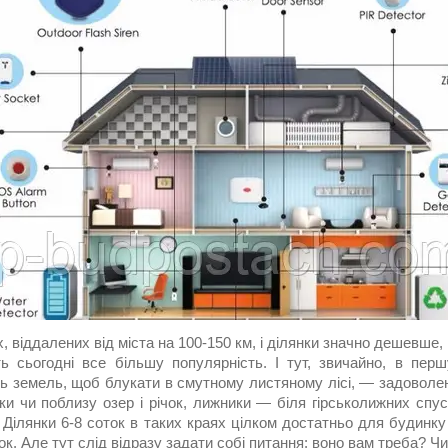
, віддалених від міста на 100-150 км, і ділянки значно дешевше, 
ь сьогодні все більшу популярність. І тут, звичайно, в перш
ть земель, щоб блукати в смутному листяному лісі, — задоволе
ки чи поблизу озер і річок, лижники — біля гірськолижних спус
 Ділянки 6-8 соток в таких краях цілком достатньо для будинку
ок. Але тут слід відразу задати собі питання: воно вам треба? Чи