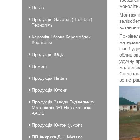
монолітни
Цегла
Монтажні 
Продукція Gazobet ( Газобет)
залізобет
Тернопіль
встановле
Покрівел
Керамічні блоки Керамоблок
матеріал
Кератерм
стін буді
Продукція ЮДК
облицюва
уручну п
Цемент
малярних 
Спеціальн
Продукція Hеtten
вогнетрив
Продукція Ютонг
Продукція Заводу Будівельних
Матеріалів №1 Нова Каховка
ААС 1
Продукція Ю-тон (ju-ton)
ПП Андрєєв.Д.Н. Метало