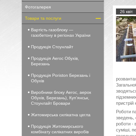
Фотогалерея
26 квіт.
Товари та послуги
Вартість газоблоку —
газобетону в регіонах України
Продукція Стоунлайт
Продукція Aeroc Обухів,
Березань
Продукція Poriston Березань і
розвантаж
Обухів
Загально
зводяться
Виробники блоку Aeroc, аерок
підземних
Обухів, Березань), Куп'янськ,
пристрій 
Стоунлайт Бровари
Роботи па
Житомирська силікатна цегла
зведень, 
роботи - 
Продукція Житомирського
суміші, 
комбінату силікатних виробів
твердненн