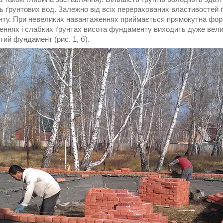
нь ґрунтових вод. Залежно від всіх перерахованих властивостей
ту. При невеликих навантаженнях приймається прямокутна форма
еннях і слабких ґрунтах висота фундаменту виходить дуже вели
тий фундамент (рис. 1, б).