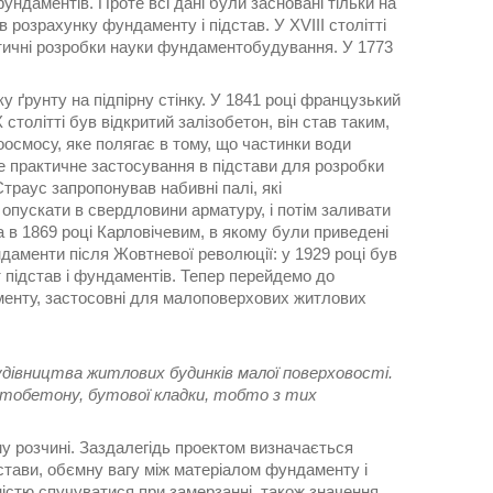
ундаментів. Проте всі дані були засновані тільки на
 розрахунку фундаменту і підстав. У XVIII столітті
етичні розробки науки фундаментобудування. У 1773
 ґрунту на підпірну стінку. У 1841 році французький
толітті був відкритий залізобетон, він став таким,
оосмосу, яке полягає в тому, що частинки води
е практичне застосування в підстави для розробки
Страус запропонував набивні палі, які
опускати в свердловини арматуру, і потім заливати
 в 1869 році Карловічевим, в якому були приведені
ндаменти після Жовтневої революції: у 1929 році був
т підстав і фундаментів. Тепер перейдемо до
аменту, застосовні для малоповерхових житлових
будівництва житлових будинків малої поверховості.
тобетону, бутової кладки, тобто з тих
у розчині. Заздалегідь проектом визначається
дстави, обємну вагу між матеріалом фундаменту і
ністю спучуватися при замерзанні, також значення