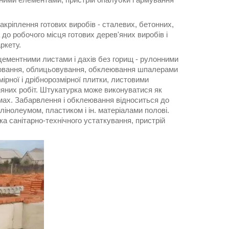
закріплення готових виробів - сталевих, бетонних,
а до робочого місця готових дерев'яних виробів і
ркету.
цементними листами і дахів без горищ - рулонними
урювання, облицьовування, обклеювання шпалерами
ірної і дрібнорозмірної плитки, листовими
яних робіт. Штукатурка може виконуватися як
мах. Забарвлення і обклеювання відноситься до
лінолеумом, пластиком і ін. матеріалами полові.
а санітарно-технічного устаткування, пристрій