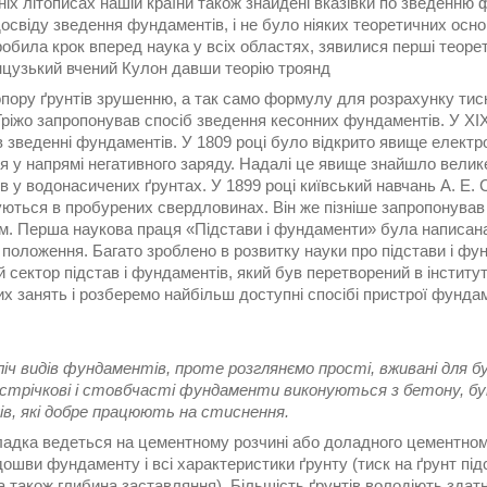
іх літописах нашій країни також знайдені вказівки по зведенню ф
досвіду зведення фундаментів, і не було ніяких теоретичних основ
робила крок вперед наука у всіх областях, зявилися перші теор
нцузький вчений Кулон давши теорію троянд
пору ґрунтів зрушенню, а так само формулу для розрахунку тиску
ріжо запропонував спосіб зведення кесонних фундаментів. У XIX с
 зведенні фундаментів. У 1809 році було відкрито явище електр
я у напрямі негативного заряду. Надалі це явище знайшло велик
в у водонасичених ґрунтах. У 1899 році київський навчань А. Е. 
ються в пробурених свердловинах. Він же пізніше запропонував 
ом. Перша наукова праця «Підстави і фундаменти» була написана
і положення. Багато зроблено в розвитку науки про підстави і фу
 сектор підстав і фундаментів, який був перетворений в інститу
их занять і розберемо найбільш доступні спосібі пристрої фунд
зліч видів фундаментів, проте розглянємо прості, вживані для 
стрічкові і стовбчасті фундаменти виконуються з бетону, бу
ів, які добре працюють на стиснення.
ладка ведеться на цементному розчині або доладного цементном
ошви фундаменту і всі характеристики ґрунту (тиск на ґрунт пі
а також глибина заставляння). Більшість ґрунтів володіють здат