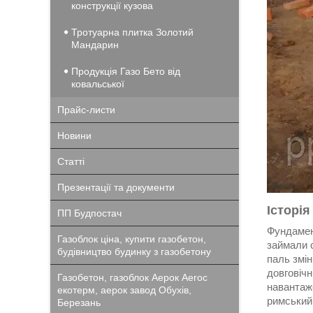
конструкції кузова
Тротуарна плитка Золотий
Мандарин
Продукція Газо Бето від
ковальської
Прайс-листи
Новини
Статті
Презентації та документи
Історі
ПП Будпостач
Фундамен
Газоблок ціна, купити газобетон,
займали с
будівництво будинку з газобетону
паль змі
довговічн
Газобетон, газоблок Аерок Aeroc
навантаже
екотерм, аерок завод Обухів,
римський 
Березань