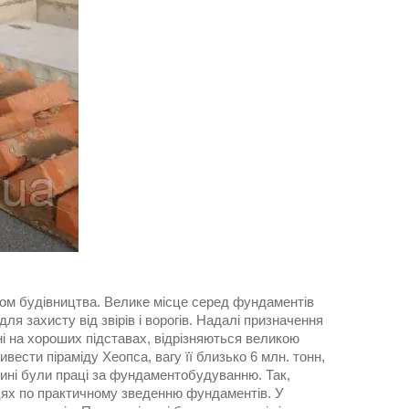
ком будівництва. Велике місце серед фундаментів
ля захисту від звірів і ворогів. Надалі призначення
і на хороших підставах, відрізняються великою
вести піраміду Хеопса, вагу її близько 6 млн. тонн,
вині були праці за фундаментобудуванню. Так,
рацях по практичному зведенню фундаментів. У