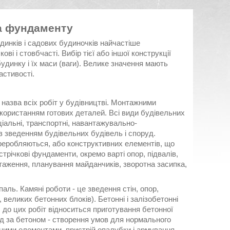
а фундаменту
динків і садових будиночків найчастіше
ві і стовбчасті. Вибір тієї або іншої конструкції
будинку і їх маси (ваги). Велике значення мають
астивості.
 назва всіх робіт у будівництві. Монтажними
користанням готових деталей. Всі види будівельних
ціальні, транспортні, навантажувально-
з зведенням будівельних будівель і споруд.
ереробляються, або конструктивних елементів, що
трічкові фундаменти, окремо варті опор, підвалів,
нтаження, планування майданчиків, зворотна засипка,
аль. Камяні роботи - це зведення стін, опор,
 великих бетонних блоків). Бетонні і залізобетонні
, до цих робіт відноситься приготування бетонної
яд за бетоном - створення умов для нормального
ірними елементами, пристрій опалубки і армування