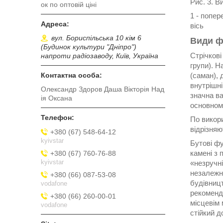
Рис. 3. В
ок по оптовій ціні
1 - попер
вісь
вул. Бориспільська 10 кім 6
Види ф
(Будинок культури "Дніпро")
Стрічков
напроти радіозаводу, Київ, Україна
групи). Н
(саман), 
внутрішні
Олександр Здоров Даша Вікторія Над
значна ва
ія Оксана
основному
По викори
відрізняю
+380 (67) 548-64-12
kyivstar
Бутові фу
камені з 
+380 (67) 760-76-88
kyivstar
«незручн
незалежно
+380 (66) 087-53-08
будівниц
vodafone
рекоменду
+380 (66) 260-00-01
місцевім 
vodafone
стійкий д