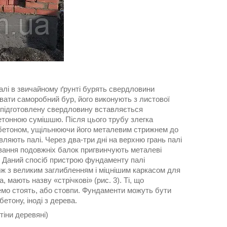
лі в звичайному ґрунті бурять свердловини
вати саморобний бур, його виконують з листової
 У підготовлену свердловину вставляється
етонною сумішшю. Після цього трубу злегка
у бетоном, ущільнюючи його металевим стрижнем до
вляють палі. Через два-три дні на верхню грань палі
ювання подовжніх балок пригвинчують металеві
. Даний спосіб пристрою фундаменту палі
кож з великим заглибленням і міцнішим каркасом для
, мають назву «стрічкові» (рис. 3). Ті, що
ремо стоять, або стовпи. Фундаменти можуть бути
етону, іноді з дерева.
тіни деревяні)