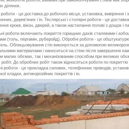
х ділянок.
роботи - це доставка до робочого місця, установка, вивіряння і 
онних, дерев'яних і ін. Теслярські і столярні роботи - це доставк
ння крокв, вікон, дверей, а також настилання полові з дощок і па
ьні роботи включають покриття горищних дахів сталевими і азбо
ами (толь, пергамін, руберойд). Обробні роботи - це обштукат
вель. Облицьовування стін виконується за допомогою великорозм
льними матеріалами і наноситься на стіни після завершення кам
ри малих обємах, так і механізованим способом при великих обє
робіт. До обробних робіт також відносяться роботи по покриттю 
і роботи - це прокладка силових, телефонних проводів, установк
кої кладки, антикорозійних покриттів і ін.