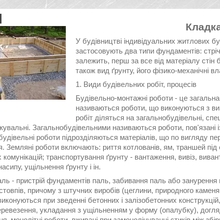
Кладк
У будівництві індивідуальних житлових бу
застосовують два типи фундаментів: стрічко
залежить, перш за все від матеріалу стін 
також вид ґрунту, його фізико-механічні вл
1. Види будівельних робіт, процесів
Будівельно-монтажні роботи - це загальна
називаються роботи, що виконуються з ви
робіт діляться на загальнобудівельні, спе
увальні. Загальнобудівельними називаються роботи, пов'язані і
будівельні роботи підрозділяються матеріалів, що по вигляду п
. Земляні роботи включають: риття котлованів, ям, траншей під с
 комунікацій; транспортування ґрунту - вантаження, вивіз, вива
насипу, ущільнення ґрунту і ін.
ль - пристрій фундаментів паль, забивання паль або занурення п
стовпів, причому з штучних виробів (цеглини, природного каменя,
виконуються при зведенні бетонних і залізобетонних конструкцій
перевезення, укладання з ущільненням у форму (опалубку), догл
я, монолітні роботи, вживані при замонолічуванні стиків між зб