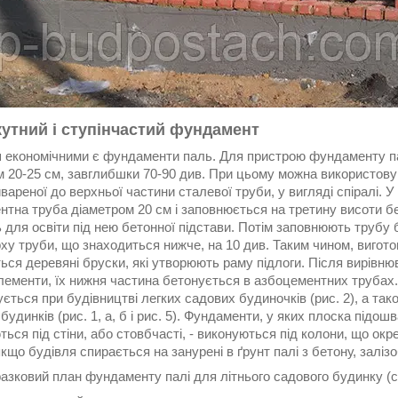
утний і ступінчастий фундамент
 економічними є фундаменти паль. Для пристрою фундаменту па
м 20-25 см, завглибшки 70-90 див. При цьому можна використову
ивареної до верхньої частини сталевої труби, у вигляді спіралі.
нтна труба діаметром 20 см і заповнюється на третину висоти б
ь для освіти під нею бетонної підстави. Потім заповнюють труб
рху труби, що знаходиться нижче, на 10 див. Таким чином, вигото
ься деревяні бруски, які утворюють раму підлоги. Після вирівн
елементи, їх нижня частина бетонується в азбоцементних трубах
ється при будівництві легких садових будиночків (рис. 2), а та
будинків (рис. 1, а, б і рис. 5). Фундаменти, у яких плоска підошва
ься під стіни, або стовбчасті, - виконуються під колони, що ок
кщо будівля спирається на занурені в ґрунт палі з бетону, залізоб
разковий план фундаменту палі для літнього садового будинку (с