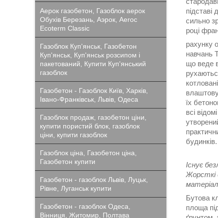
стародавн
Аерок газобетон, Газоблок аерок
підставі 
Обухів Березань, Аэрок, Aeroc
сильно з
Ecoterm Classic
році фра
рахунку о
Газоблок Куп'янськ, Газобетон
навчань Т
Куп'янськ, Куп'янськ розсипом і
що веде в
пакетований, Купити Куп'янський
газоблок
рухаютьс
котловані
Газобетон - Газоблок Київ, Харків,
влаштову
Івано-Франківськ, Львів, Одеса
їх бетон
всі відом
Газоблок продаж, газобетон ціни,
утворений
купити пористий блок, газоблок
практичн
ціни, купити газоблок
будинків.
Газоблок ціна, Газобетон ціна,
Газобетон купити
Існує бе
Жорсткі 
Газобетон - газоблок Львів, Луцьк,
матеріал
Рівне, Луганськ купити
Бутова к
Газобетон - газоблок Одеса,
площа під
Вінниця, Житомир, Полтава
ґрунтом, 