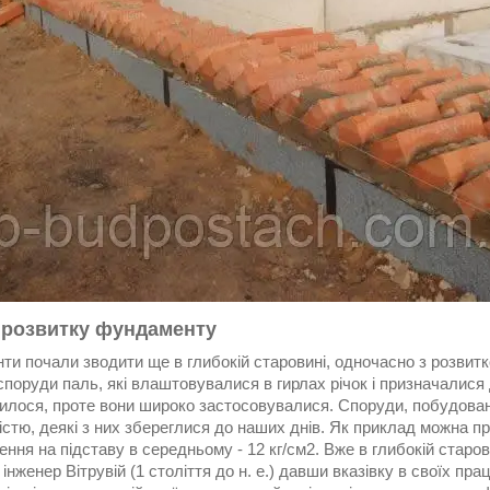
я розвитку фундаменту
ти почали зводити ще в глибокій старовині, одночасно з розвит
поруди паль, які влаштовувалися в гирлах річок і призначалися д
нилося, проте вони широко застосовувалися. Споруди, побудован
істю, деякі з них збереглися до наших днів. Як приклад можна при
ння на підставу в середньому - 12 кг/см2. Вже в глибокій старо
інженер Вітрувій (1 століття до н. е.) давши вказівку в своїх п