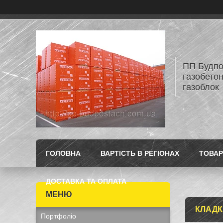
ПП Будпос
газобетон
газоблок
ГОЛОВНА
ВАРТІСТЬ В РЕГІОНАХ
ТОВАР
ДОСТАВКА ТА ОПЛАТА
КЛАДК
Портфоліо