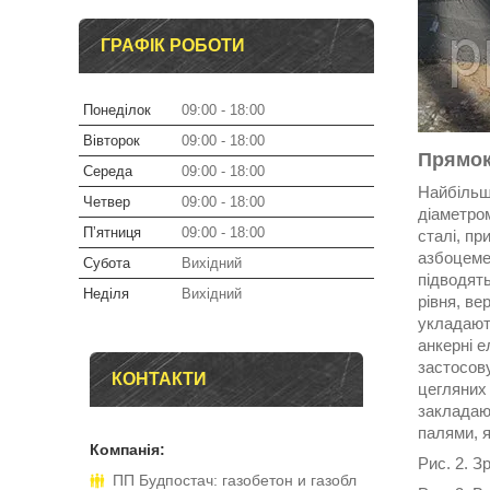
ГРАФІК РОБОТИ
Понеділок
09:00
18:00
Вівторок
09:00
18:00
Прямок
Середа
09:00
18:00
Найбільш
Четвер
09:00
18:00
діаметро
Пʼятниця
09:00
18:00
сталі, пр
азбоцеме
Субота
Вихідний
підводят
Неділя
Вихідний
рівня, ве
укладают
анкерні 
застосову
КОНТАКТИ
цегляних 
закладают
палями, я
Рис. 2. З
ПП Будпостач: газобетон и газобл