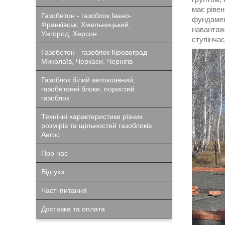
має ріве
Газобетон - газоблок Івано-
фундамен
Франківськ, Хмельницький,
навантаж
Ужгород, Херсон
ступінчас
Газобетон - газоблок Кіровоград
Миколаїв, Черкаси, Чернігів
Газоблок білий автоклавний,
газобетонні блоки, пористий
газоблок
Технічні характеристики різних
розмірів та щільностей газоблоків
Aeroc
Про нас
Відгуки
Часті питання
Доставка та оплата