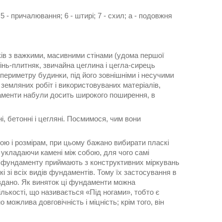
 5 - причалювання; 6 - штирі; 7 - схил; а - подовжня
ів з важкими, масивними стінами (удома першої
інь-плитняк, звичайна цеглина і цегла-сирець
 периметру будинки, під його зовнішніми і несучими
земляних робіт і використовуваних матеріалів,
ндаменти набули досить широкого поширення, в
 бетонні і цегляні. Посмимося, чим вони
ою і розмірам, при цьому бажано вибирати пласкі
 укладаючи камені між собою, для чого самі
о фундаменту приймають з конструктивних міркувань
і зі всіх видів фундаментів. Тому їх застосування в
авдано. Як виняток ці фундаменти можна
ількості, що називається «Під ногами», тобто є
можлива довговічність і міцність; крім того, він