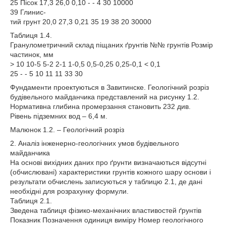
25 Пісок 17,3 26,0 0,10 - - 4 30 10000
39 Глинис-
тий грунт 20,0 27,3 0,21 35 19 38 20 30000
Таблиця 1.4.
Гранулометричний склад піщаних ґрунтів №№ грунтів Розмір
частинок, мм
> 10 10-5 5-2 2-1 1-0,5 0,5-0,25 0,25-0,1 < 0,1
25 - - 5 10 11 11 33 30
Фундаменти проектуються в Завитинске. Геологічний розріз
будівельного майданчика представлений на рисунку 1.2.
Нормативна глибина промерзання становить 232 див.
Рівень підземних вод – 6,4 м.
Малюнок 1.2. – Геологічний розріз
2. Аналіз інженерно-геологічних умов будівельного
майданчика
На основі вихідних даних про ґрунти визначаються відсутні
(обчислювані) характеристики грунтів кожного шару основи і
результати обчислень записуються у таблицю 2.1, де дані
необхідні для розрахунку формули.
Таблиця 2.1.
Зведена таблиця фізико-механічних властивостей ґрунтів
Показник Позначення одиниця виміру Номер геологічного