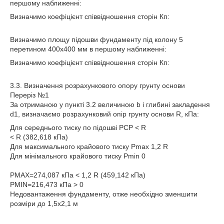
першому наближенні:
Визначимо коефіцієнт співвідношення сторін Кп:
Визначимо площу підошви фундаменту під колону 5
перетином 400х400 мм в першому наближенні:
Визначимо коефіцієнт співвідношення сторін Кп:
3.3. Визначення розрахункового опору грунту основи
Переріз №1
За отриманою у пункті 3.2 величиною b і глибині закладення
d1, визначаємо розрахунковий опір грунту основи R, кПа:
Для середнього тиску по підошві PCP < R
< R (382,618 кПа)
Для максимального крайового тиску Pmax 1,2 R
Для мінімального крайового тиску Pmin 0
PMAX=274,087 кПа < 1,2 R (459,142 кПа)
PMIN=216,473 кПа > 0
Недовантаження фундаменту, отже необхідно зменшити
розміри до 1,5х2,1 м