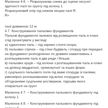
Малюнок 4.6. – Розрахункова схема до оцінки несучої
здатності палі по грунту під колону 1
Розрахунковий опір під нижнім кінцем палі R:
R=
палі довжиною 12 м
4.7. Конструювання пальових фундаментів
Пальові фундаменти залежно від розміщення паль в плані
слід проектувати у вигляді:
а) одиночних паль – під окремо стоячі опори;
б) пальових стрічок – під стіни будівель і споруд при передачі
на фундамент розподілених по довжині навантажень з
розташуванням паль в два ряди і більше;
в) пальових кущів – під колони з розташуванням паль в плані
на ділянці квадратної, прямокутної та інших форм;
г) суцільного пальового поля під важкі споруди зі палями,
рівномірно розташованими під всією спорудою та
об'єднаними суцільним ростверком, підошва якого
спирається на грунт.
Малюнок 4.7. – Конструювання пальового фундаменту під
колону 1
Малюнок 4.8. – Конструювання пальового фундаменту під
колону 2