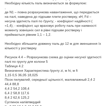
Необхідну кількість паль визначається за формулою:
,
де N1 – повна розрахункова навантаження, що передається
на палі, наведена до підошви плити ростверку, кН; Fd –
несуча здатність палі по ґрунту; - коефіцієнт надійності (
=1,4); - коефіцієнт, що враховує роботу паль при наявності
моменту зовнішніх сил в рівні підошви ростверку і
приймається рівним 1,1 – 1,2.
Необхідно збільшити довжину паль до 12 м для зменшення їх
кількості у ростверку.
Рисунок 4.4 – Розрахункова схема до оцінки несучої здатності
палі по грунту для колони 5
Таблиця 4.2
Визначення Характеристика ґрунту zi, м hi, м fi
1,15 0,5 36,05 18,025
Пісок пилуватий, середньої щільності, маловлажный 2,4 2
44,4 88,8
4,4 2 54,2 108,4
6,4 2 58,8 117,6
8,4 2 62,6 125,2
Суглинок напівтвердий