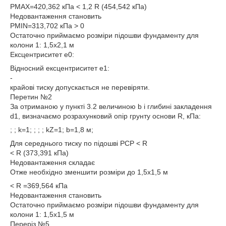
PMAX=420,362 кПа < 1,2 R (454,542 кПа)
Недовантаження становить
PMIN=313,702 кПа > 0
Остаточно приймаємо розміри підошви фундаменту для
колони 1: 1,5х2,1 м
Ексцентриситет е0:
Відносний ексцентриситет е1:
-
крайові тиску допускається не перевіряти.
Перетин №2
За отриманою у пункті 3.2 величиною b і глибині закладення
d1, визначаємо розрахунковий опір грунту основи R, кПа:
; ; k=1; ; ; ; kZ=1; b=1,8 м;
Для середнього тиску по підошві PCP < R
< R (373,391 кПа)
Недовантаження складає
Отже необхідно зменшити розміри до 1,5х1,5 м
< R =369,564 кПа
Недовантаження становить
Остаточно приймаємо розміри підошви фундаменту для
колони 1: 1,5х1,5 м
Переріз №5