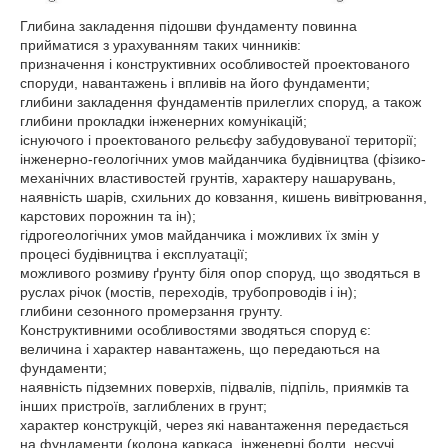
Глибина закладення підошви фундаменту повинна
прийматися з урахуванням таких чинників:
призначення і конструктивних особливостей проектованого
споруди, навантажень і впливів на його фундаменти;
глибини закладення фундаментів прилеглих споруд, а також
глибини прокладки інженерних комунікацій;
існуючого і проектованого рельєфу забудовуваної території;
інженерно-геологічних умов майданчика будівництва (фізико-
механічних властивостей грунтів, характеру нашарувань,
наявність шарів, схильних до ковзання, кишень вивітрювання,
карстових порожнин та ін);
гідрогеологічних умов майданчика і можливих їх змін у
процесі будівництва і експлуатації;
можливого розмиву ґрунту біля опор споруд, що зводяться в
руслах річок (мостів, переходів, трубопроводів і ін);
глибини сезонного промерзання грунту.
Конструктивними особливостями зводяться споруд є:
величина і характер навантажень, що передаються на
фундаменти;
наявність підземних поверхів, підвалів, підпіль, приямків та
інших пристроїв, заглиблених в грунт;
характер конструкцій, через які навантаження передається
на фундаменти (колона каркаса, інженерні болти, несучі