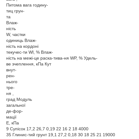
Питома вага годину-
тиц грун-
та
Влаж-
ність
W, частки
одиниць Влаж-
ність на кордоні
текучес-ти Wl, % Влаж-
ність на межі-це раска-тива-ня WP, % Удель-
ве зчеплення, кПа Кут
внут-
рен-
нього
тре-
ня ,
град Модуль
загальної
де-фор-
мації
E, кПа
9 Супісок 17,2 26,7 0,19 22 16 2 18 4000
35 Глинис-тий грунт 19,1 27,2 0,18 30 18 25 21 19000