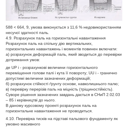
588 < 664, 9, умова виконується з 11,6 % недовикористанням
несучої здатності паль.
4.9. Розрахунок паль на горизонтальні навантаження
Розрахунок паль на спільну дію вертикальних,
горизонтальних навантажень і моментів повинен включати:
а) розрахунок деформацій паль, який зводиться до перевірки
дотримання умов:
де UP і - розрахункові величини горизонтального
переміщення голови палі і кута її повороту; UU і - гранично
допустимі величини зазначених деформацій;
б) розрахунок стійкості ґрунту основи, навколишнього палю;
в) перевірку перерізів паль на міцність (тріщиностійкість).
Суворе рішення зазначених завдань дається в СНиП 2.02.03
– 85 і керівництві до нього.
В даному курсовому проекті розрахунок паль на
горизонтальне навантаження не проводиться.
4.10. Перевірка тисків на підставі пальового фундаменту як
умовно масивного