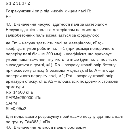
6 1,2 31 37,2
Розрахунковий опір під нижнім кінцем палі R:
R=
4.5. Визначення несучої здатності палі за матеріалом
Несуча здатність палі за матеріалом на стиск для
залізобетонних паль визначається за формулою:
де Fm – несуча здатність палі за матеріалом, кПа; -
коефіцієнт умов роботи палі =1 (при розмірі поперечного
перерізу палі більше 200 мм); - коефіцієнт, що враховує
умови навантаження, гнучкість та інше (для паль, повністю
знаходяться в грунті, =1); Rb – розрахунковий опір бетону
при осьовому стиску (призмова міцність), кПа; А – площа
поперечного перерізу палі, м2; Rst – розрахунковий опір
арматури стиску, кПа; AS – площа всіх поздовжніх стрижнів
арматури.
Rb=14500 кПа
RАРМ=280000 кПа
ЅАРМ=
Sb=0,09м2
Для подальшого розрахунку приймаємо несучу здатність палі
по грунту Fd=383,1 кПа
4.6. Визначення кількості паль у ростверку