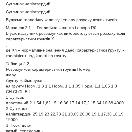
Суглинок напівтвердий:
Суглинок напівтвердий:
Будуємо геологічну колонку і епюру розрахункових тисків.
Малюнок 2.1. – Геологічна колонка і епюра R0
В усіх наступних розрахунках використовуються розрахункові
характеристики грунтів X
,
де Хп – нормативне значення даної характеристики ґрунту; -
коефіцієнт надійності по грунту.
Таблиця 2.2.
Розрахункові характеристики грунтів Номер
шару
ґрунту Найменуван-
ня грунту Норм. 1,3 1,1 Норм. 1,1 1,05 Норм. 1,1 1,05 1,0
СН СІ CII EII
1 Супісок
пластичний 2 1,54 1,82 15 16,36 17,14 17,2 15,64 16,38 4000
2 Суглинок
напівтвердий 25 19,23 22,73 21 19,09 20,00 19,1 17,36 18,19
19000
3 Пісок пило-
ватый, середовищ-