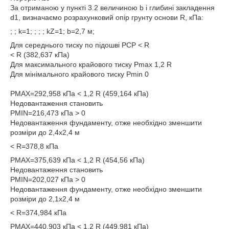
За отриманою у пункті 3.2 величиною b і глибині закладення
d1, визначаємо розрахунковий опір грунту основи R, кПа:
; ; k=1; ; ; ; kZ=1; b=2,7 м;
Для середнього тиску по підошві PCP < R
< R (382,637 кПа)
Для максимального крайового тиску Pmax 1,2 R
Для мінімального крайового тиску Pmin 0
PMAX=292,958 кПа < 1,2 R (459,164 кПа)
Недовантаження становить
PMIN=216,473 кПа > 0
Недовантаження фундаменту, отже необхідно зменшити
розміри до 2,4х2,4 м
< R=378,8 кПа
PMAX=375,639 кПа < 1,2 R (454,56 кПа)
Недовантаження становить
PMIN=202,027 кПа > 0
Недовантаження фундаменту, отже необхідно зменшити
розміри до 2,1х2,4 м
< R=374,984 кПа
PMAX=440,903 кПа < 1,2 R (449,981 кПа)