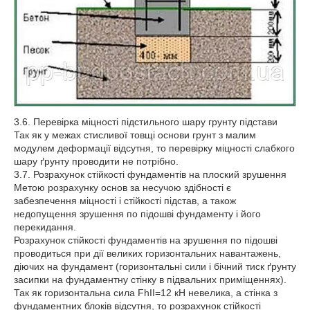
3.6. Перевірка міцності підстильного шару грунту підстави
Так як у межах стисливої товщі основи грунт з малим
модулем деформації відсутня, то перевірку міцності слабкого
шару ґрунту проводити не потрібно.
3.7. Розрахунок стійкості фундаментів на плоский зрушення
Метою розрахунку основ за несучою здібності є
забезпечення міцності і стійкості підстав, а також
недопущення зрушення по підошві фундаменту і його
перекидання.
Розрахунок стійкості фундаментів на зрушення по підошві
проводиться при дії великих горизонтальних навантажень,
діючих на фундамент (горизонтальні сили і бічний тиск ґрунту
засипки на фундаментну стінку в підвальних приміщеннях).
Так як горизонтальна сила FhII=12 кН невелика, а стінка з
фундаментних блоків відсутня, то розрахунок стійкості