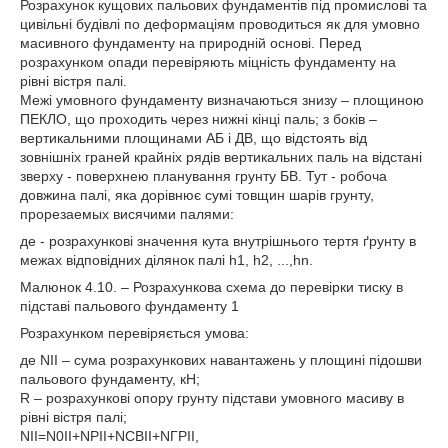
Розрахунок кущових пальових фундаментів під промислові та
цивільні будівлі по деформаціям проводиться як для умовно
масивного фундаменту на природній основі. Перед
розрахунком опади перевіряють міцність фундаменту на
рівні вістря палі.
Межі умовного фундаменту визначаються знизу – площиною
ПЕКЛО, що проходить через нижні кінці паль; з боків –
вертикальними площинами АБ і ДВ, що відстоять від
зовнішніх граней крайніх рядів вертикальних паль на відстані
зверху - поверхнею планування грунту БВ. Тут - робоча
довжина палі, яка дорівнює сумі товщин шарів грунту,
прорезаемых висячими палями:
де - розрахункові значення кута внутрішнього тертя ґрунту в
межах відповідних ділянок палі h1, h2, ...,hn.
Малюнок 4.10. – Розрахункова схема до перевірки тиску в
підставі пальового фундаменту 1
Розрахунком перевіряється умова:
де NII – сума розрахункових навантажень у площині підошви
пальового фундаменту, кН;
R – розрахункові опору грунту підстави умовного масиву в
рівні вістря палі;
NII=N0II+NPII+NCBII+NГРII,