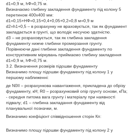
d1=0,9 м, һФ=0,75 м.
Визначаємо глибину закладення фундаменту під колону 5
перетином 400х400 мм:
d1=0,15+НФ=0,15+0,4+0,05+0,2=0,8 м=0,9 м
d2=h1+0,5 – в розрахунку не враховується, так як фундамент
закладається в грунті, що володіє несучою здатністю.
d3 – не розраховується, так як глибина закладення
фундаменту нижче глибини промерзання грунту.
Порівнюючи дані глибини закладення фундаменту по
конструктивним міркувань приймаємо глибину закладення
d1=0,9 м, һФ=0,75 м.
3.2. Визначення розмірів підошви фундаменту
Визначимо площу підошви фундаменту під колону 1 у
першому наближенні:
де N0II – розрахункова навантаження, прикладена до обрізу
фундаменту, кН; R0 – розрахунковий опір грунту основи, кПа;
- середня питома вага грунту і матеріалу при наявності
підвалу; d1 – глибина закладання фундаменту від
планувальної позначки, м.
Визначимо коефіцієнт співвідношення сторін Кп:
Визначимо площу підошви фундаменту під колону 2 у