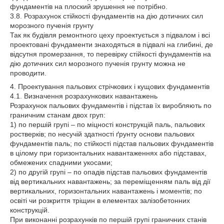
фундаментів на плоский зрушення не потрібно.
3.8. Розрахунок стійкості фундаментів на дію дотичних сил
морозного пученія грунту
Так як будівля ремонтного цеху проектується з підвалом і всі
проектовані фундаменти знаходяться в підвалі на глибині, де
відсутня промерзання, то перевірку стійкості фундаментів на
дію дотичних сил морозного пученія грунту можна не
проводити.
4. Проектування пальових стрічкових і кущових фундаментів
4.1. Визначення розрахункових навантажень
Розрахунок пальових фундаментів і підстав їх виробляють по
граничним станам двох груп:
1) по першій групі – по міцності конструкцій паль, пальових
ростверків; по несучій здатності ґрунту основи пальових
фундаментів паль; по стійкості підстав пальових фундаментів
в цілому при горизонтальних навантаженнях або підставах,
обмежених спадними укосами;
2) по другій групі – по опадів підстав пальових фундаментів
від вертикальних навантажень; за переміщенням паль від дії
вертикальних, горизонтальних навантажень і моментів; по
освіті чи розкриття тріщин в елементах залізобетонних
конструкцій.
При виконанні розрахунків по першій групі граничних станів