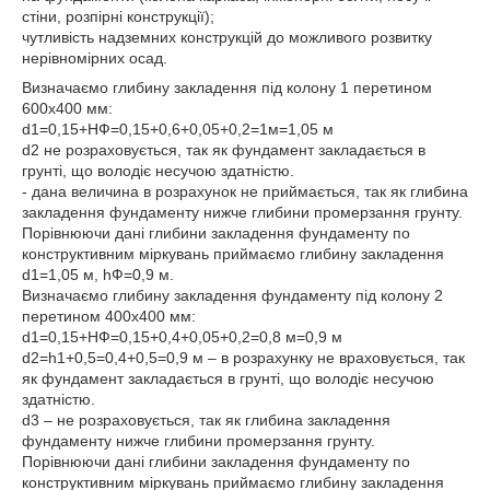
стіни, розпірні конструкції);
чутливість надземних конструкцій до можливого розвитку
нерівномірних осад.
Визначаємо глибину закладення під колону 1 перетином
600x400 мм:
d1=0,15+НФ=0,15+0,6+0,05+0,2=1м=1,05 м
d2 не розраховується, так як фундамент закладається в
грунті, що володіє несучою здатністю.
- дана величина в розрахунок не приймається, так як глибина
закладення фундаменту нижче глибини промерзання грунту.
Порівнюючи дані глибини закладення фундаменту по
конструктивним міркувань приймаємо глибину закладення
d1=1,05 м, һФ=0,9 м.
Визначаємо глибину закладення фундаменту під колону 2
перетином 400х400 мм:
d1=0,15+НФ=0,15+0,4+0,05+0,2=0,8 м=0,9 м
d2=h1+0,5=0,4+0,5=0,9 м – в розрахунку не враховується, так
як фундамент закладається в грунті, що володіє несучою
здатністю.
d3 – не розраховується, так як глибина закладення
фундаменту нижче глибини промерзання грунту.
Порівнюючи дані глибини закладення фундаменту по
конструктивним міркувань приймаємо глибину закладення