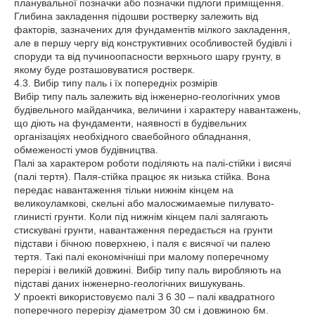
планувальної позначки або позначки підлоги приміщення.
Глибина закладення підошви ростверку залежить від
факторів, зазначених для фундаментів мілкого закладення,
але в першу чергу від конструктивних особливостей будівлі і
споруди та від пучиноопасности верхнього шару грунту, в
якому буде розташовуватися ростверк.
4.3. Вибір типу паль і їх попередніх розмірів
Вибір типу паль залежить від інженерно-геологічних умов
будівельного майданчика, величини і характеру навантажень,
що діють на фундаменти, наявності в будівельних
організаціях необхідного сваебойного обладнання,
обмеженості умов будівництва.
Палі за характером роботи поділяють на палі-стійки і висячі
(палі тертя). Паля-стійка працює як низька стійка. Вона
передає навантаження тільки нижнім кінцем на
великоуламкові, скельні або малосжимаемые пилувато-
глинисті грунти. Коли під нижнім кінцем палі залягають
стискувані грунти, навантаження передається на грунти
підстави і бічною поверхнею, і паля є висячої чи палею
тертя. Такі палі економічніші при малому поперечному
перерізі і великій довжині. Вибір типу паль виробляють на
підставі даних інженерно-геологічних вишукувань.
У проекті використовуємо палі З 6 30 – палі квадратного
поперечного перерізу діаметром 30 см і довжиною 6м.