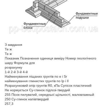
З завдання
Те ж
Те ж
Показник Позначення одиниця виміру Номер геологічного
шару Формула для
розрахунку
1-й 2-й 3-й 4-й
Найменування піщаних грунтів по e і Sr
найменування глинистих грунтів по Ip і Il
Розрахунковий опір грунтів R0, кПа Супісок пластичний
Не нормується Су-глинок підлозі-твердий
255 Пісок пилуватий, середньої щільності, маловлажный
250 Су-глинок напівтвердий
257,3