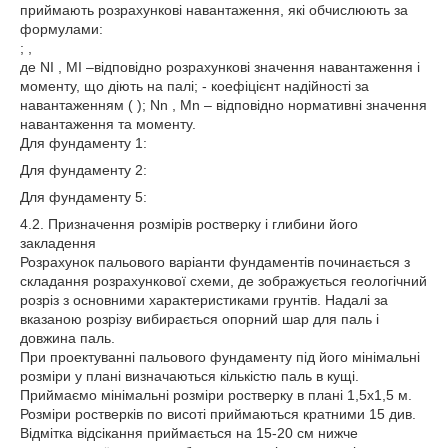
приймають розрахункові навантаження, які обчислюють за
формулами:
; ,
де NI , MI –відповідно розрахункові значення навантаження і
моменту, що діють на палі; - коефіцієнт надійності за
навантаженням ( ); Nn , Mn – відповідно нормативні значення
навантаження та моменту.
Для фундаменту 1:
Для фундаменту 2:
Для фундаменту 5:
4.2. Призначення розмірів ростверку і глибини його
закладення
Розрахунок пальового варіанти фундаментів починається з
складання розрахункової схеми, де зображується геологічний
розріз з основними характеристиками грунтів. Надалі за
вказаною розрізу вибирається опорний шар для паль і
довжина паль.
При проектуванні пальового фундаменту під його мінімальні
розміри у плані визначаються кількістю паль в кущі.
Приймаємо мінімальні розміри ростверку в плані 1,5х1,5 м.
Розміри ростверків по висоті приймаються кратними 15 див.
Відмітка відсікання приймається на 15-20 см нижче