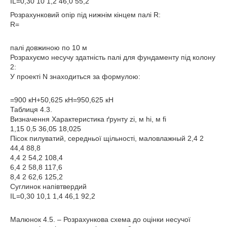
IL=0,30 10 1,2 46,0 55,2
Розрахунковий опір під нижнім кінцем палі R:
R=
палі довжиною по 10 м
Розрахуємо несучу здатність палі для фундаменту під колону
2:
У проекті N знаходиться за формулою:
=900 кН+50,625 кН=950,625 кН
Таблиця 4.3.
Визначення Характеристика ґрунту zi, м hi, м fi
1,15 0,5 36,05 18,025
Пісок пилуватий, середньої щільності, маловлажный 2,4 2
44,4 88,8
4,4 2 54,2 108,4
6,4 2 58,8 117,6
8,4 2 62,6 125,2
Суглинок напівтвердий
IL=0,30 10,1 1,4 46,1 92,2
Малюнок 4.5. – Розрахункова схема до оцінки несучої