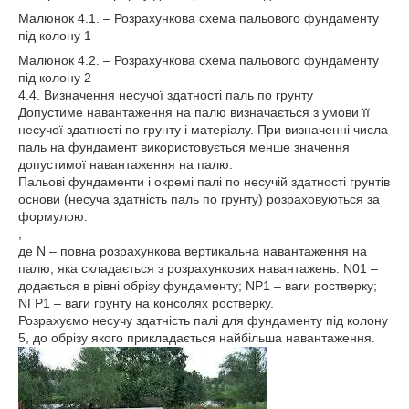
Малюнок 4.1. – Розрахункова схема пальового фундаменту
під колону 1
Малюнок 4.2. – Розрахункова схема пальового фундаменту
під колону 2
4.4. Визначення несучої здатності паль по грунту
Допустиме навантаження на палю визначається з умови її
несучої здатності по грунту і матеріалу. При визначенні числа
паль на фундамент використовується менше значення
допустимої навантаження на палю.
Пальові фундаменти і окремі палі по несучій здатності грунтів
основи (несуча здатність паль по грунту) розраховуються за
формулою:
,
де N – повна розрахункова вертикальна навантаження на
палю, яка складається з розрахункових навантажень: N01 –
додається в рівні обрізу фундаменту; NP1 – ваги ростверку;
NГР1 – ваги грунту на консолях ростверку.
Розрахуємо несучу здатність палі для фундаменту під колону
5, до обрізу якого прикладається найбільша навантаження.