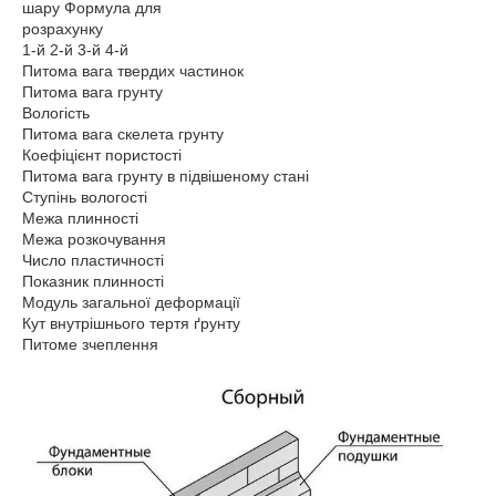
шару Формула для
розрахунку
1-й 2-й 3-й 4-й
Питома вага твердих частинок
Питома вага грунту
Вологість
Питома вага скелета грунту
Коефіцієнт пористості
Питома вага грунту в підвішеному стані
Ступінь вологості
Межа плинності
Межа розкочування
Число пластичності
Показник плинності
Модуль загальної деформації
Кут внутрішнього тертя ґрунту
Питоме зчеплення