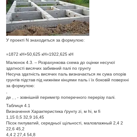
У проекті N знаходиться за формулою:
=1872 кН+50,625 кН=1922,625 кН
Малюнок 4.3. – Розрахункова схема до оцінки несучої
здатності висячих забивний палі по грунту
Несуча здатність висячих паль визначається як сума опорів
грунтів підстав під нижніми кінцями паль і їх боковій поверхні
за формулою:
,
де , , - зовнішній периметр поперечного перерізу палі.
Таблиця 4.1
Визначення Характеристика ґрунту zi, м hi, м fi
1,15 0,5 32,9 16,45
Пісок пилуватий, середньої щільності, маловлажный 2,4 2
22,6 45,2
4,4 2 27,4 54,8