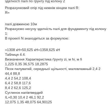
здатності палі по грунту під колону 2
Розрахунковий опір під нижнім кінцем палі R:
R=
палі довжиною 10м
Розрахуємо несучу здатність палі для фундаменту під колону
1:
В проекті N знаходиться за формулою:
=1308 кН+50,625 кН=1358,625 кН
Таблиця 4.4.
Визначення Характеристика ґрунту zi, м hi, м fi
1,225 0,35 36,575 18,2875
Пісок пилуватий, середньої щільності, маловлажный 2,4 2
44,4 88,8
4,4 2 54,2 108,4
6,4 2 58,8 117,6
8,4 2 62,6 125,2
Суглинок напівтвердий
IL=0,30 10,4 2 46,1 92,2
12,075 1,35 48,075 64,90125