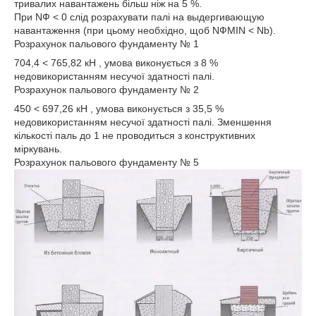
тривалих навантажень більш ніж на 5 %.
При NФ < 0 слід розрахувати палі на выдергивающую
навантаження (при цьому необхідно, щоб NФMIN < Nb).
Розрахунок пальового фундаменту № 1
704,4 < 765,82 кН , умова виконується з 8 %
недовикористанням несучої здатності палі.
Розрахунок пальового фундаменту № 2
450 < 697,26 кН , умова виконується з 35,5 %
недовикористанням несучої здатності палі. Зменшення
кількості паль до 1 не проводиться з конструктивних
міркувань.
Розрахунок пальового фундаменту № 5