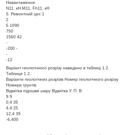
Навантаження
N11, кН M11, Fh11, кН
5. Ремонтний цех 1
2
5 1090
750
1560 42
-
-200 -
-
-12
Варіант геологічного розрізу наведено в таблиці 1.2.
Таблиця 1.2.
Варіанти геологічних розрізів Номер геологічного розрізу
Номери грунтів
Відмітка підошви шару Відмітка У. П. В.
9 9
0,4 35
4,4 25
12,4 39
-6,400