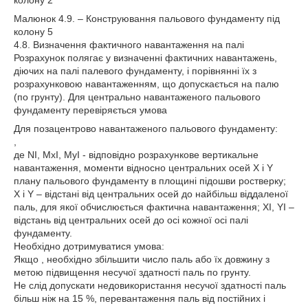
Малюнок 4.9. – Конструювання пальового фундаменту під
колону 5
4.8. Визначення фактичного навантаження на палі
Розрахунок полягає у визначенні фактичних навантажень,
діючих на палі палевого фундаменту, і порівнянні їх з
розрахунковою навантаженням, що допускається на палю
(по грунту). Для центрально навантаженого пальового
фундаменту перевіряється умова
Для позацентрово навантаженого пальового фундаменту:
,
де NI, MxI, MyI - відповідно розрахункове вертикальне
навантаження, моменти відносно центральних осей X і Y
плану пальового фундаменту в площині підошви ростверку;
X і Y – відстані від центральних осей до найбільш віддаленої
паль, для якої обчислюється фактична навантаження; XI, YI –
відстань від центральних осей до осі кожної осі палі
фундаменту.
Необхідно дотримуватися умова:
Якщо , необхідно збільшити число паль або їх довжину з
метою підвищення несучої здатності паль по грунту.
Не слід допускати недовикористання несучої здатності паль
більш ніж на 15 %, перевантаження паль від постійних і