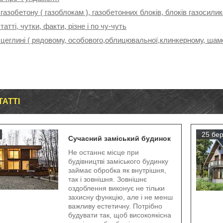
 газобетону ( газоблокам ), газобетонних блоків, блоків газосили
татті, чутки, факти, різне і по чу-чуть
 цеглині ( рядовому, особового,облицювальної,клинкерному, шамо
ТАТТІ
25 бер
Сучасний заміський будинок
Не останнє місце при
будівництві заміського будинку
займає обробка як внутрішня,
так і зовнішня. Зовнішнє
оздоблення виконує не тільки
захисну функцію, але і не менш
важливу естетичну. Потрібно
будувати так, щоб високоякісна