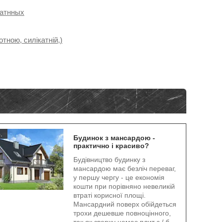
катнных
тною, силікатній,)
.
Будинок з мансардою -
практично і красиво?
Будівництво будинку з
мансардою має безліч переваг,
у першу чергу - це економія
кошти при порівняно невеликій
втраті корисної площі.
Мансардний поверх обійдеться
трохи дешевше повноцінного,