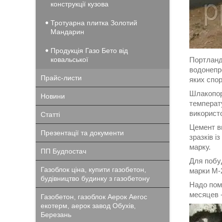
конструкції кузова
Тротуарна плитка Золотий
Мандарин
Продукція Газо Бето від
ковальської
Портландц
водонепр
Прайс-листи
яких спор
Шлакопор
Новини
температ
використ
Статті
Цемент ви
Презентації та документи
зразків і
марку.
ПП Будпостач
Для побу
Газоблок ціна, купити газобетон,
марки М-2
будівництво будинку з газобетону
Надо пом
месяцев 
Газобетон, газоблок Аерок Aeroc
екотерм, аерок завод Обухів,
Березань