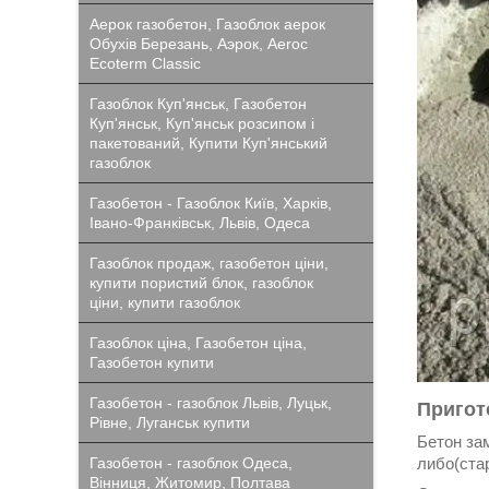
Аерок газобетон, Газоблок аерок
Обухів Березань, Аэрок, Aeroc
Ecoterm Classic
Газоблок Куп'янськ, Газобетон
Куп'янськ, Куп'янськ розсипом і
пакетований, Купити Куп'янський
газоблок
Газобетон - Газоблок Київ, Харків,
Івано-Франківськ, Львів, Одеса
Газоблок продаж, газобетон ціни,
купити пористий блок, газоблок
ціни, купити газоблок
Газоблок ціна, Газобетон ціна,
Газобетон купити
Газобетон - газоблок Львів, Луцьк,
Пригот
Рівне, Луганськ купити
Бетон за
Газобетон - газоблок Одеса,
либо(ста
Вінниця, Житомир, Полтава