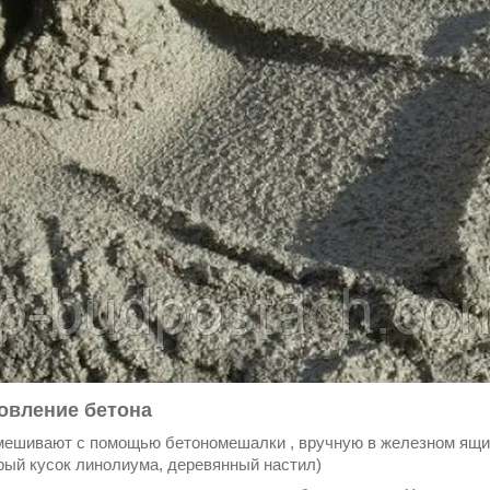
овление бетона
мешивают с помощью бетономешалки , вручную в железном ящи
рый кусок линолиума, деревянный настил)