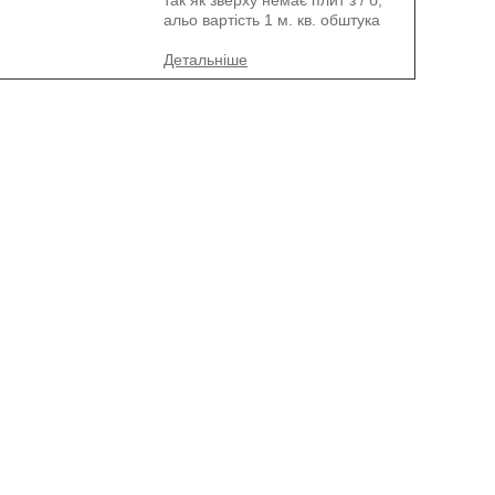
так як зверху немає плит з / б,
альо вартість 1 м. кв. обштука