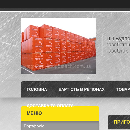
ПП Будпос
газобетон
газоблок
ГОЛОВНА
ВАРТІСТЬ В РЕГІОНАХ
ТОВАР
ДОСТАВКА ТА ОПЛАТА
ПРИГО
Портфоліо