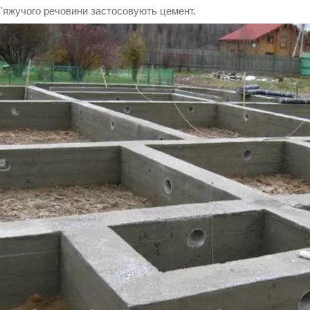
в'яжучого речовини застосовують цемент.