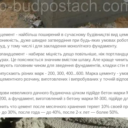
емент - найбільш поширений в сучасному будівництві вид цемент
оникність, дуже швидке затвердіння при будь-яких умовах робо
уд, у тому числі і для закладення монолітного фундаменту.
ландцемент - набирає міцність дещо повільніше, ніж портландц
урах. Це пояснюється значним вмістом шлаку. Але краще чинить 
овують головним чином для зведення фундаментів, кладки стін п
пускають різних марк - 200, 300, 400...600. Марка цементу - умо
з цементного розчину, виготовлених і випробуваних у точній відп
дови невеликого дачного будиночка цілком підійде бетон марки
00, а фундамент, виготовлений з бетону марки М-300, підійде д
нить что цемент после месячного хранения теряет 10% своей пр
- до 30%, после года — до 40%, после 2-х лет — более 50%.