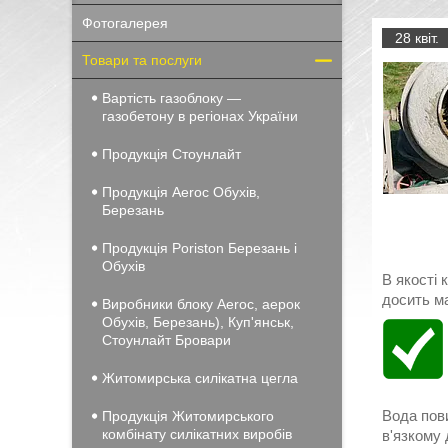
Фотогалерея
28 квіт.
Товари та послуги
Вартість газоблоку —
газобетону в регіонах України
Продукція Стоунлайт
Продукція Aeroc Обухів,
Березань
Продукція Poriston Березань і
Обухів
В якості 
досить м
Виробники блоку Aeroc, аерок
Обухів, Березань), Куп'янськ,
Стоунлайт Бровари
Житомирська силікатна цегла
Вода пови
Продукція Житомирського
комбінату силікатних виробів
в'язкому 