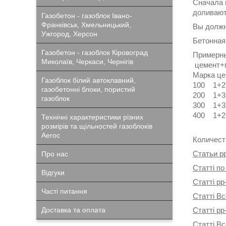
Сначала 
доливают
Газобетон - газоблок Івано-
Франківськ, Хмельницький,
Вы должн
Ужгород, Херсон
Бетонная
Газобетон - газоблок Кіровоград
Примерн
Миколаїв, Черкаси, Чернігів
цемент+
Марка 
Газоблок білий автоклавний,
100 1+2
газобетонні блоки, пористий
200 1+
газоблок
300 1+3
400 1+2
Технічні характеристики різних
розмірів та щільностей газоблоків
Aeroc
Количест
Статьи p
Про нас
Статті по
Відгуки
Статті pp
Часті питання
Статті Вс
Доставка та оплата
Статті pp
Статті В