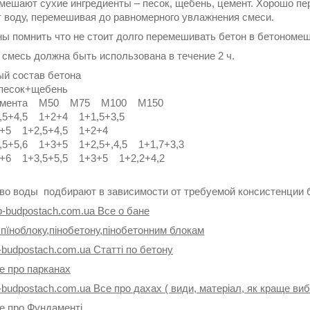
мешают сухие ингредиенты – песок, щебень, цемент. Хорошо п
 воду, перемешивая до равномерного увлажнения смеси.
ы помнить что не стоит долго перемешивать бетон в бетономеш
 смесь должна быть использована в течение 2 ч.
ый состав бетона
песок+щебень
цемента M50 M75 M100 M150
,5+4,5 1+2+4 1+1,5+3,5
3+5 1+2,5+4,5 1+2+4
,5+5,6 1+3+5 1+2,5+,4,5 1+1,7+3,3
+6 1+3,5+5,5 1+3+5 1+2,2+4,2
во воды подбирают в зависимости от требуемой консистенции 
p-budpostach.com.ua Все о бане
 пїноблоку,пінобетону,пінобетонним блокам
-budpostach.com.ua Статті по бетону
е про парканах
-budpostach.com.ua Все про дахах ( види, матеріал, як краще ви
се про Фундаменті