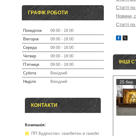
Статті по
ГРАФІК РОБОТИ
Новини, с
Статті по
Понеділок
09:00
18:00
Вівторок
09:00
18:00
Середа
09:00
18:00
Четвер
09:00
18:00
ІНШІ С
Пʼятниця
09:00
18:00
Субота
Вихідний
Неділя
Вихідний
25 бер.
КОНТАКТИ
ПП Будпостач: газобетон и газобл