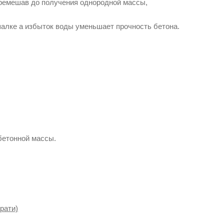
еремешав до получения однородной массы,
алке а избыток воды уменьшает прочность бетона.
бетонной массы.
брати)