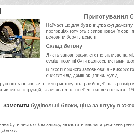
Приготування б
Найчастіше для будівництва фундаменту 
пропорціях готують з заповнювач (пісок , гр
речовини беруть цемент.
Склад бетону
Якість заповнювача істотно впливає на міц
суміш, повинні бути разнозернистыми, що
В якості дрібного заповнювача - використо
очистити від домішок (глини, мулу).
крупного заповнювача - використовують гравій, щебінь, з розмір
асивних конструкцій, величина зерен щебеню може досягати і 15
Замовити
будівельні блоки, ціна за штуку в Ужг
нна бути чистою, без запаху, не містити масла, агресивних речо
добавки.