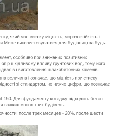
у, який має високу міцність, морозостійкість і
ти.Може використовуватися для будівництва будь-
емент, особливо при знижених позитивних
опір шкідливому впливу грунтових вод, тому його
ідвалів і виготовлення шлакобетонних каменів.
вна величина і означає, що міцність при стиску
овідності зі стандартом, не нижче цифри, що позначає
 М-150. Для фундаменту котеджу підходить бетон
ля важких монолітних будівель.
очности, после трех месяцев - 20%, после шести