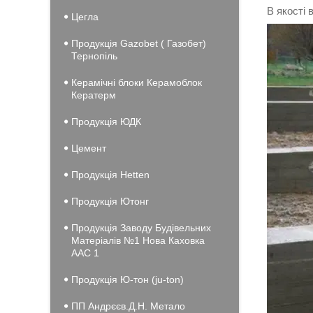
В якості 
Цегла
Продукція Gazobet ( Газобет)
Тернопіль
Керамічні блоки Керамоблок
Кератерм
Продукція ЮДК
Цемент
Продукція Hеtten
Продукція Ютонг
Продукція Заводу Будівельних
Матеріалів №1 Нова Каховка
ААС 1
Продукція Ю-тон (ju-ton)
ПП Андрєєв.Д.Н. Метало