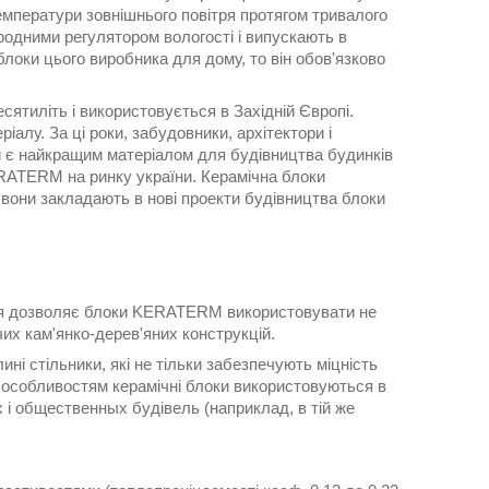
температури зовнішнього повітря протягом тривалого
иродними регулятором вологості і випускають в
блоки цього виробника для дому, то він обов'язково
ятиліть і використовується в Західній Європі.
лу. За ці роки, забудовники, архітектори і
ки є найкращим матеріалом для будівництва будинків
ERATERM на ринку україни. Керамічна блоки
 вони закладають в нові проекти будівництва блоки
ія дозволяє блоки KERATERM використовувати не
чих кам'янко-дерев'яних конструкцій.
і стільники, які не тільки забезпечують міцність
им особливостям керамічні блоки використовуються в
их і общественных будівель (наприклад, в тій же