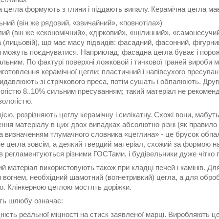
 цегла формують з глини і піддають випалу. Керамічна цегла має 
ьний (він же рядовий, «звичайний», «повнотіла»)
лий (він же «економічний», «дірковий», «щілинний», «самонесучи
 (лицьовій), що має масу підвидів: фасадний, фасонний, фігурни
и можуть поєднуватися. Наприклад, фасадна цегла буває і порожн
льним. По фактурі поверхні ложковой і тичкової граней вироби 
готовлення керамічної цегли: пластичний і напівсухого пресува
видавлюють зі стрічкового преса, потім сушать і обпалюють. Др
логістю 8..10% сильним пресуванням; такий матеріал не рекоме
вологістю.
ією, розрізняють цеглу керамічну і силікатну. Схожі вони, мабуть,
ння матеріалу в цих двох випадках абсолютно різні (як правило
а визначенням тлумачного словника «цеглина» - це брусок обпале
 не цегла зовсім, а деякий твердий матеріал, схожий за формою на
в регламентуються різними ГОСТами, і будівельники дуже чітко 
й матеріал використовують також при кладці печей і камінів. Д
 вогнем, необхідний шамотний (вогнетривкий) цегла, а для обро
о. Клінкерною цеглою мостять доріжки.
сть шлюбу означає:
дність реальної міцності на стиск заявленої марці. Виробляють 