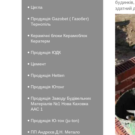
будинків,
Цегла
здатний 
Продукція Gazobet ( Газобет)
Тернопіль
Керамічні блоки Керамоблок
Кератерм
Продукція ЮДК
Цемент
Продукція Hеtten
Продукція Ютонг
Продукція Заводу Будівельних
Матеріалів №1 Нова Каховка
ААС 1
Продукція Ю-тон (ju-ton)
ПП Андрєєв.Д.Н. Метало