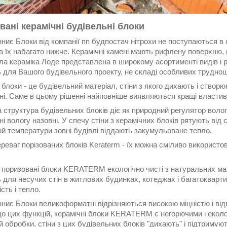
вані керамічні будівельні блоки
ниє Блоки від компанії пп будпостач нітрохи не поступаються в
а їх набагато нижче. Керамічні камені мають рифлену поверхню,
пла кераміка Лоде представлена в широкому асортименті видів і ро
 для Вашого будівельного проекту, не складі особливих труднощ
 блоки - це будівельний матеріал, стіни з якого дихають і ство
і. Саме в цьому рішенні найповніше виявляються кращі властиво
 структура будівельних блоків діє як природний регулятор волог
і вологу назовні. У спечу стіни з керамічних блоків рятують від
ій температури зовні будівлі віддають закумульоване тепло.
реваг порізованих блоків Keraterm - їх можна сміливо використо
 поризовані блоки KERATERM екологічно чисті з натуральних мат
 для несучих стін в житлових будинках, котеджах і багатокварт
ість і тепло.
нниє Блоки великоформатні відрізняються високою міцністю і ві
о цих функцій, керамічні блоки KERATERM є негорючими і еколог
й обробки, стіни з цих будівельних блоків "дихають" і підтримую