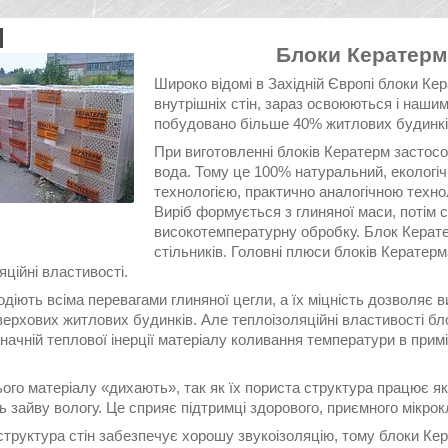
Блоки Кератерм
Широко відомі в Західній Європі блоки Кер
внутрішніх стін, зараз освоюються і наши
побудовано більше 40% житлових будинкі
При виготовленні блоків Кератерм застосо
вода. Тому це 100% натуральний, екологіч
технологією, практично аналогічною техно
Виріб формується з глиняної маси, потім
високотемпературну обробку. Блок Керате
стільників. Головні плюси блоків Кератерма
яційні властивості.
діють всіма перевагами глиняної цегли, а їх міцність дозволяє 
ерхових житлових будинків. Але теплоізоляційні властивості бл
начній теплової інерції матеріалу коливання температури в при
ього матеріалу «дихають», так як їх пориста структура працює я
 зайву вологу. Це сприяє підтримці здорового, приємного мікрок
структура стін забезпечує хорошу звукоізоляцію, тому блоки Ке