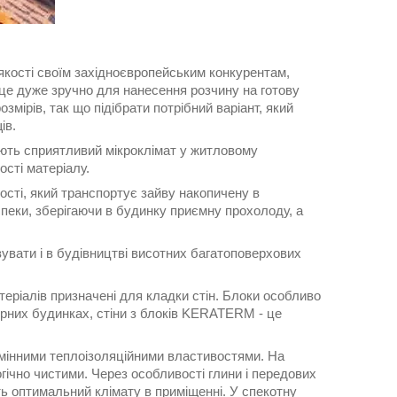
 якості своїм західноєвропейським конкурентам,
 це дуже зручно для нанесення розчину на готову
змірів, так що підібрати потрібний варіант, який
ів.
рюють сприятливий мікроклімат у житловому
сті матеріалу.
ості, який транспортує зайву накопичену в
 спеки, зберігаючи в будинку приємну прохолоду, а
вувати і в будівництві висотних багатоповерхових
еріалів призначені для кладки стін. Блоки особливо
ирних будинках, стіни з блоків KERATERM - це
дмінними теплоізоляційними властивостями. На
ічно чистими. Через особливості глини і передових
ть оптимальний клімату в приміщенні. У спекотну