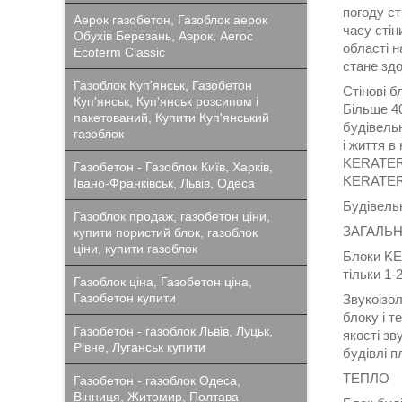
погоду ст
Аерок газобетон, Газоблок аерок
часу стін
Обухів Березань, Аэрок, Aeroc
області н
Ecoterm Classic
стане здо
Газоблок Куп'янськ, Газобетон
Стінові б
Куп'янськ, Куп'янськ розсипом і
Більше 40
пакетований, Купити Куп'янський
будівельн
газоблок
і життя 
KERATERM 
Газобетон - Газоблок Київ, Харків,
KERATE
Івано-Франківськ, Львів, Одеса
Будівель
Газоблок продаж, газобетон ціни,
ЗАГАЛЬН
купити пористий блок, газоблок
ціни, купити газоблок
Блоки KE
тільки 1-
Газоблок ціна, Газобетон ціна,
Газобетон купити
Звукоізол
блоку і т
Газобетон - газоблок Львів, Луцьк,
якості зв
Рівне, Луганськ купити
будівлі п
ТЕПЛО
Газобетон - газоблок Одеса,
Вінниця, Житомир, Полтава