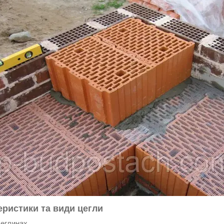
еристики та види цегли
цеглинах