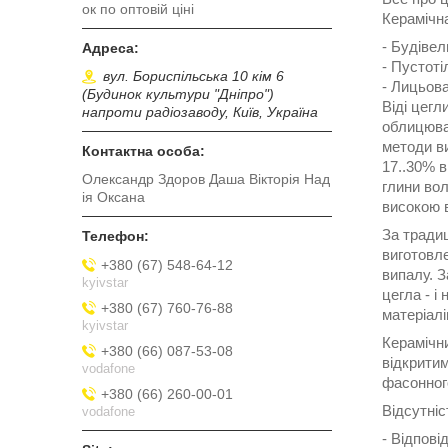
ок по оптовій ціні
Керамічна
- Будівел
- Пустоті
вул. Бориспільська 10 кім 6
- Лицьова
(Будинок культури "Дніпро")
Віді цегл
напроти радіозаводу, Київ, Україна
облицюва
методи ви
17..30% 
Олександр Здоров Даша Вікторія Над
глини во
ія Оксана
високою 
За традиц
виготовле
+380 (67) 548-64-12
випалу. З
kyivstar
цегла - і
+380 (67) 760-76-88
матеріалі
kyivstar
Керамічни
+380 (66) 087-53-08
відкритим
vodafone
фасонног
+380 (66) 260-00-01
Відсутні
vodafone
- Відпові