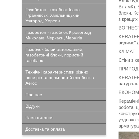
Блок буд
Вт / мК).
Газобетон - газоблок Івано-
блоки. Ке
Франківськ, Хмельницький,
з кращих 
Ужгород, Херсон
ВОГНЕСТ
Газобетон - газоблок Кіровоград
KERATERM 
Миколаїв, Черкаси, Чернігів
видимої 
Газоблок білий автоклавний,
КЛІМАТ
газобетонні блоки, пористий
Стіни з 
газоблок
ПРИРОД
Технічні характеристики різних
KERATERM
розмірів та щільностей газоблоків
Aeroc
натуральн
ЕКОНОМ
Про нас
Керамічні
Відгуки
робота, ц
конструкт
Часті питання
уздовж ст
арматура
Доставка та оплата