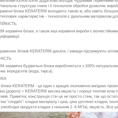
івельний KERATERM додатково володіє чудовими термічними вла
 Унікальна структура глини і її технологія обробки дозволяє виро
рамічні блоки KERATERM володіють такою ж, або навіть більшою 
теплових характеристик - технологія є ідеальним матеріалом дл
ІЙКІСТЬ
керамічні блоки, а також інші керамічні вироби є вогнестійким
деформації.
керамічних блоків KERATERM дихати, і завжди підтримують оптим
НІСТЬ
 керамічні будівельні блоки виробляються з 100% натуральних 
их інгредієнтів (вода, тирса).
ІКА
 блоки KERATERM - це один з кращих економічно вигідних проекті
іна (дорого) = KERATERM висока міцність і хороші теплові влас
ивів. Примітка: конструкція стін це не просто стіни, так що ост
іни "сендвіч": кладка матеріалу і ціна, ціна цегляної кладки, ізоля
 (необхідні продукти кладки з низьким 2 -6 МПа), міцність. Вс