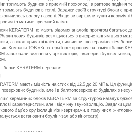
іни тримають будинок в приємній прохолоді, а раптове падіння 
и тримають будинок в теплі. Завдяки своїй структурі блоки є пр
акопичилось вологу назовні. Якщо ви вирішили купити керамічні 
ровим і з матиме приємний клімат.
локи KERATERM не мають відомих аналогів протягом багатьох дес
% житлових будинків розміщуються з використанням цього матеріа
ики, а також приватні клієнти, виявивши, що кераміческіея бло
в них. Компанія ТОВ «КератермТорг» пропонує керамічні блоки K
завоювали визнання у архітекторів, інженерів і будівельників,
RM.
ні блоки KERATERM переваги:
І
RATERM мають міцність на стиск від 12,5 до 20 МПа. Ця функц
2 поверхових будинків, але і в багатоповерхових будівлях з несу
яція керамічних блоків KERATERM за структурою нагадує бджолин
еплові характеристики, але і відмінну звукоізоляцію. Завдяки ц
укового бар'єр єру ізоляції між квартирами, в тому числі житлов
ланується встановити боулінг-зал або кінотеатр).