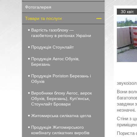
Фотогалерея
30 квіт.
Товари та послуги
Вартість газоблоку —
газобетону в регіонах України
Продукція Стоунлайт
Продукція Aeroc Обухів,
Березань
Продукція Poriston Березань і
Обухів
звукоізол
Вони воло
Виробники блоку Aeroc, аерок
багатопов
Обухів, Березань), Куп'янськ,
завдяки з
Стоунлайт Бровари
незначні.
Житомирська силікатна цегла
Стіни з ц
приміщень
Продукція Житомирського
комбінату силікатних виробів
Пориста 