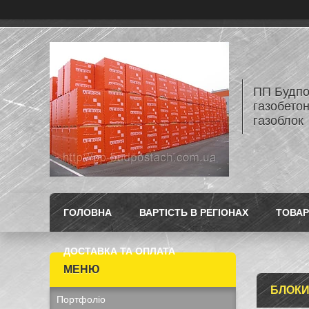
ПП Будпос
газобетон
газоблок
ГОЛОВНА
ВАРТІСТЬ В РЕГІОНАХ
ТОВАР
ДОСТАВКА ТА ОПЛАТА
БЛОКИ
Портфоліо