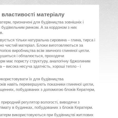
 властивості матеріалу
атерм, призначені для будівництва зовнішніх і
м будівельним ринком. А за кордоном з них
в.
вується тільки натуральна сировина – глина, тирса і
но чистий матеріал. Блоки виготовляються за
логією виробництва всім звичного глиняної цегли.
 сушиться і обпалюється, проходячи
рм має пористу структуру, аналогічну бджолиним
 – висока несуча здатність, хороші тепло - і
використовувати їх для будівництва
оків навіть перевершують показники глиняної цегли,
міщеннях, побудованих з допомогою блоків Кератерм,
к природний регулятор вологості, виводячи з
лімату в будинках, побудованих з блоків Кератерм.
ратерм використовуються при будівництві житлових