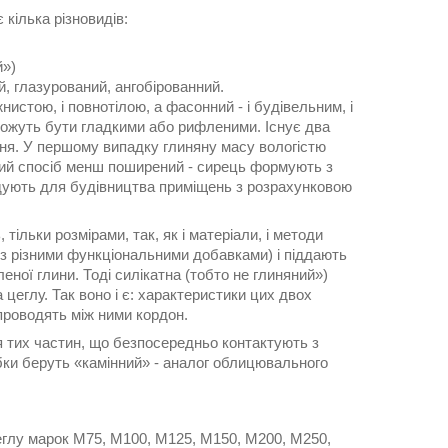
кілька різновидів:
й»)
й, глазурований, ангобірованний.
истою, і повнотілою, а фасонний - і будівельним, і
можуть бути гладкими або рифленими. Існує два
ння. У першому випадку глиняну масу вологістю
угий спосіб менш поширений - сирець формують з
ндують для будівництва приміщень з розрахунковою
 тільки розмірами, так, як і матеріали, і методи
 з різними функціональними добавками) і піддають
ної глини. Тоді силікатна (тобто не глиняний»)
 цеглу. Так воно і є: характеристики цих двох
проводять між ними кордон.
ля тих частин, що безпосередньо контактують з
бки беруть «камінний» - аналог облицювального
цеглу марок М75, М100, М125, М150, М200, М250,