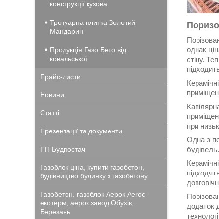
конструкції кузова
Тротуарна плитка Золотий
Поризо
Мандарин
Порізован
однак цін
Продукція Газо Бето від
ковальської
стіну. Те
підходить
Прайс-листи
Керамічні
приміщенн
Новини
Капілярна
Статті
приміщенн
при низьк
Презентації та документи
Одна з пе
ПП Будпостач
будівель.
Керамічні
Газоблок ціна, купити газобетон,
підходять
будівництво будинку з газобетону
довговічн
Газобетон, газоблок Аерок Aeroc
Порізова
екотерм, аерок завод Обухів,
додаток д
Березань
технологі