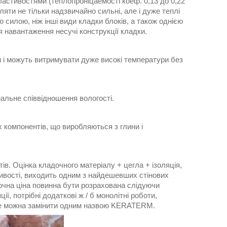
стивостями (теплопроніцаемості коеф. 0,13 до 0,22
бляти не тільки надзвичайно сильні, але і дуже теплі
силою, ніж інші види кладки блоків, а також однією
я навантаження несучі конструкції кладки.
и і можуть витримувати дуже високі температури без
альне співвідношення вологості.
компонентів, що виробляються з глини і
в. Оцінка кладочного матеріалу + цегла + ізоляція,
тивості, виходить одним з найдешевших стінових
аточна ціна повинна бути розрахована слідуючи
ції, потрібні додаткові ж / б монолітні роботи,
е це можна замінити одним назвою KERATERM.