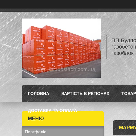
ПП Будпос
газобетон
газоблок
ГОЛОВНА
ВАРТІСТЬ В РЕГІОНАХ
ТОВАР
ДОСТАВКА ТА ОПЛАТА
МАРМУ
Портфоліо