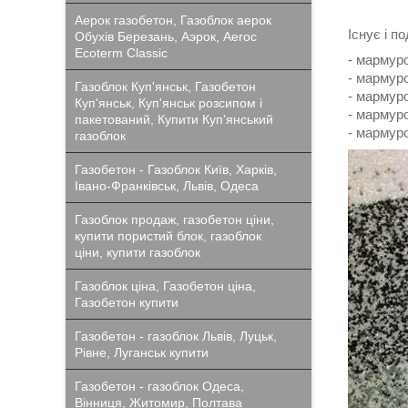
Аерок газобетон, Газоблок аерок
Існує і п
Обухів Березань, Аэрок, Aeroc
Ecoterm Classic
- мармур
- мармуро
Газоблок Куп'янськ, Газобетон
- мармуро
Куп'янськ, Куп'янськ розсипом і
- мармуро
пакетований, Купити Куп'янський
- мармуро
газоблок
Газобетон - Газоблок Київ, Харків,
Івано-Франківськ, Львів, Одеса
Газоблок продаж, газобетон ціни,
купити пористий блок, газоблок
ціни, купити газоблок
Газоблок ціна, Газобетон ціна,
Газобетон купити
Газобетон - газоблок Львів, Луцьк,
Рівне, Луганськ купити
Газобетон - газоблок Одеса,
Вінниця, Житомир, Полтава