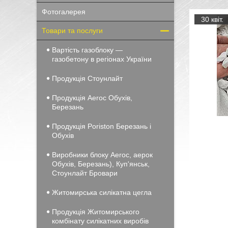
Фотогалерея
30 квіт.
Товари та послуги
Вартість газоблоку —
газобетону в регіонах України
Продукція Стоунлайт
Продукція Aeroc Обухів,
Березань
Продукція Poriston Березань і
Обухів
Виробники блоку Aeroc, аерок
Обухів, Березань), Куп'янськ,
Стоунлайт Бровари
Житомирська силікатна цегла
Продукція Житомирського
комбінату силікатних виробів