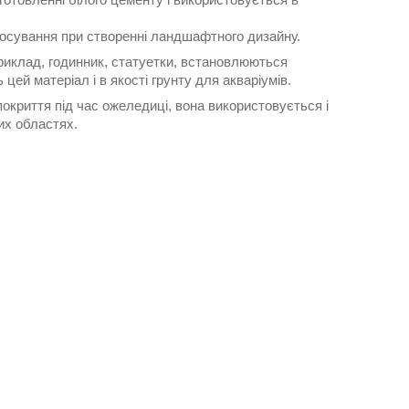
тосування при створенні ландшафтного дизайну.
риклад, годинник, статуетки, встановлюються
ей матеріал і в якості грунту для акваріумів.
криття під час ожеледиці, вона використовується і
их областях.