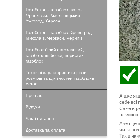
Газобетон - газоблок Івано-
Франківськ, Хмельницький,
Ужгород, Херсон
Газобетон - газоблок Кіровоград
Миколаїв, Черкаси, Чернігів
Газоблок білий автоклавний,
газобетонні блоки, пористий
газоблок
Технічні характеристики різних
розмірів та щільностей газоблоків
Aeroc
Про нас
А вже якщ
себе всі 
Відгуки
Саме в ре
незмінно 
Часті питання
Але і це 
які волод
Доставка та оплата
Так в яки