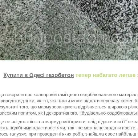
Купити в Одесі газобетон
тепер набагато легше 
о говорити про кольоровій гамі цього оздоблювального матеріал
природні відтінки, як і ті, які тільки може віддати перевагу кожен
зультаті того, що мармурова крихта відрізняється широкою різном
високим попитом, як і декоративного, і будівельно-оздоблювальн
ще не всі достоїнства мармурової крихти, слід відзначити і її не 
іють подібними властивостями, так і не можна не згадати про те
хось галузях, при проведенні яких робіт, знайшла своє найбіль