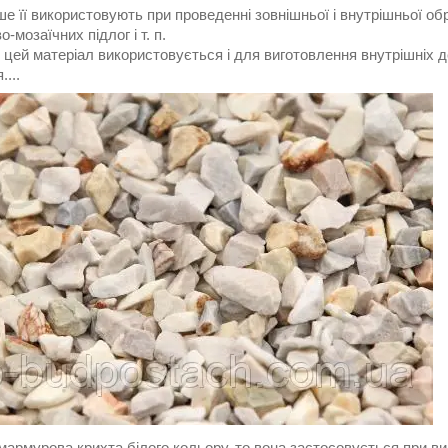
е її використовують при проведенні зовнішньої і внутрішньої о
-мозаїчних підлог і т. п.
 цей матеріал використовується і для виготовлення внутрішніх дет
....
армурова крихта білого кольору, то вона застосовується при ви