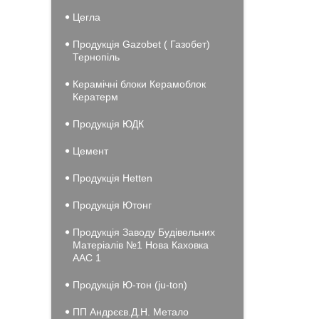
Цегла
Продукція Gazobet ( Газобет)
Тернопіль
Керамічні блоки Керамоблок
Кератерм
Продукція ЮДК
Цемент
Продукція Hеtten
Продукція Ютонг
Продукція Заводу Будівельних
Матеріалів №1 Нова Каховка
ААС 1
Продукція Ю-тон (ju-ton)
ПП Андрєєв.Д.Н. Метало