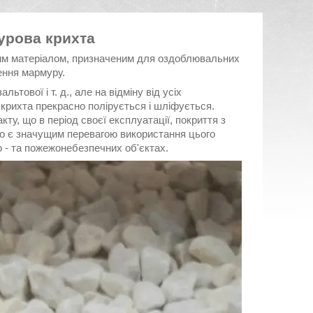
рова крихта
ним матеріалом, призначеним для оздоблювальних
ення мармуру.
льтової і т. д., але на відміну від усіх
крихта прекрасно полірується і шліфується.
кту, що в період своєї експлуатації, покриття з
що є значущим перевагою використання цього
о - та пожежонебезпечних об'єктах.