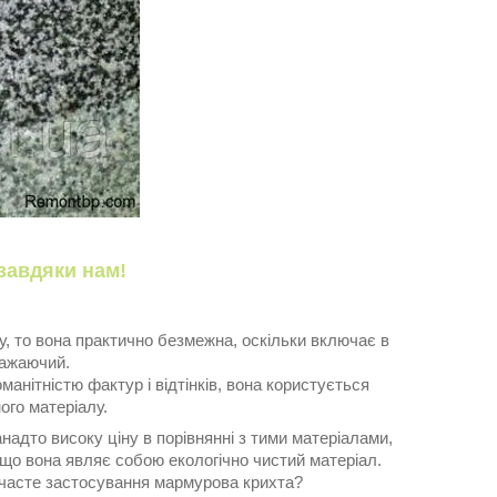
завдяки нам!
у, то вона практично безмежна, оскільки включає в
 бажаючий.
анітністю фактур і відтінків, вона користується
ого матеріалу.
занадто високу ціну в порівнянні з тими матеріалами,
, що вона являє собою екологічно чистий матеріал.
ш часте застосування мармурова крихта?