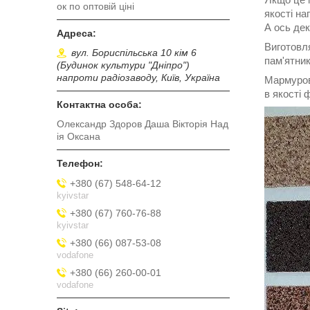
ок по оптовій ціні
якості на
А ось де
Виготовл
вул. Бориспільська 10 кім 6
пам'ятник
(Будинок культури "Дніпро")
напроти радіозаводу, Київ, Україна
Мармуров
в якості 
Олександр Здоров Даша Вікторія Над
ія Оксана
+380 (67) 548-64-12
kyivstar
+380 (67) 760-76-88
kyivstar
+380 (66) 087-53-08
vodafone
+380 (66) 260-00-01
vodafone