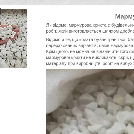
Марму
Як відомо, мармурова крихта є будівель
робіт, який виготовляється шляхом дробл
Відомо й те, що крихта буває гранітної, база
перерахованих варіантів, саме мармурова 
Крім цього, не можна не відзначити того фа
мармурової крихти не викликають іскри, 
матеріалу при виробництві робіт на вибух