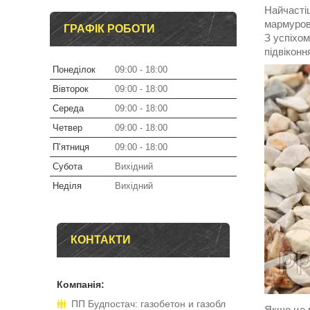
Найчастіш
мармурово
ГРАФІК РОБОТИ
З успіхом
підвіконня
Понеділок
09:00
18:00
Вівторок
09:00
18:00
Середа
09:00
18:00
Четвер
09:00
18:00
Пʼятниця
09:00
18:00
Субота
Вихідний
Неділя
Вихідний
КОНТАКТИ
ПП Будпостач: газобетон и газобл
Якщо це м