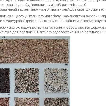
повнювачів для будівельних сумішей, розчинів, фарб.
коративний варіант мармурової крихти знайшов своє широке зас
яються з цього унікального матеріалу і каменелитим вироби, нап
и з мармурової крихти, влаштовуються квітники, використовують ц
ою крихтою відбуваються автостоянки, обробляються дорожні по
фільтрів для поліпшення питьего водопостачання і в багатьох інш