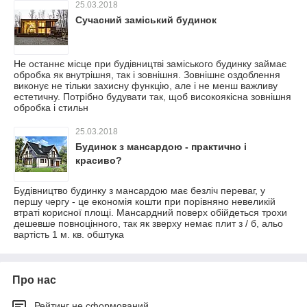
25.03.2018
Сучасний заміський будинок
Не останнє місце при будівництві заміського будинку займає
обробка як внутрішня, так і зовнішня. Зовнішнє оздоблення
виконує не тільки захисну функцію, але і не менш важливу
естетичну. Потрібно будувати так, щоб високоякісна зовнішня
обробка і стильн
25.03.2018
Будинок з мансардою - практично і
красиво?
Будівництво будинку з мансардою має безліч переваг, у
першу чергу - це економія кошти при порівняно невеликій
втраті корисної площі. Мансардний поверх обійдеться трохи
дешевше повноцінного, так як зверху немає плит з / б, альо
вартість 1 м. кв. обштука
Про нас
Рейтинг не сформований