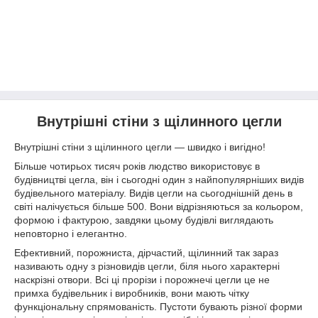
Внутрішні стіни з щілинного цегли
Внутрішні стіни з щілинного цегли — швидко і вигідно!
Більше чотирьох тисяч років людство використовує в
будівництві цегла, він і сьогодні один з найпопулярніших видів
будівельного матеріалу. Видів цегли на сьогоднішній день в
світі налічується більше 500. Вони відрізняються за кольором,
формою і фактурою, завдяки цьому будівлі виглядають
неповторно і елегантно.
Ефективний, порожниста, дірчастий, щілинний так зараз
називають одну з різновидів цегли, біля нього характерні
наскрізні отвори. Всі ці прорізи і порожнечі цегли це не
примха будівельник і виробників, вони мають чітку
функціональну спрямованість. Пустоти бувають різної форми