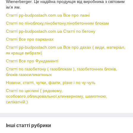
Wienerberger. Це надійна продукція від виробника з світовим
ім'я ям.
Статті pp-budpostach.com.ua Все про лазні
Статті по пїноблоку,пінобетону,пінобетонним блокам
Статті pp-budpostach.com.ua Статті по бетону
Статті Все про парканах
Статті pp-budpostach.com.ua Все про дахах ( види, матеріал,
як краще вибрати)
Статті Все про Фундаменті
Статті по газобетону ( газоблокам ), газобетонних блоків,
блоків газосиликатнных
Новини, статті, чутки, факти, різне і по чу-чуть
Статті по цеглині ( рядовому,
особового,облицювальної,клинкерному, шамотною,
силікатній,)
Інші статті рубрики