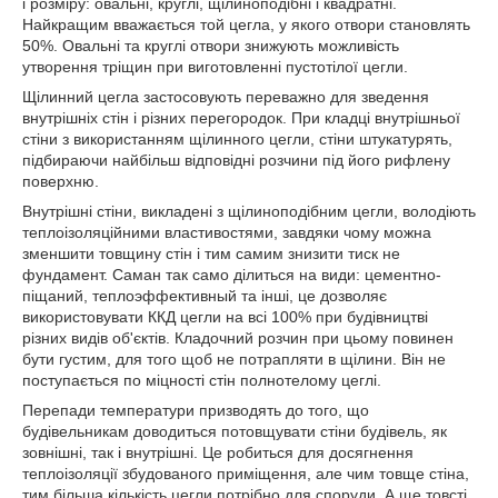
і розміру: овальні, круглі, щілиноподібні і квадратні.
Найкращим вважається той цегла, у якого отвори становлять
50%. Овальні та круглі отвори знижують можливість
утворення тріщин при виготовленні пустотілої цегли.
Щілинний цегла застосовують переважно для зведення
внутрішніх стін і різних перегородок. При кладці внутрішньої
стіни з використанням щілинного цегли, стіни штукатурять,
підбираючи найбільш відповідні розчини під його рифлену
поверхню.
Внутрішні стіни, викладені з щілиноподібним цегли, володіють
теплоізоляційними властивостями, завдяки чому можна
зменшити товщину стін і тим самим знизити тиск не
фундамент. Саман так само ділиться на види: цементно-
піщаний, теплоэффективный та інші, це дозволяє
використовувати ККД цегли на всі 100% при будівництві
різних видів об'єктів. Кладочний розчин при цьому повинен
бути густим, для того щоб не потрапляти в щілини. Він не
поступається по міцності стін полнотелому цеглі.
Перепади температури призводять до того, що
будівельникам доводиться потовщувати стіни будівель, як
зовнішні, так і внутрішні. Це робиться для досягнення
теплоізоляції збудованого приміщення, але чим товще стіна,
тим більша кількість цегли потрібно для споруди. А ще товсті