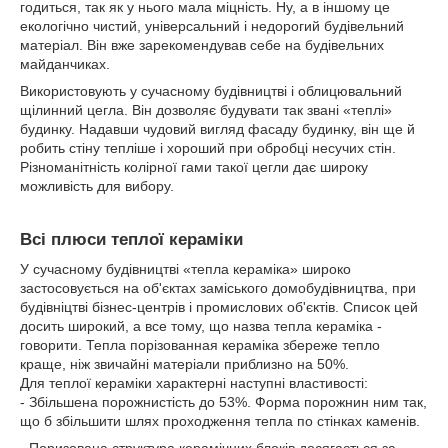
годиться, так як у нього мала міцність. Ну, а в іншому це
екологічно чистий, універсальний і недорогий будівельний
матеріал. Він вже зарекомендував себе на будівельних
майданчиках.
Використовують у сучасному будівництві і облицювальний
щілинний цегла. Він дозволяє будувати так звані «теплі»
будинку. Надавши чудовий вигляд фасаду будинку, він ще й
робить стіну тепліше і хороший при обробці несучих стін.
Різноманітність колірної гами такої цегли дає широку
можливість для вибору.
Всі плюси теплої кераміки
У сучасному будівництві «тепла кераміка» широко
застосовується на об'єктах заміського домобудівництва, при
будівніцтві бізнес-центрів і промислових об'єктів. Список цей
досить широкий, а все тому, що назва тепла кераміка -
говорити. Тепла порізованная кераміка збереже тепло
краще, ніж звичайні матеріали приблизно на 50%.
Для теплої кераміки характерні наступні властивості:
- Збільшена порожнистість до 53%. Форма порожнин ним так,
що б збільшити шлях проходження тепла по стінках каменів.