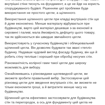
внутрішні стіни тиснуть на фундамент, а це не йде на користь
споруджуваного будівлі. Рішенням цієї проблеми буде
використання не простого цегли, а щілинного.
Використання щілинного цегли при кладці внутрішніх стін ще
й дуже економічно. Менше матеріалу відбувається при
будівництві, варто цей матеріал дешевше з-за економії в
сировині і паливі, мала ймовірність дефіциту цього товару,
так як здійснюється він швидше звичайного цегли.
Використовують у сучасному будівництві і облицювальний
щілинний цегла. Він дозволяє будувати так звані «теплі»
будинку. Надавши чудовий вигляд фасаду будинку, він ще й
робить стіну тепліше і хороший при обробці несучих стін.
Різноманітність колірної гами такої цегли дає широку
можливість для вибору.
Ознайомившись з різновидами щелевидной цегли, ви
зможете зробити правильний вибір. Застосовуючи цей
різновид цегли для зведення внутрішніх стін, ви зможете не
тільки економити гроші, а й витратите менше часу на
будівництво.
Щілинний цегла ефективно застосовувати для будівництва
стін та перегородок, а ось для фундаменту цей цегла не