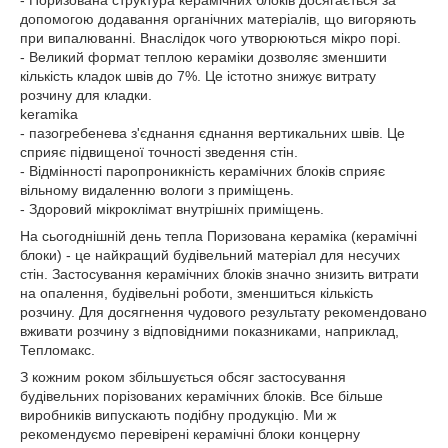
- Поризована структура керамічних блоків досягається за
допомогою додавання органічних матеріалів, що вигоряють
при випалюванні. Внаслідок чого утворюються мікро порі.
- Великий формат теплою кераміки дозволяє зменшити
кількість кладок швів до 7%. Це істотно знижує витрату
розчину для кладки.
keramika
- пазогребенева з'єднання єднання вертикальних швів. Це
сприяє підвищеної точності зведення стін.
- Відмінності паропроникність керамічних блоків сприяє
вільному видаленню вологи з приміщень.
- Здоровий мікроклімат внутрішніх приміщень.
На сьогоднішній день тепла Поризована кераміка (керамічні
блоки) - це найкращий будівельний матеріал для несучих
стін. Застосування керамічних блоків значно знизить витрати
на опалення, будівельні роботи, зменшиться кількість
розчину. Для досягнення чудового результату рекомендовано
вживати розчину з відповідними показниками, наприклад,
Тепломакс.
З кожним роком збільшується обсяг застосування
будівельних порізованих керамічних блоків. Все більше
виробників випускають подібну продукцію. Ми ж
рекомендуємо перевірені керамічні блоки концерну